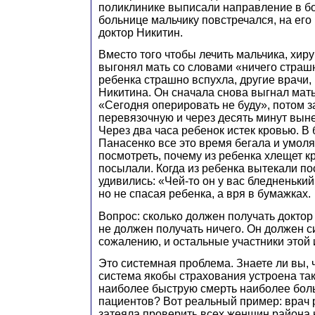
поликлинике выписали направление в бо
больнице мальчику повстречался, на его 
доктор Никитин.
Вместо того чтобы лечить мальчика, хир
выгонял мать со словами «ничего страшн
ребенка страшно вспухла, другие врачи,
Никитина. Он сначала снова выгнал мать
«Сегодня оперировать не буду», потом з
перевязочную и через десять минут вынес
Через два часа ребенок истек кровью. В
Панасенко все это время бегала и умол
посмотреть, почему из ребенка хлещет кр
посылали. Когда из ребенка вытекали по
удивились: «Чей-то он у вас бледненький
но не спасая ребенка, а вря в бумажках.
Вопрос: сколько должен получать доктор
не должен получать ничего. Он должен си
сожалению, и остальные участники этой 
Это системная проблема. Знаете ли вы, 
система якобы страхования устроена так
наиболее быструю смерть наиболее бол
пациентов? Вот реальный пример: врач 
затеяла проверить всех женщин района