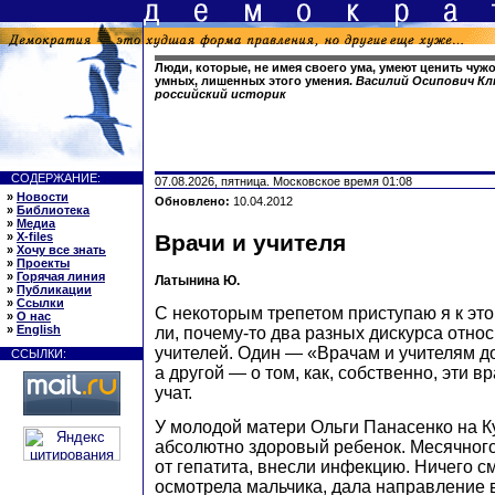
Люди, которые, не имея своего ума, умеют ценить чужо
умных, лишенных этого умения.
Василий Осипович Клю
российский историк
СОДЕРЖАНИЕ:
07.08.2026, пятница. Московское время 01:08
»
Новости
Обновлено:
10.04.2012
»
Библиотека
»
Медиа
»
X-files
Врачи и учителя
»
Хочу все знать
»
Проекты
»
Горячая линия
Латынина Ю.
»
Публикации
»
Ссылки
С некоторым трепетом приступаю я к этой
»
О нас
»
English
ли, почему-то два разных дискурса отно
учителей. Один — «Врачам и учителям д
ССЫЛКИ:
а другой — о том, как, собственно, эти в
учат.
У молодой матери Ольги Панасенко на К
абсолютно здоровый ребенок. Месячног
от гепатита, внесли инфекцию. Ничего с
осмотрела мальчика, дала направление в