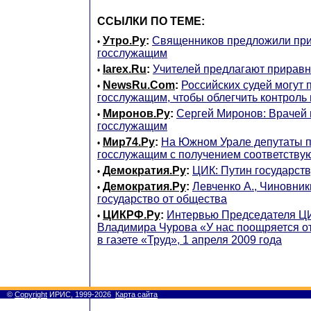
ССЫЛКИ ПО ТЕМЕ:
Утро.Ру
:
Священников предложили при
•
госслужащим
Iarex.Ru
:
Учителей предлагают приравн
•
NewsRu.Com
:
Российских судей могут 
•
госслужащим, чтобы облегчить контроль
Миронов.Ру
:
Сергей Миронов: Врачей 
•
госслужащим
Мир74.Ру
:
На Южном Урале депутаты п
•
госслужащим с получением соответств
Демократия.Ру
:
ЦИК: Путин государств
•
Демократия.Ру
:
Левченко А., Чиновник
•
государство от общества
ЦИКРФ.Ру
:
Интервью Председателя Ц
•
Владимира Чурова «У нас поощряется 
в газете «Труд», 1 апреля 2009 года
©
Copyright
ИРИС, 1999-2026
Карта сайта