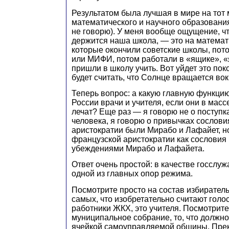
Результатом была лучшая в мире на тот
математического и научного образования
не говорю). У меня вообще ощущение, чт
держится наша школа, — это на математ
которые окончили советские школы, пот
или МИФИ, потом работали в «ящике», «
пришли в школу учить. Вот уйдет это по
будет считать, что Солнце вращается вок
Теперь вопрос: а какую главную функци
России врачи и учителя, если они в массе
лечат? Еще раз — я говорю не о поступк
человека, я говорю о привычках сослови
аристократии были Мирабо и Лафайет, н
французской аристократии как сословия 
убеждениями Мирабо и Лафайета.
Ответ очень простой: в качестве госслу
одной из главных опор режима.
Посмотрите просто на состав избиратель
самых, что изобретательно считают голос
работники ЖКХ, это учителя. Посмотрит
муниципальное собрание, то, что должн
ячейкой самоуправляемой общины. Прек