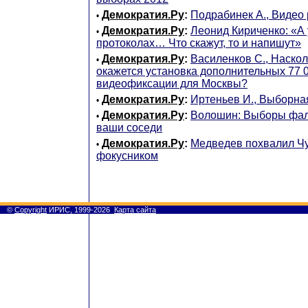
Демократия.Ру
:
Подрабинек А., Видео
•
Демократия.Ру
:
Леонид Кириченко: «А 
•
протоколах… Что скажут, то и напишут»
Демократия.Ру
:
Василенков С., Наско
•
окажется установка дополнительных 77 
видеофиксации для Москвы?
Демократия.Ру
:
Иртеньев И., Выборна
•
Демократия.Ру
:
Волошин: Выборы фа
•
ваши соседи
Демократия.Ру
:
Медведев похвалил Чу
•
фокусником
©
Copyright
ИРИС, 1999-2026
Карта сайта