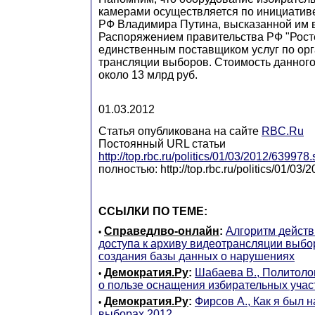
камерами осуществляется по инициатив
РФ Владимира Путина, высказанной им в
Распоряжением правительства РФ "Рост
единственным поставщиком услуг по орг
трансляции выборов. Стоимость данного
около 13 млрд руб.
01.03.2012
Статья опубликована на сайте
RBC.Ru
Постоянный URL статьи
http://top.rbc.ru/politics/01/03/2012/639978.
полностью: http://top.rbc.ru/politics/01/03
ССЫЛКИ ПО ТЕМЕ:
Справедлво-онлайн
:
Алгоритм действ
•
доступа к архиву видеотрансляции выбо
создания базы данных о нарушениях
Демократия.Ру
:
Шабаева В., Политоло
•
о пользе оснащения избирательных учас
Демократия.Ру
:
Фирсов А., Как я был 
•
выборах 2012