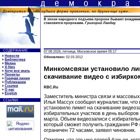
В эпохи народного подъема пророки бывают вождями
становятся пророками.
Григорий Ландау
СОДЕРЖАНИЕ:
07.08.2026, пятница. Московское время 05:17
»
Новости
Обновлено:
02.03.2012
»
Библиотека
»
Медиа
»
X-files
Минкомсвязи установило ли
»
Хочу все знать
»
Проекты
скачивание видео с избирко
»
Горячая линия
»
Публикации
»
Ссылки
RBC.Ru
»
О нас
»
English
Заместитель министра связи и массовы
ССЫЛКИ:
Илья Массух сообщил журналистам, что
установило лимит на скачивание видеоз
избирательных участков в день выборов
марта. Объем видеозаписи с избирательн
который сможет получить гражданин РФ и
ограничен 72 часами, заявил чиновник.
Отметим, что это уже второй барьер, кот