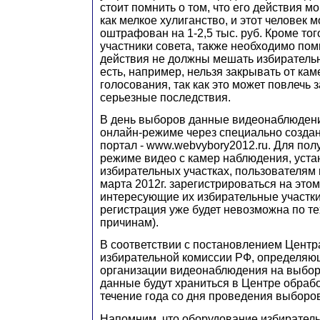
стоит помнить о том, что его действия м
как мелкое хулиганство, и этот человек 
оштрафован на 1-2,5 тыс. руб. Кроме тог
участники совета, также необходимо помн
действия не должны мешать избирательн
есть, например, нельзя закрывать от ка
голосования, так как это может повлечь 
серьезные последствия.
В день выборов данные видеонаблюдени
онлайн-режиме через специально создан
портал - www.webvybory2012.ru. Для пол
режиме видео с камер наблюдения, уст
избирательных участках, пользователям
марта 2012г. зарегистрироваться на это
интересующие их избирательные участки
регистрация уже будет невозможна по т
причинам).
В соответствии с постановлением Цент
избирательной комиссии РФ, определяю
организации видеонаблюдения на выбор
данные будут храниться в Центре обраб
течение года со дня проведения выборов
Напомним, что оборудование избиратель