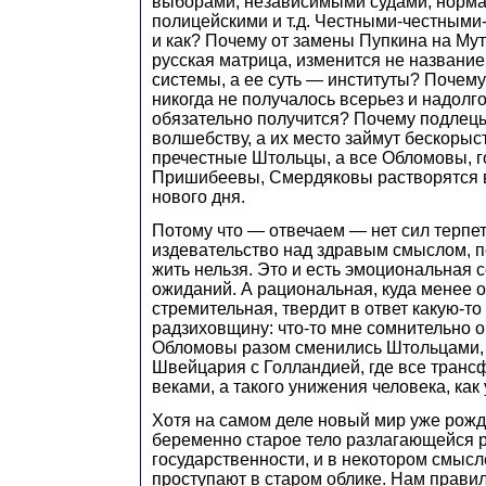
выборами, независимыми судами, норм
полицейскими и т.д. Честными-честными
и как? Почему от замены Пупкина на Му
русская матрица, изменится не название
системы, а ее суть — институты? Почем
никогда не получалось всерьез и надолго,
обязательно получится? Почему подлецы
волшебству, а их место займут бескорыс
пречестные Штольцы, а все Обломовы, г
Пришибеевы, Смердяковы растворятся 
нового дня.
Потому что — отвечаем — нет сил терпет
издевательство над здравым смыслом, п
жить нельзя. Это и есть эмоциональная
ожиданий. А рациональная, куда менее 
стремительная, твердит в ответ какую-то
радзиховщину: что-то мне сомнительно о
Обломовы разом сменились Штольцами, 
Швейцария с Голландией, где все тран
веками, а такого унижения человека, как 
Хотя на самом деле новый мир уже рожда
беременно старое тело разлагающейся 
государственности, и в некотором смысл
проступают в старом облике. Нам правил