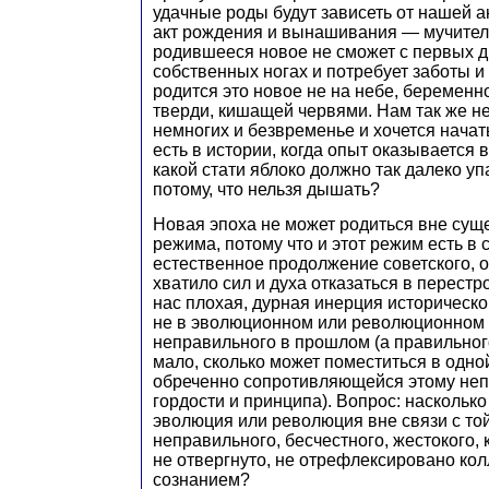
удачные роды будут зависеть от нашей а
акт рождения и вынашивания — мучител
родившееся новое не сможет с первых д
собственных ногах и потребует заботы и
родится это новое не на небе, беременн
тверди, кишащей червями. Нам так же н
немногих и безвременье и хочется начат
есть в истории, когда опыт оказывается
какой стати яблоко должно так далеко уп
потому, что нельзя дышать?
Новая эпоха не может родиться вне сущ
режима, потому что и этот режим есть в
естественное продолжение советского, о
хватило сил и духа отказаться в перестр
нас плохая, дурная инерция историческо
не в эволюционном или революционном с
неправильного в прошлом (а правильног
мало, сколько может поместиться в одно
обреченно сопротивляющейся этому неп
гордости и принципа). Вопрос: насколь
эволюция или революция вне связи с то
неправильного, бесчестного, жестокого, 
не отвергнуто, не отрефлексировано ко
сознанием?