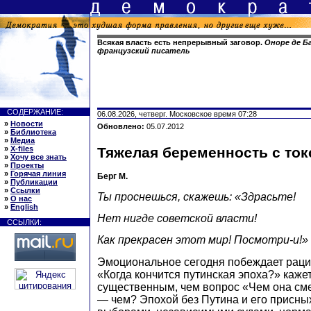
Всякая власть есть непрерывный заговор.
Оноре де Ба
французский писатель
СОДЕРЖАНИЕ:
06.08.2026, четверг. Московское время 07:28
»
Новости
Обновлено:
05.07.2012
»
Библиотека
»
Медиа
»
X-files
Тяжелая беременность с то
»
Хочу все знать
»
Проекты
»
Горячая линия
Берг М.
»
Публикации
»
Ссылки
Ты проснешься, скажешь: «Здрасьте!
»
О нас
»
English
Нет нигде советской власти!
ССЫЛКИ:
Как прекрасен этот мир! Посмотри-и!»
Эмоциональное сегодня побеждает раци
«Когда кончится путинская эпоха?» каже
существенным, чем вопрос «Чем она смен
— чем? Эпохой без Путина и его присны