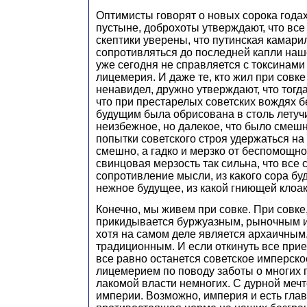
Оптимисты говорят о новых сорока года
пустыне, доброхоты утверждают, что все
скептики уверены, что путинская камари
сопротивляться до последней капли наш
уже сегодня не справляется с токсинами
лицемерия. И даже те, кто жил при совке
ненавидел, дружно утверждают, что тогд
что при престарелых советских вождях 
будущим была обрисована в столь летучи
неизбежное, но далекое, что было смешн
попытки советского строя удержаться на 
смешно, а гадко и мерзко от беспомощно
свинцовая мерзость так сильна, что все 
сопротивление мысли, из какого сора бу
нежное будущее, из какой гниющей клоак
Конечно, мы живем при совке. При совке
прикидывается буржуазным, рыночным и
хотя на самом деле является архаичным
традиционным. И если откинуть все прие
все равно останется советское имперско
лицемерием по поводу заботы о многих 
лакомой власти немногих. С дурной меч
империи. Возможно, империя и есть глав