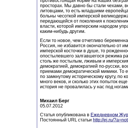
противостоящая норме на наших безгра
просторах. Мы давно бы стали чехами, 
литовцами, то есть младшими европейца
больны чесоткой имперской великодерж
передающейся от поколения к поколени
власти, которой имперским народом упра
каким-нибудь другим.
Если то новое, чем отчетливо беременна
Россия, не избавится окончательно от им
имперской косточки в душе, то рожденно
опостылевшего залгавшегося режима ран
столь же постылым, лживым и имперски
демократией, демократией по-русски, во
приемами демократической мимики. То е
по замкнутому историческому кругу, по 
много веков, и сколько этих попыток еще
история не провалилась у нас под ногами
Михаил Берг
05.07.2012
Статья опубликована в
Ежедневном Жур
Постоянный URL статьи
http://ej.ru/?a=n