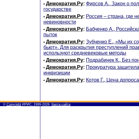
Демократия.Ру
:
Фирсов А., Закон о по
•
государстве
Демократия.Ру
:
Россия – страна, где 
•
невиновности
Демократия.Ру
:
Бабченко А., Российск
•
пыток
Демократия.Ру
:
Зубченко Е., «Мы их с
•
бьют». Для раскрытия преступлений пр
используют средневековые методы
Демократия.Ру
:
Подрабинек К., Без по
•
Демократия.Ру
:
Прокуратура защитила
•
инквизиции
Демократия.Ру
:
Котов Г., Цена допроса
•
©
Copyright
ИРИС, 1999-2026
Карта сайта