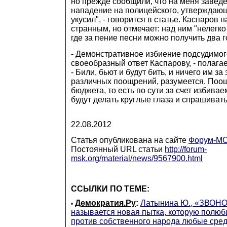
но прежде сообщили, что на меня заведе
нападение на полицейского, утверждающе
укусил", - говорится в статье. Каспаров
странным, но отмечает: над ним "нелегко
где за пение песни можно получить два г
- Демонстративное избиение подсудимого
своеобразный ответ Каспарову, - полага
- Били, бьют и будут бить, и ничего им за 
различных поощрений, разумеется. Поощр
бюджета, то есть по сути за счет избива
будут делать круглые глаза и спрашивать:
22.08.2012
Статья опубликована на сайте
Форум-МС
Постоянный URL статьи
http://forum-
msk.org/material/news/9567900.html
ССЫЛКИ ПО ТЕМЕ:
Демократия.Ру
:
Латынина Ю., «ЗВОНО
•
называется новая пытка, которую полюб
против собственного народа любые сре