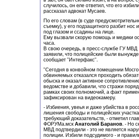
случилось, он еле ответил, что его избил
рассказал адвокат Мусаев.
По его словам (в суде предусмотритель
съемку), у его подзащитного разбит нос 
под глазом и ссадины на лице.
Ему вызвали скорую помощь и медики о
часа.
В свою очередь, в пресс-службе ГУ МВД
заявили, что полицейские были вынужде
сообщает "Интерфакс".
"Сегодня в конвойном помещении Мосго
обвиняемых отказался проходить обяза
обыска и оказал активное сопротивление"
ведомстве и добавили, что стражи поряд
рамках своих полномочий, а факт приме
зафиксирован на видеокамеру.
- Избиения, увеья и даже убийства в рос
лишения свободы и полицейских участках
требующий доказательств, - отметил гла
ФОРУМа.мск
Анатолий Баранов
. - Но
МВД подтвердили - это не является нар
полиции. Избили подсудимого - и правил