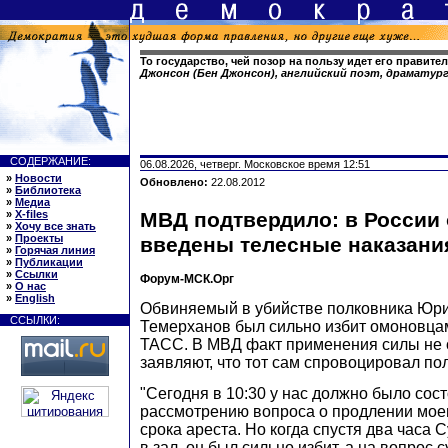
То государство, чей позор на пользу идет его правите
Джонсон (Бен Джонсон), английский поэт, драматур
СОДЕРЖАНИЕ:
06.08.2026, четверг. Московское время 12:51
»
Новости
Обновлено:
22.08.2012
»
Библиотека
»
Медиа
»
X-files
МВД подтвердило: в России
»
Хочу все знать
»
Проекты
введены телесные наказани
»
Горячая линия
»
Публикации
»
Ссылки
Форум-МСК.Орг
»
О нас
»
English
Обвиняемый в убийстве полковника Юр
ССЫЛКИ:
Темерханов был сильно избит омоновца
ТАСС. В МВД факт применения силы не 
заявляют, что тот сам спровоцировал по
"Сегодня в 10:30 у нас должно было сос
рассмотрению вопроса о продлении мо
срока ареста. Но когда спустя два часа
в зал, он был сильно избит, а на вопрос с