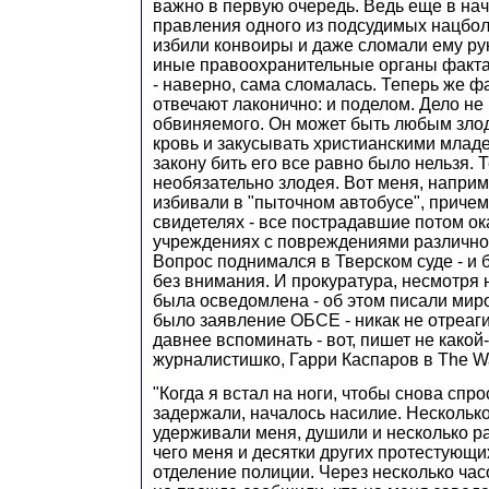
важно в первую очередь. Ведь еще в нач
правления одного из подсудимых нацбол
избили конвоиры и даже сломали ему рук
иные правоохранительные органы факта 
- наверно, сама сломалась. Теперь же фа
отвечают лаконично: и поделом. Дело не
обвиняемого. Он может быть любым злод
кровь и закусывать христианскими млад
закону бить его все равно было нельзя. Т
необязательно злодея. Вот меня, наприм
избивали в "пыточном автобусе", причем
свидетелях - все пострадавшие потом ок
учреждениях с повреждениями различной
Вопрос поднимался в Тверском суде - и 
без внимания. И прокуратура, несмотря н
была осведомлена - об этом писали ми
было заявление ОБСЕ - никак не отреаги
давнее вспоминать - вот, пишет не какой
журналистишко, Гарри Каспаров в The Wall
"Когда я встал на ноги, чтобы снова спр
задержали, началось насилие. Нескольк
удерживали меня, душили и несколько ра
чего меня и десятки других протестующи
отделение полиции. Через несколько час