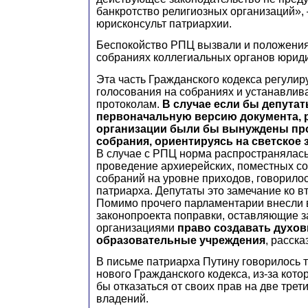
банкротство религиозных организаций»,
юрисконсульт патриархии.
Беспокойство РПЦ вызвали и положения
собраниях коллегиальных органов юриди
Эта часть Гражданского кодекса регулир
голосования на собраниях и устанавлива
протоколам.
В случае если бы депута
первоначальную версию документа, 
организации были бы вынуждены пр
собрания, ориентируясь на светское
В случае с РПЦ норма распространялась
проведение архиерейских, поместных с
собраний на уровне приходов, говорилос
патриарха. Депутаты это замечание ко в
Помимо прочего парламентарии внесли в
законопроекта поправки, оставляющие 
организациями
право создавать духо
образовательные учреждения
, расска
В письме патриарха Путину говорилось т
нового Гражданского кодекса, из-за кот
бы отказаться от своих прав на две трет
владений.