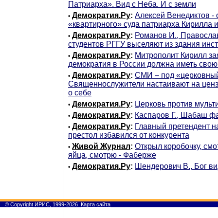
Патриарха». Вид с Неба. И с земли
Демократия.Ру
:
Алексей Венедиктов - 
•
«квартирного» суда патриарха Кирилла и
Демократия.Ру
:
Романов И., Правосла
•
студентов РГГУ выселяют из здания инст
Демократия.Ру
:
Митрополит Кирилл зая
•
демократия в России должна иметь сво
Демократия.Ру
:
СМИ – под «церковный
•
Священнослужители настаивают на ценз
о себе
Демократия.Ру
:
Церковь против мульт
•
Демократия.Ру
:
Каспаров Г., Шабаш ф
•
Демократия.Ру
:
Главный претендент н
•
престол избавился от конкурента
Живой Журнал
:
Открыл коробочку, смо
•
яйца, смотрю - Фаберже
Демократия.Ру
:
Шендерович В., Бог в
•
©
Copyright
ИРИС, 1999-2026
Карта сайта