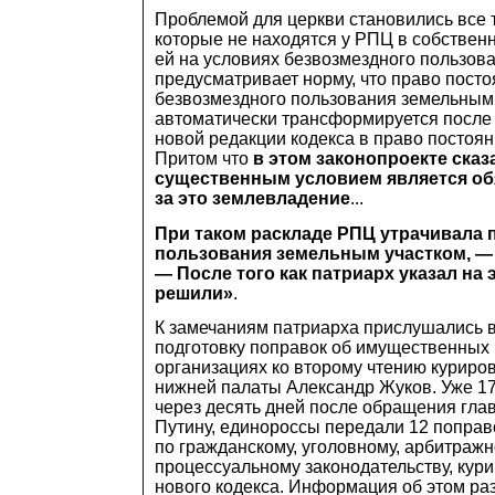
Проблемой для церкви становились все 
которые не находятся у РПЦ в собствен
ей на условиях безвозмездного пользов
предусматривает норму, что право посто
безвозмездного пользования земельным
автоматически трансформируется после 
новой редакции кодекса в право постоя
Притом что
в этом законопроекте сказ
существенным условием является об
за это землевладение
...
При таком раскладе РПЦ утрачивала 
пользования земельным участком, — 
— После того как патриарх указал на 
решили»
.
К замечаниям патриарха прислушались в
подготовку поправок об имущественных
организациях ко второму чтению куриро
нижней палаты Александр Жуков. Уже 17 
через десять дней после обращения глав
Путину, единороссы передали 12 поправо
по гражданскому, уголовному, арбитражн
процессуальному законодательству, кур
нового кодекса. Информация об этом ра