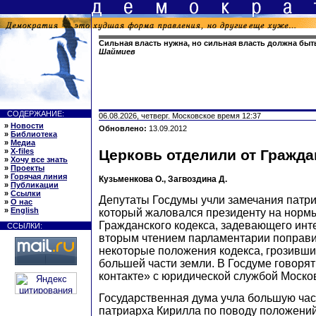
Сильная власть нужна, но сильная власть должна бы
Шаймиев
СОДЕРЖАНИЕ:
06.08.2026, четверг. Московское время 12:37
»
Новости
Обновлено:
13.09.2012
»
Библиотека
»
Медиа
»
X-files
Церковь отделили от Гражда
»
Хочу все знать
»
Проекты
»
Горячая линия
Кузьменкова О., Загвоздина Д.
»
Публикации
»
Ссылки
Депутаты Госдумы учли замечания патри
»
О нас
»
English
который жаловался президенту на норм
Гражданского кодекса, задевающего инт
ССЫЛКИ:
вторым чтением парламентарии поправи
некоторые положения кодекса, грозивш
большей части земли. В Госдуме говоря
контакте» с юридической службой Моско
Государственная дума учла большую час
патриарха Кирилла по поводу положени