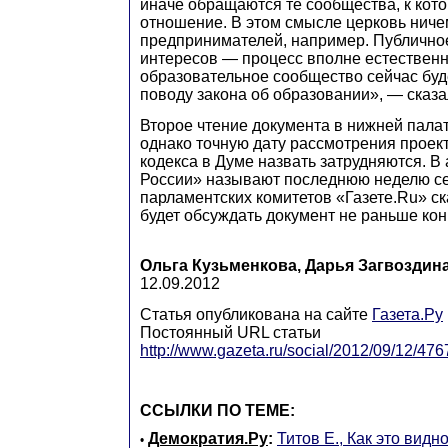
иначе обращаются те сообщества, к кот
отношение. В этом смысле церковь ничем
предпринимателей, например. Публично
интересов — процесс вполне естественн
образовательное сообщество сейчас буд
поводу закона об образовании», — сказа
Второе чтение документа в нижней палат
однако точную дату рассмотрения проек
кодекса в Думе назвать затрудняются. В
России» называют последнюю неделю се
парламентских комитетов «Газете.Ru» ск
будет обсуждать документ не раньше кон
Ольга Кузьменкова, Дарья Загвоздин
12.09.2012
Статья опубликована на сайте
Газета.Ру
Постоянный URL статьи
http://www.gazeta.ru/social/2012/09/12/47
ССЫЛКИ ПО ТЕМЕ:
Демократия.Ру
:
Титов Е., Как это видн
•