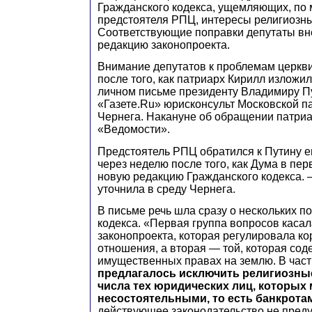
Гражданского кодекса, ущемляющих, по
предстоятеля РПЦ, интересы религиозны
Соответствующие поправки депутаты вн
редакцию законопроекта.
Внимание депутатов к проблемам церкви
после того, как патриарх Кирилл изложил
личном письме президенту Владимиру П
«Газете.Ru» юрисконсульт Московской п
Чернега. Накануне об обращении патриа
«Ведомости».
Предстоятель РПЦ обратился к Путину ещ
через неделю после того, как Дума в пе
новую редакцию Гражданского кодекса. —
уточнила в среду Чернега.
В письме речь шла сразу о нескольких п
кодекса. «Первая группа вопросов касал
законопроекта, которая регулировала к
отношения, а вторая — той, которая со
имущественных правах на землю. В част
предлагалось исключить религиозны
числа тех юридических лиц, которых
несостоятельными, то есть банкрота
действующее законодательство не пред