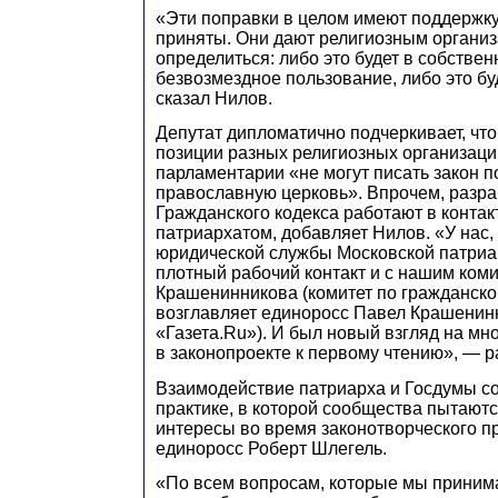
«Эти поправки в целом имеют поддержку
приняты. Они дают религиозным органи
определиться: либо это будет в собственн
безвозмездное пользование, либо это бу
сказал Нилов.
Депутат дипломатично подчеркивает, чт
позиции разных религиозных организаци
парламентарии «не могут писать закон п
православную церковь». Впрочем, разра
Гражданского кодекса работают в контак
патриархатом, добавляет Нилов. «У нас, 
юридической службы Московской патриа
плотный рабочий контакт и с нашим коми
Крашенинникова (комитет по гражданско
возглавляет единоросс Павел Крашенин
«Газета.Ru»). И был новый взгляд на мн
в законопроекте к первому чтению», — р
Взаимодействие патриарха и Госдумы со
практике, в которой сообщества пытаютс
интересы во время законотворческого пр
единоросс Роберт Шлегель.
«По всем вопросам, которые мы принима