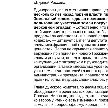
«Единой России».
Единороссы давно отстаивают права це
несколько лет назад партия власти п
Земельный кодекс, сделав возможны
пользование участками земли вокруг 
церковной ограды)
. «Естественно, что
этой идеи, заинтересованы в том, чтобы
продолжала действовать и в новой реда
кодекса», — цитирует сайт er.ru депутат
члена межфракционной группы по защит
ценностей. Попов не скрывает желания 
верующих при принятии нового Гражданск
словам депутата, перед вторым чтением
консультации с патриархом и руководит
организаций, а также «несколько уровне
участием представителей главного прав
администрации президента, правового 
правительства, ведущих специалистов, 
Глава думского комитета по делам обще
объединений и религиозных организаций
Ярослав Нилов подтверждает, что в ред
ко второму чтению есть изменения, при
земельный вопрос, сформулированный 