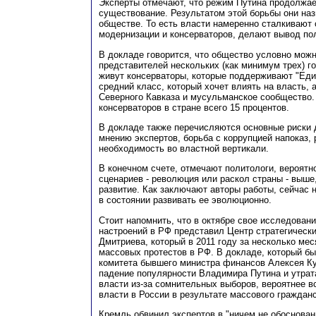
Эксперты отмечают, что режим Путина продолжае
существование. Результатом этой борьбы они на
обществе. То есть власти намеренно сталкивают 
модернизации и консерваторов, делают вывод по
В докладе говорится, что общество условно можн
представителей нескольких (как минимум трех) г
живут консерваторы, которые поддерживают "Еди
средний класс, который хочет влиять на власть, а
Северного Кавказа и мусульманское сообщество. 
консерваторов в стране всего 15 процентов.
В докладе также перечисляются основные риски д
мнению экспертов, борьба с коррупцией напоказ, 
необходимость во властной вертикали.
В конечном счете, отмечают политологи, вероятн
сценариев - революция или раскол страны - выше
развитие. Как заключают авторы работы, сейчас н
в состоянии развивать ее эволюционно.
Стоит напомнить, что в октябре свое исследован
настроений в РФ представил Центр стратегическ
Дмитриева, который в 2011 году за несколько ме
массовых протестов в РФ. В докладе, который бы
комитета бывшего министра финансов Алексея Ку
падение популярности Владимира Путина и утрат
власти из-за сомнительных выборов, вероятнее вс
власти в России в результате массового граждан
Кремль обвинил экспертов в "ничем не обоснован