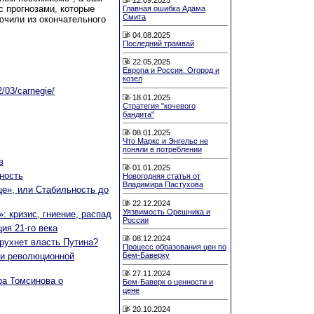
с прогнозами, которые
Главная ошибка Адама
Смита
ючили из окончательного
04.08.2025
Последний трамвай
22.05.2025
Европа и Россия. Огород и
козел
2/03/carnegie/
18.01.2025
Стратегия "кочевого
бандита"
08.01.2025
Что Маркс и Энгельс не
поняли в потреблении
в
01.01.2025
ность
Новогодняя статья от
Владимира Пастухова
це», или Стабильность до
22.12.2024
Уязвимость Орешника и
»: кризис, гниение, распад
России
ия 21-го века
08.12.2024
 рухнет власть Путина?
Процесс образования цен по
Бем-Баверку
ки революционной
27.11.2024
ра Томсинова о
Бем-Баверк о ценности и
цене
20.10.2024