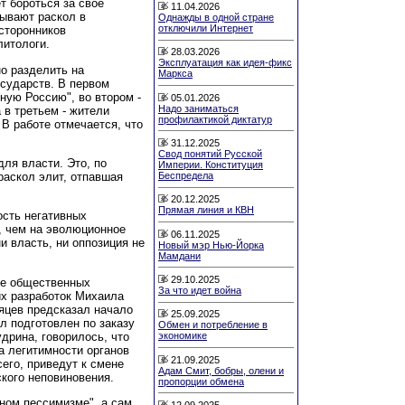
т бороться за свое
11.04.2026
зывают раскол в
Однажды в одной стране
отключили Интернет
сторонников
литологи.
28.03.2026
Эксплуатация как идея-фикс
о разделить на
Маркса
осударств. В первом
ную Россию", во втором -
05.01.2026
Надо заниматься
 в третьем - жители
профилактикой диктатур
В работе отмечается, что
31.12.2025
Свод понятий Русской
ля власти. Это, по
Империи. Конституция
раскол элит, отпавшая
Беспредела
20.12.2025
Прямая линия и КВН
ость негативных
, чем на эволюционное
06.11.2025
и власть, ни оппозиция не
Новый мэр Нью-Йорка
Мамдани
29.10.2025
ие общественных
За что идет война
их разработок Михаила
сяцев предсказал начало
25.09.2025
л подготовлен по заказу
Обмен и потребление в
дрина, говорилось, что
экономике
а легитимности органов
21.09.2025
его, приведут к смене
Адам Смит, бобры, олени и
ского неповиновения.
пропорции обмена
ном пессимизме", а сам
12.09.2025