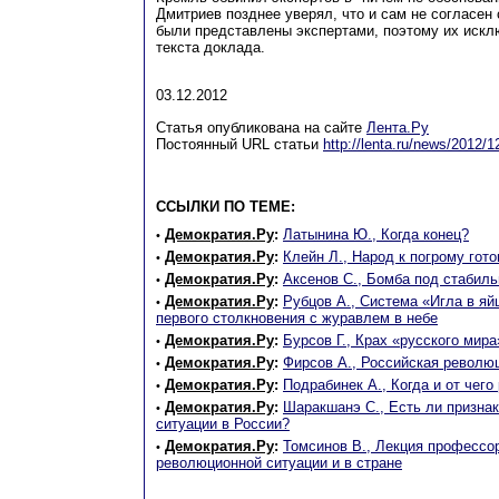
Дмитриев позднее уверял, что и сам не согласен 
были представлены экспертами, поэтому их искл
текста доклада.
03.12.2012
Статья опубликована на сайте
Лента.Ру
Постоянный URL статьи
http://lenta.ru/news/2012/1
ССЫЛКИ ПО ТЕМЕ:
Демократия.Ру
:
Латынина Ю., Когда конец?
•
Демократия.Ру
:
Клейн Л., Народ к погрому гото
•
Демократия.Ру
:
Аксенов С., Бомба под стабиль
•
Демократия.Ру
:
Рубцов А., Система «Игла в яй
•
первого столкновения с журавлем в небе
Демократия.Ру
:
Бурсов Г., Крах «русского мира
•
Демократия.Ру
:
Фирсов А., Российская революц
•
Демократия.Ру
:
Подрабинек А., Когда и от чего
•
Демократия.Ру
:
Шаракшанэ C., Есть ли призна
•
ситуации в России?
Демократия.Ру
:
Томсинов В., Лекция профессо
•
революционной ситуации и в стране