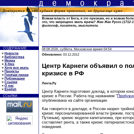
Всякая власть от Бога, я это признаю, но и всякая боле
это, что запрещено звать врача?
Жан Жак Руссо (1712-
философ, писатель, мыслитель
СОДЕРЖАНИЕ:
08.08.2026, суббота. Московское время 04:54
»
Новости
Обновлено:
03.12.2012
»
Библиотека
»
Медиа
»
X-files
Центр Карнеги объявил о п
»
Хочу все знать
»
Проекты
кризисе в РФ
»
Горячая линия
»
Публикации
»
Ссылки
Лента.Ру
»
О нас
»
English
Центр Карнеги подготовил доклад, в котором кон
кризис в России. Работа под названием "
Пробужд
ССЫЛКИ:
опубликована на сайте организации.
Как говорится в докладе, в России назрел тройно
кризис персонализированной власти (режим, пос
Путиным), кризис модели капитализма, при котор
составляет рента, а также кризис патерналистск
поведения.