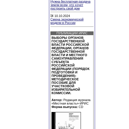
Нужна бесплатная раздача
земли всем, кто хочет
построить свой дом
10.10.2024
Смена экономической
модели в России
ПУБЛИКАЦИИ ИРИС
ВЫБОРЫ ОРГАНОВ
ГОСУДАРСТВЕННОЙ
ВЛАСТИ РОССИЙСКОЙ
ФЕДЕРАЦИИ, ОРГАНОВ
ГОСУДАРСТВЕННОЙ
ВЛАСТИ И МЕСТНОГО
САМОУПРАВЛЕНИЯ
СУБЪЕКТА
РОССИЙСКОЙ
ФЕДЕРАЦИИ (ПОРЯДОК
ПОДГОТОВКИ И
ПРОВЕДЕНИЯ):
МЕТОДИЧЕСКОЕ
ПОСОБИЕ ДЛЯ
УЧАСТКОВОЙ
ИЗБИРАТЕЛЬНОЙ
КОМИССИИ.
Автор:
Редакция журнала
«Местная власть»-ИРИС
Форма выпуска:
CD