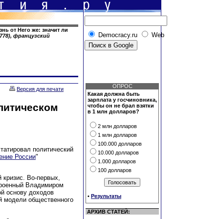
знь от Него же: значит ли
Democracy.ru
Web
1778), французский
ОПРОС
Версия для печати
Какая должна быть
зарплата у госчиновника,
олитическом
чтобы он не брал взятки
в 1 млн долларов?
2 млн долларов
1 млн долларов
100.000 долларов
статировал политический
10.000 долларов
ение России
"
1.000 долларов
100 долларов
й кризис. Во-первых,
троенный Владимиром
ой основу доходов
•
Результаты
ой модели общественного
АРХИВ СТАТЕЙ: