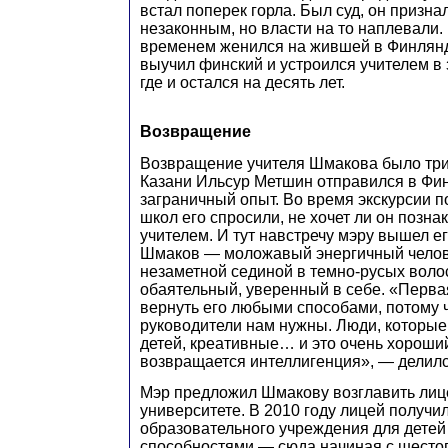
встал поперек горла. Был суд, он призн
незаконным, но власти на то наплевали
временем женился на жившей в Финлянд
выучил финский и устроился учителем в 
где и остался на десять лет.
Возвращение
Возвращение учителя Шмакова было тр
Казани Ильсур Метшин отправился в Фи
заграничный опыт. Во время экскурсии п
школ его спросили, не хочет ли он позн
учителем. И тут навстречу мэру вышел е
Шмаков — моложавый энергичный челове
незаметной сединой в темно-русых воло
обаятельный, уверенный в себе. «Перв
вернуть его любыми способами, потому 
руководители нам нужны. Люди, которые
детей, креативные… и это очень хороший
возвращается интеллигенция», — делил
Мэр предложил Шмакову возглавить лиц
университете. В 2010 году лицей получил
образовательного учреждения для дете
способностями — сюда начиная с шестог