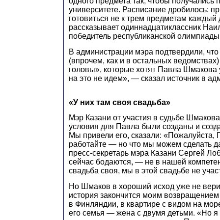
одного предмета так, чтобы получались п
университете. Расписание дробилось: п
готовиться не к трем предметам каждый д
рассказывает одиннадцатиклассник Наил
победитель республиканской олимпиады 
В администрации мэра подтвердили, что
(впрочем, как и в остальных ведомствах)
головы», которые хотят Павла Шмакова 
на это не идем», — сказал источник в а
«У них там своя свадьба»
Мэр Казани от участия в судьбе Шмакова
условия для Павла были созданы и созд
Мы привели его, сказали: «Пожалуйста, 
работайте — но что мы можем сделать 
пресс-секретарь мэра Казани Сергей Лобо
сейчас бодаются, — не в нашей компетен
свадьба своя, мы в этой свадьбе не учас
Но Шмаков в хороший исход уже не верит
история закончится моим возвращением
в Финляндии, в квартире с видом на мо
его семья — жена с двумя детьми. «Но я