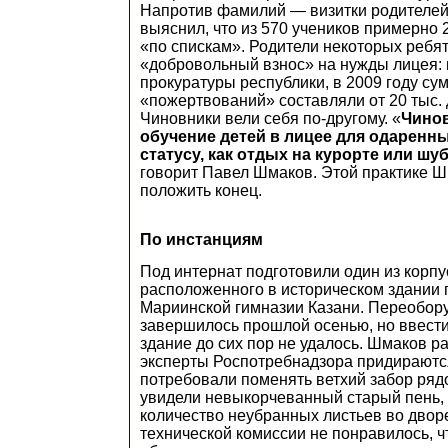
Напротив фамилий — визитки родителей
выяснил, что из 570 учеников примерно
«по спискам». Родители некоторых ребя
«добровольный взнос» на нужды лицея:
прокуратуры республики, в 2009 году су
«пожертвований» составляли от 20 тыс. д
Чиновники вели себя по-другому. «
Чинов
обучение детей в лицее для одаренн
статусу, как отдых на курорте или шу
говорит Павел Шмаков. Этой практике 
положить конец.
По инстанциям
Под интернат подготовили один из корпу
расположенного в историческом здании 
Мариинской гимназии Казани. Переобор
завершилось прошлой осенью, но ввести
здание до сих пор не удалось. Шмаков ра
эксперты Роспотребнадзора придираются
потребовали поменять ветхий забор рядо
увидели невыкорчеванный старый пень,
количество неубранных листьев во двор
технической комиссии не понравилось, 