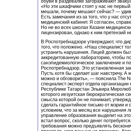
обуви в раздевалке загораживают эвак
«Но эти шкафчики стоят у нас не первый 
мешали, почему мешают сейчас? — уди
Есть замечания из-за того, что у нас отс
медицинский кабинет. Я согласен, справ
Но не во всех школах Казани медицинск
лицензирован, однако к ним претензий не
В Роспотребнадзоре утверждают, что дир
того, что положено. «Наш специалист то
устранить нарушения. Лицей должен был
аккредитованную лабораторию, чтобы п
санэпидемиологическое заключение и по
Роспотребнадзор. Это установленная за
Пусть хотя бы сделает шаг навстречу. А
можно и обговорить», — пояснила The N
специалист-эксперт отдела организации 
Республике Татарстан Эльвира Миролюб
которого иезуитская бюрократическая си
смысла которой он не понимает, утвержда
сделать гарантийное письмо от мэрии и 
условием, что за месяц все нарушения л
управление образования выделит на это 
встал вопрос, сколько денег потребуется
требования можно предъявлять бесконе