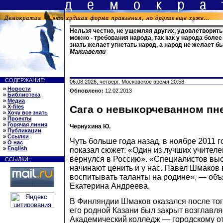
Нельзя честно, не ущемляя других, удовлетворить 
можно - требования народа, так как у народа более 
знать желает угнетать народ, а народ не желает б
Макиавелли
СОДЕРЖАНИЕ:
06.08.2026, четверг. Московское время 20:58
»
Новости
Обновлено:
12.02.2013
»
Библиотека
»
Медиа
»
X-files
Сага о невыкорчеванном пн
»
Хочу все знать
»
Проекты
»
Горячая линия
Чернухина Ю.
»
Публикации
»
Ссылки
Чуть больше года назад, в ноябре 2011 
»
О нас
»
English
показал сюжет: «Один из лучших учител
вернулся в Россию». «Специалистов выс
ССЫЛКИ:
начинают ценить и у нас. Павел Шмаков 
воспитывать таланты на родине», — объ
Екатерина Андреева.
В Финляндии Шмаков оказался после того,
его родной Казани был закрыт возглавл
Академический колледж — городскому о