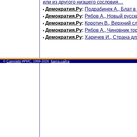
или из другого низшего сословия…
Демократия.Ру
:
Подрабинек А., Блат в
•
Демократия.Ру
:
Рябов А., Новый русс
•
Демократия.Ру
:
Коротич В., Верхний с
•
Демократия.Ру
:
Рябов А., Чиновник то
•
Демократия.Ру
:
Харичев И., Страна д
•
©
Copyright
ИРИС, 1999-2026
Карта сайта