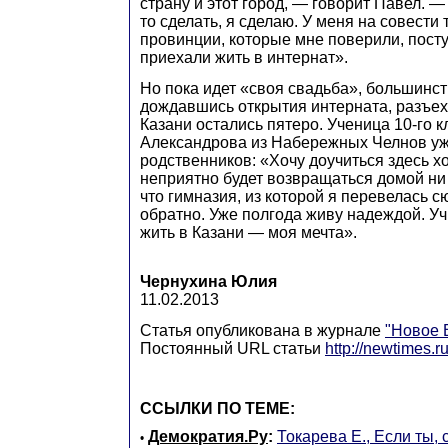
страну и этот город, — говорит Павел. —
то сделать, я сделаю. У меня на совести 
провинции, которые мне поверили, посту
приехали жить в интернат».
Но пока идет «своя свадьба», большинст
дождавшись открытия интерната, разъех
Казани остались пятеро. Ученица 10-го 
Александрова из Набережных Челнов уж
родственников: «Хочу доучиться здесь хо
неприятно будет возвращаться домой ни 
что гимназия, из которой я перевелась с
обратно. Уже полгода живу надеждой. Уч
жить в Казани — моя мечта».
Чернухина Юлия
11.02.2013
Статья опубликована в журнале
"Новое 
Постоянный URL статьи
http://newtimes.ru
ССЫЛКИ ПО ТЕМЕ:
Демократия.Ру
:
Токарева Е., Если ты,
•