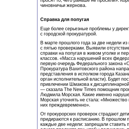
просят то, чего раньше не просили». Ко
чиновничьи жернова.
Справка для попугая
Еще более серьезные проблемы у дирек
с городской прокуратурой.
В марте прошлого года за две недели и
с пятью проверками. Выявили отсутстви
справки на попугая в живом уголке и пе
классов. «Масса нарушений всех федера
первую очередь Федерального закона «
Прокуратура Вахитовского района напра
представления в исполком города Каза
орган исполнительной власти). Будет по
привлечении Шмакова к дисциплинарной
— сказала The New Times помощник про
Людмила Морская. Какие именно наруш
Морская уточнять не стала: «Множество 
них преждевременно».
От прокурорских проверок страдают дет
придираются к расписанию. В прошлом п
каждые две недели: запрещали ставить 