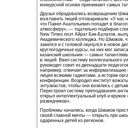
конкурсной основе принимают самых та
Друзья обрадовались возвращению Шмак
возглавить лицей отговаривали. «У нас
что Павел Анатольевич попадет в благо
атмосферу», — тщательно подбирая сло
New Times поэт Айрат Бик-Булатов, вып
Академического колледжа. Но Шмаков, ч
завелся и с головой окунулся в новое де
круглогодичные курсы, на них мог запис
казанский школьник — самых талантлив
в лицей. Ввел систему коллегиального 
руководит совет из двенадцати педагого
например, отвечает за информатизацию
лицея всякими гаджетами, а историк ор
конференции. Возродил институт вожат
энтузиастов, чтобы они возились с детьм
Перестроил систему преподавания англи
открыл интеллектуальный клуб и кружок
разведчиков».
Проблемы начались, когда Шмаков прис
своей главной мечты — открыть при шко
одаренных детей из регионов.