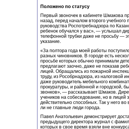
Положено по статусу
Первый звоночек в кабинете Шмакова п
назад, перед началом второго учебного 
руководства Роспотребнадзора по Казани
ребенок обучался у вас», — услышал ди
телефонной трубки даже не просьбу — эт
указание.
«За полтора года моей работы поступило
разных чиновников. В городе есть нескол
просьбе которых обычно принимали дете
предлагают заочно, даже не показав ребе
лицей. Обращались из пожарной инспекц
труду, из Рособрнадзора, из налоговой и
даже руководитель мебельного комбинат
прокуратуры, и районной и городской, б
звонков», — рассказывает Шмаков. Дир
учеников на собеседование, но в лицей 
действительно способных. Так у него во 
ли не главные люди города.
Павел Анатольевич демонстрирует дост
предыдущего директора журнал с фамил
которых в свое время взяли вне конкурса,