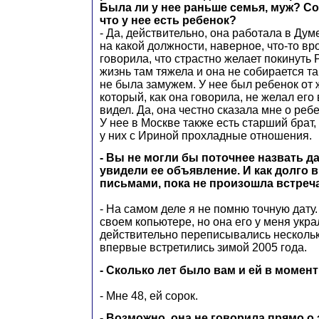
Была ли у нее раньше семья, муж? С
что у нее есть ребенок?
- Да, действительно, она работала в Думе
на какой должности, наверное, что-то вр
говорила, что страстно желает покинуть 
жизнь там тяжела и она не собирается т
не была замужем. У нее был ребенок от
который, как она говорила, не желал его 
видел. Да, она честно сказала мне о реб
У нее в Москве также есть старший брат, 
у них с Ириной прохладные отношения.
- Вы не могли бы поточнее назвать да
увидели ее объявление. И как долго
письмами, пока не произошла встреча
- На самом деле я не помню точную дату
своем копьютере, но она его у меня укр
действительно переписывались нескольк
впервые встретились зимой 2005 года.
- Сколько лет было вам и ей в момен
- Мне 48, ей сорок.
- Возможно, она не говорила прямо о 