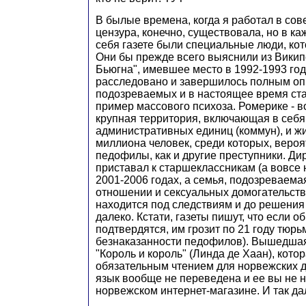
В былые времена, когда я работал в сов
цензура, конечно, существовала, но в 
себя газете были специальные люди, ко
Они бы прежде всего выяснили из Википе
Бьюгна", имевшее место в 1992-1993 го
расследовано и завершилось полным о
подозреваемых и в настоящее время стал
пример массового психоза. Ромерике - в
крупная территория, включающая в себ
административных единиц (коммун), и жи
миллиона человек, среди которых, вероят
педофилы, как и другие преступники. Ди
приставал к старшеклассникам (а вовсе 
2001-2006 годах, а семья, подозреваема
отношении и сексуальных домогательств
находится под следствиям и до решения
далеко. Кстати, газеты пишут, что если 
подтвердятся, им грозит по 21 году тюрь
безнаказанности педофилов). Вышедшая
"Король и король" (Линда де Хаан), кото
обязательным чтением для норвежских д
язык вообще не переведена и ее вы не н
норвежском интернет-магазине. И так дал