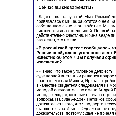
- Сейчас вы снова женаты?
- Да, и снова на русской. Мы с Риммой л
привязалась к Мише, заботится о нем, ка
собственном сыне, а он любит ее. Мы вме
них женаты два с половиной. Первый раз
действительно счастлив. Ирина везде пиш
раз женат, это не так.
- В российской прессе сообщалось, ч
России возбуждено уголовное дело. 
известно об этом? Вы получали офи
извещение?
- Я знаю, что такое уголовное дело есть.
суде первой инстанции решался вопрос о
право опеки над Мишей, Ирина потребов
в качестве свидетеля следователя из Мо
молодой следователь по имени Андрей П
молодых людей, которые сначала стреля
вопросы. На суде Андрей Петриков сообщ
доказательств того, что я подвергал се
старшего сына Ирины. Однако он не пре
доказательств, поэтому судья не принял 