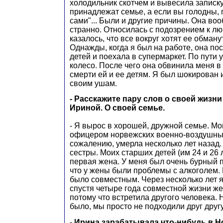
холодильник скотчем и вывесила записку
принадлежат семье, а если вы голодны, 
сами"... Были и другие причины. Она во
странно. Относилась с подозрением к лю
казалось, что все вокруг хотят ее обману
Однажды, когда я был на работе, она по
детей и поехала в супермаркет. По пути 
колесо. После чего она обвинила меня в 
смерти ей и ее детям. Я был шокирован 
своим ушам.
- Расскажите пару слов о своей жизни
Ириной. О своей семье.
- Я вырос в хорошей, дружной семье. Мо
офицером норвежских военно-воздушных
сожалению, умерла несколько лет назад.
сестры. Моих старших детей (им 24 и 26 
первая жена. У меня был очень бурный 
что у жены были проблемы с алкоголем.
было совместным. Через несколько лет я
спустя четыре года совместной жизни же
потому что встретила другого человека. 
было, мы просто не подходили друг другу
- Ирина зарабатывала что-нибудь в 