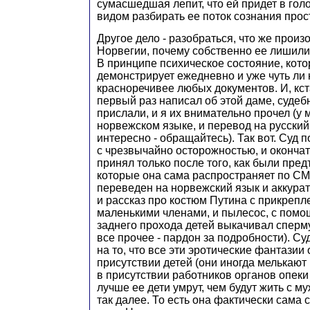
сумасшедшая лепит, что ей придет в голо
видом разбирать ее поток сознания прост
Другое дело - разобраться, что же произ
Норвегии, почему собственно ее лишили
В принципе психическое состояние, кото
демонстрирует ежедневно и уже чуть ли 
красноречивее любых документов. И, кста
первый раз написал об этой даме, суде
прислали, и я их внимательно прочел (у 
норвежском языке, и перевод на русский
интересно - обращайтесь). Так вот. Суд 
с чрезвычайно осторожностью, и оконча
принял только после того, как были пре
которые она сама распространяет по СМ
переведен на норвежский язык и аккуратн
и рассказ про костюм Путина с прикреп
маленькими членами, и пылесос, с помо
заднего прохода детей выкачивал сперм
все прочее - пардон за подробности). С
на то, что все эти эротические фантазии
присутствии детей (они иногда мелькают в
в присутствии работников органов опеки
лучше ее дети умрут, чем будут жить с му
так далее. То есть она фактически сама 