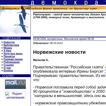
Равноправие – святой закон человечества.
Иоганн Кр
(1759-1805), немецкий поэт, драматург и мыслитель
СОДЕРЖАНИЕ:
09.08.2026, воскресенье. Московское время 08:39
»
Новости
Обновлено:
08.03.2013
»
Библиотека
»
Медиа
»
X-files
Норвежские новости
»
Хочу все знать
»
Проекты
»
Горячая линия
Мальгин А.
»
Публикации
»
Ссылки
Правительственная "Российская газета" 
»
О нас
»
English
опубликовала интервью Ирины Бергсет
Подчеркиваю: правительственная. Из ин
ССЫЛКИ:
что:
- Норвегия поставила перед собой зад
90 процентов в "гомообщество" к 2050 г
"натуралы в меньшинстве, здесь они в
- норвежские правозащитники убеждают