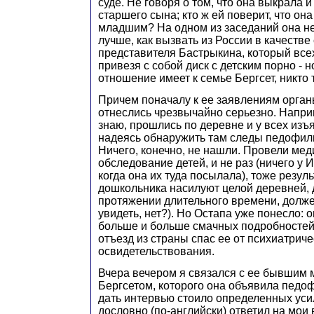
суде. Не говоря о том, что она выкрала 
старшего сына; кто ж ей поверит, что она
младшим? На одном из заседаний она н
лучше, как вызвать из России в качестве
представителя Бастрыкина, который всех
привезя с собой диск с детским порно - н
отношение имеет к семье Бергсет, никто т
Причем поначалу к ее заявлениям орган
отнеслись чрезвычайно серьезно. Напри
знаю, прошлись по деревне и у всех изъ
надеясь обнаружить там следы педофиль
Ничего, конечно, не нашли. Провели ме
обследование детей, и не раз (ничего у 
когда она их туда посылала), тоже резуль
дошкольника насилуют целой деревней, 
протяжении длительного времени, долже
увидеть, нет?). Но Остапа уже понесло: 
больше и больше смачных подробностей,
отъезд из страны спас ее от психиатриче
освидетельствования.
Вчера вечером я связался с ее бывшим 
Бергсетом, которого она объявила педо
дать интервью стоило определенных усил
дословно (по-английски) ответил на мои