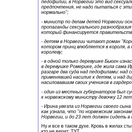
педофилии, в Норвегии это вид сексуа
предпочтения, не надо пытаться с эт
нормально";
- министр по делам детей Норвегии ос
пропаганды сексуального разнообразия
который финансируется правительств
- детям в Норвегии читают роман "Коро
котором принц влюбляется в короля, а 
королеву;
- в одной только деревушке Бьюгн изна
в деревушке Ромерике, где жила сама Ир
разгаре два суда над педофилами: над 
применявшей насилие к детям, и над д
насиловавшим своих учеников в гардеро
- один из местных губернаторов был су
к норвежскому министру девочку 12 лет
- Ирина увезла из Норвегии своего сына
как узнала, что "по норвежским закон
Норвегии, и до 23 лет должен сидеть в
Ну и все в таком духе. Кровь в жилах сты
кто не верит: ТУТ