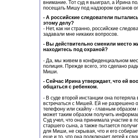
внимание. Тот суд я выиграл, а Ирина п
посещать Мишу под надзором органов оп
- А российские следователи пыталис
этому делу?
- Нет, как ни странно, российские следов
задавали мне никаких вопросов.
- Вы действительно сменили место ж
находитесь под охраной?
- Да, мы живем в конфиденциальном мес
полиция. Прежде всего, это сделано рад
Миши.
- Сейчас Ирина утверждает, что ей в
общаться с ребенком.
- В суде второй инстанции она потеряла
встречаться с Мишей. Ей не разрешено 
телефону или скайпу - главным образом 
может таким образом получить информа
Суд учел, что она принимала участие в 
старшего сына, а также пытается получи
для Миши, не скрывая, что и его собира
еще и то, что она подключает детей к с