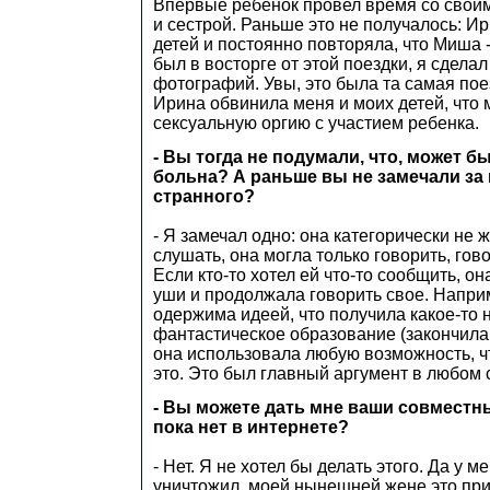
Впервые ребенок провел время со свои
и сестрой. Раньше это не получалось: И
детей и постоянно повторяла, что Миша -
был в восторге от этой поездки, я сдела
фотографий. Увы, это была та самая пое
Ирина обвинила меня и моих детей, что 
сексуальную оргию с участием ребенка.
- Вы тогда не подумали, что, может б
больна? А раньше вы не замечали за 
странного?
- Я замечал одно: она категорически не 
слушать, она могла только говорить, гово
Если кто-то хотел ей что-то сообщить, о
уши и продолжала говорить свое. Напри
одержима идеей, что получила какое-то
фантастическое образование (закончила 
она использовала любую возможность, ч
это. Это был главный аргумент в любом 
- Вы можете дать мне ваши совместн
пока нет в интернете?
- Нет. Я не хотел бы делать этого. Да у ме
уничтожил, моей нынешней жене это при