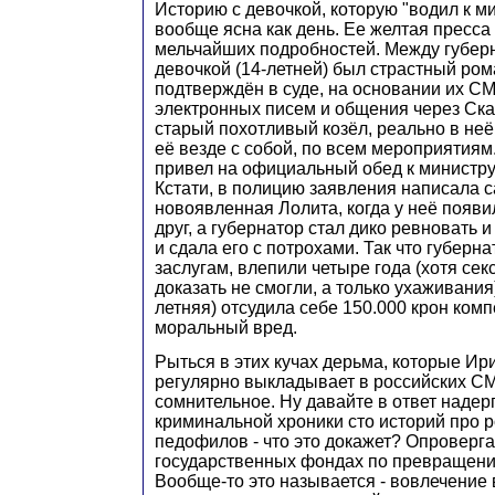
Историю с девочкой, которую "водил к ми
вообще ясна как день. Ее желтая пресса
мельчайших подробностей. Между губерн
девочкой (14-летней) был страстный ром
подтверждён в суде, на основании их С
электронных писем и общения через Скай
старый похотливый козёл, реально в неё
её везде с собой, по всем мероприятиям
привел на официальный обед к министру
Кстати, в полицию заявления написала с
новоявленная Лолита, когда у неё появ
друг, а губернатор стал дико ревновать и
и сдала его с потрохами. Так что губерн
заслугам, влепили четыре года (хотя сек
доказать не смогли, а только ухаживания)
летняя) отсудила себе 150.000 крон ком
моральный вред.
Рыться в этих кучах дерьма, которые Ир
регулярно выкладывает в российских СМ
сомнительное. Ну давайте в ответ надер
криминальной хроники сто историй про 
педофилов - что это докажет? Опроверг
государственных фондах по превращени
Вообще-то это называется - вовлечение 