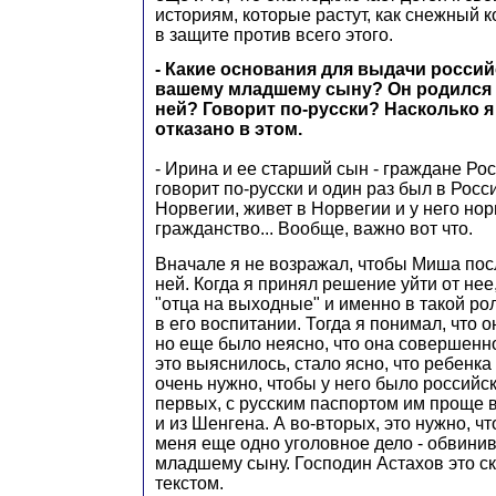
историям, которые растут, как снежный 
в защите против всего этого.
- Какие основания для выдачи россий
вашему младшему сыну? Он родился 
ней? Говорит по-русски? Насколько я
отказано в этом.
- Ирина и ее старший сын - граждане Ро
говорит по-русски и один раз был в Росс
Норвегии, живет в Норвегии и у него но
гражданство... Вообще, важно вот что.
Вначале я не возражал, чтобы Миша пос
ней. Когда я принял решение уйти от нее,
"отца на выходные" и именно в такой ро
в его воспитании. Тогда я понимал, что 
но еще было неясно, что она совершенно
это выяснилось, стало ясно, что ребенка 
очень нужно, чтобы у него было российс
первых, с русским паспортом им проще 
и из Шенгена. А во-вторых, это нужно, ч
меня еще одно уголовное дело - обвинив
младшему сыну. Господин Астахов это с
текстом.