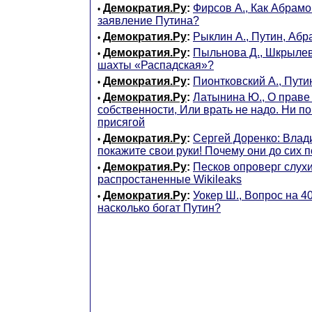
Демократия.Ру
:
Фирсов А., Как Абрамо
•
заявление Путина?
Демократия.Ру
:
Рыклин А., Путин, Абр
•
Демократия.Ру
:
Пыльнова Д., Шкрылев
•
шахты «Распадская»?
Демократия.Ру
:
Пионтковский А., Пути
•
Демократия.Ру
:
Латынина Ю., О праве
•
собственности, Или врать не надо. Ни по
присягой
Демократия.Ру
:
Сергей Доренко: Влад
•
покажите свои руки! Почему они до сих 
Демократия.Ру
:
Песков опроверг слухи
•
распростаненные Wikileaks
Демократия.Ру
:
Уокер Ш., Вопрос на 4
•
насколько богат Путин?