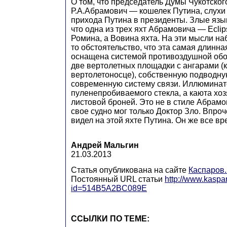
О том, что председатель Думы Чукотског
Р.А.Абрамович — кошелек Путина, слухи
прихода Путина в президенты. Злые язы
что одна из трех яхт Абрамовича — Ecli
Ромина, а Вовина яхта. На эти мысли н
то обстоятельство, что эта самая длинна
оснащена системой противоздушной обо
две вертолетных площадки с ангарами (к
вертолетоносце), собственную подводну
современную систему связи. Иллюминато
пуленепробиваемого стекла, а каюта хо
листовой броней. Это не в стиле Абрамо
свое судно мог только Доктор Зло. Впроч
видел на этой яхте Путина. Он же все вр
Андрей Мальгин
21.03.2013
Статья опубликована на сайте
Каспаров
Постоянный URL статьи
http://www.kaspar
id=514B5A2BC089E
ССЫЛКИ ПО ТЕМЕ: