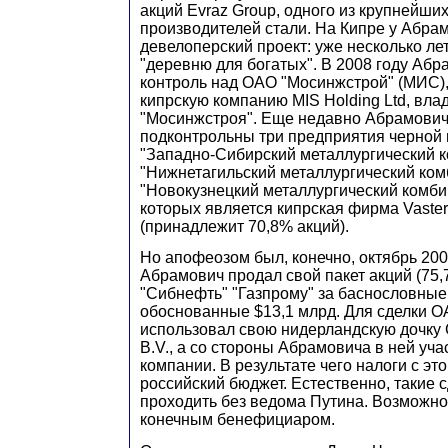
акций Evraz Group, одного из крупнейши
производителей стали. На Кипре у Абра
девелоперский проект: уже несколько лет
"деревню для богатых". В 2008 году Абр
контроль над ОАО "Мосинжстрой" (МИС),
кипрскую компанию MIS Holding Ltd, вл
"Мосинжстроя". Еще недавно Абрамови
подконтрольны три предприятия черной
"Западно-Сибирский металлургический 
"Нижнетагильский металлургический ком
"Новокузнецкий металлургический комби
которых является кипрская фирма Vasterc
(принадлежит 70,8% акций).
Но апофеозом был, конечно, октябрь 2005
Абрамович продал свой пакет акций (75,
"Сибнефть" "Газпрому" за баснословные
обоснованные $13,1 млрд. Для сделки О
использовал свою нидерландскую дочку 
B.V., а со стороны Абрамовича в ней уч
компании. В результате чего налоги с эт
российский бюджет. Естественно, такие 
проходить без ведома Путина. Возможно,
конечным бенефициаром.