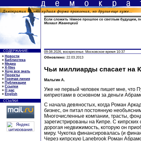
Если сложить тёмное прошлое со светлым будущим, по
Михаил Жванецкий
СОДЕРЖАНИЕ:
09.08.2026, воскресенье. Московское время 10:37
»
Новости
Обновлено:
22.03.2013
»
Библиотека
»
Медиа
»
X-files
Чьи миллиарды спасает на 
»
Хочу все знать
»
Проекты
»
Горячая линия
Мальгин А.
»
Публикации
»
Ссылки
Уже не первый человек пишет мне, что Пу
»
О нас
»
English
киприотами в основном за деньги Абрам
ССЫЛКИ:
С начала девяностых, когда Роман Арка
бизнес, он питал постоянную необъясним
Многочисленные компании, трасты, фо
зарегистрированы на Кипре. С кипрских 
дорогая недвижимость, которую он прио
миру. Чукотка финансировалась (и финан
Через кипрскую Lanebrook Роман Абрамо