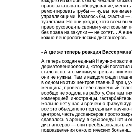
каждого из которых была чековая книжка
право заказывать оборудование, менять 
ремонтировать трубы — ну, вы понимает
управляющими. Казалось бы, счастье — 
туалетами. Но они уходят, хотя всем бы
право руководить своими участковыми п
без права на закупки — не хотят… А еще
кожно-венерологических диспансеров.
- А где же теперь реакция Вассермана
А теперь создан единый Научно-практич
дерматовенерологии, который поглотил и
стало ясно, что минимум треть из них мо
они не нужны. Там в каждом сидел главны
в одном из этих центров главный врач, 
женщина, провела себе служебный телеф
вообще не ходила на работу. Они там ти
коммерцией: иностранцы, гастарбайте
Больше нет у нас и врачебно-физкульту
все это объединено под единым научно-
центром, часть диспансеров просто закр
сдавалось в аренду, в субаренду. Нет и 
диспансеров — они преобразованы в а
подразделения онкологических больниц, 