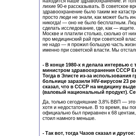
находится наше здравоохранение. И тол
лихие 90-е рассказывать. В советское в
здравоохранение было таким же катастр
просто люди не знали, как может быть ин
никогда! — оно не было бесплатным. Лю
сделать исследование, где, как — ищите
Москве и платили столько, сколько от них
про медицинский рай при советской вла
не надо — я прожил большую часть жизн
именно при советской власти. Мы отстал
- В конце 1980-х я делала интервью с
министром здравоохранения СССР Е
Тогда в Элисте из-за использования 
больнице заразили HIV-вирусом 23 ре
сказал, что в СССР на медицину выд
(валовый национальный продукт). Се
Да, только сегодняшние 3,8% ВВП — это
хотя и недостаточные. В то время, вы по
официально был приравнен к 68 центам,
стоил намного меньше.
- Так вот, тогда Чазов сказал и другое