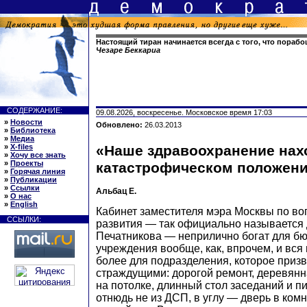
Настоящий тиран начинается всегда с того, что пораб
Чезаре Беккариа
СОДЕРЖАНИЕ:
09.08.2026, воскресенье. Московское время 17:03
»
Новости
Обновлено:
26.03.2013
»
Библиотека
»
Медиа
»
X-files
«Наше здравоохранение нах
»
Хочу все знать
»
Проекты
катастрофическом положен
»
Горячая линия
»
Публикации
»
Ссылки
Альбац Е.
»
О нас
»
English
Кабинет заместителя мэра Москвы по во
ССЫЛКИ:
развития — так официально называется
Печатникова — неприлично богат для б
учреждения вообще, как, впрочем, и вся 
более для подразделения, которое приз
страждущими: дорогой ремонт, деревянн
на потолке, длинный стол заседаний и п
отнюдь не из ДСП, в углу — дверь в ком