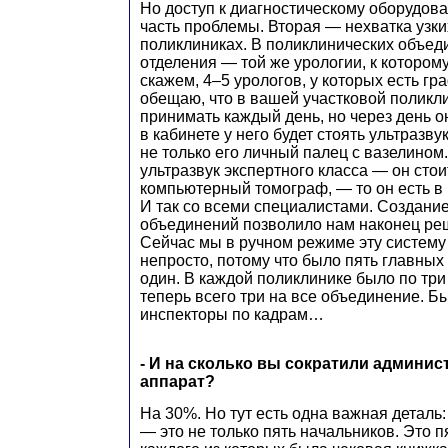
Но доступ к диагностическому оборудов
часть проблемы. Вторая — нехватка узки
поликлиниках. В поликлинических объед
отделения — той же урологии, к котором
скажем, 4–5 урологов, у которых есть гра
обещаю, что в вашей участковой поликли
принимать каждый день, но через день о
в кабинете у него будет стоять ультразву
не только его личный палец с вазелином
ультразвук экспертного класса — он стои
компьютерный томограф, — то он есть в
И так со всеми специалистами. Создани
объединений позволило нам наконец реш
Сейчас мы в ручном режиме эту систему
непросто, потому что было пять главных 
один. В каждой поликлинике было по три
теперь всего три на все объединение. Б
инспекторы по кадрам…
- И на сколько вы сократили админи
аппарат?
На 30%. Но тут есть одна важная деталь
— это не только пять начальников. Это п