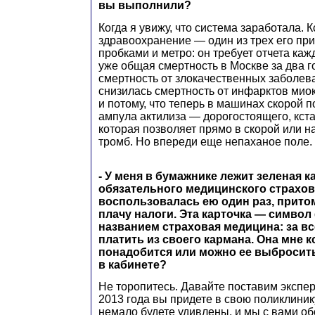
вы выполнили?
Когда я увижу, что система заработала. К
здравоохранение — один из трех его при
пробками и метро: он требует отчета каж
уже общая смертность в Москве за два г
смертность от злокачественных заболев
снизилась смертность от инфарктов мио
и потому, что теперь в машинах скорой
ампула актилиза — дорогостоящего, кста
которая позволяет прямо в скорой или н
тромб. Но впереди еще непаханое поле.
- У меня в бумажнике лежит зеленая 
обязательного медицинского страхова
воспользовалась ею один раз, притом 
плачу налоги. Эта карточка — символ
названием страховая медицина: за в
платить из своего кармана. Она мне к
понадобится или можно ее выбросить
в кабинете?
Не торопитесь. Давайте поставим экспер
2013 года вы придете в свою поликлиник
немало будете удивлены, и мы с вами об