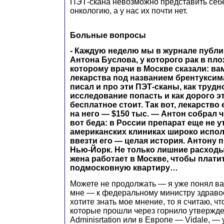
ПЭТ-скана невозможно представить себ
онкологию, а у нас их почти нет.
Больные вопросы
- Каждую неделю мы в журнале публи
Антона Буслова, у которого рак в пло
которому врачи в Москве сказали: ва
лекарства под названием брентуксимаб
писал и про эти ПЭТ-сканы, как трудн
исследование попасть и как дорого э
бесплатное стоит. Так вот, лекарство
на него — $150 тыс. — Антон собрал ч
вот беда: в России препарат еще не у
американских клиниках широко исполь
ввезти его — целая история. Антону 
Нью-Йорк. Не только лишние расходы,
жена работает в Москве, чтобы платит
подмосковную квартиру…
Можете не продолжать — я уже понял ва
мне — к федеральному министру здраво
хотите знать мое мнение, то я считаю, чт
которые прошли через горнило утвержде
Adminisrtation или в Европе — Vidale, —