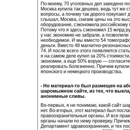
По-моему, 70 уголовных дел заведено по
Москва купила так дешево, ведь тут же с
вопросы, а почему так дорого покупают 
слышал, Москва, снизив цены на это вы
оборудование, сэкономила российскому 
Потому что я здесь сэкономил 15 млрд ру
у нас экономию не забрали, а позволили
необходимое. И мы вместо 54 томографо
деньги. Вместо 48 магнитно-резонансны
74. И после всего этого появляется статья
я на самом деле купил за 20% стоимост
экономии, а еще 50% ворую — согласитес
реагировать болезненно. Причем купили
японского и немецкого производства.
- Но материал-то был размещен на а
шаромыжном сайте, из тех, что выкл
анонимные сливы.
Во-первых, я не понимаю, какой сайт ш
нет. Во-вторых, этот материал был посла
правоохранительные органы. И все пра
органы начали по нему проверку. Приче
Департамент здравоохранения, и тех по