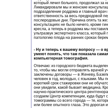
который лечил больного, продолжал за н
Ликвидировали мы и женские консультац
подразделение роддома и главный врач 
ответственность за весь предродовой пе
послеродовые дни. Причина опять та же:
консультациях не было ничего, кроме ги
кресла, а теперь в роддома мы поставил
ультразвук экспертного класса, который
патологию плода на ранних сроках бере
- Ну и теперь к вашему вопросу — о в
умеют понять, что там показала сама
компьютерная томография.
Отвечаю: из городского бюджета выделен
то, чтобы мы могли отправлять врачей у
заключены договоры — в Женеву, Базель
человек в год, молодых, с языками. Мы п
короткий срок стажировки они не обучат
они увидели, какой бывает медицина. Кро
научно-практического центра рентгенор
создаем Центр компетенции, куда будут 
томограммы со всего города — те, котор
или более опытного глаза. Это дорогая 