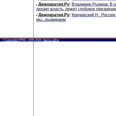
Демократия.Ру
:
Владимир Рыжков: В ос
•
делает власть, лежит глубокое презрение
Демократия.Ру
:
Кричевский Н., Россия
•
мы...вымираем
©
Copyright
ИРИС, 1999-2026
Карта сайта