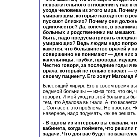
неуважительного отношения у нас к с
ухода человека из этого мира. Почему
умирающим, которые находятся в ре
пускают близких? Почему они должны
одиночестве? Да, конечно, в реанима
больных и родственники им мешают. 
быть, надо предусматривать специа
умирающих? Ведь людям надо попро
кажется, что большинство врачей у на
совершенно не понимают — для них эт
капельницы, трубки, провода, идущие
Честно говоря, за последние годы я 
врача, который не только спасает — 
своему пациенту. Его зовут Магомед
Блестящий хирург. Его в своем время вы
седьмой больницы — из-за того, что он, ч
говорит. И мой уход из этой больницы бы
тем, что Адалова выгнали. А что касает
...Согласен, это проблема. Не простая. 
наверное, надо подумать, как ее решать.
- В одном из интервью вы сказали, чт
кабинета, когда поймете, что решили
задачи. Что для вас будет показател