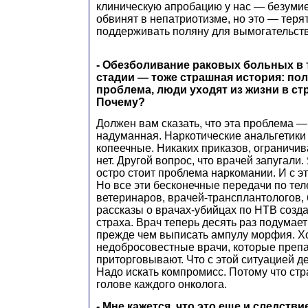
клиническую апробацию у нас — безумие
обвинят в непатриотизме, но это — терят
поддерживать поляну для вымогательств 
- Обезболивание раковых больных в
стадии — тоже страшная история: по
проблема, люди уходят из жизни в ст
Почему?
Должен вам сказать, что эта проблема 
надуманная. Наркотические анальгетик
копеечные. Никаких приказов, ограничи
нет. Другой вопрос, что врачей запугали.
остро стоит проблема наркомании. И с э
Но все эти бесконечные передачи по теле
ветеринаров, врачей-трансплантологов,
рассказы о врачах-убийцах по НТВ созд
страха. Врач теперь десять раз подумает
прежде чем выписать ампулу морфия. Хот
недобросовестные врачи, которые преп
приторговывают. Что с этой ситуацией д
Надо искать компромисс. Потому что стр
голове каждого онколога.
- Мне кажется, что это еще и следстви