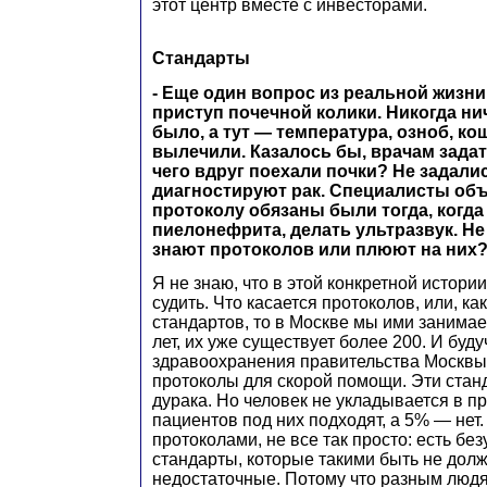
этот центр вместе с инвесторами.
Стандарты
- Еще один вопрос из реальной жизни
приступ почечной колики. Никогда ни
было, а тут — температура, озноб, ко
вылечили. Казалось бы, врачам задат
чего вдруг поехали почки? Не задалис
диагностируют рак. Специалисты объ
протоколу обязаны были тогда, когда
пиелонефрита, делать ультразвук. Не 
знают протоколов или плюют на них
Я не знаю, что в этой конкретной истори
судить. Что касается протоколов, или, к
стандартов, то в Москве мы ими занимае
лет, их уже существует более 200. И бу
здравоохранения правительства Москвы,
протоколы для скорой помощи. Эти стан
дурака. Но человек не укладывается в п
пациентов под них подходят, а 5% — нет.
протоколами, не все так просто: есть б
стандарты, которые такими быть не долж
недостаточные. Потому что разным люд