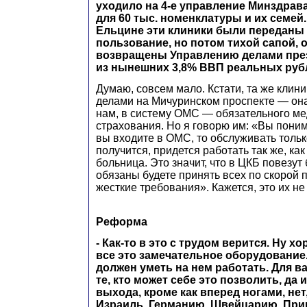
уходило на 4-е управление Минздрава
для 60 тыс. номенклатуры и их семей
Ельцине эти клиники были переданы
пользование, но потом тихой сапой, 
возвращены Управлению делами през
из нынешних 3,8% ВВП реальных рубл
Думаю, совсем мало. Кстати, та же клин
делами на Мичуринском проспекте — она
нам, в систему ОМС — обязательного ме
страхования. Но я говорю им: «Вы понима
вы входите в ОМС, то обслуживать тольк
получится, придется работать так же, ка
больница. Это значит, что в ЦКБ повезут
обязаны будете принять всех по скорой 
жесткие требования». Кажется, это их не
Реформа
- Как-то в это с трудом верится. Ну х
все это замечательное оборудование.
должен уметь на нем работать. Для вас
те, кто может себе это позволить, да и
выхода, кроме как вперед ногами, нет
Израиль, Германию, Швейцарию. Прив