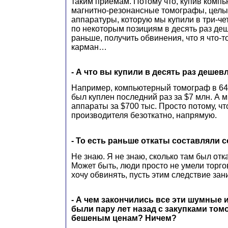
таким приемам. Потому что, купив комп
магнитно-резонансные томографы, целы
аппаратуры, которую мы купили в три-че
по некоторым позициям в десять раз деш
раньше, получить обвинения, что я что-т
карман…
- А что вы купили в десять раз дешев
Например, компьютерный томограф в 64 
был куплен последний раз за $7 млн. А м
аппараты за $700 тыс. Просто потому, чт
производителя безоткатно, напрямую.
- То есть раньше откаты составляли 
Не знаю. Я не знаю, сколько там был отка
Может быть, люди просто не умели торгов
хочу обвинять, пусть этим следствие зан
- А чем закончились все эти шумные 
были пару лет назад с закупками том
бешеным ценам? Ничем?