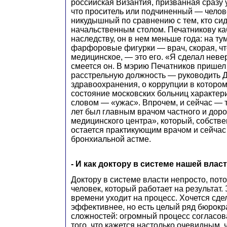
российская Византия, призванная сразу 
что проситель или подчиненный — челов
никудышный по сравнению с тем, кто сид
начальственным столом. Печатникову ка
наследству, он в нем меньше года: на ту
фарфоровые фигурки — врач, скорая, чт
медицинское, — это его. «Я сделал неве
смеется он. В мэрию Печатников пришел
расстрельную должность — руководить 
здравоохранения, о коррупции в котором
состояние московских больниц характер
словом — «ужас». Впрочем, и сейчас — т
лет был главным врачом частного и дор
медицинского центра», который, собстве
остается практикующим врачом и сейчас
бронхиальной астме.
- И как доктору в системе нашей влас
Доктору в системе власти непросто, пото
человек, который работает на результат.
времени уходит на процесс. Хочется сдел
эффективнее, но есть целый ряд бюрокр
сложностей: огромный процесс согласова
того, что кажется настолько очевидным, 