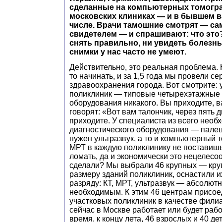
сделанные на компьютерных томогр
московских клиниках — и в бывшем 
числе. Врачи тамошние смотрят — са
свидетелем — и спрашивают: что это
снять правильно, ни увидеть болезнь
снимки у нас часто не умеют
.
Действительно, это реальная проблема. 
то начинать, и за 1,5 года мы провели 
здравоохранения города. Вот смотрите: у
поликлиник — типовые четырехэтажные 
оборудования никакого. Вы приходите, в
говорят: «Вот вам талончик, через пять 
приходите. У специалиста из всего необ
диагностического оборудования — палец
нужен ультразвук, а то и компьютерный 
МРТ в каждую поликлинику не поставиш
ломать, да и экономически это нецелесо
сделали? Мы выбрали 46 крупных — кру
размеру зданий поликлиник, оснастили и
разряду: КТ, МРТ, ультразвук — абсолют
необходимым. К этим 46 центрам присое
участковых поликлиник в качестве филиа
сейчас в Москве работает или будет раб
время, к концу лета, 46 взрослых и 40 де