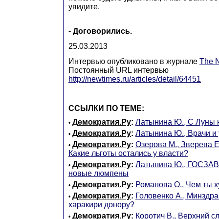
увидите.
- Договорились.
25.03.2013
Интервью опубликовано в журнале
The 
Постоянный URL интервью
http://newtimes.ru/articles/detail/64451
ССЫЛКИ ПО ТЕМЕ:
Демократия.Ру
:
Латынина Ю., С Луны
•
Демократия.Ру
:
Латынина Ю., Врачи и 
•
Демократия.Ру
:
Озерова М., Зверева Е
•
Какие льготы остались у власти?
Демократия.Ру
:
Латынина Ю., ГОСЗА
•
новые люмпены
Демократия.Ру
:
Романова О., Чем ты х
•
Демократия.Ру
:
Головенко А., Минздрав
•
харакири донору?
Демократия.Ру
:
Коротич В., Верхний с
•