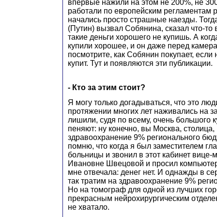
впервые нажили на этом не 200%, не 300
работали по европейским регламентам р
начались просто страшные наезды. Тогд
(Путин) вызвал Собянина, сказал что-то в
такие деньги хорошего не купишь. А когд
купили хорошее, и он даже перед камера
посмотрите, как Собянин покупает, если 
купит. Тут и появляются эти публикации.
- Кто за этим стоит?
Я могу только догадываться, что это люд
протяжении многих лет наживались на за
лишили, судя по всему, очень большого к
пеняют: ну конечно, вы Москва, столица,
здравоохранение 9% регионального бюд
помню, что когда я был заместителем гла
больницы и звонил в этот кабинет вице
Ивановне Швецовой и просил компьюте
мне отвечала: денег нет. И однажды в се
так тратим на здравоохранение 9% регио
Но на томограф для одной из лучших гор
прекрасным нейрохирургическим отделе
не хватало.