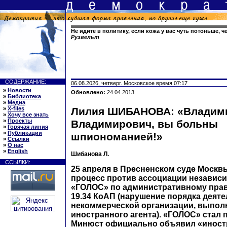
Не идите в политику, если кожа у вас чуть потоньше, ч
Рузвельт
СОДЕРЖАНИЕ:
06.08.2026, четверг. Московское время 07:17
»
Новости
Обновлено:
24.04.2013
»
Библиотека
»
Медиа
»
X-files
Лилия ШИБАНОВА: «Владим
»
Хочу все знать
»
Проекты
Владимирович, вы больны
»
Горячая линия
»
Публикации
шпиономанией!»
»
Ссылки
»
О нас
»
English
Шибанова Л.
ССЫЛКИ:
25 апреля в Пресненском суде Москв
процесс против ассоциации независ
«ГОЛОС» по административному пра
19.34 КоАП (нарушение порядка деят
некоммерческой организации, выпо
иностранного агента). «ГОЛОС» стал 
Минюст официально объявил «иност