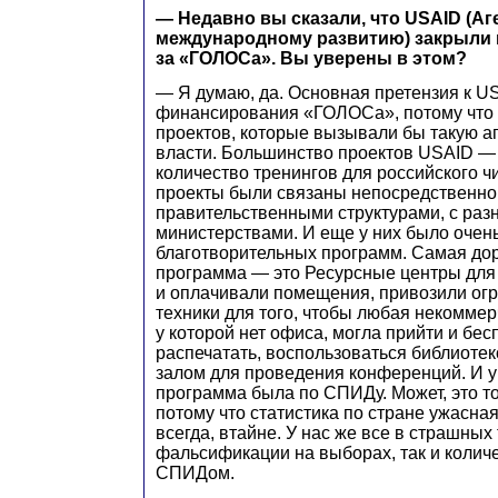
— Недавно вы сказали, что USAID (А
международному развитию) закрыли в
за «ГОЛОСа». Вы уверены в этом?
— Я думаю, да. Основная претензия к U
финансирования «ГОЛОСа», потому что 
проектов, которые вызывали бы такую а
власти. Большинство проектов USAID —
количество тренингов для российского ч
проекты были связаны непосредственно
правительственными структурами, с раз
министерствами. И еще у них было очен
благотворительных программ. Самая до
программа — это Ресурсные центры для
и оплачивали помещения, привозили ог
техники для того, чтобы любая некоммер
у которой нет офиса, могла прийти и бес
распечатать, воспользоваться библиотек
залом для проведения конференций. И у
программа была по СПИДу. Может, это тож
потому что статистика по стране ужасная
всегда, втайне. У нас же все в страшных 
фальсификации на выборах, так и колич
СПИДом.