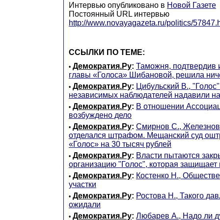
Интервью опубликовано в
Новой Газете
Постоянный URL интервью
http://www.novayagazeta.ru/politics/57847.
ССЫЛКИ ПО ТЕМЕ:
Демократия.Ру
:
Таможня, подтвердив и
•
главы «Голоса» Шибановой, решила нич
Демократия.Ру
:
Цибульский В., "Голос
•
независимых наблюдателей надавили н
Демократия.Ру
:
В отношении Ассоциа
•
возбуждено дело
Демократия.Ру
:
Смирнов С., Железнов
•
отделался штрафом. Мещанский суд ош
«Голос» на 30 тысяч рублей
Демократия.Ру
:
Власти пытаются закр
•
организацию "Голос", которая защищает
Демократия.Ру
:
Костенко Н., Обществе
•
участки
Демократия.Ру
:
Ростова Н., Такого да
•
ожидали
Демократия.Ру
:
Любарев А., Надо ли 
•