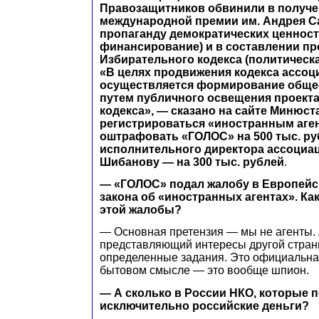
Правозащитников обвинили в получ
международной премии им. Андрея С
пропаганду демократических ценност
финансирование) и в составлении пр
Избирательного кодекса (политическа
«В целях продвижения кодекса ассоц
осуществляется формирование обще
путем публичного освещения проект
кодекса», — сказано на сайте Минюста
регистрироваться «иностранным аге
оштрафовать «ГОЛОС» на 500 тыс. ру
исполнительного директора ассоциа
Шибанову — на 300 тыс. рублей
.
— «ГОЛОС» подал жалобу в Европейс
закона об «иностранных агентах». К
этой жалобы?
— Основная претензия — мы не агенты. 
представляющий интересы другой стра
определенные задания. Это официальна
бытовом смысле — это вообще шпион.
— А сколько в России НКО, которые 
исключительно российские деньги?