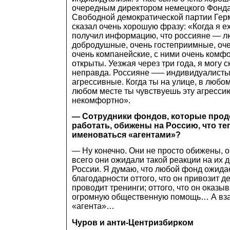
очередным директором немецкого Фонд
Свободной демократической партии Герма
сказал очень хорошую фразу: «Когда я ех
получил информацию, что россияне — л
добродушные, очень гостеприимные, оч
очень компанейские, с ними очень комфо
открыты. Уезжая через три года, я могу ск
неправда. Россияне –— индивидуалисты
агрессивные. Когда ты на улице, в любо
любом месте ты чувствуешь эту агрессию
некомфортно».
— Сотрудники фондов, которые прод
работать, обижены на Россию, что т
именоваться «агентами»?
— Ну конечно. Они не просто обижены, 
всего они ожидали такой реакции на их 
России. Я думаю, что любой фонд ожида
благодарности оттого, что он привозит ден
проводит тренинги; оттого, что он оказы
огромную общественную помощь… А вза
«агента»…
Чуров и анти-Центризбирком