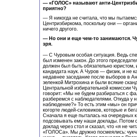
— «ГОЛОС» называют анти-Центризби
приятно?
— Я никогда не считала, что мы пытаем
Центризбиркома, поскольку они — орган
ничего другого.
— Но они и еще чем-то занимаются. Ч
зря.
— С Чуровым особая ситуация. Ведь сп
был изменен закон. До этого председат
должен был быть обязательно юристом, 
кандидата наук. А Чуров — физик, и не к
недавнее заседание после выборов в Ан
зеленкой Митрохина и были всякие скан
Центральной избирательной комиссии Ч
говорит: «Мы не будем разбираться с ф
разберемся с наблюдателями. Откуда у н
наблюдение?» То есть этим «мы» он прич
когорте людей-силовиков, которые и бег
Сначала я еще пыталась на очередных к
подсовывать ему наши доклады. Потом 
доклад через стол и сказал, что «я не ч
«ГОЛОСа». Мы дружно посмеялись: чукча 