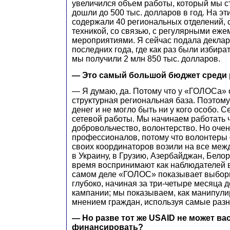
увеличился объем работы, который мы с
дошли до 500 тыс. долларов в год. На эт
содержали 40 региональных отделений, 
техникой, со связью, с регулярными еж
мероприятиями. Я сейчас подала деклар
последних года, где как раз были избир
мы получили 2 млн 850 тыс. долларов.
— Это самый большой бюджет среди 
— Я думаю, да. Потому что у «ГОЛОСа» 
структурная региональная база. Поэтому 
денег и не могло быть ни у кого особо. 
сетевой работы. Мы начинаем работать 
добровольчество, волонтерство. Но очен
профессионалов, потому что волонтеры 
своих координаторов возили на все ме
в Украину, в Грузию, Азербайджан, Бело
время воспринимают как наблюдателей 
самом деле «ГОЛОС» показывает выбор
глубоко, начиная за три-четыре месяца 
кампании; мы показываем, как манипули
мнением граждан, используя самые разн
— Но разве тот же USAID не может вас
финансировать?