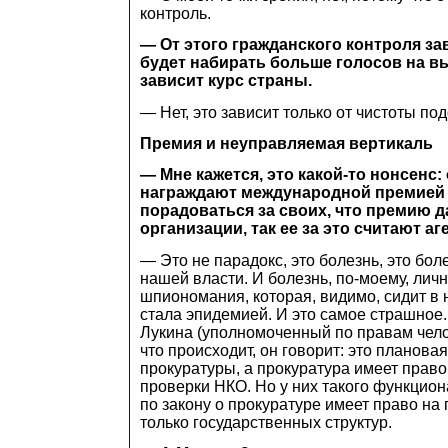
контроль.
— От этого гражданского контроля зав
будет набирать больше голосов на вы
зависит курс страны.
— Нет, это зависит только от чистоты подс
Премия и неуправляемая вертикаль
— Мне кажется, это какой-то нонсенс
награждают международной премией
порадоваться за своих, что премию 
организации, так ее за это считают аг
— Это не парадокс, это болезнь, это бо
нашей власти. И болезнь, по-моему, лич
шпиономания, которая, видимо, сидит в 
стала эпидемией. И это самое страшное.
Лукина (уполномоченный по правам челов
что происходит, он говорит: это планова
прокуратуры, а прокуратура имеет прав
проверки НКО. Но у них такого функцион
по закону о прокуратуре имеет право на
только государственных структур.