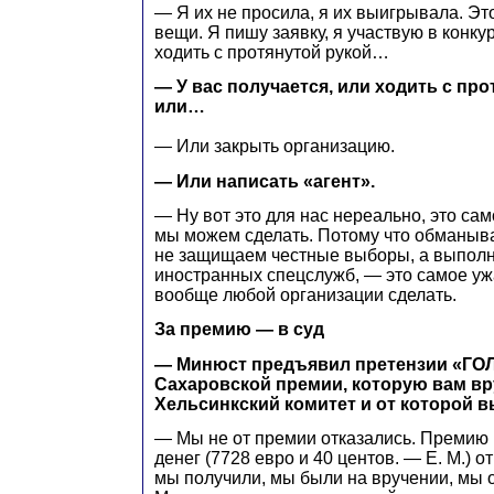
— Я их не просила, я их выигрывала. Э
вещи. Я пишу заявку, я участвую в конку
ходить с протянутой рукой…
— У вас получается, или ходить с про
или…
— Или закрыть организацию.
— Или написать «агент».
— Ну вот это для нас нереально, это сам
мы можем сделать. Потому что обманыва
не защищаем честные выборы, а выполн
иностранных спецслужб, — это самое уж
вообще любой организации сделать.
За премию — в суд
— Минюст предъявил претензии «ГО
Сахаровской премии, которую вам в
Хельсинкский комитет и от которой 
— Мы не от премии отказались. Премию 
денег (7728 евро и 40 центов. — Е. М.) о
мы получили, мы были на вручении, мы 