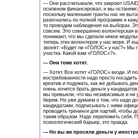
— Они рассчитывали, что закроют USAID
основном финансировал, и мы останемся
поскольку маленькие гранты нас не выта
разогнались по полной программе и кажд
то проводим наблюдения на выборах. Эт
совсем. Это совершенно волонтерская в
понимают, что мы сделали некое модуль
теперь этих волонтеров у нас море. И е
звонят: «Будет ли «ГОЛОС» у нас?» Мы г
участка. Какой вам «ГОЛОС»?».
— Они тоже хотят.
— Хотят. Все хотят «ГОЛОС» везде. И по
востребованности надо просто посадить
креатив и подумать, как же добывать ден
очень хочется брать деньги у кандидатов
мы привыкли, что мы независимые и ни у
берем. Но уже думаем о том, что надо д
кандидатами, подписывать с ними офиц
проводить тренинги для партий, чтобы д
таким образом. Надо переломить себя. П
психологический барьер, это правда.
— Но вы же просили деньги у иностр