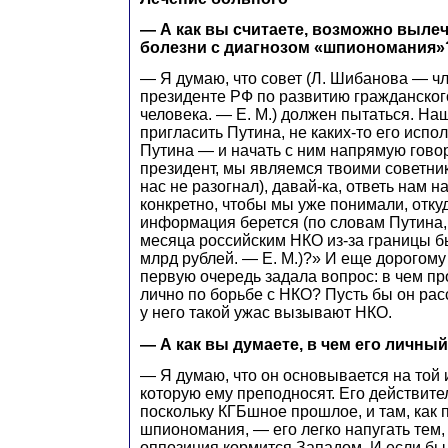
— А как вы считаете, возможно вылеч
болезни с диагнозом «шпиономания»
— Я думаю, что совет (Л. Шибанова — ч
президенте РФ по развитию гражданског
человека. — Е. М.) должен пытаться. На
пригласить Путина, не каких-то его испо
Путина — и начать с ним напрямую гово
президент, мы являемся твоими советник
нас не разогнал), давай-ка, ответь нам н
конкретно, чтобы мы уже понимали, откуд
информация берется (по словам Путина,
месяца российским НКО из-за границы б
млрд рублей. — Е. М.)?» И еще дорогому
первую очередь задала вопрос: в чем пр
лично по борьбе с НКО? Пусть бы он рас
у него такой ужас вызывают НКО.
— А как вы думаете, в чем его личны
— Я думаю, что он основывается на той
которую ему преподносят. Его действител
поскольку КГБшное прошлое, и там, как п
шпиономания, — его легко напугать тем, 
оппозиция кормится Западом. И если бы