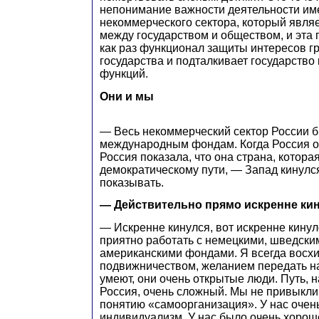
непонимание важности деятельности им
некоммерческого сектора, который явля
между государством и обществом, и эта
как раз функционал защиты интересов г
государства и подталкивает государство
функций.
Они и мы
— Весь некоммерческий сектор России б
международным фондам. Когда Россия от
Россия показала, что она страна, которая
демократическому пути, — Запад кинулся
показывать.
— Действительно прямо искренне ки
— Искренне кинулся, вот искренне кинул
приятно работать с немецкими, шведски
американскими фондами. Я всегда восх
подвижничеством, желанием передать на
умеют, они очень открытые люди. Путь, 
Россия, очень сложный. Мы не привыкли
понятию «самоорганизация». У нас очень
индивидуализм. У нас было очень хорош