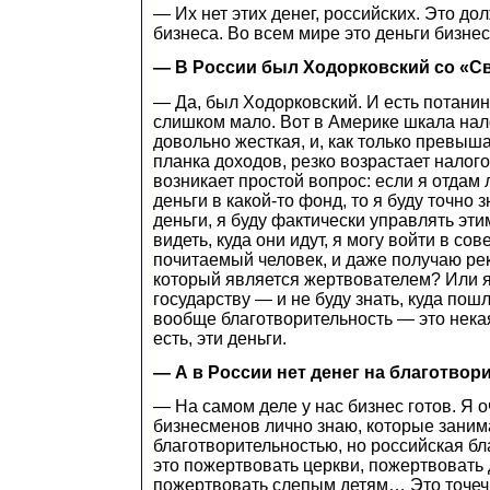
— Их нет этих денег, российских. Это до
бизнеса. Во всем мире это деньги бизнес
— В России был Ходорковский со «С
— Да, был Ходорковский. И есть потанин
слишком мало. Вот в Америке шкала нал
довольно жесткая, и, как только превыш
планка доходов, резко возрастает налог
возникает простой вопрос: если я отда
деньги в какой-то фонд, то я буду точно з
деньги, я буду фактически управлять эти
видеть, куда они идут, я могу войти в сов
почитаемый человек, и даже получаю рек
который является жертвователем? Или я
государству — и не буду знать, куда пош
вообще благотворительность — это нека
есть, эти деньги.
— А в России нет денег на благотвор
— На самом деле у нас бизнес готов. Я 
бизнесменов лично знаю, которые зани
благотворительностью, но российская б
это пожертвовать церкви, пожертвовать 
пожертвовать слепым детям… Это точеч