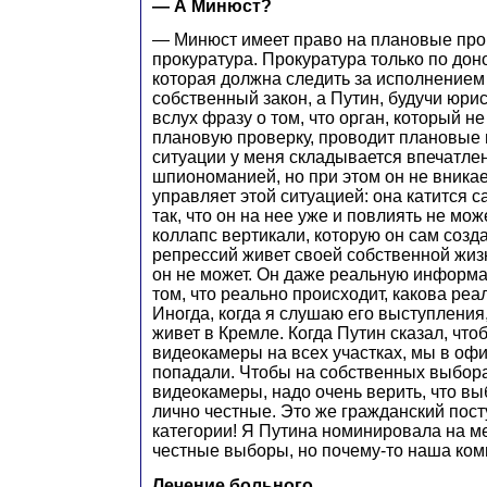
— А Минюст?
— Минюст имеет право на плановые пров
прокуратура. Прокуратура только по доно
которая должна следить за исполнением
собственный закон, а Путин, будучи юри
вслух фразу о том, что орган, который н
плановую проверку, проводит плановые 
ситуации у меня складывается впечатлен
шпиономанией, но при этом он не вникае
управляет этой ситуацией: она катится с
так, что он на нее уже и повлиять не мож
коллапс вертикали, которую он сам созд
репрессий живет своей собственной жизн
он не может. Он даже реальную информа
том, что реально происходит, какова реа
Иногда, когда я слушаю его выступления,
живет в Кремле. Когда Путин сказал, чт
видеокамеры на всех участках, мы в офи
попадали. Чтобы на собственных выбора
видеокамеры, надо очень верить, что вы
лично честные. Это же гражданский пос
категории! Я Путина номинировала на 
честные выборы, но почему-то наша коми
Лечение больного