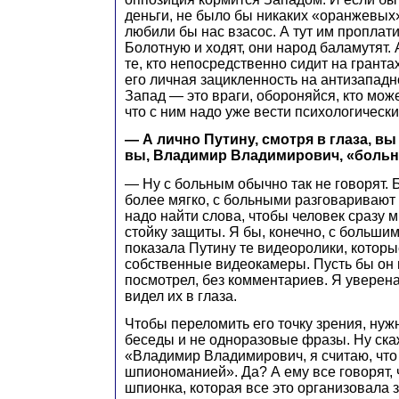
деньги, не было бы никаких «оранжевых
любили бы нас взасос. А тут им проплати
Болотную и ходят, они народ баламутят. 
те, кто непосредственно сидит на грантах
его личная зацикленность на антизападн
Запад — это враги, обороняйся, кто мож
что с ним надо уже вести психологическ
— А лично Путину, смотря в глаза, вы
вы, Владимир Владимирович, «боль
— Ну с больным обычно так не говорят.
более мягко, с больными разговаривают
надо найти слова, чтобы человек сразу м
стойку защиты. Я бы, конечно, с больши
показала Путину те видеоролики, которы
собственные видеокамеры. Пусть бы он 
посмотрел, без комментариев. Я уверена,
видел их в глаза.
Чтобы переломить его точку зрения, ну
беседы и не одноразовые фразы. Ну ска
«Владимир Владимирович, я считаю, что
шпиономанией». Да? А ему все говорят, ч
шпионка, которая все это организовала 