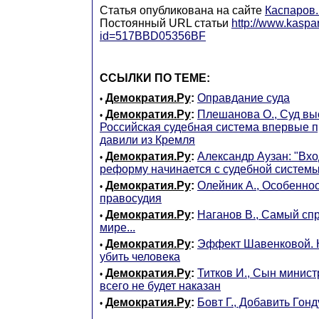
Статья опубликована на сайте
Каспаров
Постоянный URL статьи
http://www.kaspar
id=517BBD05356BF
ССЫЛКИ ПО ТЕМЕ:
Демократия.Ру
:
Оправдание суда
•
Демократия.Ру
:
Плешанова О., Суд вы
•
Российская судебная система впервые пр
давили из Кремля
Демократия.Ру
:
Александр Аузан: "Вхо
•
реформу начинается с судебной системы
Демократия.Ру
:
Олейник А., Особенно
•
правосудия
Демократия.Ру
:
Наганов В., Самый сп
•
мире...
Демократия.Ру
:
Эффект Шавенковой. К
•
убить человека
Демократия.Ру
:
Титков И., Сын минис
•
всего не будет наказан
Демократия.Ру
:
Бовт Г., Добавить Гонд
•