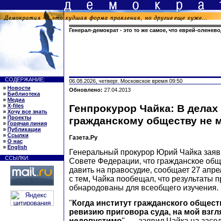
Генерал-демократ - это то же самое, что еврей-оленев
СОДЕРЖАНИЕ:
06.08.2026, четверг. Московское время 09:50
»
Новости
Обновлено:
27.04.2013
»
Библиотека
»
Медиа
»
X-files
Генпрокурор Чайка: В делах
»
Хочу все знать
»
Проекты
гражданскому обществу не 
»
Горячая линия
»
Публикации
»
Ссылки
Газета.Ру
»
О нас
»
English
Генеральный прокурор Юрий Чайка заяви
ССЫЛКИ:
Совете Федерации, что гражданское общ
давить на правосудие, сообщает 27 апр
с тем, Чайка пообещал, что результаты 
обнародованы для всеобщего изучения.
"
Когда институт гражданского общес
ревизию приговора суда, на мой взгля
недопустимо
", — заявил Чайка на засе