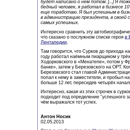
будет написано о нем потом. [...] Я то
бедный человек, я работал в бизнесе 10 
еще поработаю. Я был успешным в бизн
в администрацию президента, в своей с
самых успешных
.
Интересно сравнить эту автобиографиче
что сказано о послужном списке героя
в 
Лентапедии
.
Там говорится, что Сурков до прихода на
году работал наёмным пиарщиком у трёх
Ходорковского в «Менатепе», потом у Ф
банке», затем у Березовского на ОРТ. Ко
Березовского стал главой Администраци
попал к нему в заместители, и пробыл н
больше 12 лет, пересидев четырёх начал
Интересно, какая из этих строчек в сурк
подходит под определение "успешного за
чём выражался тот успех.
Антон Носик
02.05.2013