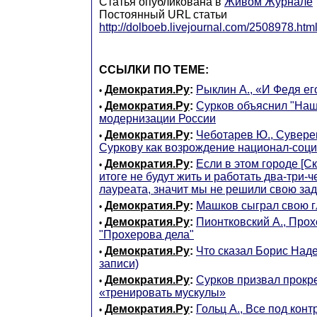
Статья опубликована в
Живом Журнале
Постоянный URL статьи
http://dolboeb.livejournal.com/2508978.htm
ССЫЛКИ ПО ТЕМЕ:
Демократия.Ру
:
Рыклин А., «И Федя его
•
Демократия.Ру
:
Сурков объяснил "Наш
•
модернизации России
Демократия.Ру
:
Чеботарев Ю., Сувере
•
Суркову как возрождение национал-соц
Демократия.Ру
:
Если в этом городе [С
•
итоге не будут жить и работать два-три-
лауреата, значит мы не решили свою за
Демократия.Ру
:
Машков сыграл свою г
•
Демократия.Ру
:
Пионтковский А., Прох
•
"Прохерова дела"
Демократия.Ру
:
Что сказал Борис Над
•
записи)
Демократия.Ру
:
Сурков призвал прок
•
«тренировать мускулы»
Демократия.Ру
:
Гольц А., Все под кон
•