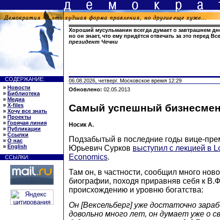
Хороший мусульманин всегда думает о завтрашнем дне
но он знает, что ему придётся отвечать за это перед 
президент Чечни
СОДЕРЖАНИЕ:
06.08.2026, четверг. Московское время 12:29
»
Новости
Обновлено:
02.05.2013
»
Библиотека
»
Медиа
»
X-files
Самый успешный бизнесме
»
Хочу все знать
»
Проекты
»
Горячая линия
Носик А.
»
Публикации
»
Ссылки
Подзабытый в последние годы вице-пре
»
О нас
»
English
Юрьевич Сурков
выступил с лекцией в L
Economics
.
ССЫЛКИ:
Там он, в частности, сообщил много ново
биографии, походя приравняв себя к В.Ф
происхождению и уровню богатства:
Он [Вексельберг] уже достаточно зараб
довольно много лет, он думает уже о с