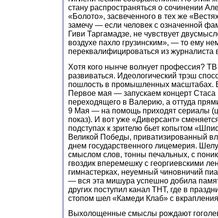
стану распространяться о сочинении Ал
«Болото», засвеченного в тех же «Вестях
замечу — если человек с означенной фа
Гиви Таргамадзе, не чувствует двусмыс
воздухе пахло грузинским», — то ему не
переквалифицироваться из журналиста в
Хотя кого нынче волнует профессия? ТВ
развиваться. Идеологический трэш спос
пошлость в промышленных масштабах. 
Первое мая — запускаем концерт Стаса
переходящего в Валерию, а оттуда прям
9 Мая — на помощь приходят сериалы (ц
показ). И вот уже «Диверсант» сменяет
подступах к зрителю бьет копытом «Шпи
Великой Победы, приватизированный вла
днем государственного лицемерия. Шел
смыслом слов, тонны печальных, с пон
гвоздик вперемешку с георгиевскими лен
гимнастерках, неуемный чиновничий пиа
— вся эта мишура успешно добила памят
других поступил канал ТНТ, где в праздн
стопом шел «Камеди Клаб» с вкраплени
Выхолощенные смыслы рождают гоголевс