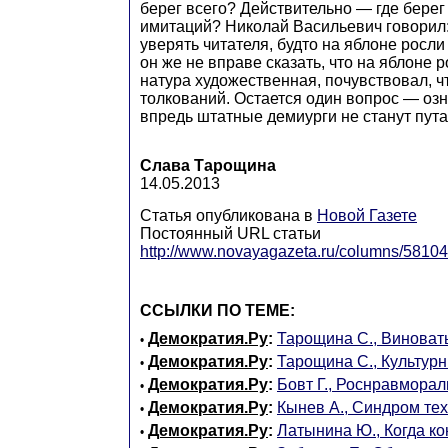
берег всего? Действительно — где берег 
имитаций? Николай Васильевич говорил:
уверять читателя, будто на яблоне росли
он же не вправе сказать, что на яблоне 
натура художественная, почувствовал, 
толкований. Остается один вопрос — озна
впредь штатные демиурги не станут пута
Слава Тарощина
14.05.2013
Статья опубликована в
Новой Газете
Постоянный URL статьи
http://www.novayagazeta.ru/columns/58104
ССЫЛКИ ПО ТЕМЕ:
Демократия.Ру
:
Тарощина С., Виноват
•
Демократия.Ру
:
Тарощина С., Культур
•
Демократия.Ру
:
Бовт Г., Роснравморал
•
Демократия.Ру
:
Кынев А., Синдром те
•
Демократия.Ру
:
Латынина Ю., Когда к
•