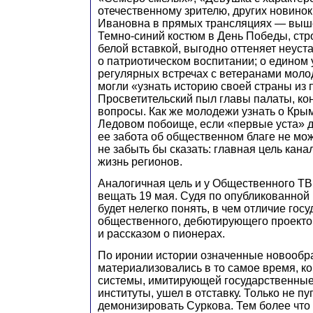
отечественному зрителю, других новинок
Ивановна в прямых трансляциях — выше
Темно-синий костюм в День Победы, стро
белой вставкой, выгодно оттеняет неуст
о патриотическом воспитании; о едином 
регулярных встречах с ветеранами моло
могли «узнать историю своей страны из 
Просветительский пыл главы палаты, ко
вопросы. Как же молодежи узнать о Кры
Ледовом побоище, если «первые уста» 
ее забота об общественном благе не мож
не забыть бы сказать: главная цель кан
жизнь регионов.
Аналогичная цель и у Общественного ТВ
вещать 19 мая. Судя по опубликованной
будет нелегко понять, в чем отличие гос
общественного, дебютирующего проект
и рассказом о пионерах.
По иронии истории означенные новообр
материализовались в то самое время, ко
системы, имитирующей государственны
институты, ушел в отставку. Только не пу
демонизировать Суркова. Тем более что 