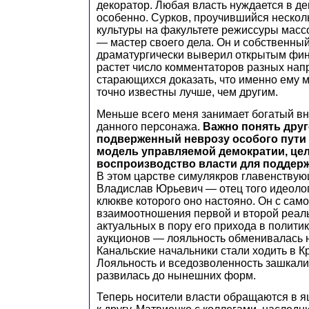
декоратор. Любая власть нуждается в д
особенно. Сурков, проучившийся несколь
культуры на факультете режиссуры масс
— мастер своего дела. Он и собственный
драматургически выверил открытым фи
растет число комментаторов разных нап
старающихся доказать, что именно ему 
точно известны лучше, чем другим.
Меньше всего меня занимает богатый в
данного персонажа.
Важно понять друг
подверженный неврозу особого пути 
модель управляемой демократии, це
воспроизводство власти для поддер
В этом царстве симулякров главенствую
Владислав Юрьевич — отец того идеолог
клюкве которого оно настояно. Он с сам
взаимоотношения первой и второй реаль
актуальных в пору его прихода в полити
аукционов — лояльность обменивалась н
Канальские начальники стали ходить в Кр
Лояльность и вседозволенность зашкали
развилась до нынешних форм.
Теперь носители власти обращаются в я