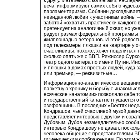
к другу. Матвиенко с коллегами, наслед
веча, информируют самих себя о чудеса
парламентаризма. Собянин докладывает
невиданной любви к участникам войны 
заботой «охватить практически каждого
претендует на аналогичный охват, но уж
радует размах федеральной программы 
жилплощадью ветеранов. И этой радост
под телекамеры плюшки на квартире у о
счастливицы, похоже, хочет поделиться н
сколько опять же с ВВП. Режиссер Сурко
театр одного актера по имени Путин. Ино
и плюшки в домах простых людей, куда 
или премьер, — реквизитные…
Информационно-аналитическое вещание
паркетную хронику и борьбу с инакомыс
всяческие «анатомии» позволяло себе то
и государственный канал не гнушается 
азефовщины. В последних «Вестях неде
Кондрашов, чьей счастливой музой давн
представляет интервью с другом и сор
Дубовым. Дубов незамедлительно сообща
интервью Кондрашову не давал, посколь
человека общение с представителями В
гигиеническим соображениям. По этим ж