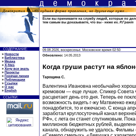
Если вы принимаете на службу людей, которые по дел
тем самым вы доказываете, что вы - ниже их.
Р.Грант
СОДЕРЖАНИЕ:
09.08.2026, воскресенье. Московское время 02:50
»
Новости
Обновлено:
14.05.2013
»
Библиотека
»
Медиа
»
X-files
Когда груши растут на яблон
»
Хочу все знать
»
Проекты
»
Горячая линия
Тарощина С.
»
Публикации
»
Ссылки
Валентина Ивановна необычайно хороша
»
О нас
»
English
кремовом — еще лучше. Спикер Совета
расцветает день ото дня. Теперь ее пок
ССЫЛКИ:
возможность видеть г-жу Матвиенко ежед
понадобится, то и ежечасно. С конца апр
заработал круглосуточный канал верхне
РФ», с лета он станет спутниковым. Пока
миллионов бюджетных рублей, выделенн
канала, обнаружить не удалось. Фильмы 
«Семеро смелых», «Девушка с характер