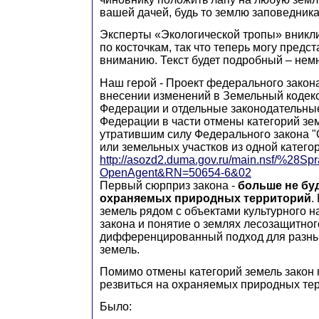
вашей дачей, будь то землю заповедника
Эксперты «Экологической тропы» вникли
по косточкам, так что теперь могу предс
вниманию. Текст будет подробный – немн
Наш герой - Проект федерального закон
внесении изменений в Земельный кодек
Федерации и отдельные законодательны
Федерации в части отмены категорий зе
утратившим силу Федерального закона "
или земельных участков из одной категор
http://asozd2.duma.gov.ru/main.nsf/%28
OpenAgent&RN=50654-6&02
Первый сюрприз закона -
больше не бу
охраняемых природных территорий
.
земель рядом с объектами культурного н
закона и понятие о землях лесозащитног
дифференцированный подход для разны
земель.
Помимо отмены категорий земель закон 
резвиться на охраняемых природных тер
Было: