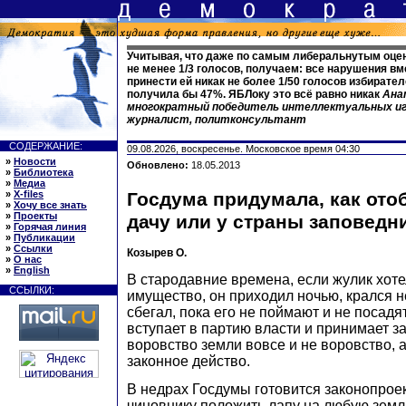
Учитывая, что даже по самым либеральнутым оце
не менее 1/3 голосов, получаем: все нарушения в
принести ей никак не более 1/50 голосов избирател
получила бы 47%. ЯБЛоку это всё равно никак
Ана
многократный победитель интеллектуальных иг
журналист, политконсультант
СОДЕРЖАНИЕ:
09.08.2026, воскресенье. Московское время 04:30
»
Новости
Обновлено:
18.05.2013
»
Библиотека
»
Медиа
»
X-files
Госдума придумала, как отоб
»
Хочу все знать
»
Проекты
дачу или у страны заповедн
»
Горячая линия
»
Публикации
»
Ссылки
Козырев О.
»
О нас
»
English
В стародавние времена, если жулик хоте
ССЫЛКИ:
имущество, он приходил ночью, крался 
сбегал, пока его не поймают и не посадя
вступает в партию власти и принимает за
воровство земли вовсе и не воровство, 
законное действо.
В недрах Госдумы готовится законопроек
чиновнику положить лапу на любую земл