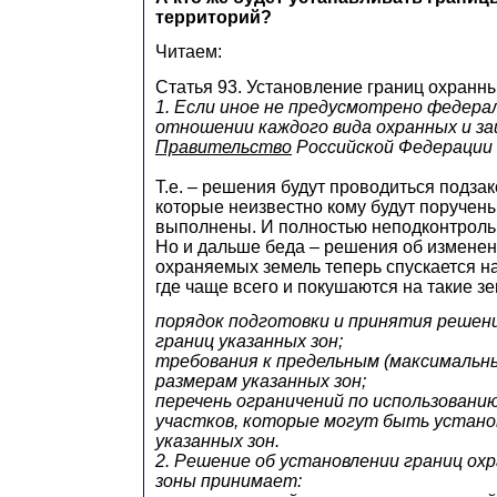
территорий?
Читаем:
Статья 93. Установление границ охранн
1. Если иное не предусмотрено федера
отношении каждого вида охранных и з
Правительство
Российской Федерации
Т.е. – решения будут проводиться подза
которые неизвестно кому будут поручены,
выполнены. И полностью неподконтроль
Но и дальше беда – решения об измене
охраняемых земель теперь спускается н
где чаще всего и покушаются на такие зе
порядок подготовки и принятия решен
границ указанных зон;
требования к предельным (максимальн
размерам указанных зон;
перечень ограничений по использовани
участков, которые могут быть устано
указанных зон.
2. Решение об установлении границ ох
зоны принимает: