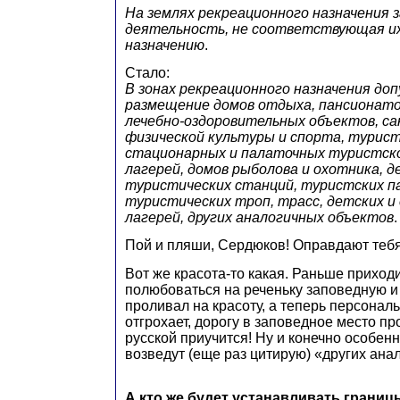
На землях рекреационного назначения
деятельность, не соответствующая их
назначению
.
Стало:
В зонах рекреационного назначения до
размещение домов отдыха, пансионатов
лечебно-оздоровительных объектов, са
физической культуры и спорта, турист
стационарных и палаточных туристск
лагерей, домов рыболова и охотника, д
туристических станций, туристских па
туристических троп, трасс, детских и
лагерей, других аналогичных объектов
.
Пой и пляши, Сердюков! Оправдают тебя
Вот же красота-то какая. Раньше приход
полюбоваться на реченьку заповедную и
проливал на красоту, а теперь персонал
отгрохает, дорогу в заповедное место про
русской приучится! Ну и конечно особен
возведут (еще раз цитирую) «других ана
А кто же будет устанавливать грани