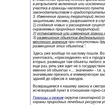
в результате включения или исключени
участка в границы населенного пункта
законодательством о градостроитель
3. Изменение границ территорий лесно
защитными лесами, разрешается в слу
1) создания новых и расширения сущес
охраняемых природных территорий;
2)
установления или изменения границ 
3)
размещения объектов федерального,
местного значения
при отсутствии дру
размещения этих объектов."
.
Здесь уже вообще по наглому пошли. Во-
уничтожать, «присоединяя» его к городск
вторых, размещая там объекты любого з
еще раз, речь уже идет не о государстве
именно об объектах «… значения» - т.е. з
значимыми признать и коммерческую зас
зданий до офисов и заводов.
Возвращаемся к нашему закону и смотр
исчезнувший пункт в отношении горно-с
Границы и режим
округов санитарной (
охраны природных лечебных ресурсов 