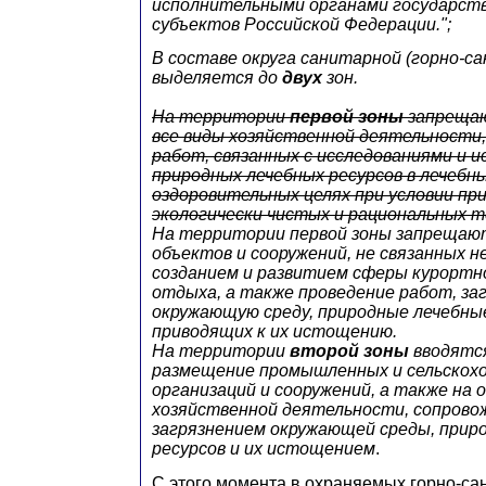
исполнительными органами государст
субъектов Российской Федерации.";
В составе округа санитарной (горно-с
выделяется до
двух
зон.
На территории
первой зоны
запрещаю
все виды хозяйственной деятельности,
работ, связанных с исследованиями и 
природных лечебных ресурсов в лечебны
оздоровительных целях при условии пр
экологически чистых и рациональных т
На территории первой зоны запрещаю
объектов и сооружений, не связанных н
созданием и развитием сферы курортно
отдыха, а также проведение работ, з
окружающую среду, природные лечебны
приводящих к их истощению.
На территории
второй зоны
вводятся
размещение промышленных и сельскох
организаций и сооружений, а также на
хозяйственной деятельности, сопров
загрязнением окружающей среды, прир
ресурсов и их истощением
.
С этого момента в охраняемых горно-са