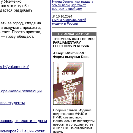
 у Якеменко
Нужна бесплатная раздача
земли всем, кто хочет
ак что и тут без
построить свой дом
удастся раздобыть
10.10.2024
Смена экономической
ать за город, глядя на
модели в России
ь и выдумать прожекты,
 свет. Просто приятно,
ПУБЛИКАЦИИ ИРИС
и — грозу обещают.
THE MEDIA AND THE 1999
PARLIAMENTARY
ELECTIONS IN RUSSIA
Автор:
МФИС-ИРИС
Форма выпуска:
Книга
3/05/16/yakemenko/
в оранжевой революции
типа студенты
Сборник статей. Издание
подготовлено МФИС и
й
ИРИС совместно с
беспорядок власти: с днем
Национальным институтом
прессы, в сотрудничестве
с ЦИК РФ. На английском
 конкурса? «Наши» хотят
языке.