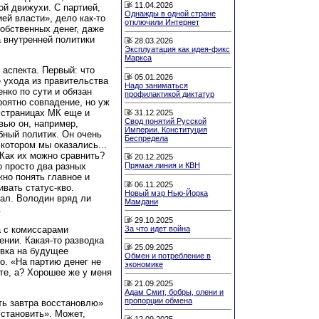
11.04.2026
ой движухи. С партией,
Однажды в одной стране
ей власти», дело как-то
отключили Интернет
обственных денег, даже
а внутренней политики
28.03.2026
.
Эксплуатация как идея-фикс
Маркса
аспекта. Первый: что
05.01.2026
 ухода из правительства
Надо заниматься
нко по сути и обязан
профилактикой диктатур
роятно совпадение, но уж
 страницах МК еще и
31.12.2025
Свод понятий Русской
вью он, например,
Империи. Конституция
бный политик. Он очень
Беспредела
котором мы оказались...
Как их можно сравнить?
20.12.2025
Прямая линия и КВН
о просто два разных
жно понять главное и
06.11.2025
вать статус-кво.
Новый мэр Нью-Йорка
лал. Володин вряд ли
Мамдани
.
29.10.2025
а с комиссарами
За что идет война
нии. Какая-то разводка
25.09.2025
явка на будущее
Обмен и потребление в
о. «На партию денег не
экономике
те, а? Хорошее же у меня
21.09.2025
Адам Смит, бобры, олени и
пропорции обмена
ть завтра восстановлю»
сстановить». Может,
12.09.2025