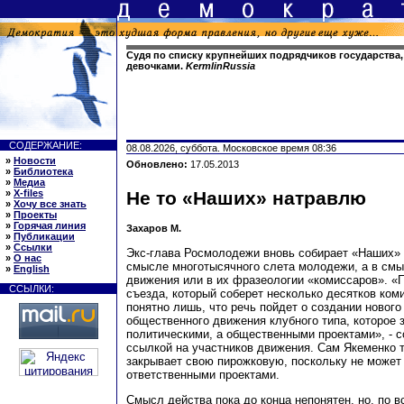
Судя по списку крупнейших подрядчиков государства, 
девочками.
KermlinRussia
СОДЕРЖАНИЕ:
08.08.2026, суббота. Московское время 08:36
»
Новости
Обновлено:
17.05.2013
»
Библиотека
»
Медиа
»
X-files
Не то «Наших» натравлю
»
Хочу все знать
»
Проекты
»
Горячая линия
Захаров М.
»
Публикации
»
Ссылки
Экс-глава Росмолодежи вновь собирает «Наших» 
»
О нас
смысле многотысячного слета молодежи, а в см
»
English
движения или в их фразеологии «комиссаров». «
ССЫЛКИ:
съезда, который соберет несколько десятков ком
понятно лишь, что речь пойдет о создании новог
общественного движения клубного типа, которое 
политическими, а общественными проектами», - с
ссылкой на участников движения. Сам Якеменко т
закрывает свою пирожковую, поскольку не может
ответственными проектами.
Смысл действа пока до конца непонятен, но, по 