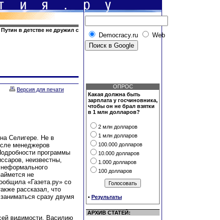
Путин в детстве не дружил с
Democracy.ru
Web
ОПРОС
Версия для печати
Какая должна быть
зарплата у госчиновника,
чтобы он не брал взятки
в 1 млн долларов?
2 млн долларов
1 млн долларов
на Селигере. Не в
ысле менеджеров
100.000 долларов
Подробности программы
10.000 долларов
иссаров, неизвестны,
1.000 долларов
о неформального
100 долларов
займется не
ообщила «Газета.ру» со
акже рассказал, что
 заниматься сразу двумя
•
Результаты
АРХИВ СТАТЕЙ:
всей видимости, Василию