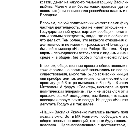
кстати, денег на какую-то гуманитарщину Васили
выбить. Мало что ли бестолковых проектов (да т
вспомнить) финансировала российская власть и п
Володине.
Впрочем, любой политический контекст сами фиг
частная деятельность, она не имеет отношение к
Государственной думе, партиям вообще к полити
сами вольны определять, когда, где они собираю
что делают. Тем более, это никакого отношения к
деятельности не имеет», - рассказал «Полит.ру» 
бывший комиссар «Наших» Роберт Шлегель. В при
впрямь периодически встречался с видными «на
среде и, в общем, без особых политических плано
Впрочем, общественные проекты общественным п
тоже формально политикой занимались не все вр
существования, много там было всяческих инициа
они приобретали так или иначе политический отте
проституцией быстро вылилась в борьбу с бывш
Митволем. А форум «Селигер», несмотря на дек
политический плюрализм, так и не избавился от 
прокремлевской молодежи», тем более, что важн
посещали форум почти всегда. Из рядов «Наших»
депутата Госдумы и так далее.
«Наши» Василия Якеменко пытались выгнать поли
лезла в окно. Вот и МК Якеменко пообещал, что 
общественных организаций, которые будут заним
человека... Целенаправленного, с достоинством, 