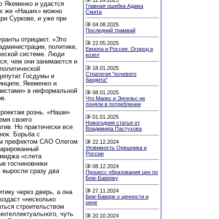
ю Якеменко и удастся
Главная ошибка Адама
ех же «Наших» можно
Смита
ри Суркове, и уже при
04.08.2025
Последний трамвай
уранты отрицают. «Это
22.05.2025
 администрации, политике,
Европа и Россия. Огород и
ческой системе. Люди
козел
тся, чем они занимаются и
18.01.2025
 политической
Стратегия "кочевого
депутат Госдумы и
бандита"
нципе, Якеменко и
шистами» в неформальной
08.01.2025
в.
Что Маркс и Энгельс не
поняли в потреблении
роектам рознь. «Наши»
01.01.2025
емя своего
Новогодняя статья от
тив. Но практически все
Владимира Пастухова
нок. Борьба с
им префектом САО Олегом
22.12.2024
Уязвимость Орешника и
ларированный
России
имиджа «слета
ые госчиновники
08.12.2024
 выросли сразу два
Процесс образования цен по
Бем-Баверку
27.11.2024
тику через дверь, а она
Бем-Баверк о ценности и
создаст «несколько
цене
аться строительством
интеллектуального, чуть
20.10.2024