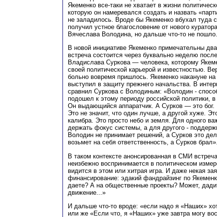
Якеменко все-таки не хватает в жизни политическ
которую он намеревался создать и назвать «парти
не заладилось. Вроде бы Якеменко вбухал туда с
получил устное благословение от нового куратор
Вячеслава Володина, но дальше что-то не пошло
В новой инициативе Якеменко примечательны два 
встреча состоится через буквально неделю после
Владислава Суркова — человека, которому Якеме
своей политической карьерой и известностью. Ве
больно вовремя пришлось. Якеменко накануне на
выступил в защиту прежнего начальства. В интер
сравнил Суркова с Володиным: «Володин - спосо
подошел к этому периоду российской политики, в 
Он выдающийся аппаратчик. А Сурков — это бог. 
Это не значит, что один лучше, а другой хуже. Эт
калибра. Это просто небо и земля. Для одного ва
держать фокус системы, а для другого - поддержи
Володин не принимает решений, а Сурков это де
возьмет на себя ответственность, а Сурков брал»
В таком контексте анонсированная в СМИ встреч
неизбежно воспринимается в политическом измере
видится в этом или хитрая игра. И даже некая за
финансирование: эдакий фандрайзинг по Якеменк
даете? А на общественные проекты? Может, дади
движение...»
И дальше что-то вроде: «если надо я «Наших» хо
или же «Если что, я «Наших» уже завтра могу во