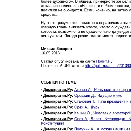
более духовного». В общем, примерно те же цели
декларировались и в «Наших», и в Росмолодежи, т
политики не обойдется. Если, конечно, на затею 
средства.
Ну а так, разумеется, приятно с соратниками выех
озерную гладь выпивать что-то, что-то обсуждат
которым, возможно, и не суждено никогда увидеть
чего уж там. Погода разве только может подвест
Михаил Захаров
16.05.2013
Статья опубликована на сайте
Полит.Ру
Постоянный URL статьи
http://polit.ru/article/201
ССЫЛКИ ПО ТЕМЕ:
Демократия.Ру
:
Акопян А., Роль скотчтерьера 
•
Демократия.Ру
:
Орешкин Д., Идущие мимо
•
Демократия.Ру
:
Становая Т., Типа президент и 
•
Демократия.Ру
:
Орех А., Дурь
•
Демократия.Ру
:
Кашин О., Человек с арматуро
•
Демократия.Ру
:
Орех А., Власть беспорядка - 
•
Конституции!
Демократия.Ру
:
Полухин А., А можно бабки без
•