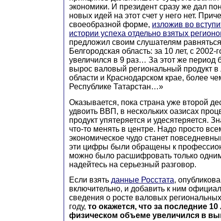
экономики. И президент сразу же дал пон
новых идей на этот счет у него нет. Прич
своеобразной форме,
изложив во вступ
истории успеха отдельно взятых регионо
предложил своим слушателям равняться:
Белгородская область: за 10 лет, с 2002-
увеличился в 9 раз… За этот же период б
вырос валовый региональный продукт в
области и Краснодарском крае, более чем
Республике Татарстан…»
Оказывается, пока страна уже второй де
удвоить ВВП, в нескольких оазисах про
продукт упятеряется и удесятеряется. Зн
что-то менять в центре. Надо просто всем
экономическое чудо станет повседневны
эти цифры были обращены к профессион
можно было расшифровать только одним
надейтесь на серьезный разговор.
Если взять
данные Росстата
, опубликов
включительно, и добавить к ним офици
сведения о росте валовых региональных
году,
то окажется, что за последние 10
физическом объеме увеличился в в