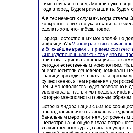
симпатичная, но ведь Минфин уже сверс
года вперед. Будем размышлять, будем с
А в тех немногих случаях, когда ответы 
конкретны, они ясно указывали на неже
сделать хоть что-нибудь новое.
Тарифы естественных монополий не до
инфляцию? «
Мы как раз этим сейчас пр
в ближайшее время… примем соответст
Оно будет очень близко к тому, что вы пр
привязка тарифов к инфляции — это име
сегодня естественным монополиям. На 
энергоносители дешевеют, номинальные 
границу приходится снижать, и притом д
существенно, а тем временем для росси
цены монополистов будет позволено и 
увеличивать, пусть и «в пределах инфля
которую монополисты главным образом и
Встреча лидера нации с бизнес-сообщес
преподносившаяся накануне как судьбон
банальным мероприятием, устроенным р
Несмотря на бьющую в глаза потребност
хозяйственного курса, глава государства