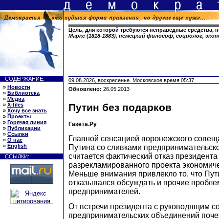
Цель, для которой требуются неправедные средства, н
Маркс (1818-1883), немецкий философ, социолог, эко
СОДЕРЖАНИЕ:
09.08.2026, воскресенье. Московское время 05:37
»
Новости
Обновлено:
26.05.2013
»
Библиотека
»
Медиа
»
X-files
Путин без подарков
»
Хочу все знать
»
Проекты
»
Горячая линия
Газета.Ру
»
Публикации
»
Ссылки
Главной сенсацией воронежского сове
»
О нас
»
English
Путина со сливками предпринимательск
считается фактический отказ президента
ССЫЛКИ:
разрекламированного проекта экономиче
Меньше внимания привлекло то, что Пути
отказывался обсуждать и прочие пробл
предпринимателей.
От встречи президента с руководящим с
предпринимательских объединений почем