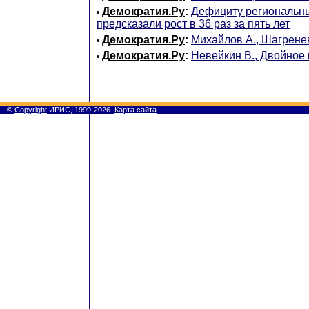
Демократия.Ру
:
Дефициту региональн
•
предсказали рост в 36 раз за пять лет
Демократия.Ру
:
Михайлов А., Шагрене
•
Демократия.Ру
:
Невейкин В., Двойное
•
©
Copyright
ИРИС, 1999-2026
Карта сайта