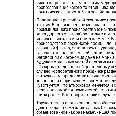
лидер нации воспользуется этим меропр
провозглашения какого-то отвинчивания 
политической, так хотя бы в хозяйственн
Положение в российской экономике прос
к этому. В первые четыре месяца этого г
промышленного производства (с исключ
календарного фактора) рос только в март
месяцы снижался или стоял на месте. В 
производство в российской промышленно
сезонный фактор,
оставалось на уровне 
за некстати подешевевшей нефти снижа
Заговорили об экономии даже на ЧМ-201
будущее отдельных частей программы п
«Газпром» подвергся общественному осу
случаю корпоративного праздника разд
сотрудникам, предположительно, миллиа
корпорация в привычном своем тоне оде
чувствуется, что атмосфера меняется и 
если и не самой экономической политики,
стиля растет. Как говорят в таких случаях
Торжественно анонсированное собеседо
девятью десятками влиятельных бизнес
организованное как раз накануне Дня п