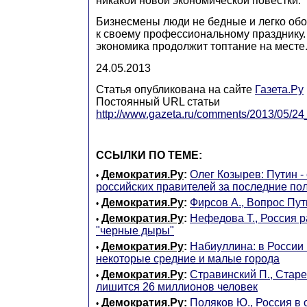
никакой новой экономической повестки.
Бизнесмены люди не бедные и легко обо
к своему профессиональному празднику.
экономика продолжит топтание на месте
24.05.2013
Статья опубликована на сайте
Газета.Ру
Постоянный URL статьи
http://www.gazeta.ru/comments/2013/05/2
ССЫЛКИ ПО ТЕМЕ:
Демократия.Ру
:
Олег Козырев: Путин -
•
российских правителей за последние по
Демократия.Ру
:
Фирсов А., Вопрос Пут
•
Демократия.Ру
:
Нефедова Т., Россия р
•
"черные дыры"
Демократия.Ру
:
Набиуллина: в России
•
некоторые средние и малые города
Демократия.Ру
:
Стравинский П., Стар
•
лишится 26 миллионов человек
Демократия.Ру
:
Поляков Ю., Россия в 
•