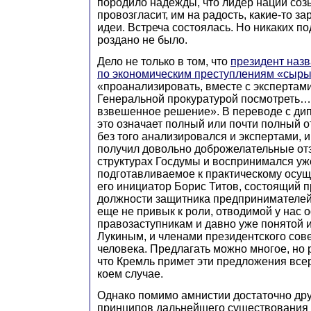
породило надежды, что лидер нации созы
провозгласит, им на радость, какие-то 
идеи. Встреча состоялась. Но никаких по
роздано не было.
Дело не только в том, что
президент назв
по экономическим преступлениям «сыр
«проанализировать, вместе с экспертами
Генеральной прокуратурой посмотреть…
взвешенное решение». В переводе с ди
это означает полный или почти полный от
без того анализировался и экспертами, 
получил довольно доброжелательные о
структурах Госдумы и воспринимался уже
подготавливаемое к практическому осу
его инициатор Борис Титов, состоящий п
должности защитника предпринимателей
еще не привык к роли, отводимой у нас
правозаступникам и давно уже понятой 
Лукиным, и членами президентского сов
человека. Предлагать можно многое, но 
что Кремль примет эти предложения всер
коем случае.
Однако помимо амнистии достаточно дру
принципов дальнейшего существования 