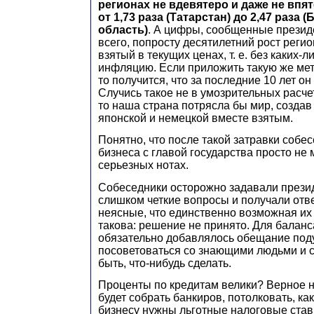
регионах не вдевятеро и даже не впят
от 1,73 раза (Татарстан) до 2,47 раза 
область)
. А цифры, сообщенные президе
всего, попросту десятилетний рост реги
взятый в текущих ценах, т. е. без каких-
инфляцию. Если приложить такую же мет
то получится, что за последние 10 лет он
Случись такое не в умозрительных расчет
то наша страна потрясла бы мир, создав
японской и немецкой вместе взятым.
Понятно, что после такой затравки соб
бизнеса с главой государства просто не 
серьезных нотах.
Собеседники осторожно задавали презид
слишком четкие вопросы и получали отв
неясные, что единственно возможная и
такова: решение не принято. Для баланс
обязательно добавлялось обещание под
посоветоваться со знающими людьми и 
быть, что-нибудь сделать.
Проценты по кредитам велики? Верное 
будет собрать банкиров, потолковать, ка
бизнесу нужны льготные налоговые ста