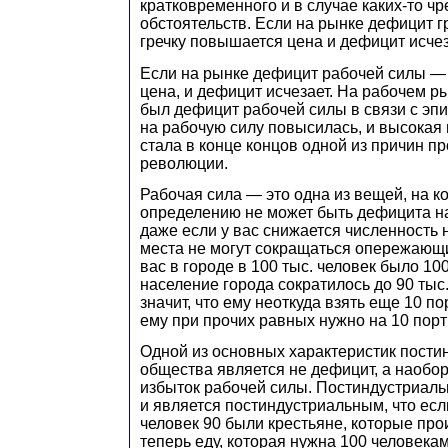
кратковременного и в случае каких-то ч
обстоятельств. Если на рынке дефицит гр
гречку повышается цена и дефицит исчез
Если на рынке дефицит рабочей силы —
цена, и дефицит исчезает. На рабочем р
был дефицит рабочей силы в связи с эп
на рабочую силу повысилась, и высокая
стала в конце концов одной из причин 
революции.
Рабочая сила — это одна из вещей, на к
определению не может быть дефицита на
даже если у вас снижается численность 
места не могут сокращаться опережающ
вас в городе в 100 тыс. человек было 10
население города сократилось до 90 тыс.
значит, что ему неоткуда взять еще 10 по
ему при прочих равных нужно на 10 пор
Одной из основных характеристик пости
общества является не дефицит, а наобо
избыток рабочей силы. Постиндустриал
и является постиндустриальным, что есл
человек 90 были крестьяне, которые прои
теперь еду, которая нужна 100 человекам