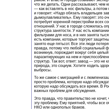
что же делать. Одни рассказывают, чем к
— как вставлять в нос фильтры, а потом
и говорит: «Надо обязать владельцев за
дымоулавливатель». Ему говорят: это оч
потребует коренной перестройки всех с
отношений. У нас в городе сложилась о
структура занятости. У нас есть компани
фильтрами для носа, и в них занята тыся
есть компании, которые торгуют защитны
занято еще пятьсот. Все эти люди потеря
правда, потому что любой социальный ф
возникнув, порождает вокруг себя целый
паразитирующих на нем и приспособлен
структур. Так вот, ответ: завод — это не 
природа, это социум. Хотите ходить здо
выбросы.
То же самое с миграцией и с люмпенизац
просто проблема, которую надо обсуждат
которую надо обсуждать все время. В Ро
важных проблем для обсуждения.
Это правда, что правительство не хочет
эту проблему. Ему приятней, чтобы все 
НКО или однополых браков.