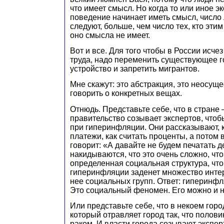
что имеет смысл. Но когда то или иное 
поведение начинает иметь смысл, число
следуют, больше, чем число тех, кто этим
оно смысла не имеет.
Вот и все. Для того чтобы в России исче
труда, надо переменить существующее 
устройство и запретить мигрантов.
Мне скажут: это абстракция, это неосущ
говорить о конкретных вещах.
Отнюдь. Представьте себе, что в стране
правительство созывает экспертов, чтобы
при гиперинфляции. Они рассказывают, 
платежи, как считать проценты, а потом 
говорит: «А давайте не будем печатать де
накидываются, что это очень сложно, чт
определенная социальная структура, чт
гиперинфляции заденет множество инте
нее социальных групп. Ответ: гиперинфл
Это социальный феномен. Его можно и н
Или представьте себе, что в некоем горо
который отравляет город так, что полов
раком. И власти города созывают экспер