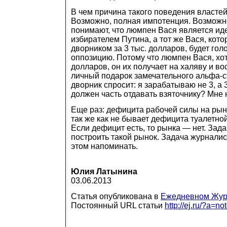
В чем причина такого поведения властей,
Возможно, полная импотенция. Возможн
понимают, что люмпен Вася является и
избирателем Путина, а тот же Вася, кот
дворником за 3 тыс. долларов, будет гол
оппозицию. Потому что люмпен Вася, хот
долларов, он их получает на халяву и во
личный подарок замечательного альфа-ст
дворник спросит: я зарабатываю не 3, а 
должен часть отдавать взяточнику? Мне 
Еще раз: дефицита рабочей силы на рынк
так же как не бывает дефицита туалетно
Если дефицит есть, то рынка — нет. Зад
построить такой рынок. Задача журнали
этом напоминать.
Юлия Латынина
03.06.2013
Статья опубликована в
Ежедневном Жур
Постоянный URL статьи
http://ej.ru/?a=