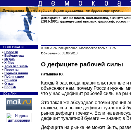
Демократия - это не власть большинства, а защита ме
(1913-1960), французский прозаик, философ, эссеист
СОДЕРЖАНИЕ:
09.08.2026, воскресенье. Московское время 11:25
»
Новости
Обновлено:
03.06.2013
»
Библиотека
»
Медиа
»
X-files
О дефиците рабочей силы
»
Хочу все знать
»
Проекты
»
Горячая линия
Латынина Ю.
»
Публикации
»
Ссылки
Каждый раз, когда правительственные и
»
О нас
»
English
объясняют нам, почему России нужны миг
что у нас «дефицит рабочей силы на рын
ССЫЛКИ:
Это такая же абсурдная с точки зрения э
скажем, «на рынке дефицит туалетной бу
рынке дефицит гречки». Если на венесу
дефицит туалетной бумаги — значит, в В
Дефицита на рынке не может быть, разве