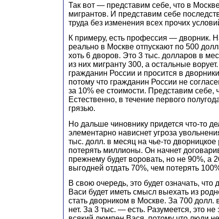
Так вот — представим себе, что в Москв
мигрантов. И представим себе последств
труда без изменения всех прочих услови
К примеру, есть профессия — дворник. Н
реально в Москве отпускают по 500 дол
хоть 6 дворов. Это 3 тыс. долларов в ме
из них мигранту 300, а остальные ворует
гражданин России и просится в дворники
потому что гражданин России не соглас
за 10% ее стоимости. Представим себе, ч
Естественно, в течение первого полугод
грязью.
Но дальше чиновнику придется что-то де
элементарно нависнет угроза увольнения.
тыс. долл. в месяц на чье-то дворницкое
потерять миллионы. Он начнет договарив
прежнему будет воровать, но не 90%, а 
выгодней отдать 70%, чем потерять 100%
В свою очередь, это будет означать, что
Васи будет иметь смысл выехать из родн
стать дворником в Москве. За 700 долл.
нет. За 3 тыс. — есть. Разумеется, это не 
всякий люмпен Вася, потому что люди не