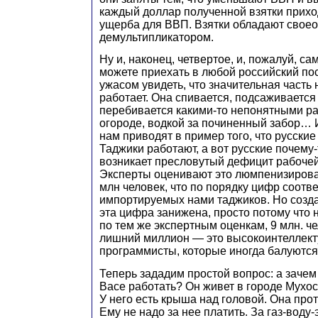
каждый доллар полученной взятки прихо
ущерба для ВВП. Взятки обладают свое
демультипликатором.
Ну и, наконец, четвертое, и, пожалуй, са
можете приехать в любой российский пос
ужасом увидеть, что значительная часть
работает. Она спивается, подсаживается 
перебивается какими-то непонятными ра
огороде, водкой за починенный забор… 
нам приводят в пример того, что русские 
Таджики работают, а вот русские почему-
возникает пресловутый дефицит рабочей
Эксперты оценивают это люмпенизирова
млн человек, что по порядку цифр соотве
импортируемых нами таджиков. Но созд
эта цифра занижена, просто потому что 
по тем же экспертным оценкам, 9 млн. че
лишний миллион — это высокоинтеллек
программисты, которые иногда балуются
Теперь зададим простой вопрос: а заче
Васе работать? Он живет в городе Мухос
У него есть крыша над головой. Она проте
Ему не надо за нее платить. За газ-воду