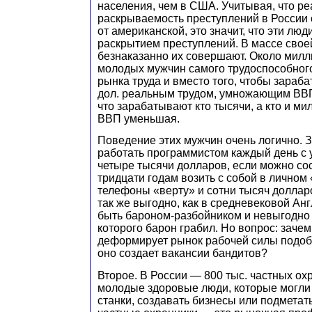
населения, чем в США. Учитывая, что р
раскрываемость преступлений в России 
от американской, это значит, что эти лю
раскрытием преступлений. В массе свое
безнаказанно их совершают. Около мил
молодых мужчин самого трудоспособного
рынка труда и вместо того, чтобы зара
дол. реальным трудом, умножающим ВВП
что зарабатывают кто тысячи, а кто и м
ВВП уменьшая.
Поведение этих мужчин очень логично. З
работать программистом каждый день с у
четыре тысячи долларов, если можно со
тридцати годам возить с собой в личном
телефоны «верту» и сотни тысяч долла
так же выгодно, как в средневековой Ан
быть бароном-разбойником и невыгодно
которого барон грабил. Но вопрос: зачем
деформирует рынок рабочей силы подо
оно создает вакансии бандитов?
Второе. В России — 800 тыс. частных ох
молодые здоровые люди, которые могли
станки, создавать бизнесы или подметат