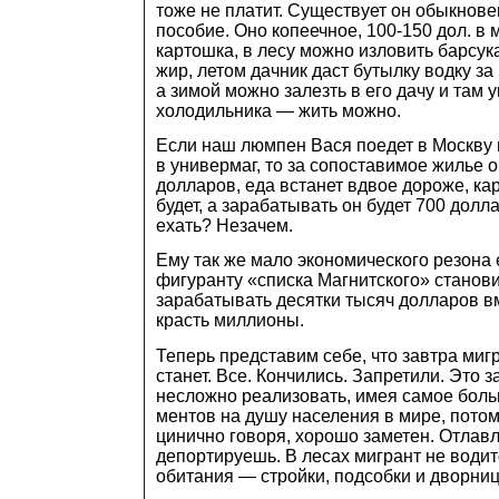
тоже не платит. Существует он обыкнове
пособие. Оно копеечное, 100-150 дол. в 
картошка, в лесу можно изловить барсука
жир, летом дачник даст бутылку водку за
а зимой можно залезть в его дачу и там у
холодильника — жить можно.
Если наш люмпен Вася поедет в Москву 
в универмаг, то за сопоставимое жилье о
долларов, еда встанет вдвое дороже, ка
будет, а зарабатывать он будет 700 долл
ехать? Незачем.
Ему так же мало экономического резона е
фигуранту «списка Магнитского» станов
зарабатывать десятки тысяч долларов вм
красть миллионы.
Теперь представим себе, что завтра миг
станет. Все. Кончились. Запретили. Это з
несложно реализовать, имея самое бол
ментов на душу населения в мире, потом
цинично говоря, хорошо заметен. Отлав
депортируешь. В лесах мигрант не водит
обитания — стройки, подсобки и дворниц