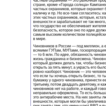
частные охранники — это рыночная про
стране, кроме «Города солнца» Кампанел
частных охранников, которые охраняют 
наличку и пр. Но все-таки согласитесь: 
этих частных охранников, которые, кстат
внешности и зарабатывают не так много
что государство не обеспечивает жителя
безопасность, которое оно по идее долж
самым высоким количеством полицейски
в мире.
Чиновников в России — под миллион, а е
всякими ГУПам, МУПами, госкорпорация
— то 6 млн. По идее, обязанность чинов
жизнь гражданина и бизнесмена. Чиновни
который должен делать так, чтобы бизн
открыть за пять минут, а украсть его был
ровно наоборот. Чиновник — это человек,
что если ты хочешь открыть бизнес, то т
бумажку у одного чиновника, принести ее
третьему, потом двадцать девятому, и ка
чиновников нет на работе, и каждый гово
неправильно оформлена. То есть больша
это антирабочие места. На них заняты л
внешности, которые могли бы увеличива
они заняты тем, что уменьшают ВВП и вы