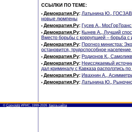
ССЫЛКИ ПО ТЕМЕ:
Демократия.Ру
:
Латынина Ю., ГОСЗА
•
новые люмпены
Демократия.Ру
:
Гусев А., МосГорТранс
•
Демократия.Ру
:
Кынев А., Лучший спос
•
Вместо борьбы с коррупцией – борьба с
Демократия.Ру
:
Прогноз министра: Эк
•
остановится, трудоспособное население
Демократия.Ру
:
Родионов К., Самолик
•
Демократия.Ру
:
Неиссякаемый источни
•
дал криминалу с Кавказа расползтись по
Демократия.Ру
:
Ивахнин А., Асимметр
•
Демократия.Ру
:
Латынина Ю., Рыночн
•
©
Copyright
ИРИС, 1999-2026
Карта сайта