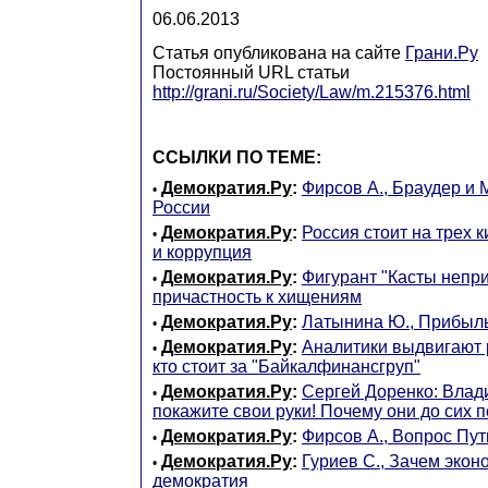
06.06.2013
Статья опубликована на сайте
Грани.Ру
Постоянный URL статьи
http://grani.ru/Society/Law/m.215376.html
ССЫЛКИ ПО ТЕМЕ:
Демократия.Ру
:
Фирсов А., Браудер и 
•
России
Демократия.Ру
:
Россия стоит на трех к
•
и коррупция
Демократия.Ру
:
Фигурант "Касты непр
•
причастность к хищениям
Демократия.Ру
:
Латынина Ю., Прибыль
•
Демократия.Ру
:
Аналитики выдвигают 
•
кто стоит за "Байкалфинансгруп"
Демократия.Ру
:
Сергей Доренко: Влад
•
покажите свои руки! Почему они до сих 
Демократия.Ру
:
Фирсов А., Вопрос Пут
•
Демократия.Ру
:
Гуриев С., Зачем экон
•
демократия