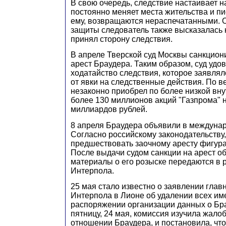
В свою очередь, следствие настаивает н
постоянно меняет места жительства и п
ему, возвращаются нераспечатанными. О
защиты следователь также высказалась 
принял сторону следствия.
В апреле Тверской суд Москвы санкцио
арест Браудера. Таким образом, суд удо
ходатайство следствия, которое заявляло
от явки на следственные действия. По в
незаконно приобрел по более низкой вн
более 130 миллионов акций "Газпрома" н
миллиардов рублей.
8 апреля Браудера объявили в междуна
Согласно российскому законодательству,
предшествовать заочному аресту фигура
После выдачи судом санкции на арест о
материалы о его розыске передаются в 
Интерпола.
25 мая стало известно о заявлении глав
Интерпола в Лионе об удалении всех и
распоряжении организации данных о Бра
пятницу, 24 мая, комиссия изучила жалоб
отношении Браудера, и постановила, что