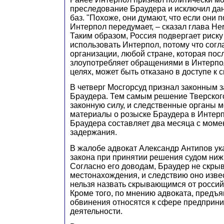
преследование Браудера и исключил дан
баз. "Похоже, они думают, что если они 
Интерпол передумает, – сказал глава Herm
Таким образом, Россия подвергает риск
использовать Интерпол, потому что сог
организации, любой стране, которая по
злоупотребляет обращениями в Интерпо
целях, может быть отказано в доступе к с
В четверг Мосгорсуд признал законным 
Браудера. Тем самым решение Тверского
законную силу, и следственные органы м
материалы о розыске Браудера в Интерп
Браудера составляет два месяца с моме
задержания.
В жалобе адвокат Александр Антипов ук
закона при принятии решения судом ниж
Согласно его доводам, Браудер не скрыв
местонахождения, и следствию оно изве
нельзя назвать скрывающимся от россий
Кроме того, по мнению адвоката, предъ
обвинения относятся к сфере предприн
деятельности.