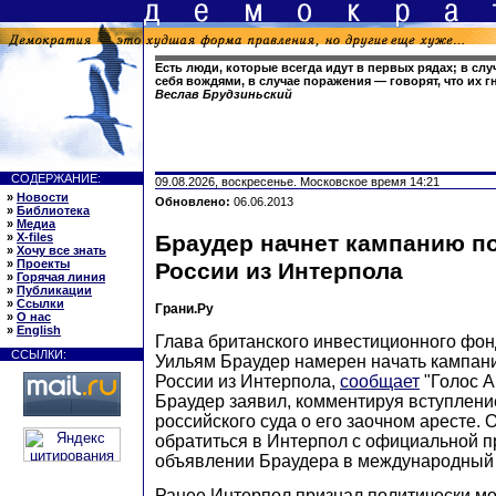
Есть люди, которые всегда идут в первых рядах; в сл
себя вождями, в случае поражения — говорят, что их г
Веслав Брудзиньский
СОДЕРЖАНИЕ:
09.08.2026, воскресенье. Московское время 14:21
»
Новости
Обновлено:
06.06.2013
»
Библиотека
»
Медиа
»
X-files
Браудер начнет кампанию п
»
Хочу все знать
»
Проекты
России из Интерпола
»
Горячая линия
»
Публикации
»
Ссылки
Грани.Ру
»
О нас
»
English
Глава британского инвестиционного фонд
ССЫЛКИ:
Уильям Браудер намерен начать кампан
России из Интерпола,
сообщает
"Голос А
Браудер заявил, комментируя вступлени
российского суда о его заочном аресте. 
обратиться в Интерпол с официальной п
объявлении Браудера в международный 
Ранее Интерпол признал политически 