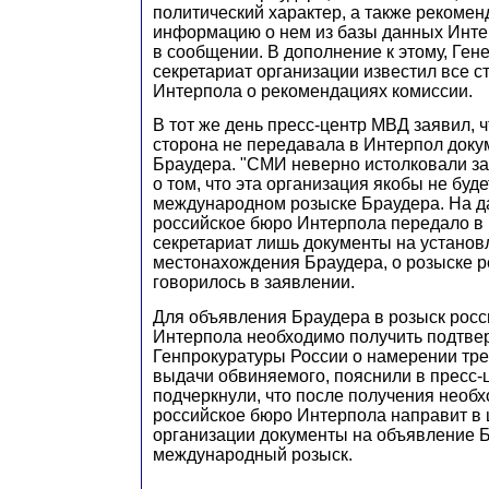
политический характер, а также рекомен
информацию о нем из базы данных Интер
в сообщении. В дополнение к этому, Ге
секретариат организации известил все 
Интерпола о рекомендациях комиссии.
В тот же день пресс-центр МВД заявил, 
сторона не передавала в Интерпол доку
Браудера. "СМИ неверно истолковали з
о том, что эта организация якобы не буде
международном розыске Браудера. На 
российское бюро Интерпола передало в
секретариат лишь документы на установ
местонахождения Браудера, о розыске реч
говорилось в заявлении.
Для объявления Браудера в розыск рос
Интерпола необходимо получить подтве
Генпрокуратуры России о намерении тре
выдачи обвиняемого, пояснили в пресс-
подчеркнули, что после получения необ
российское бюро Интерпола направит в
организации документы на объявление 
международный розыск.