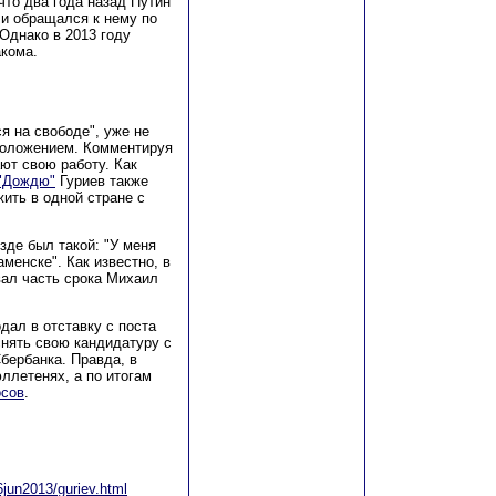
 что два года назад Путин
 и обращался к нему по
Однако в 2013 году
акома.
я на свободе", уже не
положением. Комментируя
ют свою работу. Как
"Дождю"
Гуриев также
ить в одной стране с
зде был такой: "У меня
менске". Как известно, в
вал часть срока Михаил
дал в отставку с поста
снять свою кандидатуру с
бербанка. Правда, в
ллетенях, а по итогам
осов
.
6jun2013/guriev.html