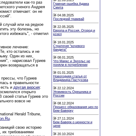
следователи как-то раз
Главная ошибка Адама
ветского ученого Андрея
Смита
номист отмечает: он не
04.08.2025
ссий".
Последний трамвай
й случай или на редкое
22.05.2025
тить эту болезнь, но
Европа и Россия. Огород и
того избежать", - отметил
козел
18.01.2025
Стратегия "кочевого
ивное лечение:
бандита"
е, кто остались и не
ьму. Один из них,
08.01.2025
ия", - нарисовал Гуриев
Что Маркс и Энгельс не
ерен возвращаться в
поняли в потреблении
01.01.2025
Новогодняя статья от
 прессы, что Гуриев
Владимира Пастухова
илась в правильности
 есть и
другая версия
:
22.12.2024
н осмелился открыто
Уязвимость Орешника и
России
 своей статье Гуриев это
ального вовсе не
08.12.2024
Процесс образования цен по
Бем-Баверку
ational Herald Tribune,
on.Ru
.
27.11.2024
Бем-Баверк о ценности и
цене
границей свою историю
, их требованиями
20.10.2024