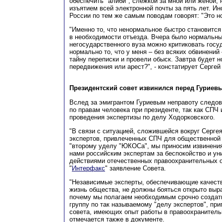
обеспечить "алиби", слежкой за мной или женой,
изъятием всей электронной почты за пять лет. И
России по тем же самым поводам говорят: "Это н
"Именно то, что ненормальное быстро становится
в необходимости отъезда. Вчера было нормальным
негосударственного вуза можно критиковать госу
нормально то, что у меня – без всяких обвинений
тайну переписки и провели обыск. Завтра будет 
передвижения или арест?", - констатирует Сергей
Президентский совет извинился перед Гуриев
Вслед за эмигрантом Гуриевым неправоту следов
по правам человека при президенте, так как СПЧ
проведения экспертизы по делу Ходорковского.
"В связи с ситуацией, сложившейся вокруг Сергея
экспертов, привлеченных СПЧ для общественной 
"второму уделу "ЮКОСа", мы приносим извинени
нами российским экспертам за беспокойство и у
действиями отечественных правоохранительных ор
"
Интерфакс
" заявление Совета.
"Независимые эксперты, обеспечивающие качест
жизнь общества, не должны бояться открыто выр
почему мы полагаем необходимым срочно создат
группу по так называемому "делу экспертов", при
совета, имеющих опыт работы в правоохранительн
отмечается также в документе.