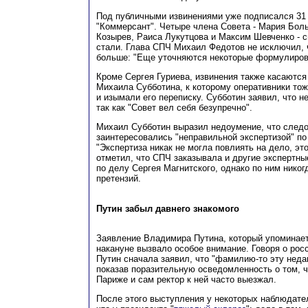
Под публичными извинениями уже подписался 31
"Коммерсант". Четыре члена Совета - Мария Бол
Козырев, Раиса Лукутцова и Максим Шевченко - с
стали. Глава СПЧ Михаил Федотов не исключил, 
больше: "Еще уточняются некоторые формулиров
Кроме Сергея Гуриева, извинения также касаются
Михаила Субботина, к которому оперативники то
и изымали его переписку. Субботин заявил, что н
так как "Совет вел себя безупречно".
Михаил Субботин выразил недоумение, что следо
заинтересовались "неправильной экспертизой" по
"Экспертиза никак не могла повлиять на дело, эт
отметил, что СПЧ заказывала и другие экспертны
по делу Сергея Магнитского, однако по ним нико
претензий.
Путин забыл давнего знакомого
Заявление Владимира Путина, который упоминает 
накануне вызвало особое внимание. Говоря о рос
Путин сначала заявил, что "фамилию-то эту неда
показав поразительную осведомленность о том, ч
Париже и сам ректор к ней часто выезжал.
После этого выступления у некоторых наблюдате