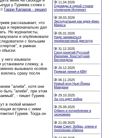
деть меня на свободе и
11.04.2026
ъезда у Гуриева схожи с
Однажды в одной стране
ст
Гарри Капаров - решил
отключили Интернет
28.03.2026
Эксплуатация как идея-фикс
уриев рассказывает, что
Маркса
езда и первоначально дал
хать. Но журналисты,
05.01.2026
разузнали и опубликовали
Надо заниматься
профилактикой диктатур
а следователи с большим
спертов", в рамках
31.12.2025
о обыски.
Свод понятий Русской
Империи. Конституция
 у него изымали
Беспредела
м установили слежку, а
20.12.2025
изменно вызывало особое
Прямая линия и КВН
" взялись сразу после
06.11.2025
Новый мэр Нью-Йорка
моем "алиби", хотя они
Мамдани
о быть "алиби", при этом
29.10.2025
ваемый", - пишет Гуриев.
За что идет война
гут в любой момент
25.09.2025
ующая встреча с ними
Обмен и потребление в
отметил Гуриев. Тогда он
экономике
21.09.2025
Адам Смит, бобры, олени и
пропорции обмена
12.09.2025