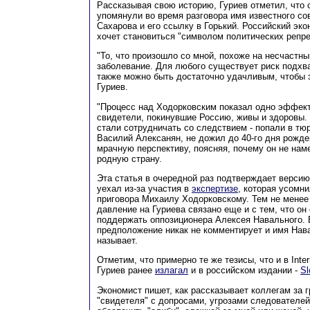
Рассказывая свою историю, Гуриев отметил, что 
упомянули во время разговора имя известного со
Сахарова и его ссылку в Горький. Российский эко
хочет становиться "символом политических репре
"То, что произошло со мной, похоже на несчастны
заболевание. Для любого существует риск подхва
также можно быть достаточно удачливым, чтобы э
Гуриев.
"Процесс над Ходорковским показал одно эффект
свидетели, покинувшие Россию, живы и здоровы. Т
стали сотрудничать со следствием - попали в тюр
Василий Алексанян, не дожил до 40-го дня рожден
мрачную перспективу, поясняя, почему он не нам
родную страну.
Эта статья в очередной раз подтверждает версию
уехал из-за участия в
экспертизе
, которая усомн
приговора Михаилу Ходорковскому. Тем не менее
давление на Гуриева связано еще и с тем, что о
поддержать оппозиционера Алексея Навального. В
предположение никак не комментирует и имя Нав
называет.
Отметим, что примерно те же тезисы, что и в Intern
Гуриев ранее
излагал
и в российском издании -
Sl
Экономист пишет, как рассказывает коллегам за 
"свидетеля" с допросами, угрозами следователей