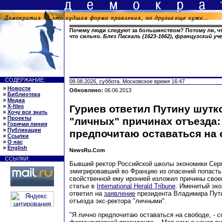
Почему люди следуют за большинством? Потому ли, чт
что сильно.
Блез Паскаль (1623-1662), французский у
СОДЕРЖАНИЕ:
08.08.2026, суббота. Московское время 16:47
»
Новости
Обновлено:
06.06.2013
»
Библиотека
»
Медиа
»
X-files
Гуриев ответил Путину шутк
»
Хочу все знать
»
Проекты
"личных" причинах отъезда:
»
Горячая линия
»
Публикации
предпочитаю оставаться на 
»
Ссылки
»
О нас
»
English
NewsRu.Com
ССЫЛКИ:
Бывший ректор Российской школы экономики Серг
эмигрировавший во Францию из опасений попасть 
свойственной ему иронией изложил причины свое
статье в
International Herald Tribune
. Именитый эко
ответил на
заявление
президента Владимира Пути
отъезда экс-ректора "личными".
"Я лично предпочитаю оставаться на свободе, - с