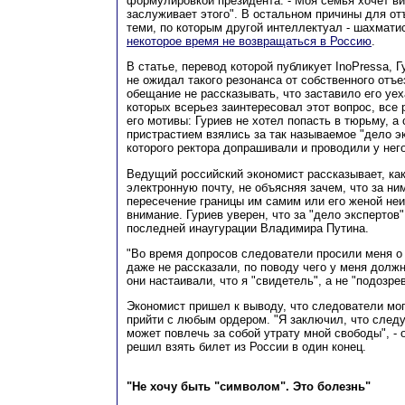
формулировкой президента. - Моя семья хочет ви
заслуживает этого". В остальном причины для от
теми, по которым другой интеллектуал - шахмати
некоторое время не возвращаться в Россию
.
В статье, перевод которой публикует InoPressa, Г
не ожидал такого резонанса от собственного отъ
обещание не рассказывать, что заставило его уе
которых всерьез заинтересовал этот вопрос, все 
его мотивы: Гуриев не хотел попасть в тюрьму, 
пристрастием взялись за так называемое "дело эк
которого ректора допрашивали и проводили у нег
Ведущий российский экономист рассказывает, как
электронную почту, не объясняя зачем, что за ни
пересечение границы им самим или его женой не
внимание. Гуриев уверен, что за "дело экспертов
последней инаугурации Владимира Путина.
"Во время допросов следователи просили меня о 
даже не рассказали, по поводу чего у меня должн
они настаивали, что я "свидетель", а не "подозре
Экономист пришел к выводу, что следователи мо
прийти с любым ордером. "Я заключил, что след
может повлечь за собой утрату мной свободы", - 
решил взять билет из России в один конец.
"Не хочу быть "символом". Это болезнь"