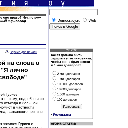
о оно право? Нет, потому
Democracy.ru
Web
ченый и философ
ОПРОС
Версия для печати
Какая должна быть
зарплата у госчиновника,
ой на слова о
чтобы он не брал взятки
в 1 млн долларов?
 "Я лично
2 млн долларов
свободе"
1 млн долларов
100.000 долларов
10.000 долларов
ей Гуриев,
1.000 долларов
в тюрьму, подробно и со
100 долларов
го отъезда в большой
номист в частности
на, назвавшего причины
•
Результаты
огласился Гуриев с
АРХИВ СТАТЕЙ: