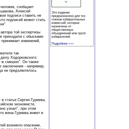
 человек, сообщает
ьшакова, Алексей
Это издание
вои подписи ставить не
предназначено для тех
что подписей может стать
членов избирательных
комиссий, которые
ки".
назначены от
общественных
 автора той экспертизы
объединений или групп
же приходили с обысками
избирателей.
е принимает извинений,
Подробнее
>>>
ватели так
 делу Ходорковского:
о ж смешно". Он также
е заключения - например,
гда не предъявлялось
в статье Сергея Гуриева,
сийском экономисте,
вно узнал", при этом
то жена Гуриева живет в
лей возникло опасение,