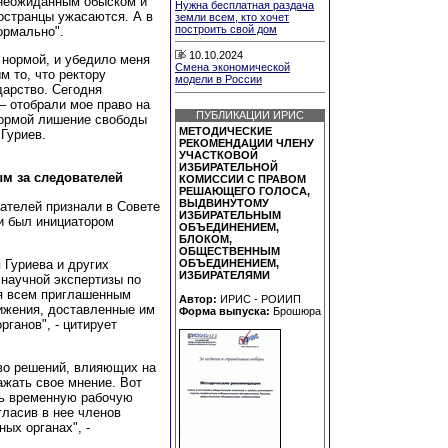
 неожиданным обыском и
Нужна бесплатная раздача
ностранцы ужасаются. А в
земли всем, кто хочет
построить свой дом
ормально".
10.10.2024
 нормой, и убедило меня
Смена экономической
 то, что ректору
модели в России
дарство. Сегодня
 – отобрали мое право на
ПУБЛИКАЦИИ ИРИС
нормой лишение свободы
МЕТОДИЧЕСКИЕ
 Гуриев.
РЕКОМЕНДАЦИИ ЧЛЕНУ
УЧАСТКОВОЙ
ИЗБИРАТЕЛЬНОЙ
ым за следователей
КОМИССИИ С ПРАВОМ
РЕШАЮЩЕГО ГОЛОСА,
ВЫДВИНУТОМУ
ателей признали в Совете
ИЗБИРАТЕЛЬНЫМ
 и был инициатором
ОБЪЕДИНЕНИЕМ,
БЛОКОМ,
ОБЩЕСТВЕННЫМ
 Гуриева и других
ОБЪЕДИНЕНИЕМ,
ИЗБИРАТЕЛЯМИ
научной экспертизы по
я всем приглашенным
Автор:
ИРИС - РОИИП
нижения, доставленные им
Форма выпуска:
Брошюра
ганов", - цитирует
во решений, влияющих на
ажать свое мнение. Вот
ь временную рабочую
гласив в нее членов
ых органах", -