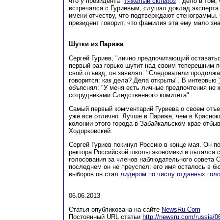
что у президента "
тяжелый склероз
": дело в том,
встречался с Гуриевым, слушал доклад эксперта
имени-отчеству, что подтверждают стенограммы. 
президент говорит, что фамилия эта ему мало зн
Шутки из Парижа
Сергей Гуриев, "лично предпочитающий оставатьс
первый раз горько шутит над своим теперешним 
свой отъезд, он заявлял: "Следователи продолжа
говорится: как дела? Дела открыты". В интервью
объяснял: "У меня есть личные предпочтения не ж
сотрудниками Следственного комитета".
Самый первый комментарий Гуриева о своем отъе
уже все отлично. Лучше в Париже, чем в Краснока
колонии этого города в Забайкальском крае отбы
Ходорковский.
Сергей Гуриев покинул Россию в конце мая. Он по
ректора Российской школы экономики и пытался 
голосования за членов наблюдательного совета С
последнем он не преуспел: его имя осталось в бю
выборов он стал
лидером по числу отданных гол
06.06.2013
Статья опубликована на сайте
NewsRu.Com
Постоянный URL статьи
http://newsru.com/russia/0