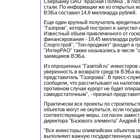
Сбербанку ОАО "Красная Поляна", в гос
стали. По информации же из открытых ис
ВЭБа составил 14,6 миллиарда рублей.
Еще один крупный получатель кредитных
"Газпром", который построил и запустил
Известный объем привлеченного от гос
финансирования - 19,45 миллиарда рубл
Спортстрой", "Топ-проджект" (входит в гр
"ИнтерРАО" также назывались в числе "
заемщиков ВЭБа.
Из опрошенных "Газетой.ru" инвесторов
уверенность в возврате средств ВЭБа 
представитель "Газпрома". В пресс-служ
сообщили, что рассчитывают на налоговы
противном случае курорт не будет опер
самодостаточным", - признал представит
Практически все проекты по строительс
объектов могут не окупиться, если госуд
соответствующие меры, согласен замест
директора "Базового элемента" Андрей 
"Все инвесторы олимпийских объектов п
выполняют важную государственную задач