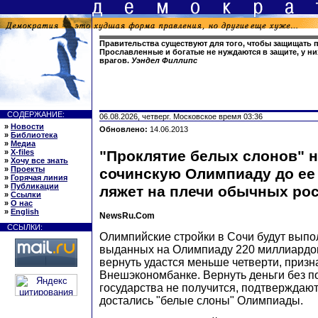
Правительства существуют для того, чтобы защищать 
Прославленные и богатые не нуждаются в защите, у ни
врагов.
Уэндел Филлипс
СОДЕРЖАНИЕ:
06.08.2026, четверг. Московское время 03:36
»
Новости
Обновлено:
14.06.2013
»
Библиотека
»
Медиа
»
X-files
"Проклятие белых слонов" н
»
Хочу все знать
»
Проекты
сочинскую Олимпиаду до ее 
»
Горячая линия
»
Публикации
ляжет на плечи обычных ро
»
Ссылки
»
О нас
»
English
NewsRu.Com
ССЫЛКИ:
Олимпийские стройки в Сочи будут выпол
выданных на Олимпиаду 220 миллиардов
вернуть удастся меньше четверти, призн
Внешэкономбанке. Вернуть деньги без 
государства не получится, подтверждаю
достались "белые слоны" Олимпиады.