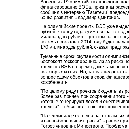
Восемь из 19 олимпийских проектов, по
финансирование ВЭБа, признаны расче
сообщил в интервью "Газете.ru" председ
банка развития Владимир Дмитриев.
На олимпийские проекты ВЭБ уже выде
рублей, к концу года сумма вырастет вдв
миллиардов рублей. При этом на потен
восемь проектов к 2014 году будет выда
170 миллиардов рублей, сказал предпр
Туманные сроки окупаемости олимпийск
беспокоят госкорпорацию. Из-за риска н
кредитов ВЭБ на время даже заморози
некоторых из них. Но, так как недостаток
вопрос сдачу объектов в срок, финанси
возобновить.
"По целому ряду проектов бюджеты вырос
более раз, причем при сохранении того 
которые генерируют доход и обеспечива
кредита", - объяснил свою обеспокоенно
"На Олимпиаде есть два расстрельных об
и санно-бобслейная трасса", - ранее пр
Forbes чиновник Минрегиона. Проблема в