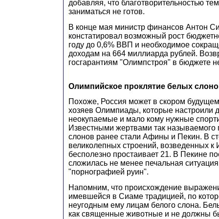
добавляя, что благотворительностью тем
заниматься не готов.
В конце мая министр финансов Антон С
констатировал возможный рост бюджетн
году до 0,6% ВВП и необходимое сокращ
доходам на 664 миллиарда рублей. Возв
госгарантиям "Олимпстроя" в бюджете н
Олимпийское проклятие белых слоно
Похоже, Россия может в скором будущем
хозяев Олимпиады, которые настроили д
неокупаемые и мало кому нужные спорт
Известными жертвами так называемого 
слонов ранее стали Афины и Пекин. В ст
великолепных строений, возведенных к 
бесполезно простаивает 21. В Пекине п
сложилась не менее печальная ситуация
"порнографией руин".
Напомним, что происхождение выражени
имевшейся в Сиаме традицией, по котор
неугодным ему лицам белого слона. Бел
как священные животные и не должны бы