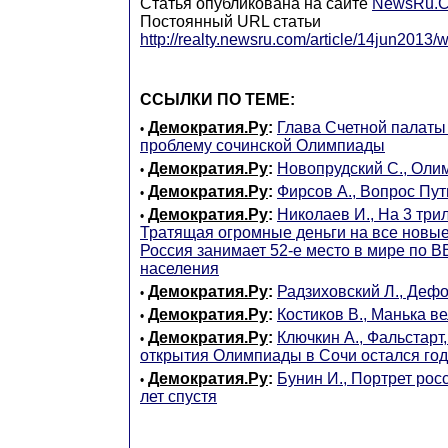
Статья опубликована на сайте
NewsRu.
Постоянный URL статьи
http://realty.newsru.com/article/14jun2013/
ССЫЛКИ ПО ТЕМЕ:
Демократия.Ру
:
Глава Счетной палаты
•
проблему сочинской Олимпиады
Демократия.Ру
:
Новопрудский С., Оли
•
Демократия.Ру
:
Фирсов А., Вопрос Пут
•
Демократия.Ру
:
Николаев И., На 3 три
•
Тратящая огромные деньги на все новы
Россия занимает 52-е место в мире по В
населения
Демократия.Ру
:
Радзиховский Л., Дефо
•
Демократия.Ру
:
Костиков В., Манька в
•
Демократия.Ру
:
Ключкин А., Фальстарт
•
открытия Олимпиады в Сочи остался год
Демократия.Ру
:
Бунин И., Портрет рос
•
лет спустя