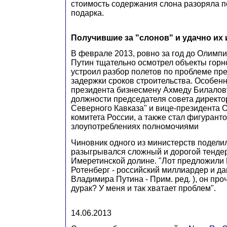
стоимость содержания слона разоряла п
подарка.
Получившие за "слонов" и удачно их
В феврале 2013, ровно за год до Олимп
Путин тщательно осмотрел объекты горно
устроил разбор полетов по проблеме пр
задержки сроков строительства. Особенн
президента бизнесмену Ахмеду Билалов
должности председателя совета директо
Северного Кавказа" и вице-президента 
комитета России, а также стал фигуранто
злоупотреблениях полномочиями
Чиновник одного из министерств поделилс
разыгрывался сложный и дорогой тендер
Имеретинской долине. "Лот предложили 
Ротенберг - российский миллиардер и д
Владимира Путина - Прим. ред. ), он проч
дурак? У меня и так хватает проблем".
14.06.2013