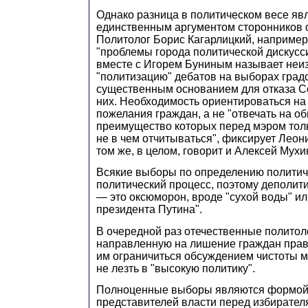
Однако разница в политическом весе яв
единственным аргументом сторонников о
Политолог Борис Кагарлицкий, например, 
"проблемы города политической дискусси
вместе с Игорем Буниным называет не
"политизацию" дебатов на выборах град
существенным основанием для отказа Со
них. Необходимость ориентироваться на
пожелания граждан, а не "отвечать на о
преимущество которых перед мэром толь
не в чем отчитываться", фиксирует Леон
том же, в целом, говорит и Алексей Мухи
Всякие выборы по определению политич
политический процесс, поэтому деполи
— это оксюморон, вроде "сухой воды" ил
президента Путина".
В очередной раз отечественные политол
направленную на лишение граждан прав
им ограничиться обсуждением чистоты м
не лезть в "высокую политику".
Полноценные выборы являются формой
представителей власти перед избирателя