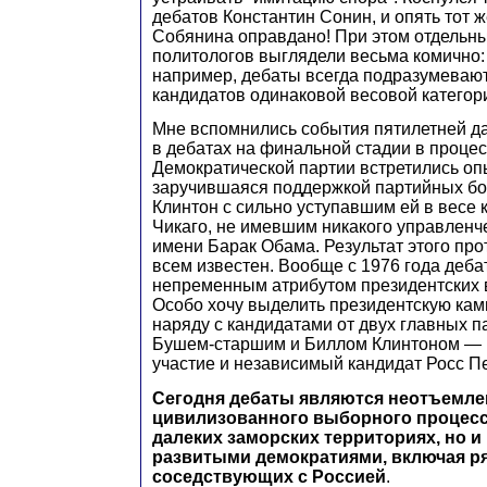
дебатов Константин Сонин, и опять тот 
Собянина оправдано! При этом отдельн
политологов выглядели весьма комично:
например, дебаты всегда подразумеваю
кандидатов одинаковой весовой категори
Мне вспомнились события пятилетней да
в дебатах на финальной стадии в проце
Демократической партии встретились оп
заручившаяся поддержкой партийных б
Клинтон с сильно уступавшим ей в весе 
Чикаго, не имевшим никакого управленче
имени Барак Обама. Результат этого про
всем известен. Вообще с 1976 года деб
непременным атрибутом президентских
Особо хочу выделить президентскую камп
наряду с кандидатами от двух главных 
Бушем-старшим и Биллом Клинтоном — 
участие и независимый кандидат Росс П
Сегодня дебаты являются неотъемле
цивилизованного выборного процесса
далеких заморских территориях, но и 
развитыми демократиями, включая ря
соседствующих с Россией
.