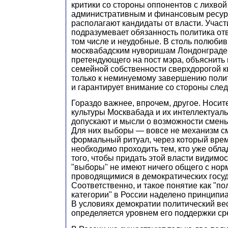
критики со стороны оппонентов с лихво
административным и финансовым ресурс
располагают кандидаты от власти. Участ
подразумевает обязанность политика отв
том числе и неудобные. В столь полюби
москвабадским нуворишам Лондонграде 
претендующего на пост мэра, объяснить
семейной собственности сверхдорогой к
только к неминуемому завершению полит
и гарантирует внимание со стороны сле
Гораздо важнее, впрочем, другое. Носит
культуры Москвабада и их интеллектуаль
допускают и мысли о возможности смены
Для них выборы — вовсе не механизм см
формальный ритуал, через который вре
необходимо проходить тем, кто уже обла
того, чтобы придать этой власти видимос
"выборы" не имеют ничего общего с но
проводящимися в демократических госуд
Соответственно, и такое понятие как "п
категории" в России наделено принципи
В условиях демократии политический ве
определяется уровнем его поддержки ср