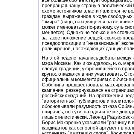
все больше соответствует образцам вос
превращая нашу страну в политический 
схеме источником власти является не в
граждан, выраженное в ходе свободных 
"эмира" (лицо, находящееся на вершине
может именоваться по-разному, суть сист
меняется). Однако не только и не стольк
за такое положение вещей, сколько пре
псевдооппозиции и "независимые" эксп
роли жрецов, насаждающих данную полит
На этой неделе начались дебаты между 
мэра Москвы. Как и ожидалось, и. о. мэр
следуя традиции, укоренившейся в прав
кругах, отказался в них участвовать. Сто
официальным комментариям с объяснен
Собянина предшествовала массированн
кампания, развернувшаяся на страницах
российских изданий. На протяжении нед
"авторитетных" публицистов и политолог
обосновывали разумность отказа Собяни
опираясь, по сути, на одни и те же дов
лишь стилистически. Леонид Радзиховски
Борис Макаренко указывали "разницу в 
кандидатов как основной аргумент в пол
устраивать "имитацию спора". Коснулся