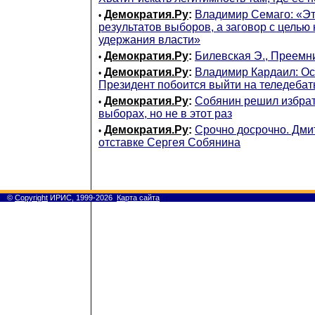
Демократия.Ру
:
Владимир Семаго: «Э
•
результатов выборов, а заговор с целью
удержания власти»
Демократия.Ру
:
Билевская Э., Преемни
•
Демократия.Ру
:
Владимир Кардаил: Ос
•
Президент побоится выйти на теледеба
Демократия.Ру
:
Собянин решил избрат
•
выборах, но не в этот раз
Демократия.Ру
:
Срочно досрочно. Дм
•
отставке Сергея Собянина
©
Copyright
ИРИС, 1999-2026
Карта сайта