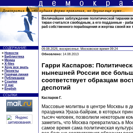
Величайшее заблуждение политической тирании вс
тиран считался свободным, а его подданные - раба
раб собственного порабощения и жертва своей же 
СОДЕРЖАНИЕ:
09.08.2026, воскресенье. Московское время 09:24
»
Новости
Обновлено:
14.08.2013
»
Библиотека
»
Медиа
»
X-files
Гарри Каспаров: Политическ
»
Хочу все знать
»
Проекты
нынешней России все боль
»
Горячая линия
»
Публикации
соответствует образцам вос
»
Ссылки
»
О нас
деспотий
»
English
ССЫЛКИ:
Каспаров Г.
Массовые молитвы в центре Москвы в д
праздника Ураза-байрам, в которых прин
тысяч человек, позволили некоторым к
заметить, что Москва превратилась в Мо
самое время сама политическая культур