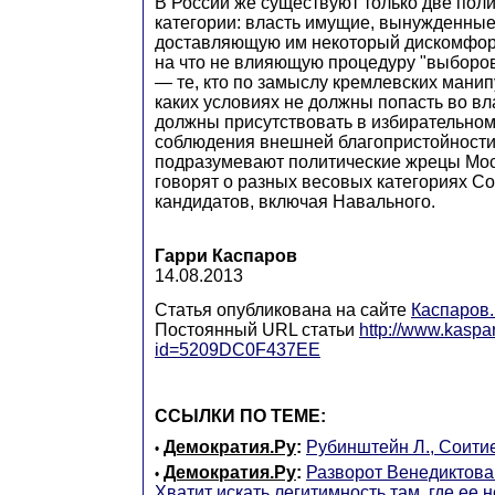
В России же существуют только две пол
категории: власть имущие, вынужденные
доставляющую им некоторый дискомфорт,
на что не влияющую процедуру "выборов
— те, кто по замыслу кремлевских манип
каких условиях не должны попасть во вл
должны присутствовать в избирательно
соблюдения внешней благопристойности
подразумевают политические жрецы Мос
говорят о разных весовых категориях С
кандидатов, включая Навального.
Гарри Каспаров
14.08.2013
Статья опубликована на сайте
Каспаров
Постоянный URL статьи
http://www.kaspar
id=5209DC0F437EE
ССЫЛКИ ПО ТЕМЕ:
Демократия.Ру
:
Рубинштейн Л., Соитие
•
Демократия.Ру
:
Разворот Венедиктова.
•
Хватит искать легитимность там, где ее н