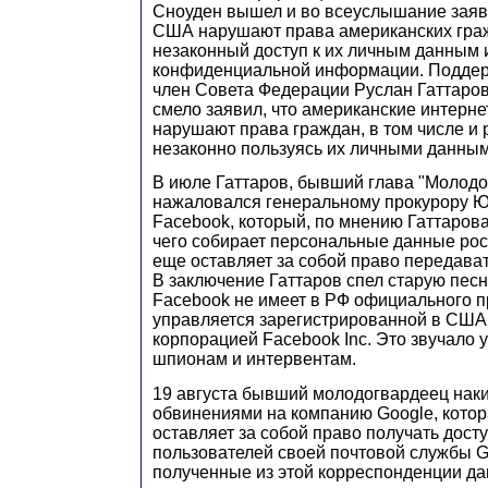
Сноуден вышел и во всеуслышание заяв
США нарушают права американских граж
незаконный доступ к их личным данным 
конфиденциальной информации. Поддер
член Совета Федерации Руслан Гаттаров
смело заявил, что американские интерн
нарушают права граждан, в том числе и 
незаконно пользуясь их личными данным
В июле Гаттаров, бывший глава "Молодо
нажаловался генеральному прокурору 
Facebook, который, по мнению Гаттарова
чего собирает персональные данные рос
еще оставляет за собой право передават
В заключение Гаттаров спел старую песн
Facebook не имеет в РФ официального п
управляется зарегистрированной в СШ
корпорацией Facebook Inc. Это звучало 
шпионам и интервентам.
19 августа бывший молодогвардеец наки
обвинениями на компанию Google, котора
оставляет за собой право получать дост
пользователей своей почтовой службы G
полученные из этой корреспонденции дан