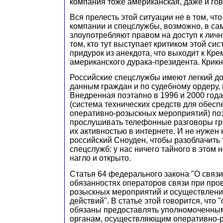
компания тоже американская, даже и гово
Вся прелесть этой ситуации не в том, чт
компании и спецслужбы, возможно, в са
злоупотребляют правом на доступ к лич
том, кто тут выступает критиком этой сис
придурок из анекдота, что выходит к Кре
американского дурака-президента. Крикн
Российские спецслужбы имеют легкий д
данным граждан и по судебному ордеру, и
Внедренная поэтапно в 1996 и 2000 го
(система технических средств для обес
оперативно-рoзыскных мероприятий) по
прослушивать телефонные разговоры гр
их активностью в интернете. И не нужен
российский Сноуден, чтобы разоблачить
спецслужб: у нас ничего тайного в этом н
нагло и открыто.
Статья 64 федерального закона "О связи
обязанностях операторов связи при про
розыскных мероприятий и осуществлени
действий". В статье этой говорится, что
обязаны предоставлять уполномоченны
органам, осуществляющим оперативно-