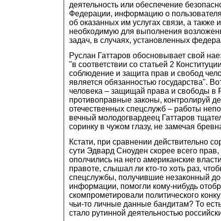
деятельность или обеспечение безопасн
Федерации, информацию о пользователях
об оказанных им услугах связи, а также
необходимую для выполнения возложенн
задач, в случаях, установленных федер
Руслан Гаттаров обосновывает свой наез
"в соответствии со статьей 2 Конституци
соблюдение и защита прав и свобод чел
является обязанностью государства". Во
человека – защищай права и свободы в 
противоправные законы, контролируй де
отечественных спецслужб – работы непоч
вечный молодогвардеец Гаттаров тщате
соринку в чужом глазу, не замечая бревн
Кстати, при сравнении действительно со
сути Эдвард Сноуден скорее всего прав, 
ополчились на него американские власти.
правоте, слышал ли кто-то хоть раз, что
спецслужбы, получившие незаконный дос
информации, помогли кому-нибудь отобр
скомпрометировали политического конку
чьи-то личные данные бандитам? То есть
стало рутинной деятельностью российск