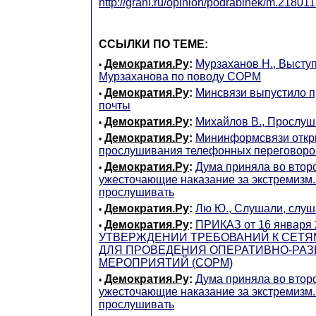
http://grani.ru/opinion/podrabinek/m.218011
ССЫЛКИ ПО ТЕМЕ:
Демократия.Ру
:
Мурзаханов Н., Высту
•
Мурзаханова по поводу СОРМ
Демократия.Ру
:
Минсвязи выпустило п
•
почты
Демократия.Ру
:
Михайлов В., Прослушк
•
Демократия.Ру
:
Мининформсвязи откр
•
прослушивания телефонных переговоро
Демократия.Ру
:
Дума приняла во втор
•
ужесточающие наказание за экстремизм
прослушивать
Демократия.Ру
:
Лю Ю., Слушали, слуш
•
Демократия.Ру
:
ПРИКАЗ от 16 января 2
•
УТВЕРЖДЕНИИ ТРЕБОВАНИЙ К СЕТЯ
ДЛЯ ПРОВЕДЕНИЯ ОПЕРАТИВНО-РА
МЕРОПРИЯТИЙ (СОРМ)
Демократия.Ру
:
Дума приняла во втор
•
ужесточающие наказание за экстремизм
прослушивать