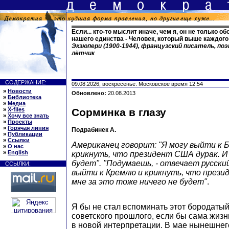
Если... кто-то мыслит иначе, чем я, он не только о
нашего единства - Человек, который выше каждого
Экзюпери (1900-1944), французский писатель, п
лётчик
СОДЕРЖАНИЕ:
09.08.2026, воскресенье. Московское время 12:54
»
Новости
Обновлено:
20.08.2013
»
Библиотека
»
Медиа
»
X-files
Сорминка в глазу
»
Хочу все знать
»
Проекты
»
Горячая линия
Подрабинек А.
»
Публикации
»
Ссылки
Американец говорит: "Я могу выйти к 
»
О нас
»
English
крикнуть, что президент США дурак. И 
будет". "Подумаешь, - отвечает русский
ССЫЛКИ:
выйти к Кремлю и крикнуть, что прези
мне за это тоже ничего не будет"
.
Я бы не стал вспоминать этот бородатый
советского прошлого, если бы сама жизн
в новой интерпретации. В мае нынешнег