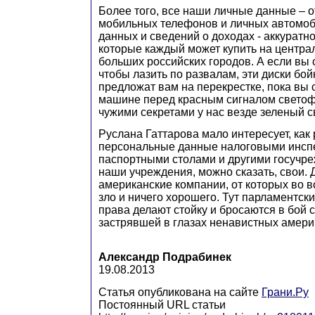
Более того, все наши личные данные – 
мобильных телефонов и личных автомоб
данных и сведений о доходах - аккуратно
которые каждый может купить на центра
больших российских городов. А если вы
чтобы лазить по развалам, эти диски бо
предложат вам на перекрестке, пока вы 
машине перед красным сигналом светоф
чужими секретами у нас везде зеленый св
Руслана Гаттарова мало интересует, как
персональные данные налоговыми инсп
паспортными столами и другими госучр
наши учреждения, можно сказать, свои. 
американские компании, от которых во в
зло и ничего хорошего. Тут парламентск
права делают стойку и бросаются в бой с
застрявшей в глазах ненавистных амери
Александр Подрабинек
19.08.2013
Статья опубликована на сайте
Грани.Ру
Постоянный URL статьи