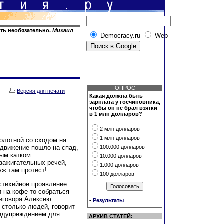
еть необязательно.
Михаил
Democracy.ru
Web
ОПРОС
Версия для печати
Какая должна быть
зарплата у госчиновника,
чтобы он не брал взятки
в 1 млн долларов?
2 млн долларов
1 млн долларов
Болотной со
сходом на
е движение пошло на спад,
100.000 долларов
ым катком.
10.000 долларов
 зажигательных речей,
1.000 долларов
уж там протест!
100 долларов
 стихийное проявление
и на кофе-то собраться
приговора Алексею
•
Результаты
столько людей, говорит
редупреждением для
АРХИВ СТАТЕЙ: