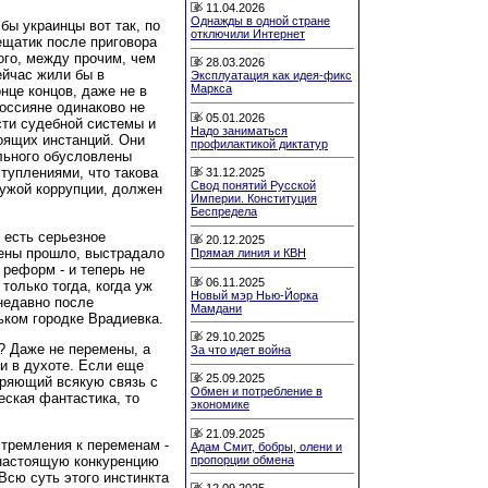
11.04.2026
Однажды в одной стране
бы украинцы вот так, по
отключили Интернет
ещатик после приговора
ого, между прочим, чем
28.03.2026
ейчас жили бы в
Эксплуатация как идея-фикс
Маркса
нце концов, даже не в
оссияне одинаково не
05.01.2026
сти судебной системы и
Надо заниматься
оящих инстанций. Они
профилактикой диктатур
льного обусловлены
туплениями, что такова
31.12.2025
Свод понятий Русской
 чужой коррупции, должен
Империи. Конституция
Беспредела
 есть серьезное
20.12.2025
мены прошло, выстрадало
Прямая линия и КВН
 реформ - и теперь не
06.11.2025
только тогда, когда уж
Новый мэр Нью-Йорка
 недавно после
Мамдани
ком городке Врадиевка.
29.10.2025
? Даже не перемены, а
За что идет война
и в духоте. Если еще
25.09.2025
еряющий всякую связь с
Обмен и потребление в
еская фантастика, то
экономике
21.09.2025
стремления к переменам -
Адам Смит, бобры, олени и
пропорции обмена
настоящую конкуренцию
Всю суть этого инстинкта
12.09.2025