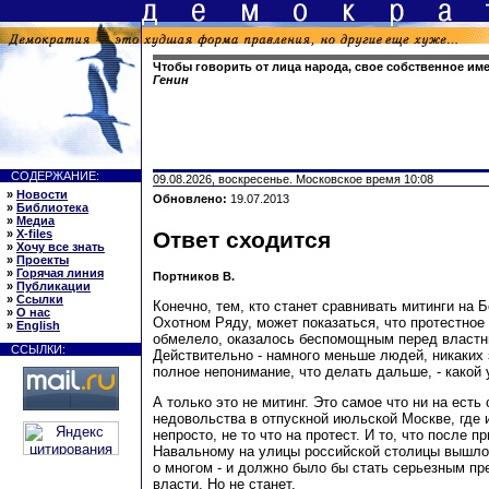
Чтобы говорить от лица народа, свое собственное им
Генин
СОДЕРЖАНИЕ:
09.08.2026, воскресенье. Московское время 10:08
»
Новости
Обновлено:
19.07.2013
»
Библиотека
»
Медиа
»
X-files
Ответ сходится
»
Хочу все знать
»
Проекты
»
Горячая линия
Портников В.
»
Публикации
»
Ссылки
Конечно, тем, кто станет сравнивать митинги на 
»
О нас
Охотном Ряду
, может показаться, что протестно
»
English
обмелело, оказалось беспомощным перед властн
ССЫЛКИ:
Действительно - намного меньше людей, никаких
полное непонимание, что делать дальше, - какой 
А только это не митинг. Это самое что ни на есть
недовольства в отпускной июльской Москве, где 
непросто, не то что на протест. И то, что после 
Навальному на улицы российской столицы вышло 
о многом - и должно было бы стать серьезным п
власти. Но не станет.