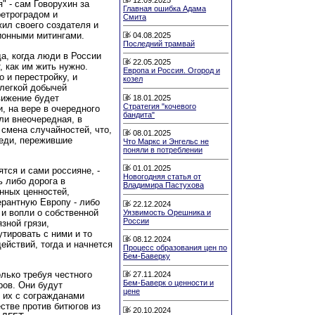
" - сам Говорухин за
Главная ошибка Адама
етроградом и
Смита
ил своего создателя и
ионными митингами.
04.08.2025
Последний трамвай
а, когда люди в России
22.05.2025
, как им жить нужно.
Европа и Россия. Огород и
о и перестройку, и
козел
 легкой добычей
вижение будет
18.01.2025
Стратегия "кочевого
и, на вере в очередного
бандита"
или внеочередная, в
 смена случайностей, что,
08.01.2025
седи, пережившие
Что Маркс и Энгельс не
поняли в потреблении
01.01.2025
ятся и сами россияне, -
Новогодняя статья от
ь либо дорога в
Владимира Пастухова
нных ценностей,
рантную Европу - либо
22.12.2024
и вопли о собственной
Уязвимость Орешника и
России
зной грязи,
тировать с ними и то
08.12.2024
ействий, тогда и начнется
Процесс образования цен по
Бем-Баверку
лько требуя честного
27.11.2024
Бем-Баверк о ценности и
ров. Они будут
цене
ь их с согражданами
стве против битюгов из
20.10.2024