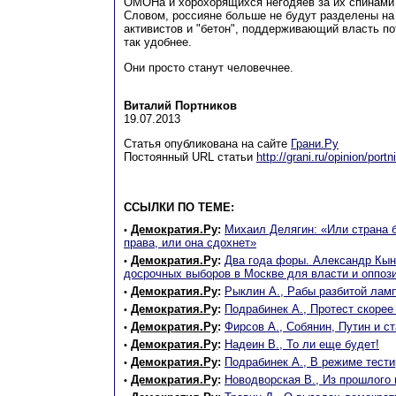
ОМОНа и хорохорящихся негодяев за их спинами 
Словом, россияне больше не будут разделены на
активистов и "бетон", поддерживающий власть по
так удобнее.
Они просто станут человечнее.
Виталий Портников
19.07.2013
Статья опубликована на сайте
Грани.Ру
Постоянный URL статьи
http://grani.ru/opinion/por
ССЫЛКИ ПО ТЕМЕ:
Демократия.Ру
:
Михаил Делягин: «Или страна б
•
права, или она сдохнет»
Демократия.Ру
:
Два года форы. Александр Кын
•
досрочных выборов в Москве для власти и оппоз
Демократия.Ру
:
Рыклин А., Рабы разбитой лам
•
Демократия.Ру
:
Подрабинек А., Протест скорее
•
Демократия.Ру
:
Фирсов А., Собянин, Путин и ст
•
Демократия.Ру
:
Надеин В., То ли еще будет!
•
Демократия.Ру
:
Подрабинек А., В режиме тест
•
Демократия.Ру
:
Новодворская В., Из прошлого 
•