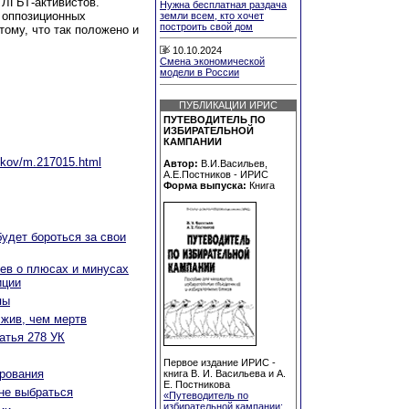
ЛГБТ-активистов.
Нужна бесплатная раздача
 оппозиционных
земли всем, кто хочет
построить свой дом
тому, что так положено и
10.10.2024
Смена экономической
модели в России
ПУБЛИКАЦИИ ИРИС
ПУТЕВОДИТЕЛЬ ПО
ИЗБИРАТЕЛЬНОЙ
КАМПАНИИ
tnikov/m.217015.html
Автор:
В.И.Васильев,
А.Е.Постников - ИРИС
Форма выпуска:
Книга
удет бороться за свои
ев о плюсах и минусах
иции
пы
 жив, чем мертв
атья 278 УК
Первое издание ИРИС -
ирования
книга В. И. Васильева и А.
Е. Постникова
не выбраться
«Путеводитель по
избирательной кампании: