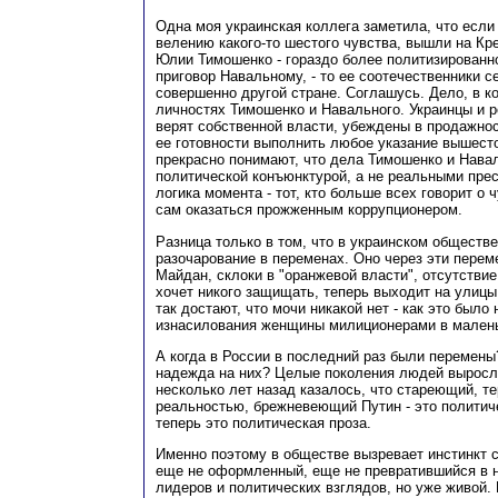
Одна моя украинская коллега заметила, что если 
велению какого-то шестого чувства, вышли на Кр
Юлии Тимошенко - гораздо более политизированн
приговор Навальному, - то ее соотечественники с
совершенно другой стране. Соглашусь. Дело, в ко
личностях Тимошенко и Навального. Украинцы и р
верят собственной власти, убеждены в продажно
ее готовности выполнить любое указание вышест
прекрасно понимают, что дела Тимошенко и Нава
политической конъюнктурой, а не реальными прес
логика момента - тот, кто больше всех говорит о
сам оказаться прожженным коррупционером.
Разница только в том, что в украинском обществе
разочарование в переменах. Оно через эти пере
Майдан, склоки в "оранжевой власти", отсутствие
хочет никого защищать, теперь выходит на улицы 
так достают, что мочи никакой нет - как это было
изнасилования женщины милиционерами в малень
А когда в России в последний раз были перемены
надежда на них? Целые поколения людей выросл
несколько лет назад казалось, что стареющий, т
реальностью, брежневеющий Путин - это политич
теперь это политическая проза.
Именно поэтому в обществе вызревает инстинкт 
еще не оформленный, еще не превратившийся в 
лидеров и политических взглядов, но уже живой. 