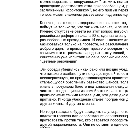
можно выразить в говорухинском "Так жить нельзя
прошедшие десятилетия стал приспособленцем, р
заслуженным "фронтовиком", но его призыв переж
теперь может знаменем развеваться над оппозиц
Конечно, настоящее выздоровление начнется тогд
поймут не только то, что так жить нельзя, и решат
Именно отсутствие ответа на этот вопрос погубил
российские реформы начала 90-х, сделав страну
разнообразных проходимцев. И если нынешнее д
базироваться только на протесте, на разоблачени
доброго царя, то произойдет просто очередная - 
зависимости от размаха народных выступлений, -
собственно уже испытали на себе российские со
"цветные революции".
Эти соседи убедились - как рано или поздно убед
что никакого особого пути не существует. Что ест
несовершенную, но придерживающуюся нравстве
старающуюся обеспечить равенство шансов, толе
жизнь в протухшем болоте под завывания кликуш 
чистоте, раздающиеся из самой что ни на есть гря
произносимые такими мерзавцами, что даже диску
противно. И когда убеждение станет программой д
другая жизнь. И другая страна.
Но тогда граждане будут выходить на улицы не то
подсчета голосов или освобождения оппозиционе
протестовать против тех, кто старается поссорит
другой национальности. Они не оставят в одиноче