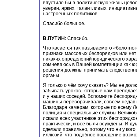
впустило бы в политическую жизнь целое
уверен, ярких, талантливых, инициативн
настроенных политиков.
Спасибо большое.
В.ПУТИН
: Спасибо.
Что касается так называемого «болотног
признаки массовых беспорядков или нет 
никаких определений юридического хара
сомневаюсь в Вашей компетенции как юр
решения должны принимать следственн
органы.
Я только о чём хочу сказать? Мы не дол
забывать уроков, которые нам преподаё
и у наших соседей. Вспомните беспорядк
машины переворачивали, совсем недавно
Благодаря камерам, которые по всему 
полиция и специальные службы Великоб
искали всех участников этих беспорядко
практически, и все были осуждены. И ду
сделали правильно, потому что ни у кого
иллюзий, что подобное поведение возмо