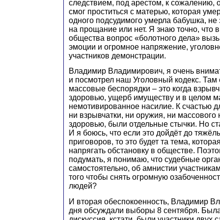
следствием, под арестом, к сожалению, 
смог проститься с матерью, которая уме
одного подсудимого умерла бабушка, не 
на прощание или нет. Я знаю точно, что 
общества вопрос «болотного дела» выз
эмоции и огромное напряжение, уголовн
участников демонстрации.
Владимир Владимирович, я очень внима
и посмотрел наш Уголовный кодекс. Там 
массовые беспорядки – это когда взрывча
здоровью, ущерб имуществу и в целом м
немотивированное насилие. К счастью дл
ни взрывчатки, ни оружия, ни массового 
здоровью, были отдельные стычки. Но ст
И я боюсь, что если это дойдёт до тяжёл
приговоров, то это будет та тема, котора
напрягать обстановку в обществе. Поэто
подумать, я понимаю, что судебные орг
самостоятельно, об амнистии участникам
того чтобы снять огромную озабоченнос
людей?
И вторая обеспокоенность, Владимир В
дня обсуждали выборы 8 сентября. Была
дискуссия, кстати, были участники двух 