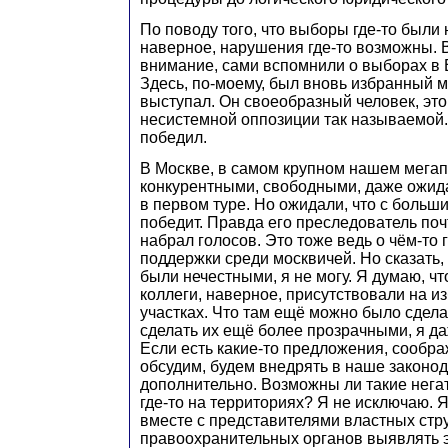
По поводу того, что выборы где‑то были
наверное, нарушения где‑то возможны. 
внимание, сами вспомнили о выборах в 
Здесь, по‑моему, был вновь избранный м
выступал. Он своеобразный человек, это
несистемной оппозиции так называемой.
победил.
В Москве, в самом крупном нашем мега
конкурентными, свободными, даже ожида
в первом туре. Но ожидали, что с больш
победит. Правда его преследователь поч
набрал голосов. Это тоже ведь о чём‑то 
поддержки среди москвичей. Но сказать,
были нечестными, я не могу. Я думаю, чт
коллеги, наверное, присутствовали на и
участках. Что там ещё можно было сделат
сделать их ещё более прозрачными, я д
Если есть какие‑то предложения, сообра
обсудим, будем внедрять в наше законо
дополнительно. Возможны ли такие нег
где‑то на территориях? Я не исключаю. 
вместе с представителями властных стру
правоохранительных органов выявлять э