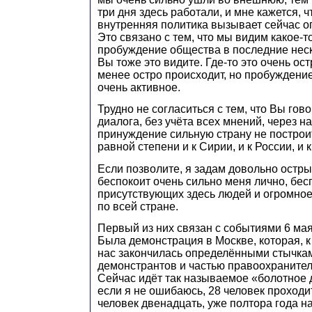
три дня здесь работали, и мне кажется, 
внутренняя политика вызывает сейчас о
Это связано с тем, что мы видим какое‑
пробуждение общества в последние неско
Вы тоже это видите. Где‑то это очень ост
менее остро происходит, но пробуждени
очень активное.
Трудно не согласиться с тем, что Вы гово
диалога, без учёта всех мнений, через н
принуждение сильную страну не построит
равной степени и к Сирии, и к России, и 
Если позволите, я задам довольно остры
беспокоит очень сильно меня лично, бесп
присутствующих здесь людей и огромное
по всей стране.
Первый из них связан с событиями 6 мая
Была демонстрация в Москве, которая, к
нас закончилась определёнными стычка
демонстрантов и частью правоохранител
Сейчас идёт так называемое «болотное д
если я не ошибаюсь, 28 человек проходит
человек двенадцать, уже полтора года н