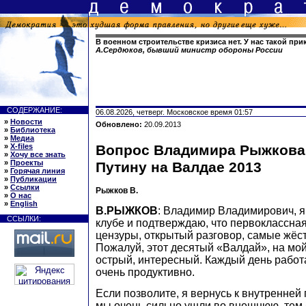
В военном строительстве кризиса нет. У нас такой прик
А.Сердюков, бывший министр обороны России
СОДЕРЖАНИЕ:
06.08.2026, четверг. Московское время 01:57
»
Новости
Обновлено:
20.09.2013
»
Библиотека
»
Медиа
»
X-files
Вопрос Владимира Рыжкова
»
Хочу все знать
»
Проекты
Путину на Валдае 2013
»
Горячая линия
»
Публикации
»
Ссылки
Рыжков В.
»
О нас
»
English
В.РЫЖКОВ
: Владимир Владимирович, я 
ССЫЛКИ:
клубе и подтверждаю, что первоклассна
цензуры, открытый разговор, самые жёс
Пожалуй, этот десятый «Валдай», на мой
острый, интересный. Каждый день работ
очень продуктивно.
Если позволите, я вернусь к внутренней 
мы очень сильно ушли во внешнюю, тем 