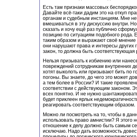
Есть там признаки массовых беспорядков 
Давайте всё‑таки дадим это на откуп п
органам и судебным инстанциям. Мне не
вмешиваться в эту дискуссию внутри. Но
сказать и хочу ещё раз публично сформ
позицию по ситуациям подобного рода. 
таким образом и выражают своё мнение 
они нарушают права и интересы других 
закон, то должна быть соответствующая 
Нельзя призывать к избиению или нанес
повреждений сотрудникам внутренних дел
хотят выколоть или призывают бить по г
погоны. Вы знаете, до чего это может до
а тем более в России? И такие проявлен
соответствии с действующим законом. Э
всех понятно. И не нужно шантажировать
будет приклеен ярлык недемократичност
реагировать соответствующим образом.
Можно ли посмотреть на то, чтобы в дан
использовать право амнистии? Я этого 
отношение к делу должно быть самым се
исключаю. Надо дать возможность дове
процедуры до логического юридического