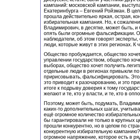
кампаний: московской кампании, выступ
Екатеринбурга – Евгений Ройзман. В це
прошла действительно яркая, острая, ко
избирательная кампания. Но, к сожален
Владимирович, в десятке, может быть, и
опять были огромные фальсификации. О
наблюдатели, об этом говорят эксперты, 
люди, которые живут в этих регионах. К 
Общество пробуждается, общество хочет
управлении государством, общество хоче
выборах, общество хочет получить легит
отдельные люди в регионах привыкли по
пририсовывать, фальсифицировать. Это 
это приводит к разочарованию, и это пр
итоге к подрыву доверия к тому государс
желают и те, кто у власти, и те, кто в опп
Поэтому, может быть, подумать, Владим
каких‑то дополнительных шагах, учитывая
ещё огромное количество избирательных
бы гарантировали не только в крупных ц
прошли конкурентно, но в целом по стра
конкурентную избирательную кампанию?
огромное напряжение, которое есть в ря