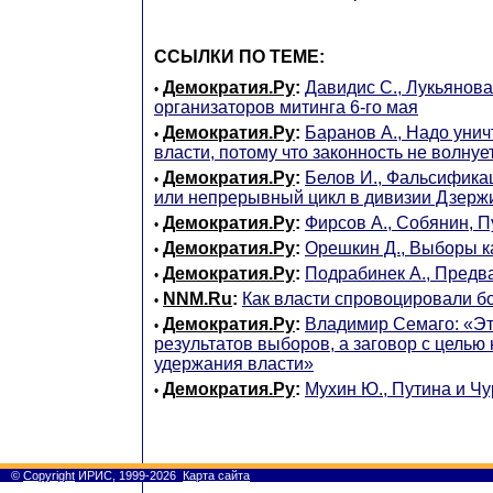
ССЫЛКИ ПО ТЕМЕ:
Демократия.Ру
:
Давидис С., Лукьянова
•
организаторов митинга 6-го мая
Демократия.Ру
:
Баранов А., Надо унич
•
власти, потому что законность не волнуе
Демократия.Ру
:
Белов И., Фальсифик
•
или непрерывный цикл в дивизии Дзерж
Демократия.Ру
:
Фирсов А., Собянин, П
•
Демократия.Ру
:
Орешкин Д., Выборы к
•
Демократия.Ру
:
Подрабинек А., Предв
•
NNM.Ru
:
Как власти спровоцировали б
•
Демократия.Ру
:
Владимир Семаго: «Э
•
результатов выборов, а заговор с целью
удержания власти»
Демократия.Ру
:
Мухин Ю., Путина и Чу
•
©
Copyright
ИРИС, 1999-2026
Карта сайта