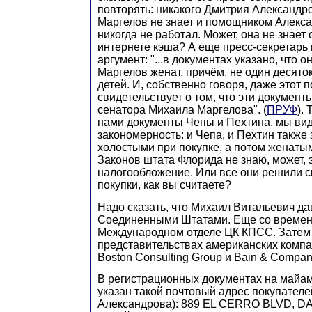
повторять: никакого Дмитрия Александр
Маргелов не знает и помощником Алекс
никогда не работал. Может, она не знает
интернете кэша? А еще пресс-секретарь
аргумент: "...в документах указано, что о
Маргелов женат, причём, не один десяток 
детей. И, собственно говоря, даже этот 
свидетельствует о том, что эти документ
сенатора Михаила Маргелова". (
ПРУФ
).
нами документы Чепы и Пехтина, мы ви
закономерность: и Чепа, и Пехтин также
холостыми при покупке, а потом женаты
Законов штата Флорида не знаю, может, э
налогообложение. Или все они решили с
покупки, как вы считаете?
Надо сказать, что Михаил Витальевич дав
Соединенными Штатами. Еще со времен, 
Международном отделе ЦК КПСС. Затем 
представительствах американских компан
Boston Consulting Group и Bain & Compan
В регистрационных документах на майа
указан такой почтовый адрес покупателе
Александрова): 889 EL CERRO BLVD, DA