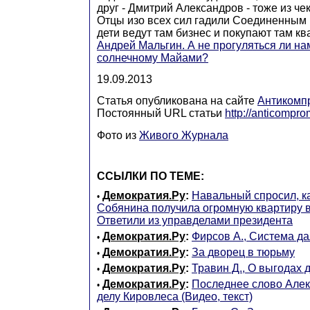
друг - Дмитрий Александров - тоже из че
Отцы изо всех сил гадили Соединенным
дети ведут там бизнес и покупают там квар
Андрей Мальгин. А не прогуляться ли на
солнечному Майами?
19.09.2013
Статья опубликована на сайте
Антикомп
Постоянный URL статьи
http://anticompro
Фото из
Живого Журнала
ССЫЛКИ ПО ТЕМЕ:
Демократия.Ру
:
Навальный спросил, к
•
Собянина получила огромную квартиру в
Ответили из управделами президента
Демократия.Ру
:
Фирсов А., Система д
•
Демократия.Ру
:
За дворец в тюрьму
•
Демократия.Ру
:
Травин Д., О выгодах 
•
Демократия.Ру
:
Последнее слово Алек
•
делу Кировлеса (Видео, текст)