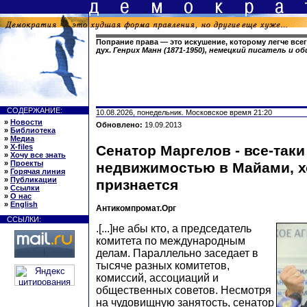
Попрание права — это искушение, которому легче все
дух.
Генрих Манн (1871-1950), немецкий писатель и 
СОДЕРЖАНИЕ:
10.08.2026, понедельник. Московское время 21:20
»
Новости
Обновлено:
19.09.2013
»
Библиотека
»
Медиа
»
X-files
Сенатор Маргелов - все-таки
»
Хочу все знать
»
Проекты
недвижимостью в Майами, хо
»
Горячая линия
»
Публикации
признается
»
Ссылки
»
О нас
»
English
Антикомпромат.Орг
ССЫЛКИ:
.[...]не абы кто, а председатель
комитета по международным
делам. Параллельно заседает в
тысяче разных комитетов,
комиссий, ассоциаций и
общественных советов. Несмотря
на чудовищную занятость, сенатор