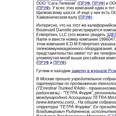
OOO "Сага-Телеком" (
ПРУФ
,
ПРУФ
) и О
(
ПРУФ
). У всех этих компаний один и тот
Щелковскому шоссе. И еще у них есть О
Хамовническом валу (
ПРУФ
).
Интересно, что на этот же калифорнийски
Boulevard Danville регистрируется компа
Enterprises, LLC (это можно увидеть
ЗДЕ
Name и ввести номер компании 1996047
этом компания K.D.M Enterprises указана
телекоммуникационного оборудования, а
представительство имеет тот же телефон 
упомянутая мной выше российская комп
(
ПРУФ
и
ПРУФ
).
Гуглим и находим
заметку в журнале Рc
В Москве прошло учредительное собра
партнерства по продвижению техноло
(TErrestrial Trunked RAdio - транкингов
радиосвязь) - “ТЕТРА Форум”, регионал
международной Ассоциации TETRA Mo
(www.tetramou.com)... На общем собран
структура “ТЕТРА Форума”. Ее презид
Владимирович Рыбаченков, исполнител