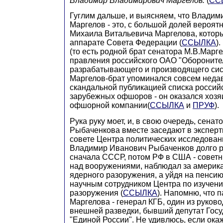
Владимир Владимирович Маргелов.
(
СС
Гуглим дальше, и выясняем, что Влади
Маргелов - это, с большой долей вероят
Михаила Витальевича Маргелова, которы
аппарате Совета Федерации (
ССЫЛКА
)
(то есть родной брат сенатора М.В.Марге
правления российского ОАО "Обороните
разрабатывающего и производящего си
Маргелов-брат упоминался совсем недав
скандальной публикацией списка россий
зарубежных офшоров - он оказался хозя
офшорной компании(
ССЫЛКА
и
ПРУФ
).
Рука руку моет, и, в свою очередь, сенат
Рыбаченкова вместе заседают в экспер
совете Центра политических исследован
Владимир Иванович Рыбаченков долго р
сначала СССР, потом РФ в США - советн
над вооружениями, наблюдал за америк
ядерного разоружения, а уйдя на пенси
научным сотрудником Центра по изучен
разоружения (
ССЫЛКА
). Напомню, что 
Маргелова - генерал КГБ, один из руков
внешней разведки, бывший депутат Госу
"Единой России". Не удивлюсь, если окаж