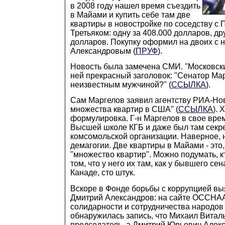
в 2008 году нашел время съездить
в Майами и купить себе там две
квартиры в новостройке по соседству с 
Третьяком: одну за 408.000 долларов, дру
долларов. Покупку оформил на двоих с 
Александровым (
ПРУФ
).
Новость была замечена СМИ. "Московски
ней прекрасный заголовок: "Сенатор Мар
неизвестным мужчиной?" (
ССЫЛКА
).
Сам Маргелов заявил агентству РИА-Нов
множества квартир в США" (
ССЫЛКА
).
формулировка. Г-н Маргелов в свое вре
Высшей школе КГБ и даже был там секр
комсомольской организации. Наверное, 
демагогии. Две квартиры в Майами - это,
"множество квартир". Можно подумать, кт
том, что у него их там, как у бывшего се
Канаде, сто штук.
Вскоре в Фонде борьбы с коррупцией выя
Дмитрий Александров: на сайте ОССНА
солидарности и сотрудничества народов
обнаружилась запись, что Михаил Витал
председатель, а Дмитрий Юрьевич Алекса