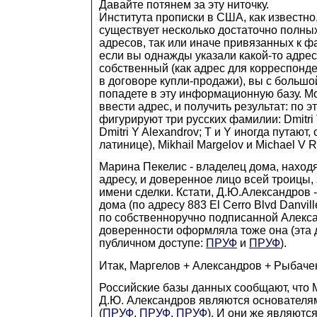
Давайте потянем за эту ниточку.
Института прописки в США, как известно,
существует несколько достаточно полны
адресов, так или иначе привязанных к ф
если вы однажды указали какой-то адрес
собственный (как адрес для корреспонде
в договоре купли-продажи), вы с большо
попадете в эту информационную базу. 
ввести адрес, и получить результат: по э
фигурируют три русских фамилии: Dmitri 
Dmitri Y Alexandrov; T и Y иногда путают,
латинице), Mikhail Margelov и Michael V 
Марина Пекелис - владелец дома, наход
адресу, и доверенное лицо всей троицы,
имени сделки. Кстати, Д.Ю.Александров 
дома (по адресу 883 El Cerro Blvd Danvil
по собственноручно подписанной Алек
доверенности оформляла тоже она (эта 
публичном доступе:
ПРУФ
и
ПРУФ
).
Итак, Маргелов + Александров + Рыбаче
Российские базы данных сообщают, что 
Д.Ю. Александров являются основателя
(
ПРУФ
,
ПРУФ
,
ПРУФ
). И они же являютс