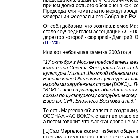
причем должность его обозначена как "с
Председателя комитета по международ
Федерации Федерального Собрания РФ" 
От себя добавим, что возглавляемое 
стало соучредителем ассоциации АС «В
директор которой - сюрприз! - Дмитрий
(
ПРУФ
).
Или вот небольшая заметка 2003 года:
"17 октября в Москве председатель ме
комитета Совета Федерации Михаил М
культуры Михаил Швыдкой объявили о 
Всесоюзного Общества культурных свя
народами зарубежных стран (ВОКС)... П
"ВОКС - это структура, объединяюща
союзы по культурному сотрудничеству
Европы, СНГ, Ближнего Востока и т.д."
То есть Маргелов объявляет о создании 
ОССНАА «АС ВОКС», ставит во главе ее
а потом говорит, что Александрова не зн
[...]Сам Маргелов как мог избегал общен
скользкую тему, но его пресс-секретарь