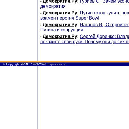
Демократия.Ру
:
Гуриев С., Зачем экон
•
демократия
Демократия.Ру
:
Путин готов купить но
•
взамен перстня Super Bowl
Демократия.Ру
:
Наганов В., О героиче
•
Путина и коррупции
Демократия.Ру
:
Сергей Доренко: Влад
•
покажите свои руки! Почему они до сих 
©
Copyright
ИРИС, 1999-2026
Карта сайта