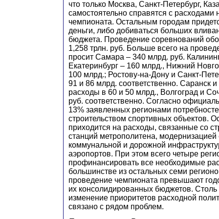
что только Москва, Санкт-Петербург, Каз
самостоятельно справятся с расходами 
чемпионата. Остальным городам придет
деньги, либо добиваться больших влива
бюджета. Проведение соревнований обо
1,258 трлн. руб. Больше всего на прове
просит Самара – 340 млрд. руб. Калининг
Екатеринбург – 160 млрд., Нижний Новго
100 млрд.; Ростову-на-Дону и Санкт-Пет
91 и 86 млрд. соответственно. Саранск и
расходы в 60 и 50 млрд., Волгоград и Соч
руб. соответственно. Согласно официал
13% заявленных регионами потребносте
строительством спортивных объектов. О
приходится на расходы, связанные со с
станций метрополитена, модернизацией
коммунальной и дорожной инфраструкту
аэропортов. При этом всего четыре реги
профинансировать все необходимые рас
большинстве из остальных семи регионо
проведение чемпионата превышают год
их консолидированных бюджетов. Столь
изменение приоритетов расходной полит
связано с рядом проблем.