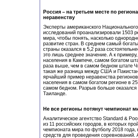
Россия – на третьем месте по регион
неравенству
Эксперты американского Национального
исследований проанализировали 1503 ре
мира, чтобы понять, насколько однород
развитие стран. В среднем самый богат
страны оказался в 5,2 раза состоятельне
это лишь среднее значение. А к примеру
населения в Кампече, самом богатом шта
раза выше, чем в самом бедном штате 
такая же разница между США и Пакистан
ярчайший пример неравенства регионов
населения в самом богатом регионе в 25
самом бедном. Разрыв больше оказался 
Таиланде.
Не все регионы потянут чемпионат м
Аналитическое агентство Standard & Poor
из 11 российских городов, в которых про
чемпионата мира по футболу 2018 года,
средств для проведения соревнований. 