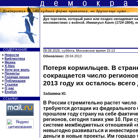
Дух торговли, который рано или поздно овладевает ка
несовместимо с войной.
Иммануил Кант (1724-1804),
СОДЕРЖАНИЕ:
08.08.2026, суббота. Московское время 15:13
»
Новости
Обновлено:
29.04.2013
»
Библиотека
»
Медиа
»
X-files
Потеря кормильцев. В стран
»
Хочу все знать
»
Проекты
сокращается число регионов
»
Горячая линия
»
Публикации
2013 году их осталось всего
»
Ссылки
»
О нас
»
English
Забавина Ю.
ССЫЛКИ:
В России стремительно растет число
требуются дотации из федерального 
прошлом году страну на себе фактиче
регионов, сегодня таких уже 10. При
системе межбюджетных отношений «
невыгодно развиваться и инвестиро
деньги в новые проекты. Им гораздо 