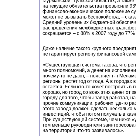
Мурманской, Тульской областях, а также
на текущие обязательства превысили 93
финансово-экономическое положение су
может не вызывать беспокойства, – сказ
Средний уровень их бюджетной обеспеч
распределения межбюджетных трансфер
сокращается – с 88% в 2007 году до 77% 
Даже наличие такого крупного предприят
не гарантирует региону финансовой сам
«Существующая система такова, что рег
много полномочий, а денег на исполнен
почему-то не дают, – поясняет г-н Меламе
регионы растет год от года. А в городах
остается. Если кто-то хочет построить в г
хорошо, но город со всех этих денег от 
городу для того, чтобы завод работал, на
прочие коммуникации, рабочих где-то ра
этого завода должен сделать несколько
инвестиций, чтобы потом получать в казн
При существующей системе, чем ниже «
тем меньше руководители заинтересован
на территории что-то развивалось».