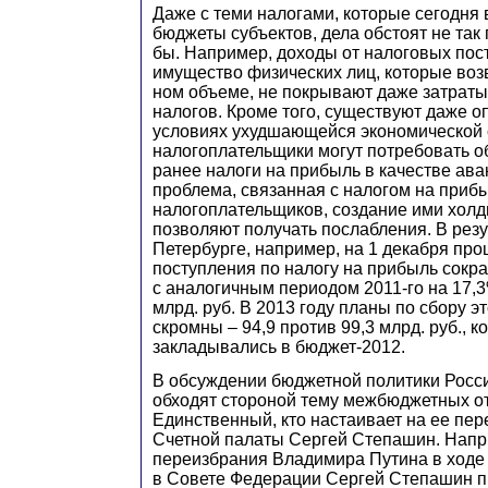
Даже с теми налогами, которые сегодня
бюджеты субъектов, дела обстоят не так 
бы. Например, доходы от налоговых пос
имущество физических лиц, которые во
ном объеме, не покрывают даже затраты 
налогов. Кроме того, существуют даже оп
условиях ухудшающейся экономической 
налогоплательщики могут потребовать 
ранее налоги на прибыль в качестве ава
проблема, связанная с налогом на прибы
налогоплательщиков, создание ими холд
позволяют получать послабления. В резу
Петербурге, например, на 1 декабря про
поступления по налогу на прибыль сокр
с аналогичным периодом 2011-го на 17,3%
млрд. руб. В 2013 году планы по сбору э
скромны – 94,9 против 99,3 млрд. руб., к
закладывались в бюджет-2012.
В обсуждении бюджетной политики Росс
обходят стороной тему межбюджетных о
Единственный, кто настаивает на ее пере
Счетной палаты Сергей Степашин. Напр
переизбрания Владимира Путина в ходе
в Совете Федерации Сергей Степашин п