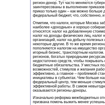
регион-донор. Тут часто меняются губер
заинтересованы в выполнении приказов 
приказ только один – как можно больше 
федеральный бюджет, что, собственно, и
Отметим, что налоги, которые Москва заб
наиболее «доходные» и хорошо собирае
относятся: налог на добавленную стоимо
налог на доходы физических лиц, налог 
организаций, налог на добычу полезных
некоторые другие. В то же время регио
пополняются налогом на имущество орга
игорный бизнес, транспортным налогом. 
регионов, богатых природными ресурсам
недостаточно средств, чтобы покрывать
бюджетные обязательства. У местных по
возможностей, стимулов и желания рабо
эффективно, а главное – проблемой ста
инициативы в субъектах. Чем больше на
федеральный центр, тем меньше стимуло
эффективной работы. В самом невыгод
оказываются регионы-доноры.
Изначально реформа межбюджетных от
призвана помочь выжить менее успешны