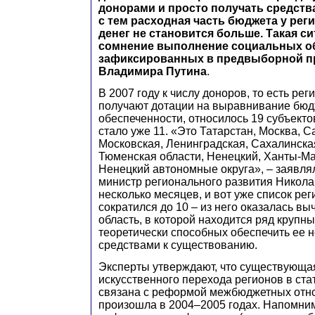
донорами и просто получать средства
с тем расходная часть бюджета у реги
денег не становится больше. Такая си
сомнение выполнение социальных об
зафиксированных в предвыборной п
Владимира Путина
.
В 2007 году к числу доноров, то есть рег
получают дотации на выравнивание бю
обеспеченности, относилось 19 субъектов
стало уже 11. «Это Татарстан, Москва, С
Московская, Ленинградская, Сахалинска
Тюменская области, Ненецкий, Ханты-М
Ненецкий автономные округа», – заявля
министр регионального развития Никол
несколько месяцев, и вот уже список ре
сократился до 10 – из него оказалась в
область, в которой находится ряд крупн
теоретически способных обеспечить ее
средствами к существованию.
Эксперты утверждают, что существующа
искусственного перехода регионов в ст
связана с реформой межбюджетных отн
произошла в 2004–2005 годах. Напомним,