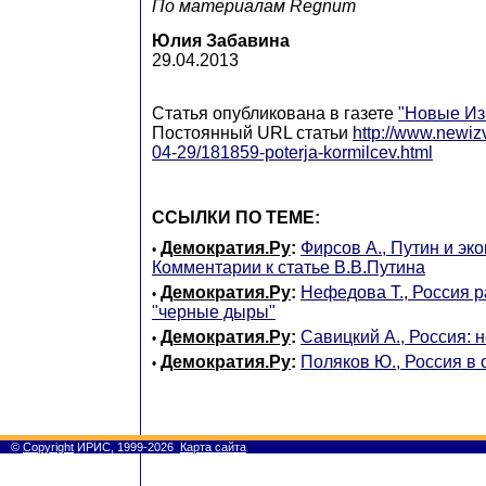
По материалам Regnum
Юлия Забавина
29.04.2013
Статья опубликована в газете
"Новые Из
Постоянный URL статьи
http://www.newiz
04-29/181859-poterja-kormilcev.html
ССЫЛКИ ПО ТЕМЕ:
Демократия.Ру
:
Фирсов А., Путин и эк
•
Комментарии к статье В.В.Путина
Демократия.Ру
:
Нефедова Т., Россия р
•
"черные дыры"
Демократия.Ру
:
Савицкий А., Россия: 
•
Демократия.Ру
:
Поляков Ю., Россия в 
•
©
Copyright
ИРИС, 1999-2026
Карта сайта