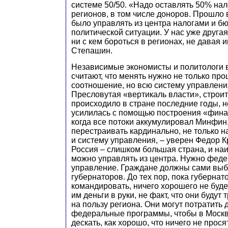
системе 50/50. «Надо оставлять 50% на
регионов, в том числе доноров. Прошло 
было управлять из центра налогами и б
политической ситуации. У нас уже другая
ни с кем бороться в регионах, не давая и
Степашин.
Независимые экономисты и политологи 
считают, что менять нужно не только пр
соотношение, но всю систему управлени
Пресловутая «вертикаль власти», строит
происходило в стране последние годы, 
усилилась с помощью построения «фина
когда все потоки аккумулировал Минфин
перестраивать кардинально, не только н
и систему управления, – уверен Федор 
Россия – слишком большая страна, и наи
можно управлять из центра. Нужно фед
управление. Граждане должны сами выб
губернаторов. До тех пор, пока губернат
командировать, ничего хорошего не буде
им деньги в руки, не факт, что они будут 
на пользу региона. Они могут потратить 
федеральные программы, чтобы в Москв
дескать, как хорошо, что ничего не просят