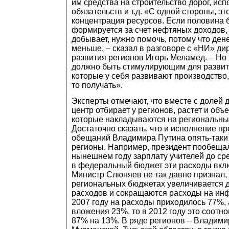
им средства на строительство дорог, ис
обязательств и т.д. «С одной стороны, э
концентрация ресурсов. Если половина
формируется за счет нефтяных доходов, 
добывает, нужно помочь, потому что дене
меньше, – сказал в разговоре с «НИ» ди
развития регионов Игорь Меламед. – Н
должно быть стимулирующим для развити
которые у себя развивают производство,
то получать».
Эксперты отмечают, что вместе с долей 
центр отбирает у регионов, растет и объ
которые накладываются на региональны
Достаточно сказать, что и исполнение 
обещаний Владимира Путина опять-таки
регионы. Например, президент пообещал
нынешнем году зарплату учителей до сре
в федеральный бюджет эти расходы вкл
Министр Слюняев не так давно признал, 
региональных бюджетах увеличивается 
расходов и сокращаются расходы на инф
2007 году на расходы приходилось 77%,
вложения 23%, то в 2012 году это соотн
87% на 13%. В ряде регионов – Владимир