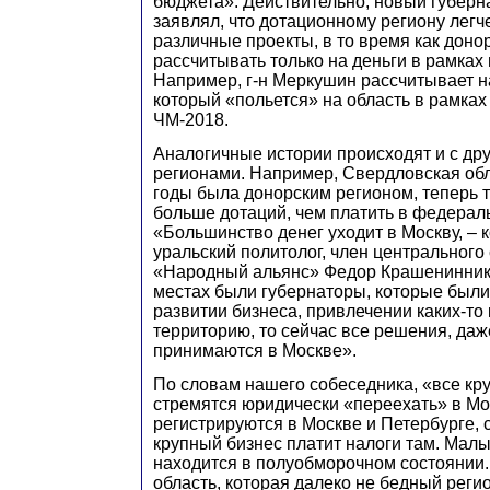
бюджета». Действительно, новый губерн
заявлял, что дотационному региону легч
различные проекты, в то время как доно
рассчитывать только на деньги в рамках
Например, г-н Меркушин рассчитывает на
который «польется» на область в рамках
ЧМ-2018.
Аналогичные истории происходят и с др
регионами. Например, Свердловская обл
годы была донорским регионом, теперь т
больше дотаций, чем платить в федерал
«Большинство денег уходит в Москву, – 
уральский политолог, член центрального
«Народный альянс» Федор Крашениннико
местах были губернаторы, которые были
развитии бизнеса, привлечении каких-то
территорию, то сейчас все решения, даж
принимаются в Москве».
По словам нашего собеседника, «все кр
стремятся юридически «переехать» в Мо
регистрируются в Москве и Петербурге, 
крупный бизнес платит налоги там. Малы
находится в полуобморочном состоянии
область, которая далеко не бедный регио