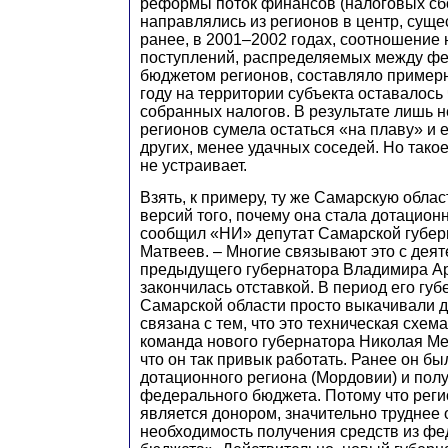
реформы поток финансов (налоговых сб
направлялись из регионов в центр, суще
ранее, в 2001–2002 годах, соотношение
поступлений, распределяемых между фе
бюджетом регионов, составляло примерно
году на территории субъекта оставалось
собранных налогов. В результате лишь 
регионов сумела остаться «на плаву» и
других, менее удачных соседей. Но тако
не устраивает.
Взять, к примеру, ту же Самарскую облас
версий того, почему она стала дотацион
сообщил «НИ» депутат Самарской губер
Матвеев. – Многие связывают это с дея
предыдущего губернатора Владимира Ар
закончилась отставкой. В период его губ
Самарской области просто выкачивали д
связана с тем, что это техническая схем
команда нового губернатора Николая Ме
что он так привык работать. Ранее он б
дотационного региона (Мордовии) и полу
федерального бюджета. Потому что реги
является донором, значительно труднее
необходимость получения средств из фе