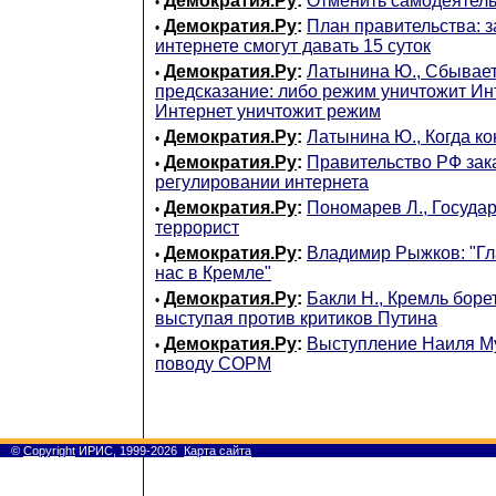
Демократия.Ру
:
Отменить самодеятель
•
Демократия.Ру
:
План правительства: з
•
интернете смогут давать 15 суток
Демократия.Ру
:
Латынина Ю., Сбывае
•
предсказание: либо режим уничтожит Инт
Интернет уничтожит режим
Демократия.Ру
:
Латынина Ю., Когда к
•
Демократия.Ру
:
Правительство РФ зака
•
регулировании интернета
Демократия.Ру
:
Пономарев Л., Государ
•
террорист
Демократия.Ру
:
Владимир Рыжков: "Гл
•
нас в Кремле"
Демократия.Ру
:
Бакли Н., Кремль боре
•
выступая против критиков Путина
Демократия.Ру
:
Выступление Наиля М
•
поводу СОРМ
©
Copyright
ИРИС, 1999-2026
Карта сайта