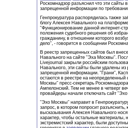
Роскомнадзор разъяснил что эти сайты 
запрещенной информации по требовани
Генпрокуратура распорядилась также заб
блогу Алексея Навального на платформ
"Функционирование данной интернет-ст
положения судебного решения об избра
гражданину, в отношении которого возб
дело", - говорится в сообщении Роскомн
В реестр запрещенных сайтов был внесе
Навального на сайте "Эха Москвы". После
Livejournal закрыли российским пользова
Навального, эти сайты были удалены из
запрещенной информации. "Грани", Касп
остаются в реестре на неопределенный 
Москвы" пресс-секретарь Роскомнадзор
Ампелонский. Тем не менее в четверг в
провайдеры начали отключать сайт "Эхо
"Эхо Москвы" направит в Генпрокуратур
запрос, в котором попросит разъяснить, 
высказывания Алексея Навального нося
характер, чтобы остальные материалы, 
экстремистский характер, были доступны
говорится в
заявлении
главного редакто