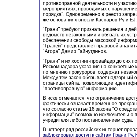
противоправной деятельности и участию
мероприятиях, проводимых с нарушение
порядка". Одновременно в реестр запре
же основаниях внесли Каспаров.Ру и EJ.
"Грани" требуют признать решения и де
ведомств незаконными и обязать их устр
обеспечении свободы массовой информ
"Граней" представляет правовой аналит
"Агора" Дамир Гайнутдинов.
"Грани" и их хостинг-провайдер до сих п
Роскомнадзора указания на конкретные 
по мнению прокуроров, содержат незак
Между тем закон обязывает надзорный о
страницы сайта, позволяющие идентиф
"противоправную" информацию.
В иске отмечается, что ограничение дос
фактически означает временное прекращ
что согласно статье 16 закона "О средст
информации" возможно исключительно 
учредителя либо постановлением суда.
В четверг ряд российских интернет-про
заблокировал доступ к сайтам Грани.Ру, 