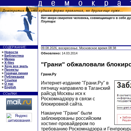
Нет зверя свирепее человека, совмещающего в себе ду
Плутарх
СОДЕРЖАНИЕ:
09.08.2026, воскресенье. Московское время 08:38
»
Новости
Обновлено:
14.03.2014
»
Библиотека
»
Медиа
»
X-files
"Грани" обжаловали блокиро
»
Хочу все знать
»
Проекты
»
Горячая линия
Грани.Ру
»
Публикации
»
Ссылки
Интернет-издание "Грани.Ру" в
»
О нас
»
English
пятницу направило в Таганский
райсуд Москвы иск к
ССЫЛКИ:
Роскомнадзору в связи с
блокировкой сайта.
Накануне "Грани" были
заблокированы российским
хостинг-провайдером по
требованию Роскомнадзора и Генпрокура