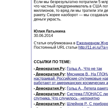
Если мы безрезультатно потратили 5 млр
что частный предприниматель в США по
миллионов, то вряд ли мы тратили эти де
ракету. Скорее наоборот — мы создавали
деньги украсть.
Юлия Латынина
30.06.2014
Статья опубликована в
Ежедневном Жур
Постоянный URL статьи
http://11.ej.ru/?
ССЫЛКИ ПО ТЕМЕ:
Демократия.Ру
:
Гольц А., Что не так
•
Демократия.Ру
:
Мясников В., На ГЛОН
•
настраивай. Российские спутниковые на
работают от американских космических 
Демократия.Ру
:
Гольц А., Летела ракет
•
Демократия.Ру
:
Система ГЛОНАСС лиш
•
спутника. Что случилось - непонятно
Демократия.Ру
:
Шлейнов Р., C приборо
•