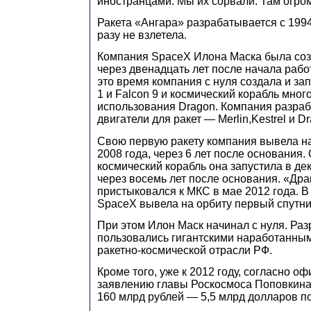
иностранцами. Мы их сорвали. Там огро
Ракета «Ангара» разрабатывается с 1994 
разу не взлетела.
Компания SpaceX Илона Маска была созд
через двенадцать лет после начала рабо
это время компания с нуля создала и за
1 и Falcon 9 и космический корабль мног
использования Dragon. Компания разраб
двигатели для ракет — Merlin,Kestrel и Dr
Свою первую ракету компания вывела на
2008 года, через 6 лет после основания
космический корабль она запустила в дек
через восемь лет после основания. «Др
пристыковался к МКС в мае 2012 года. В
SpaceX вывела на орбиту первый спутни
При этом Илон Маск начинал с нуля. Ра
пользовались гигантскими наработанны
ракетно-космической отрасли РФ.
Кроме того, уже к 2012 году, согласно о
заявлению главы Роскосмоса Поповкина
160 млрд рублей — 5,5 млрд долларов по