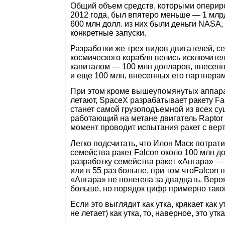
Общий объем средств, которыми оперир
2012 года, был впятеро меньше — 1 млр
600 млн долл. из них были деньги NASA,
конкретные запуски.
Разработки же трех видов двигателей, с
космического корабля велись исключите
капиталом — 100 млн долларов, внесен
и еще 100 млн, внесенных его партнерам
При этом кроме вышеупомянутых аппара
летают, SpaceX разрабатывает ракету Fa
станет самой грузоподъемной из всех су
работающий на метане двигатель Raptor
момент проводит испытания ракет с вер
Легко подсчитать, что Илон Маск потрати
семейства ракет Falcon около 100 млн д
разработку семейства ракет «Ангара» — 
или в 55 раз больше, при том чтоFalcon по
«Ангара» не полетела за двадцать. Веро
больше, но порядок цифр примерно тако
Если это выглядит как утка, крякает как у
не летает) как утка, то, наверное, это утка