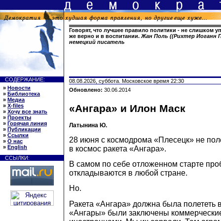
Говорят, что лучшее правило политики - не слишком у
же верно и в воспитании.
Жан Поль ((Рихтер Иоганн П
немецкий писатель
СОДЕРЖАНИЕ:
08.08.2026, суббота. Московское время 22:30
»
Новости
Обновлено:
30.06.2014
»
Библиотека
»
Медиа
»
X-files
«Ангара» и Илон Маск
»
Хочу все знать
»
Проекты
»
Горячая линия
Латынина Ю.
»
Публикации
»
Ссылки
28 июня с космодрома «Плесецк» не пол
»
О нас
»
English
в космос ракета «Ангара».
ССЫЛКИ:
В самом по себе отложенном старте про
откладываются в любой стране.
Но.
Ракета «Ангара» должна была полететь в
«Ангары» были заключены коммерческие