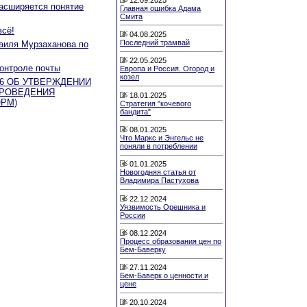
расширяется понятие
Главная ошибка Адама
Смита
всё!
04.08.2025
Последний трамвай
аиля Мурзаханова по
22.05.2025
контроле почты
Европа и Россия. Огород и
козел
 N 6 ОБ УТВЕРЖДЕНИИ
ПРОВЕДЕНИЯ
18.01.2025
РМ)
Стратегия "кочевого
бандита"
08.01.2025
Что Маркс и Энгельс не
поняли в потреблении
01.01.2025
Новогодняя статья от
Владимира Пастухова
22.12.2024
Уязвимость Орешника и
России
08.12.2024
Процесс образования цен по
Бем-Баверку
27.11.2024
Бем-Баверк о ценности и
цене
20.10.2024