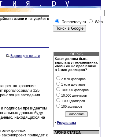
ийся из земли и тянущийся к
Democracy.ru
Web
ОПРОС
Версия для печати
Какая должна быть
зарплата у госчиновника,
чтобы он не брал взятки
в 1 млн долларов?
2 млн долларов
1 млн долларов
запрет на хранение
нт проголосовали 325
100.000 долларов
трансляция заседания
10.000 долларов
1.000 долларов
100 долларов
 и подписан президентом
рсональных данных будут
данных, находящихся на
•
Результаты
и электронных
АРХИВ СТАТЕЙ:
 законопроект приведет к