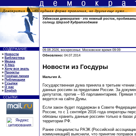
Узбекская демократия - это нежный росток, пробивающ
солнцу.
Шерзод Кудратходжаев
СОДЕРЖАНИЕ:
09.08.2026, воскресенье. Московское время 09:09
»
Новости
Обновлено:
04.07.2014
»
Библиотека
»
Медиа
»
X-files
Новости из Госдуры
»
Хочу все знать
»
Проекты
»
Горячая линия
Мальгин А.
»
Публикации
»
Ссылки
Государственная дума приняла в третьем чтении 
»
О нас
данных россиян за пределами России. За докуме
»
English
депутатов, против – 65 парламентариев. Прямая 
ССЫЛКИ:
ведется на сайте Думы.
Если закон будет поддержан в Совете Федерации
России, то с 1 сентября 2016 года операторы пе
обязаны хранить данные россиян только в базах 
территории РФ.
Ранее специалисты РАЭК (Российской ассоциаци
коммуникаций) выяснили, что принятие поправок в