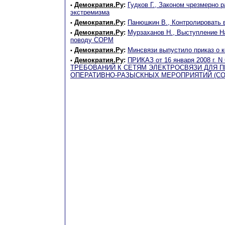
Демократия.Ру
:
Гудков Г., Законом чрезмерно 
•
экстремизма
Демократия.Ру
:
Панюшкин В., Контролировать 
•
Демократия.Ру
:
Мурзаханов Н., Выступление Н
•
поводу СОРМ
Демократия.Ру
:
Минсвязи выпустило приказ о 
•
Демократия.Ру
:
ПРИКАЗ от 16 января 2008 г.
•
ТРЕБОВАНИЙ К СЕТЯМ ЭЛЕКТРОСВЯЗИ ДЛЯ 
ОПЕРАТИВНО-РАЗЫСКНЫХ МЕРОПРИЯТИЙ (СО