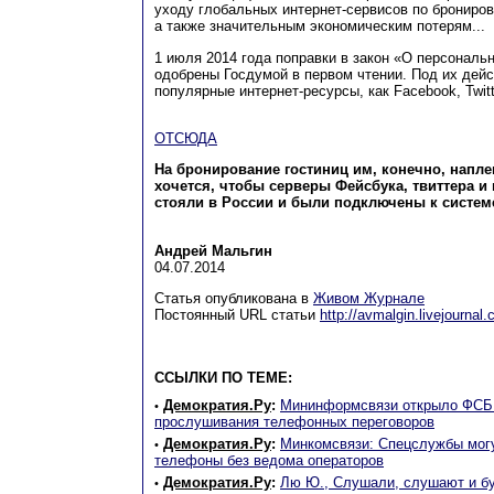
уходу глобальных интернет-сервисов по брониров
а также значительным экономическим потерям...
1 июля 2014 года поправки в закон «О персонал
одобрены Госдумой в первом чтении. Под их дейс
популярные интернет-ресурсы, как Facebook, Twitt
ОТСЮДА
На бронирование гостиниц им, конечно, напле
хочется, чтобы серверы Фейсбука, твиттера и
стояли в России и были подключены к систе
Андрей Мальгин
04.07.2014
Статья опубликована в
Живом Журнале
Постоянный URL статьи
http://avmalgin.livejourna
ССЫЛКИ ПО ТЕМЕ:
Демократия.Ру
:
Мининформсвязи открыло ФСБ
•
прослушивания телефонных переговоров
Демократия.Ру
:
Минкомсвязи: Спецслужбы мог
•
телефоны без ведома операторов
Демократия.Ру
:
Лю Ю., Слушали, слушают и б
•