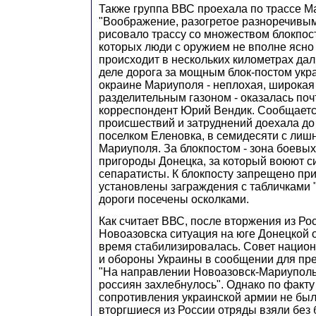
Также группа ВВС проехала по трассе М
"Воображение, разогретое разноречивы
рисовало трассу со множеством блокпост
которых люди с оружием не вполне ясно 
происходит в нескольких километрах дал
деле дорога за мощным блок-постом укр
окраине Мариуполя - неплохая, широкая 
разделительным газоном - оказалась почт
корреспондент Юрий Вендик. Сообщается
происшествий и затруднений доехала до 
поселком Еленовка, в семидесяти с лиш
Мариуполя. За блокпостом - зона боевых
пригороды Донецка, за который воюют с
сепаратисты. К блокпосту запрещено пр
установлены заграждения с табличками 
дороги посечены осколками.
Как считает ВВС, после вторжения из Ро
Новоазовска ситуация на юге Донецкой о
время стабилизировалась. Совет нацио
и обороны Украины в сообщении для пре
"На направлении Новоазовск-Мариуполь
россиян захлебнулось". Однако по факт
сопротивления украинской армии не был
вторгшиеся из России отряды взяли без 