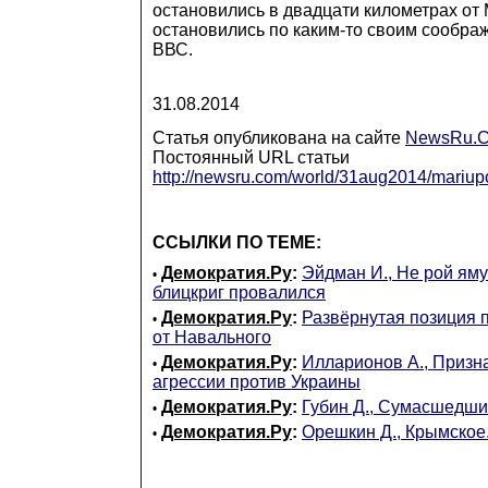
остановились в двадцати километрах от 
остановились по каким-то своим соображ
ВВС.
31.08.2014
Статья опубликована на сайте
NewsRu.
Постоянный URL статьи
http://newsru.com/world/31aug2014/mariupo
ССЫЛКИ ПО ТЕМЕ:
Демократия.Ру
:
Эйдман И., Не рой яму
•
блицкриг провалился
Демократия.Ру
:
Развёрнутая позиция 
•
от Навального
Демократия.Ру
:
Илларионов А., Призн
•
агресcии против Украины
Демократия.Ру
:
Губин Д., Сумасшедши
•
Демократия.Ру
:
Орешкин Д., Крымское
•