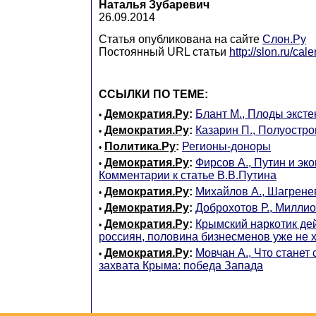
Наталья Зубаревич
26.09.2014
Статья опубликована на сайте
Слон.Ру
Постоянный URL статьи
http://slon.ru/ca
ССЫЛКИ ПО ТЕМЕ:
Демократия.Ру
:
Блант М., Плоды экст
•
Демократия.Ру
:
Казарин П., Полуостро
•
Политика.Ру
:
Регионы-доноры
•
Демократия.Ру
:
Фирсов А., Путин и эк
•
Комментарии к статье В.В.Путина
Демократия.Ру
:
Михайлов А., Шагрене
•
Демократия.Ру
:
Доброхотов Р., Милли
•
Демократия.Ру
:
Крымский наркотик дей
•
россиян, половина бизнесменов уже не 
Демократия.Ру
:
Мовчан А., Что станет
•
захвата Крыма: победа Запада