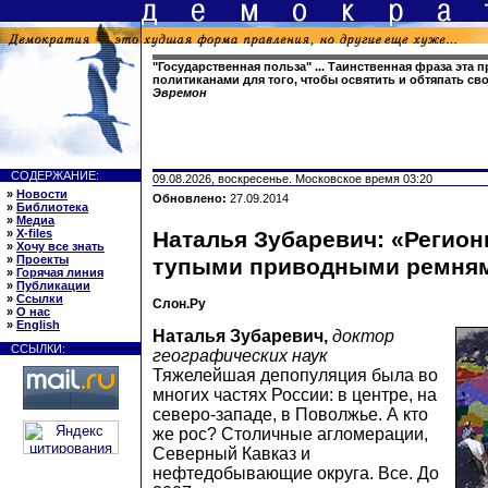
"Государственная польза" ... Таинственная фраза эта
политиканами для того, чтобы освятить и обтяпать с
Эвремон
СОДЕРЖАНИЕ:
09.08.2026, воскресенье. Московское время 03:20
»
Новости
Обновлено:
27.09.2014
»
Библиотека
»
Медиа
»
X-files
Наталья Зубаревич: «Регион
»
Хочу все знать
»
Проекты
тупыми приводными ремням
»
Горячая линия
»
Публикации
»
Ссылки
Слон.Ру
»
О нас
»
English
Наталья Зубаревич,
доктор
ССЫЛКИ:
географических наук
Тяжелейшая депопуляция была во
многих частях России: в центре, на
северо-западе, в Поволжье. А кто
же рос? Столичные агломерации,
Северный Кавказ и
нефтедобывающие округа. Все. До