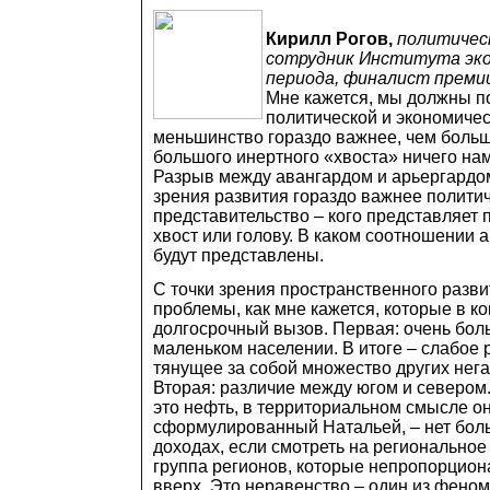
Кирилл Рогов,
политичес
сотрудник Института эко
периода, финалист прем
Мне кажется, мы должны по
политической и экономичес
меньшинство гораздо важнее, чем боль
большого инертного «хвоста» ничего нам
Разрыв между авангардом и арьергардом 
зрения развития гораздо важнее полити
представительство – кого представляет 
хвост или голову. В каком соотношении 
будут представлены.
С точки зрения пространственного разви
проблемы, как мне кажется, которые в 
долгосрочный вызов. Первая: очень бол
маленьком населении. В итоге – слабое 
тянущее за собой множество других нег
Вторая: различие между югом и севером.
это нефть, в территориальном смысле он
сформулированный Натальей, – нет бол
доходах, если смотреть на региональное 
группа регионов, которые непропорцио
вверх. Это неравенство – один из фено