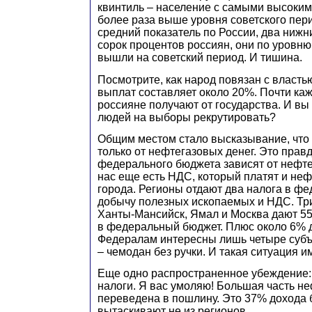
квинтиль – население с самыми высоким
более раза выше уровня советского пери
средний показатель по России, два нижни
сорок процентов россиян, они по уровн
вышли на советский период. И тишина.
Посмотрите, как народ повязан с власть
выплат составляет около 20%. Почти ка
россияне получают от государства. И вы
людей на выборы рекрутировать?
Общим местом стало высказывание, что
только от нефтегазовых денег. Это прав
федерального бюджета зависят от нефте
нас еще есть НДС, который платят и неф
города. Регионы отдают два налога в фе
добычу полезных ископаемых и НДС. Три
Ханты-Мансийск, Ямал и Москва дают 5
в федеральный бюджет. Плюс около 6% д
Федералам интересны лишь четыре субъе
– чемодан без ручки. И такая ситуация 
Еще одно распространенное убеждение:
налоги. Я вас умоляю! Большая часть н
переведена в пошлину. Это 37% дохода 
вытаскивают не из регионов.