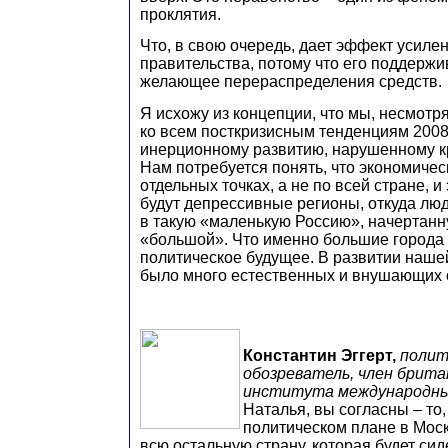
проклятия.
Что, в свою очередь, дает эффект усиле
правительства, потому что его поддержи
желающее перераспределения средств.
Я исхожу из концепции, что мы, несмотря
ко всем посткризисным тенденциям 2008
инерционному развитию, нарушенному к
Нам потребуется понять, что экономическ
отдельных точках, а не по всей стране, и
будут депрессивные регионы, откуда лю
в такую «маленькую Россию», начертан
«большой». Что именно большие города 
политическое будущее. В развитии наше
было много естественных и внушающих 
Константин Эггерт,
полит
обозреватель, член брита
института международн
Наталья, вы согласны – то,
политическом плане в Моск
всю остальную страну, которая будет сид