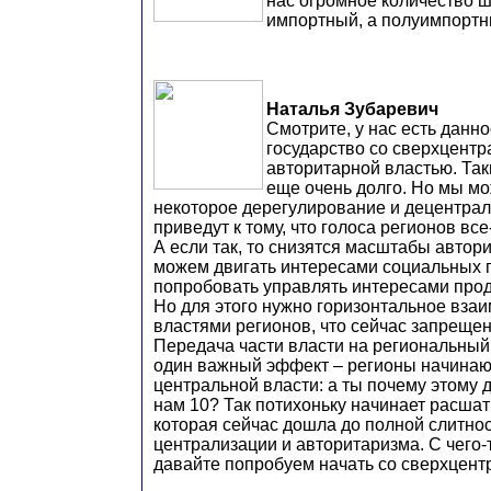
нас огромное количество ш
импортный, а полуимпортн
Наталья Зубаревич
Смотрите, у нас есть данно
государство со сверхцентр
авторитарной властью. Так
еще очень долго. Но мы м
некоторое дерегулирование и децентра
приведут к тому, что голоса регионов вс
А если так, то снизятся масштабы автор
можем двигать интересами социальных г
попробовать управлять интересами прод
Но для этого нужно горизонтальное вза
властями регионов, что сейчас запрещен
Передача части власти на региональный
один важный эффект – регионы начинаю
центральной власти: а ты почему этому д
нам 10? Так потихоньку начинает расша
которая сейчас дошла до полной слитнос
централизации и авторитаризма. С чего-т
давайте попробуем начать со сверхцент