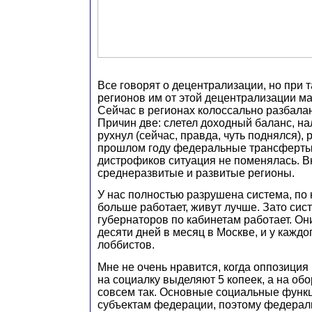
Все говорят о децентрализации, но при 
регионов им от этой децентрализации ма
Сейчас в регионах колоссально разбала
Причин две: слетел доходный баланс, на
рухнул (сейчас, правда, чуть поднялся), 
прошлом году федеральные трансферты.
дистрофиков ситуация не поменялась. В
среднеразвитые и развитые регионы.
У нас полностью разрушена система, по к
больше работает, живут лучше. Зато си
губернаторов по кабинетам работает. Он
десяти дней в месяц в Москве, и у каждо
лоббистов.
Мне не очень нравится, когда оппозиция 
на социалку выделяют 5 копеек, а на обо
совсем так. Основные социальные функ
субъектам федерации, поэтому федера