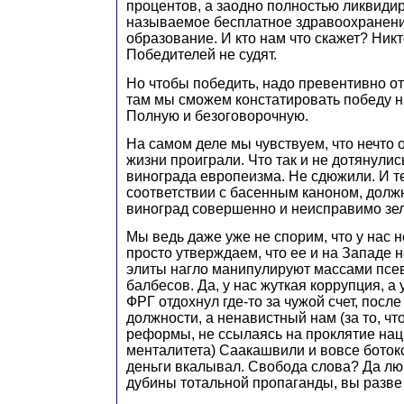
процентов, а заодно полностью ликвидир
называемое бесплатное здравоохранени
образование. И кто нам что скажет? Никт
Победителей не судят.
Но чтобы победить, надо превентивно от
там мы сможем констатировать победу н
Полную и безоговорочную.
На самом деле мы чувствуем, что нечто 
жизни проиграли. Что так и не дотянулис
винограда европеизма. Не сдюжили. И т
соответствии с басенным каноном, долж
виноград совершенно и неисправимо зе
Мы ведь даже уже не спорим, что у нас 
просто утверждаем, что ее и на Западе н
элиты нагло манипулируют массами псе
балбесов. Да, у нас жуткая коррупция, а
ФРГ отдохнул где-то за чужой счет, после
должности, а ненавистный нам (за то, чт
реформы, не ссылаясь на проклятие на
менталитета) Саакашвили и вовсе боток
деньги вкалывал. Свобода слова? Да 
дубины тотальной пропаганды, вы разве