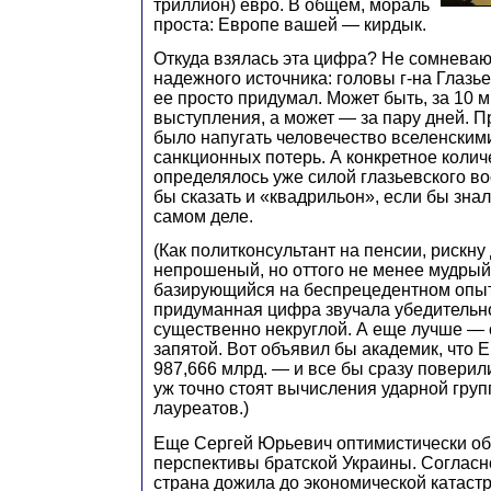
триллион) евро. В общем, мораль
проста: Европе вашей — кирдык.
Откуда взялась эта цифра? Не сомневаюс
надежного источника: головы г-на Глазь
ее просто придумал. Может быть, за 10 
выступления, а может — за пару дней. 
было напугать человечество вселенски
санкционных потерь. А конкретное колич
определялось уже силой глазьевского в
бы сказать и «квадрильон», если бы знал,
самом деле.
(Как политконсультант на пенсии, рискну
непрошеный, но оттого не менее мудрый 
базирующийся на беспрецедентном опыт
придуманная цифра звучала убедительно
существенно некруглой. А еще лучше — 
запятой. Вот объявил бы академик, что 
987,666 млрд. — и все бы сразу поверили
уж точно стоят вычисления ударной гру
лауреатов.)
Еще Сергей Юрьевич оптимистически о
перспективы братской Украины. Согласно
страна дожила до экономической катаст