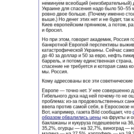
неминуем всеобщий (неизбирательный) 
Украине для спасения надо было 50–55 мл
ровно двое больше. (Почему именно сто
выше.) Но денег этих нет и не будет, так
Киев европейским пряником, а потом, ра
и бросил.
Но при этом, говорит академик, Россия г
банкротной Европой перспективы выжи
катастрофической Украины. Сейчас само
до 40 за доллар и 50 за евро, нефть пики
баррель, и потому единственная страна,
спасение не требуется и которая сама ко
мы. Россия.
Кому адресованы все эти советнические
Европе — точно нет. У нее совершенно д
Гибельного духа над ней почему-то не о
проблема: из-за продовольственных сан
ввела против самой себя, в Евросоюзе 
Вот, например, газета Bild сообщает, что
образом обвалились цены
на фрукты и о
баклажаны и кукуруза подешевели на 36
35,2%, огурцы — на 32,7%, виноград — н
малина — на 27,5%, картофель — на 19,