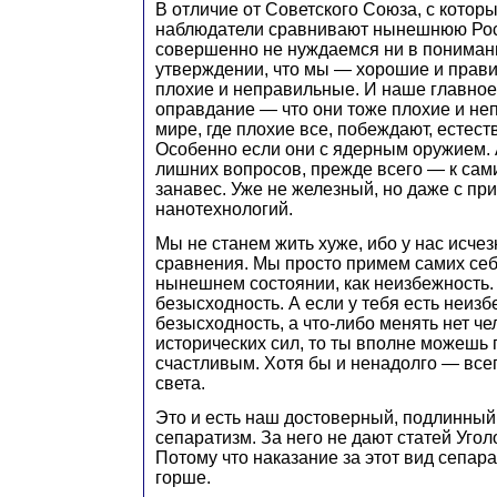
В отличие от Советского Союза, с котор
наблюдатели сравнивают нынешнюю Ро
совершенно не нуждаемся ни в понимани
утверждении, что мы — хорошие и прави
плохие и неправильные. И наше главное
оправдание — что они тоже плохие и не
мире, где плохие все, побеждают, естест
Особенно если они с ядерным оружием. 
лишних вопросов, прежде всего — к сам
занавес. Уже не железный, но даже с п
нанотехнологий.
Мы не станем жить хуже, ибо у нас исчез
сравнения. Мы просто примем самих себ
нынешнем состоянии, как неизбежность.
безысходность. А если у тебя есть неизб
безысходность, а что-либо менять нет че
исторических сил, то ты вполне можешь 
счастливым. Хотя бы и ненадолго — все
света.
Это и есть наш достоверный, подлинный
сепаратизм. За него не дают статей Угол
Потому что наказание за этот вид сепар
горше.