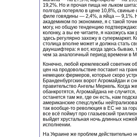
19,2%. Но и прочая пища не лыком шита:
полгода потеряло в цене 10,8%, свиные
филе говядины — 2,4%, а яйца — 9,1%. Н
академиком по экономике, я с такой точн
могу, но общую тенденцию подтверждаю: 
колонку, а вы ее читаете, я нахожусь как 
здесь регулярно захожу в супермаркет. К
столица вполне может и должна стать 
дауншифтера: я вот, когда здесь бываю,
чем за аналогичный период времени в М
Конечно, любой кремлевский советник об
цен на продовольствие поставит на гран
немецких фермеров, которые скоро устр
Бранденбургских ворот Агромайдан и сне
правительство Ангелы Меркель. Когда ж
обанкротятся, Агромайдана не случится,
останется там же, где он есть, нам подска
американские спецслужбы нейтрализовал
так вообще-то революция в ЕС не за гора
все всё поймут про глазьевский триллион
выйдет хрустальная ночь длинных ноже
исполнении.
На Украине же проблем действительно н