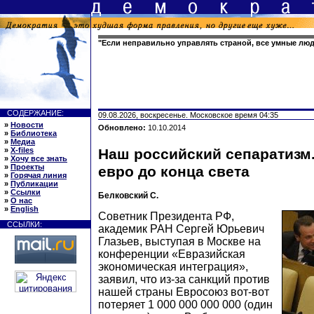
"Если неправильно управлять страной, все умные люд
СОДЕРЖАНИЕ:
09.08.2026, воскресенье. Московское время 04:35
»
Новости
Обновлено:
10.10.2014
»
Библиотека
»
Медиа
»
X-files
Наш российский сепаратизм.
»
Хочу все знать
»
Проекты
евро до конца света
»
Горячая линия
»
Публикации
»
Ссылки
Белковский С.
»
О нас
»
English
Советник Президента РФ,
ССЫЛКИ:
академик РАН Сергей Юрьевич
Глазьев, выступая в Москве на
конференции «Евразийская
экономическая интеграция»,
заявил, что из-за санкций против
нашей страны Евросоюз вот-вот
потеряет 1 000 000 000 000 (один