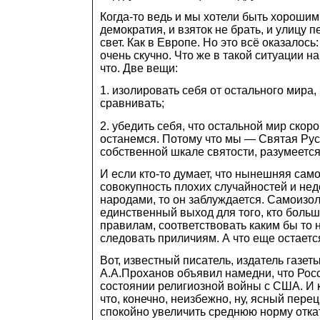
Когда-то ведь и мы хотели быть хорошим
демократия, и взяток не брать, и улицу 
свет. Как в Европе. Но это всё оказалось: 
очень скучно. Что же в такой ситуации н
что. Две вещи:
1. изолировать себя от остального мира,
сравнивать;
2. убедить себя, что остальной мир скоро
останемся. Потому что мы — Святая Рус
собственной шкале святости, разумеется
И если кто-то думает, что нынешняя са
совокупность плохих случайностей и н
народами, то он заблуждается. Самоизо
единственный выход для того, кто больше
правилам, соответствовать каким бы то 
следовать приличиям. А что еще остаетс
Вот, известный писатель, издатель газет
А.А.Проханов объявил намедни, что Рос
состоянии религиозной войны с США. И
что, конечно, неизбежно, ну, ясный пере
спокойно увеличить среднюю норму откат