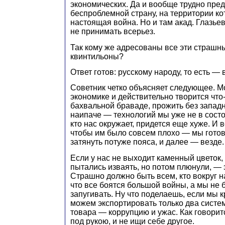
экономических. Да и вообще трудно пред
беспроблемной страну, на территории ко
настоящая война. Но и там акад. Глазье
не принимать всерьез.
Так кому же адресованы все эти страш
квинтильоны?
Ответ готов: русскому народу, то есть — 
Советник четко объясняет следующее. Мо
экономике и действительно творится что-
бахвальной браваде, прожить без западн
наипаче — технологий мы уже не в состо
кто нас окружает, придется еще хуже. И 
чтобы им было совсем плохо — мы готов
затянуть потуже пояса, и далее — везде.
Если у нас не выходит каменный цветок,
пытались изваять, но потом плюнули, — 
Страшно должно быть всем, кто вокруг на
что все боятся большой войны, а мы не 
запугивать. Ну что поделаешь, если мы к
можем экспортировать только два сист
товара — коррупцию и ужас. Как говоритс
под рукою, и не ищи себе другое.