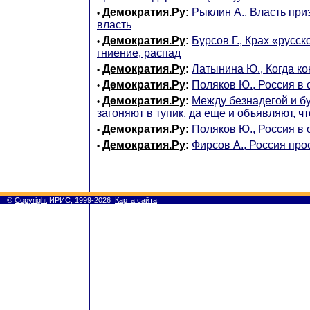
Демократия.Ру
:
Рыклин А., Власть при
•
власть
Демократия.Ру
:
Бурсов Г., Крах «русск
•
гниение, распад
Демократия.Ру
:
Латынина Ю., Когда к
•
Демократия.Ру
:
Поляков Ю., Россия в 
•
Демократия.Ру
:
Между безнадегой и б
•
загоняют в тупик, да еще и объявляют, чт
Демократия.Ру
:
Поляков Ю., Россия в 
•
Демократия.Ру
:
Фирсов А., Россия про
•
©
Copyright
ИРИС, 1999-2026
Карта сайта