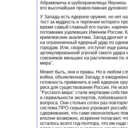
Абрамовича и шубохранилища Якунина. 
его высочайшая православная духовнос
У Запада есть ядерное оружие, но нет н
тост за мудрость и терпение которого пр
время самый главный его палач, нареч
потомками уцелевших Именем России. К
кремлевские аналитики, Запад дрогнет и
на ограниченный ядерный удар по одно
городам. Или, скорее, отступит еще ран
артикулированной угрозой такого удара 
союзников меньших на расчленение по л
мира".
Может быть, они и правы. Но в любом сл
война, объявленная Западу, и ежеднев
готовность применить в ней ядерное ор
риск для существования России. Не иск
"Русского мира" стали жертвами собств
и сервильности экспертов, побоявшихся 
вопроса. Они столько сотен раз повторя
система ПРО серьезно угрожает россий
сдерживания, что сами окончательно пов
вполне возможно, искренне полагают, что
осталось всего год-полтора, что им над