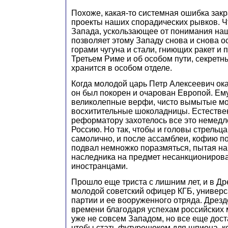
Похоже, какая-то системная ошибка закр
проекты наших спорадических рывков. Ч
Запада, ускользающее от понимания на
позволяет этому Западу снова и снова о
горами чугуна и стали, гниющих ракет и 
Третьем Риме и об особом пути, секретн
хранится в особом отделе.
Когда молодой царь Петр Алексеевич ок
он был покорен и очарован Европой. Ему
великолепные верфи, чисто вымытые м
восхитительные шоколадницы. Естестве
реформатору захотелось все это немедл
Россию. Но так, чтобы и головы стрельц
самолично, и после ассамблеи, кофию по
подвал немножко поразмяться, пытая на
наследника на предмет несанкционирова
иностранцами.
Прошло еще триста с лишним лет, и в Д
молодой советский офицер КГБ, универ
партии и ее вооруженного отряда. Дрезде
времени благодаря успехам российских
уже не совсем Западом, но все еще дос
чтобы стать футурошоком для шпиона, к