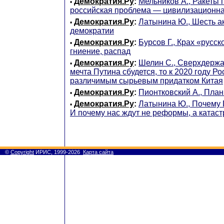
Демократия.Ру
:
Мельников А., Ракеты 
•
российская проблема — цивилизационна
Демократия.Ру
:
Латынина Ю., Шесть а
•
демократии
Демократия.Ру
:
Бурсов Г., Крах «русск
•
гниение, распад
Демократия.Ру
:
Шелин С., Сверхдержа
•
мечта Путина сбудется, то к 2020 году Р
различимым сырьевым придатком Китая
Демократия.Ру
:
Пионтковский А., План
•
Демократия.Ру
:
Латынина Ю., Почему 
•
И почему нас ждут не реформы, а катас
©
Copyright
ИРИС, 1999-2026
Карта сайта