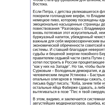
Востока.
Если Петра, с детства увлекавшегося фл
покорили голландские верфи, то Влади
немецкое пиво, которому посвящены ед
эмоционально насыщенные страницы до
повествования "Разговоры с Владимиро
вновь потягивая этот искусительный, не
буржуазный напиток, убежденный чекист
важным для себя мировоззренческим в
экономической обреченности советской 
системы. И ставший благодаря невероя
судьбы и бешеной энергии покойного Бе
правителем седьмой части света Путин 
хотел построить в России процветающее
"как у них на Западе". Но так, чтобы бы
Сурковым – Володиным демократия, и ди
человеческим лицом Устинова – Бастрык
опальных олигархов в темницы сажать, 
письма будут писать: "Коба, зачем тебе н
остальные яйца Фаберже сдавать, а ли
вытягиваться в позе "Пес я твой смердящ
В этом, видимо, и заключается системна
августейших модернизаторов, ошибка, к