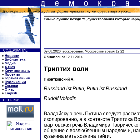
Самые лучшие вожди те, существования которых народ
СОДЕРЖАНИЕ:
09.08.2026, воскресенье. Московское время 12:22
»
Новости
Обновлено:
12.11.2014
»
Библиотека
»
Медиа
»
X-files
Триптих воли
»
Хочу все знать
»
Проекты
»
Горячая линия
Пионтковский А.
»
Публикации
»
Ссылки
Russland ist Putin, Putin ist Russland
»
О нас
»
English
Rudolf Volodin
ССЫЛКИ:
Валдайскую речь Путина следует рассма
изолированно, а в контексте Триптиха Во
мартовская речь Владимира Таврическог
общение с возлюбленным народом и, нак
кузькина мать хозяина тайги.