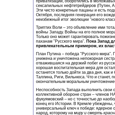
приватизации, оборотились в моложавы
сексапильных нефтетрейдеров (Путин, А
Эти чисто конкретные пацаны и есть по
Октября, последняя генерация его вожд
неизбежный итог эволюции "нового класс
Триптих Воли – это объявление ими тот
войны Западу. Войны на его полное мор
Только оно может гарантировать пожизн
паханам "Русского мира".
Пока Запад дл
привлекательным примером, их власт
План Путина – победа "Русского мира".
унижена и уничтожена непокорная сестр
отважившаяся на дерзкий побег из русск
хорошая воспитательная мера для остал
останется только дойти за два дня, как 
Таллина, Риги, Вильнюса. Что и станет, 
окончательным моральным уничтожение
Неспособность Запада выполнить свои о
коллективной обороне стран – членов Н
фукуямовский – но с точностью до наобо
конец его Истории. В Кремле убеждены, ч
универсальный ключ к победе: ядерное 
народ, которому
на миру и смерть красн