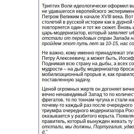
Триптих Воли идеологически оформил вы
не удавшегося европейского эксперимен
Петром Великим в начале ХVIII века. Вот
столетий в русской истории как в дурной
повторяется один и тот же сюжет. Вновь 
царь-модернизатор, который заявляет urbi 
отстали от передовых стран Запада на
пройдем этот путь лет за 10-15, нас 
Не важно, кому именно принадлежат эти 
Петру Алексеевичу, а может быть, Иоси
Поднимая всю страну на дыбы, а всех с
мудрости – на дыбу, модернизатор броса
мобилизационный прорыв и, как правило
поставленную задачу.
Ценой огромных жертв он догоняет вечн
вечно ненавидимый Запад то по количес
фрегатов, то по тоннам чугуна и стали н
почему-то каждый раз после очередного
триумфа очередного модернизатора Рос
оказывается у разбитого корыта. Появл
правитель, который вынужден жевать ту 
отстали, мы должны, Португалия, удвоит
д.
"