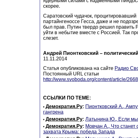
ядерными силами с надменными пиндос
скорее.
Саратовский чудачок, процитировавший 
партайнгеноссе Гесса, даже и не подозре
был прав. Путин твердо решил править 
уйти в небытие вместе с Россией. Так пр
слезет.
Андрей Пионтковский – политический
11.11.2014
Статья опубликована на сайте
Радио Св
Постоянный URL статьи
http://www.svoboda.org/content/article/266
ССЫЛКИ ПО ТЕМЕ:
Демократия.Ру
:
Пионтковский А., Амп
•
гангрена
Демократия.Ру
:
Латынина Ю., Если мы 
•
Демократия.Ру
:
Мовчан А., Что станет
•
захвата Крыма: победа Запада