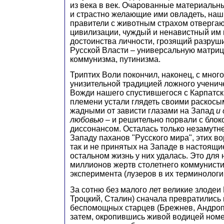
из века в век. Очарованные материаль
и страстно желающие ими овладеть, наш
правители с животным страхом отвергаю
цивилизации, чуждый и ненавистный им 
достоинства личности, грозящий разруш
Русской Власти – универсальную матриц
коммунизма, путинизма.
Триптих Воли покончил, наконец, с мног
унизительной традицией ложного ученич
Вожди нашего спустившегося с Карпатск
племени устали глядеть своими раскосы
жадными от зависти глазами на Запад
и 
любовью
– и решительно порвали с блок
диссонансом. Осталась только незамутн
Западу паханов "Русского мира", этих в
так и не принятых на Западе в настоящи
остальном жизнь у них удалась. Это для 
миллионов жертв столетнего коммунисти
эксперимента (лузеров в их терминологи
За сотню без малого лет великие злодеи
Троцкий, Сталин) сначала превратились
беспомощных старцев (Брежнев, Андропо
затем, окропившись живой водицей ном