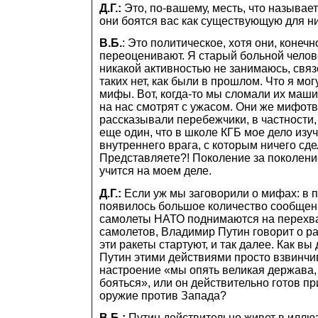
Д.Г.:
Это, по-вашему, месть, что называет
они боятся вас как существующую для ни
В.Б.
: Это политическое, хотя они, конечн
переоценивают. Я старый больной челов
никакой активностью не занимаюсь, связ
таких нет, как были в прошлом. Что я мог
мифы. Вот, когда-то мы сломали их машин
на нас смотрят с ужасом. Они же мифот
рассказывали перебежчики, в частности
еще один, что в школе КГБ мое дело изу
внутреннего врага, с которым ничего сде
Представляете?! Поколение за поколен
учится на моем деле.
Д.Г.:
Если уж мы заговорили о мифах: в 
появилось большое количество сообщени
самолеты НАТО поднимаются на перехва
самолетов, Владимир Путин говорит о ра
эти ракеты стартуют, и так далее. Как в
Путин этими действиями просто взвинчи
настроение «мы опять великая держава,
бояться», или он действительно готов п
оружие против Запада?
В.Б.:
Путин действительно живет в иллюз