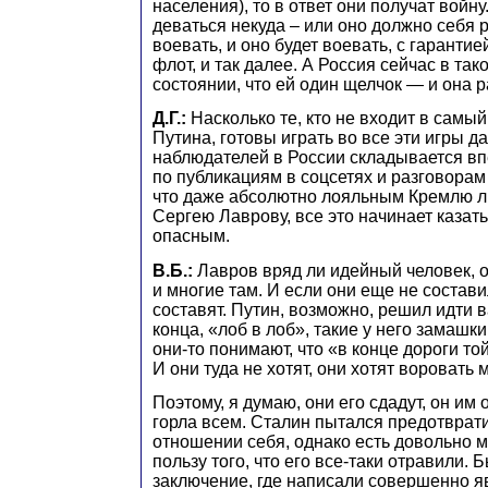
населения), то в ответ они получат войн
деваться некуда – или оно должно себя р
воевать, и оно будет воевать, с гаранти
флот, и так далее. А Россия сейчас в та
состоянии, что ей один щелчок — и она р
Д.Г.:
Насколько те, кто не входит в самы
Путина, готовы играть во все эти игры д
наблюдателей в России складывается вп
по публикациям в соцсетях и разговора
что даже абсолютно лояльным Кремлю л
Сергею Лаврову, все это начинает казат
опасным.
В.Б.:
Лавров вряд ли идейный человек, о
и многие там. И если они еще не состави
составят. Путин, возможно, решил идти 
конца, «лоб в лоб», такие у него замашк
они-то понимают, что «в конце дороги то
И они туда не хотят, они хотят воровать 
Поэтому, я думаю, они его сдадут, он им
горла всем. Сталин пытался предотврати
отношении себя, однако есть довольно м
пользу того, что его все-таки отравили.
заключение, где написали совершенно 