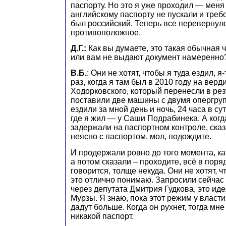
паспорту. Но это я уже проходил — меня 
английскому паспорту не пускали и треб
был российский. Теперь все перевернул
противоположное.
Д.Г.:
Как вы думаете, это такая обычная 
или вам не выдают документ намеренно
В.Б.
: Они не хотят, чтобы я туда ездил, 
раз, когда я там был в 2010 году на верд
Ходорковского, который перенесли в рез
поставили две машины с двумя опергруп
ездили за мной день и ночь, 24 часа в су
где я жил — у Саши Подрабинека. А когд
задержали на паспортном контроле, сказа
неясно с паспортом, мол, подождите.
И продержали ровно до того момента, ка
а потом сказали – проходите, всё в поряд
говорится, толще некуда. Они не хотят, ч
это отлично понимаю. Запросили сейчас
через депутата Дмитрия Гудкова, это ид
Мурзы. Я знаю, пока этот режим у власти
дадут больше. Когда он рухнет, тогда мне
никакой паспорт.