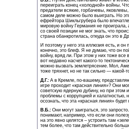
переиграть конец «холодной» войны. Что
предатели всякие, горбачевы, яковлевы, 
самом деле можно было выиграть. Но эт
ефрейтора Шикльгрубера было впечатле
мировую войну Германия не проиграла, 
со своей позиции не мог знать, что проис
страна обанкротилась, откуда он это в Д
И поэтому у него эта иллюзия есть, и он 
конечно, это блеф. Я не думаю, что он п
войну, вряд ли. При этом у них тоже все
вот недавно насчет какого-то тектоничес
можно вызвать землетрясение. Мол, Амер
тоже тряхнет, но не так сильно — какой-
Д.Г.
: А в Кремле, по-вашему, представляю
игре проходит «красная линия»? Они мог
советскую ядерную дубину, но при этом 
проблемы с коррупцией и халатностью, н
осознать, что эта «красная линия» будет
В.Б.:
Они могут заиграться, это запросто
понимают, например, что если они полез
на это явно целятся – устроить там «зел
тем более, что там действительно больш