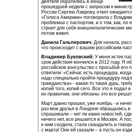
деятеля обратились в конце
прошедшей недели с запросом к минист
России Сергею Лаврову, ответ ожидается
«Голоса Америки» поговорила с Владими
проблемах с паспортом, и о том, как, по
строит для себя внешнеполитические м
потом живет.
Данила Гальперович:
Для начала, расс
что происходит с вашим российским пас
Владимир Буковский:
У меня истек пас
срок действия кончился в 2012 году. Я о
российское консульство с просьбой его п
ответили: «Сейчас есть процедура, когда
надо специально пройти процедуру под
гражданства» - какая-то такая дурь, тре
копий того, копий сего. Все это я подал в
их правилам, они обязаны это все решат
Март давно прошел, уже ноябрь - и ничег
раз мои друзья в Лондоне обращались в 
спрашивали – нет ли каких новостей, сдв
ничего нет, все решается в Москве. А по
к ним сходила, стала скандалить и говори
с марта! Они ей сказали – а пусть он езд