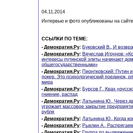
04.11.2014
Интервью и фото опубликованы на сайт
ССЫЛКИ ПО ТЕМЕ:
Демократия.Ру
:
Буковский В., И возвр
•
Демократия.Ру
:
Вячеслав Игрунов: «К
•
интересы путинской элиты начинают до
общегосударственными»
Демократия.Ру
:
Пионтковский: Путин и
•
покер. Это психологический поединок, о
мира
Демократия.Ру
:
Бурсов Г., Крах «русск
•
гниение, распад
Демократия.Ру
:
Латынина Ю., Через дв
•
угрожает массовое закрытие предприят
рубля
Демократия.Ру
:
Латынина Ю., Когда к
•
Демократия.Ру
:
Рыклин А., Распрягаем
•
Демократия.Ру
:
Группа по выдвижению
•