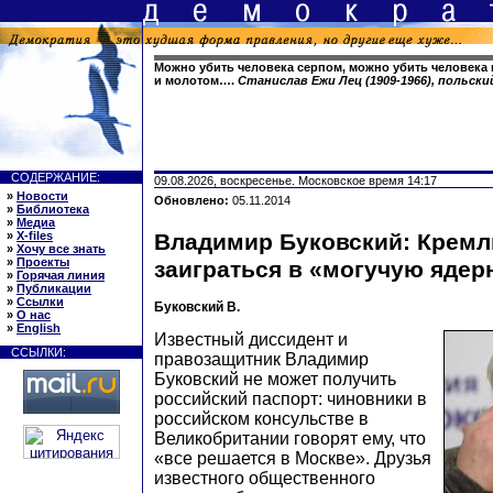
Можно убить человека серпом, можно убить человека 
и молотом….
Станислав Ежи Лец (1909-1966), польск
СОДЕРЖАНИЕ:
09.08.2026, воскресенье. Московское время 14:17
»
Новости
Обновлено:
05.11.2014
»
Библиотека
»
Медиа
»
X-files
Владимир Буковский: Кремл
»
Хочу все знать
»
Проекты
заиграться в «могучую яде
»
Горячая линия
»
Публикации
»
Ссылки
Буковский В.
»
О нас
»
English
Известный диссидент и
ССЫЛКИ:
правозащитник Владимир
Буковский не может получить
российский паспорт: чиновники в
российском консульстве в
Великобритании говорят ему, что
«все решается в Москве». Друзья
известного общественного