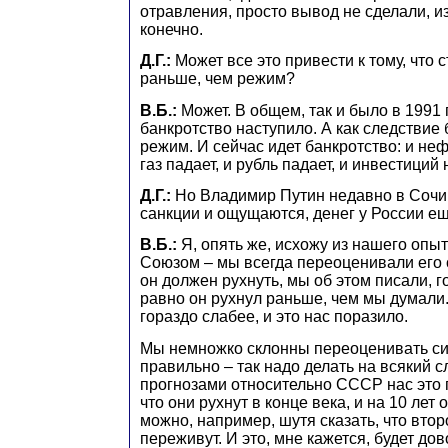
отравления, просто вывод не сделали, и
конечно.
Д.Г.:
Может все это привести к тому, что 
раньше, чем режим?
В.Б.:
Может. В общем, так и было в 1991
банкротство наступило. А как следствие 
режим. И сейчас идет банкротство: и неф
газ падает, и рубль падает, и инвестиций н
Д.Г.:
Но Владимир Путин недавно в Сочи 
санкции и ощущаются, денег у России ещ
В.Б.:
Я, опять же, исхожу из нашего опы
Союзом – мы всегда переоценивали его с
он должен рухнуть, мы об этом писали, г
равно он рухнул раньше, чем мы думали.
гораздо слабее, и это нас поразило.
Мы немножко склонны переоценивать сил
правильно – так надо делать на всякий сл
прогнозами относительно СССР нас это п
что они рухнут в конце века, и на 10 лет 
можно, например, шутя сказать, что второ
переживут. И это, мне кажется, будет дов