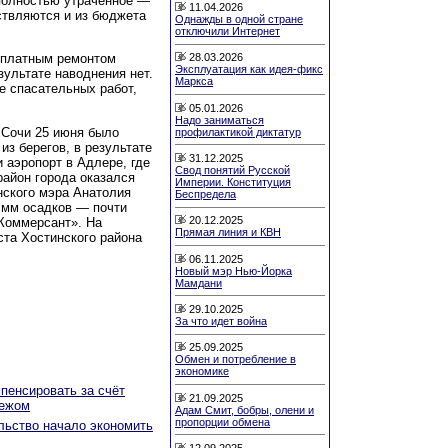
 полностью утраченное —
11.04.2026
ствляются и из бюджета
Однажды в одной стране
отключили Интернет
сплатным ремонтом
28.03.2026
Эксплуатация как идея-фикс
зультате наводнения нет.
Маркса
е спасательных работ,
05.01.2026
Надо заниматься
 Сочи 25 июня было
профилактикой диктатур
из берегов, в результате
31.12.2025
 аэропорт в Адлере, где
Свод понятий Русской
район города оказался
Империи. Конституция
нского мэра Анатолия
Беспредела
 мм осадков — почти
20.12.2025
«Коммерсант». На
Прямая линия и КВН
ста Хостинского района
06.11.2025
Новый мэр Нью-Йорка
Мамдани
29.10.2025
За что идет война
25.09.2025
Обмен и потребление в
экономике
мпенсировать за счёт
21.09.2025
бежом
Адам Смит, бобры, олени и
пропорции обмена
льство начало экономить
12.09.2025