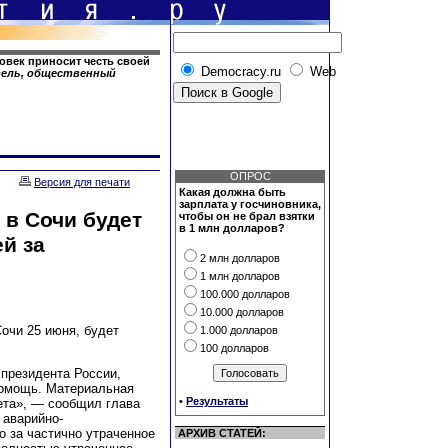
овек приносит честь своей
Democracy.ru
Web
атель, общественный
ОПРОС
Версия для печати
Какая должна быть
зарплата у госчиновника,
в Сочи будет
чтобы он не брал взятки
в 1 млн долларов?
й за
2 млн долларов
1 млн долларов
100.000 долларов
10.000 долларов
очи 25 июня, будет
1.000 долларов
100 долларов
президента России,
помощь. Материальная
•
Результаты
та», — сообщил глава
аварийно-
о за частично утраченное
АРХИВ СТАТЕЙ: