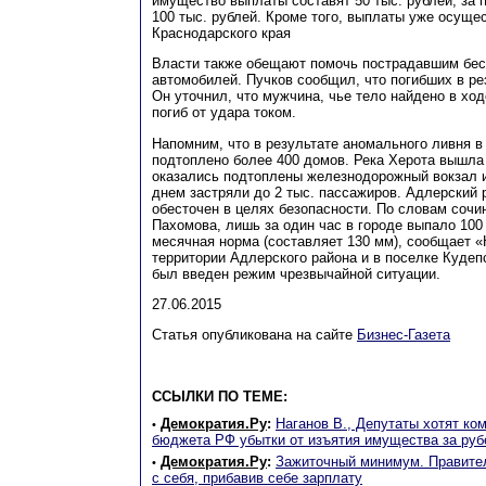
имущество выплаты составят 50 тыс. рублей, за
100 тыс. рублей. Кроме того, выплаты уже осуще
Краснодарского края
Власти также обещают помочь пострадавшим бе
автомобилей. Пучков сообщил, что погибших в ре
Он уточнил, что мужчина, чье тело найдено в ход
погиб от удара током.
Напомним, что в результате аномального ливня в
подтоплено более 400 домов. Река Херота вышла 
оказались подтоплены железнодорожный вокзал и
днем застряли до 2 тыс. пассажиров. Адлерский 
обесточен в целях безопасности. По словам сочи
Пахомова, лишь за один час в городе выпало 100
месячная норма (составляет 130 мм), сообщает 
территории Адлерского района и в поселке Кудеп
был введен режим чрезвычайной ситуации.
27.06.2015
Статья опубликована на сайте
Бизнес-Газета
ССЫЛКИ ПО ТЕМЕ:
Демократия.Ру
:
Наганов В., Депутаты хотят ко
•
бюджета РФ убытки от изъятия имущества за ру
Демократия.Ру
:
Зажиточный минимум. Правите
•
с себя, прибавив себе зарплату