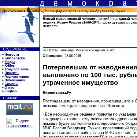
Всякий мужественный человек, всякий правдивый чел
родине.
Ромен Роллан (1866-1944), французский пис
деятель
СОДЕРЖАНИЕ:
07.08.2026, пятница. Московское время 05:42
»
Новости
Обновлено:
28.06.2015
»
Библиотека
»
Медиа
»
X-files
Потерпевшим от наводнения 
»
Хочу все знать
»
Проекты
выплачено по 100 тыс. рубле
»
Горячая линия
»
Публикации
утраченное имущество
»
Ссылки
»
О нас
»
English
Бизнес-газета.Ру
ССЫЛКИ:
Пострадавшим от наводнения, произошедшего в С
оказана помощь из федерального бюджета.
«Все необходимые решения приняты по указанию 
каждому пострадавшему оказывается адресная 
помощь будет выплачена из федерального бюдже
МЧС России Владимир Пучков, проверяющий ход 
восстановительных работ. Глава МЧС уточнил, чт