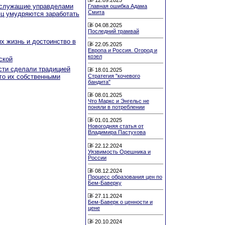
к служащие управделами
Главная ошибка Адама
Смита
яц умудряются заработать
04.08.2025
Последний трамвай
их жизнь и достоинство в
22.05.2025
Европа и Россия. Огород и
козел
ской
сти сделали традицией
18.01.2025
Стратегия "кочевого
го их собственными
бандита"
08.01.2025
Что Маркс и Энгельс не
поняли в потреблении
01.01.2025
Новогодняя статья от
Владимира Пастухова
22.12.2024
Уязвимость Орешника и
России
08.12.2024
Процесс образования цен по
Бем-Баверку
27.11.2024
Бем-Баверк о ценности и
цене
20.10.2024