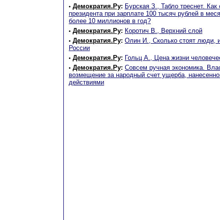
Демократия.Ру
:
Бурская З., Табло треснет. Ка
•
президента при зарплате 100 тысяч рублей в мес
более 10 миллионов в год?
Демократия.Ру
:
Коротич В., Верхний слой
•
Демократия.Ру
:
Олин И., Сколько стоят люди, 
•
России
Демократия.Ру
:
Гольц А., Цена жизни человече
•
Демократия.Ру
:
Совсем ручная экономика. Вла
•
возмещение за народный счет ущерба, нанесенно
действиями