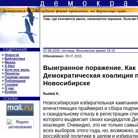
Там, где кончается закон, начинается тирания.
Уильям
СОДЕРЖАНИЕ:
07.08.2026, пятница. Московское время 19:10
»
Новости
Обновлено:
29.07.2015
»
Библиотека
»
Медиа
»
X-files
Выигранное поражение. Как
»
Хочу все знать
»
Проекты
Демократическая коалиция 
»
Горячая линия
»
Публикации
Новосибирске
»
Ссылки
»
О нас
»
English
Кынев А.
ССЫЛКИ:
Новосибирская избирательная кампания
впечатляющих праймериз и сбора подпис
к скандальному отказу в регистрации сп
которого выдвигает своих кандидатов Д
коалиция. Очевидно, это не только самы
всех выборов этого года, но, возможно, 
российской политики в целом и избирате