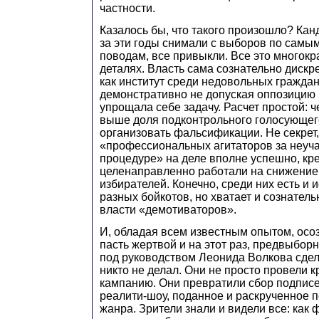
частности.
Казалось бы, что такого произошло? Кан
за эти годы снимали с выборов по сам
поводам, все привыкли. Все это многокр
деталях. Власть сама сознательно диск
как институт среди недовольных граждан 
демонстративно не допуская оппозицию 
упрощала себе задачу. Расчет простой: 
выше доля подконтрольного голосующего
организовать фальсификации. Не секрет,
«профессиональных агитаторов за неуча
процедуре» на деле вполне успешно, кр
целенаправленно работали на снижение
избирателей. Конечно, среди них есть и 
разных бойкотов, но хватает и сознател
власти «демотиваторов».
И, обладая всем известным опытом, осо
пасть жертвой и на этот раз, предвыб
под руководством Леонида Волкова сдел
никто не делал. Они не просто провели 
кампанию. Они превратили сбор подписе
реалити-шоу, поданное и раскрученное 
жанра. Зрители знали и видели все: как 