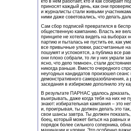
кто в нем работает, кто и как собирает по
приносят каждый день, как они проверяют
и журналисты стали живыми участниками
ними даже советовались, что делать дал
Сам сбор подписей превратился в бесп
общественную кампанию. Власть же вела 
принципе не хотела видеть на выборах 
партию и пыталась не пустить ее, как уме
все привычные уловки, рассчитанные на 
пошумят и успокоятся, а публика все равн
они плохо собрали, то ли у них украли з
ясно, что дело темное», стали достояние
никогда раньше. Вместо очередного сп
неугодных кандидатов произошел сеанс 
демонстративного саморазоблачения, а
заседания в избиркоме дополнило эту ка
В результате ПАРНАС удалось доказать
выигрывать, даже когда тебя на них не п
знают: избирательная кампания – это н
и, проигрывая, ты должен делать это так
свои шансы завтра. Ты должен показать, 
боец, который может биться на равных и
порядок более сильного соперника, обна
махинации и уловки. Это особенно важно