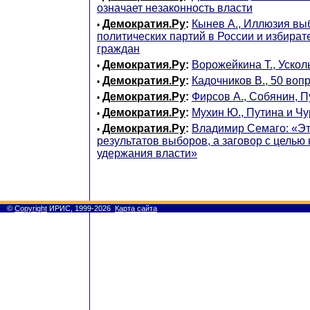
означает незаконность власти
Демократия.Ру
:
Кынев А., Иллюзия вы
•
политических партий в России и избира
граждан
Демократия.Ру
:
Ворожейкина Т., Уско
•
Демократия.Ру
:
Кадочников В., 50 воп
•
Демократия.Ру
:
Фирсов А., Собянин, П
•
Демократия.Ру
:
Мухин Ю., Путина и Чу
•
Демократия.Ру
:
Владимир Семаго: «Э
•
результатов выборов, а заговор с целью
удержания власти»
©
Copyright
ИРИС, 1999-2026
Карта сайта