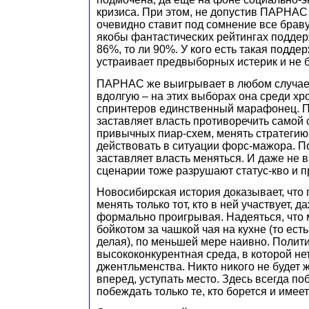
кризиса. При этом, не допустив ПАРНАС
очевидно ставит под сомнение все брав
якобы фантастических рейтингах поддер
86%, то ли 90%. У кого есть такая поддер
устраивает предвыборных истерик и не 
ПАРНАС же выигрывает в любом случае, 
вдолгую – на этих выборах она среди хр
спринтеров единственный марафонец. П
заставляет власть противоречить самой 
привычных пиар-схем, менять стратегию
действовать в ситуации форс-мажора. По
заставляет власть меняться. И даже не 
сценарии тоже разрушают статус-кво и п
Новосибирская история доказывает, что 
менять только тот, кто в ней участвует, д
формально проигрывая. Надеяться, что
бойкотом за чашкой чая на кухне (то есть
делая), по меньшей мере наивно. Полити
высококонкурентная среда, в которой нет
джентльменства. Никто никого не будет ж
вперед, уступать место. Здесь всегда по
побеждать только те, кто борется и имеет