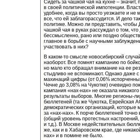
Сидеть за чашкой чая на кухне – значит, 
в своей политической импотенции. Влас
удобнее, когда вы просто уезжаете и не 
все, что ей заблагорассудится. И дело та
политике. Можно ли представить, чтобы
чашкой чая в руках рассуждал о том, что
бессмысленно, рано или поздно общество
главное в борьбе с научными заблуждени
участвовать в них?
В каком-то смысле новосибирский случай
наоборот. Все помнят кампанию по бойко
но мало кто обращал внимание на ее рез
стыдливо не вспоминают. Однако даже с
махинаций цифры (от 0,06% испорченны
Чечне до 3,08% на Чукотке) очевидно по
кампания «нах-нах» не оказала никакого
результаты выборов. Многие регионы-ли
бюллетеней (та же Чукотка, Еврейская А
демократических организаций, которые 
за «нах-нах». К порче бюллетеней точно 
(общий уровень протестных настроений
и т.д.). В Москве недействительных бюл
же, как и в Хабаровском крае, где никако
нах» и в помине не было.