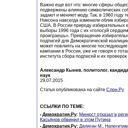
Важно еще вот что: многие сферы обще
подвержены влиянию символических соб
задают и меняют моду. Так, в 1960 году 
Никсона навсегда изменили облик избир
США. В России природу избирательных 
выборы 1996 года с их «голосуй сердцем
проиграешь». Превращение избирательн
подписей для Демократической коалиции
может повлиять на многие последующие
кампании в России, уже не говоря о тот
института сбора подписей и их проверо
Александр Кынев, политолог, кандид
наук
29.07.2015
Статья опубликована на сайте
Слон.Ру
ССЫЛКИ ПО ТЕМЕ:
Демократия.Ру
:
Минюст отказал в рег
•
Касьянов обвинил в этом Путина
Демократия.Ру
:
Делягин М., Нелегити
•