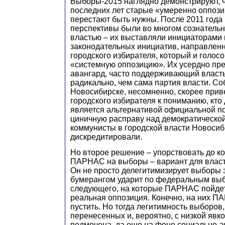
Выборы-2015 наглядно демонстрируют, ч
последних лет старые «умеренно оппоз
перестают быть нужны. После 2011 года
перспективы были во многом сознатель
властью – их выставляли инициаторами 
законодательных инициатив, направленн
городского избирателя, который и голос
«системную оппозицию». Их усердно пр
авангард, часто поддерживающий власт
радикально, чем сама партия власти. Со
Новосибирске, несомненно, скорее прив
городского избирателя к пониманию, кто
является альтернативой официальной п
циничную расправу над демократической
коммунисты в городской власти Новосиб
дискредитировали.
Но второе решение – упорствовать до ко
ПАРНАС на выборы – вариант для власт
Он не просто делегитимизирует выборы э
бумерангом ударит по федеральным вы
следующего, на которые ПАРНАС пойдет
реальная оппозиция. Конечно, на них П
пустить. Но тогда легитимность выборов
перенесенных и, вероятно, с низкой явко
подмочена, да еще на фоне социально-э