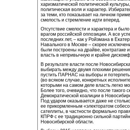
харизматической политической культуры, 
политическая воля и характер. Избирател
за теми, кто показывает на личном прим
смелость и стремление идти вперед.
Отсутствие смелости и характера и было
врагом российской оппозиции. А все ус
последних лет, – как у Ройзмана в Екате
Навального в Москве – скорее исключени
были построены на драйве, контратаке и
власть в непривычную и крайне диском
В результате власти после Новосибирск
выбирать между двумя плохими решени
пустить ПАРНАС на выборы и потерпеть
(во всяком случае, конкретных исполните
которыми на самом деле власть легко мо
Более того, очевидно, что после такого 
Демократической коалиции в Новосибирс
Под ударом оказывается даже не стольк
ее прикормленным «электоратом собесов
сателлиты, в частности формально пра
КПРФ с ее традиционно сильной партийн
Новосибирской области.