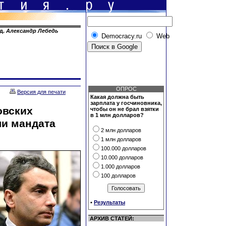
од.
Александр Лебедь
Democracy.ru
Web
ОПРОС
Версия для печати
Какая должна быть
зарплата у госчиновника,
овских
чтобы он не брал взятки
в 1 млн долларов?
ли мандата
2 млн долларов
1 млн долларов
100.000 долларов
10.000 долларов
1.000 долларов
100 долларов
•
Результаты
АРХИВ СТАТЕЙ: