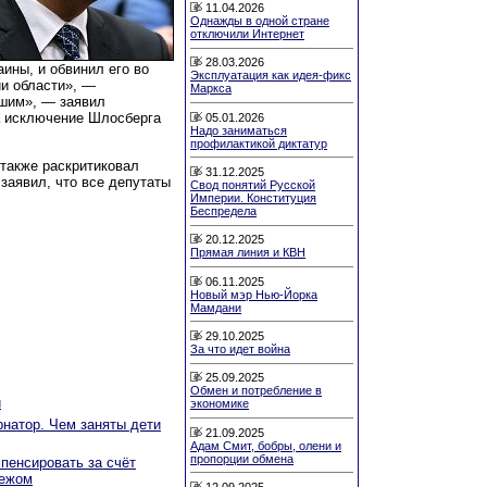
11.04.2026
Однажды в одной стране
отключили Интернет
28.03.2026
ины, и обвинил его во
Эксплуатация как идея-фикс
ии области», —
Маркса
ашим», — заявил
за исключение Шлосберга
05.01.2026
Надо заниматься
профилактикой диктатур
также раскритиковал
31.12.2025
заявил, что все депутаты
Свод понятий Русской
Империи. Конституция
Беспредела
20.12.2025
Прямая линия и КВН
06.11.2025
Новый мэр Нью-Йорка
Мамдани
29.10.2025
За что идет война
25.09.2025
Обмен и потребление в
й
экономике
рнатор. Чем заняты дети
21.09.2025
Адам Смит, бобры, олени и
пропорции обмена
мпенсировать за счёт
бежом
12.09.2025