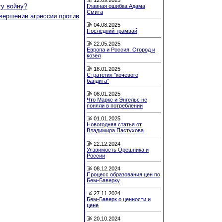
ту войну?
Главная ошибка Адама
Смита
вершении агресcии против
04.08.2025
Последний трамвай
22.05.2025
Европа и Россия. Огород и
козел
18.01.2025
Стратегия "кочевого
бандита"
08.01.2025
Что Маркс и Энгельс не
поняли в потреблении
01.01.2025
Новогодняя статья от
Владимира Пастухова
22.12.2024
Уязвимость Орешника и
России
08.12.2024
Процесс образования цен по
Бем-Баверку
27.11.2024
Бем-Баверк о ценности и
цене
20.10.2024