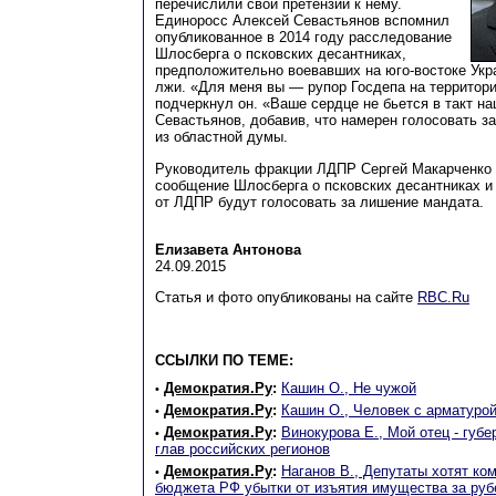
перечислили свои претензии к нему.
Единоросс Алексей Севастьянов вспомнил
опубликованное в 2014 году расследование
Шлосберга о псковских десантниках,
предположительно воевавших на юго-востоке Укра
лжи. «Для меня вы — рупор Госдепа на территор
подчеркнул он. «Ваше сердце не бьется в такт н
Севастьянов, добавив, что намерен голосовать 
из областной думы.
Руководитель фракции ЛДПР Сергей Макарченко 
сообщение Шлосберга о псковских десантниках и 
от ЛДПР будут голосовать за лишение мандата.
Елизавета Антонова
24.09.2015
Статья и фото опубликованы на сайте
RBC.Ru
ССЫЛКИ ПО ТЕМЕ:
Демократия.Ру
:
Кашин О., Не чужой
•
Демократия.Ру
:
Кашин О., Человек с арматуро
•
Демократия.Ру
:
Винокурова Е., Мой отец - губе
•
глав российских регионов
Демократия.Ру
:
Наганов В., Депутаты хотят ко
•
бюджета РФ убытки от изъятия имущества за ру