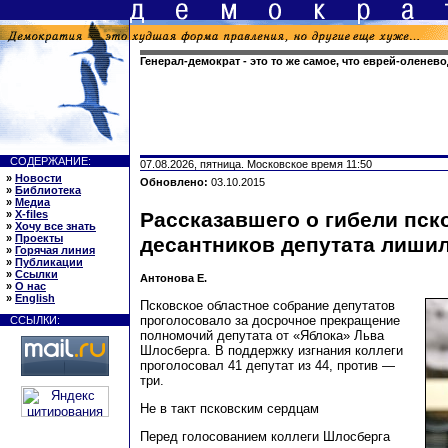
Генерал-демократ - это то же самое, что еврей-оленев
СОДЕРЖАНИЕ:
07.08.2026, пятница. Московское время 11:50
»
Новости
Обновлено:
03.10.2015
»
Библиотека
»
Медиа
»
X-files
Рассказавшего о гибели пск
»
Хочу все знать
»
Проекты
десантников депутата лиши
»
Горячая линия
»
Публикации
»
Ссылки
Антонова Е.
»
О нас
»
English
Псковское областное собрание депутатов
проголосовало за досрочное прекращение
ССЫЛКИ:
полномочий депутата от «Яблока» Льва
Шлосберга. В поддержку изгнания коллеги
проголосовал 41 депутат из 44, против —
три.
Не в такт псковским сердцам
Перед голосованием коллеги Шлосберга