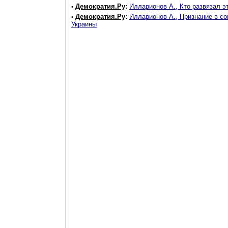
Демократия.Ру
:
Илларионов А., Кто развязал э
•
Демократия.Ру
:
Илларионов А., Признание в со
•
Украины