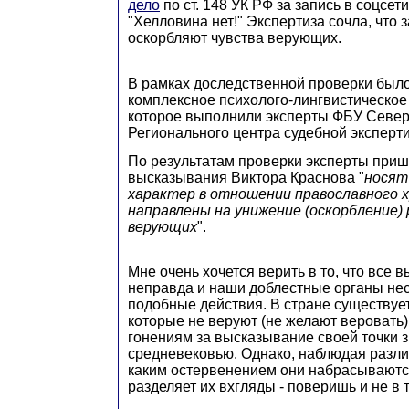
дело
по ст. 148 УК РФ за запись в соцсети
"Хелловина нет!" Экспертиза сочла, что 
оскорбляют чувства верующих.
В рамках доследственной проверки был
комплексное психолого-лингвистическое
которое выполнили эксперты ФБУ Север
Регионального центра судебной экспер
По результатам проверки эксперты пришл
высказывания Виктора Краснова "
носят
характер в отношении православного 
направлены на унижение (оскорбление)
верующих
".
Мне очень хочется верить в то, что все
неправда и наши доблестные органы не
подобные действия. В стране существуе
которые не веруют (не желают веровать)
гонениям за высказывание своей точки з
средневековью. Однако, наблюдая различ
каким остервенением они набрасываются
разделяет их вхгляды - поверишь и не в 