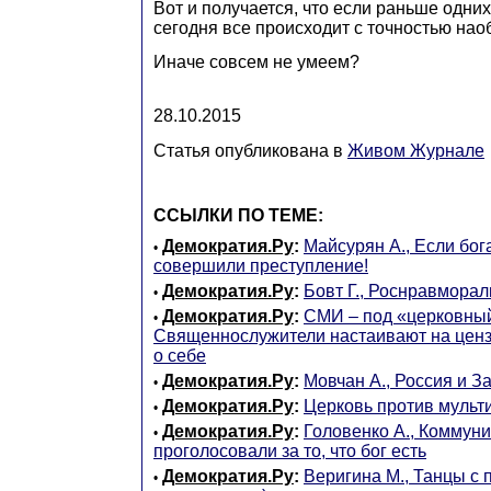
Вот и получается, что если раньше одних 
сегодня все происходит с точностью нао
Иначе совсем не умеем?
28.10.2015
Статья опубликована в
Живом Журнале
ССЫЛКИ ПО ТЕМЕ:
Демократия.Ру
:
Майсурян А., Если бога 
•
совершили преступление!
Демократия.Ру
:
Бовт Г., Роснравморал
•
Демократия.Ру
:
СМИ – под «церковный
•
Священнослужители настаивают на ценз
о себе
Демократия.Ру
:
Мовчан А., Россия и З
•
Демократия.Ру
:
Церковь против мульт
•
Демократия.Ру
:
Головенко А., Коммун
•
проголосовали за то, что бог есть
Демократия.Ру
:
Веригина М., Танцы с 
•