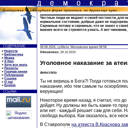
Честные люди не ведают о своей честности, для н
нормальное состояние, добрые даже не подозреваю
Скромные потому и скромные, что не знают о своей
важнее всего не стремятся узнать. А вот чиновник,
СОДЕРЖАНИЕ:
08.08.2026, суббота. Московское время 08:58
»
Новости
Обновлено:
28.10.2015
»
Библиотека
»
Медиа
»
X-files
Уголовное наказание за атеи
»
Хочу все знать
»
Проекты
»
Горячая линия
demcristo
»
Публикации
»
Ссылки
Ты не веришь в Бога?! Тогда готовься п
»
О нас
»
English
наказание, ибо тем самым ты оскорбляе
верующих!
ССЫЛКИ:
Некоторое время назад, я считал, что до
дойдет. Ну должны же быть какие-то пре
или нет - каждый решает сам для себя. На
свобода выбора. Как оказалось, все неск
В Ставрополе
на атеиста В.Краснова за