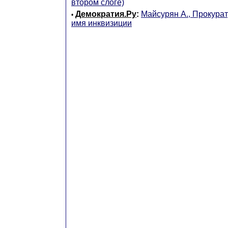
втором слоге)
Демократия.Ру
:
Майсурян А., Прокура
•
имя инквизиции