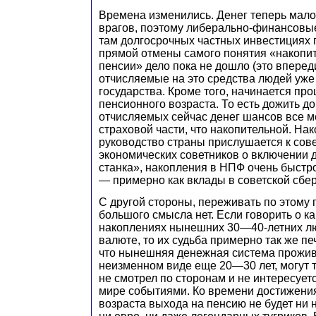
Времена изменились. Денег теперь мало,
врагов, поэтому либерально-финансовые 
там долгосрочных частных инвестициях 
прямой отмены самого понятия «накопит
пенсии» дело пока не дошло (это впереди
отчисляемые на это средства людей уже 
государства. Кроме того, начинается п
пенсионного возраста. То есть дожить д
отчисляемых сейчас денег шансов все 
страховой части, что накопительной. Нак
руководство страны прислушается к сов
экономических советников о включении 
станка», накопления в НПФ очень быстр
— примерно как вклады в советской сбер
С другой стороны, переживать по этому
большого смысла нет. Если говорить о к
накоплениях нынешних 30—40-летних лю
валюте, то их судьба примерно так же печ
что нынешняя денежная система прожив
неизменном виде еще 20—30 лет, могут т
не смотрел по сторонам и не интересуе
мире событиями. Ко времени достижени
возраста выхода на пенсию не будет ни