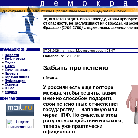
Те, кто готов отдать свою свободу, чтобы приобре
от опасности, не заслуживают ни свободы, ни без
Франклин (1706-1790), американский политически
СОДЕРЖАНИЕ:
07.08.2026, пятница. Московское время 03:07
»
Новости
Обновлено:
12.11.2015
»
Библиотека
»
Медиа
»
X-files
Забыть про пенсию
»
Хочу все знать
»
Проекты
»
Горячая линия
Ейсов А.
»
Публикации
»
Ссылки
У россиян есть еще полтора
»
О нас
»
English
месяца, чтобы решить, каким
именно способом подарить
ССЫЛКИ:
свои пенсионные отчисления
государству — напрямую или
через НПФ. Но смысла в этом
ритуальном действии никакого,
теперь уже практически
официально
.