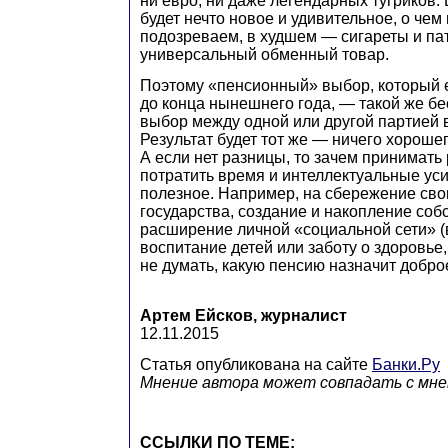
ни евро, ни даже легендарных тугриков.
будет нечто новое и удивительное, о чем
подозреваем, в худшем — сигареты и па
универсальный обменный товар.
Поэтому «пенсионный» выбор, который 
до конца нынешнего года, — такой же б
выбор между одной или другой партией 
Результат будет тот же — ничего хороше
А если нет разницы, то зачем принимат
потратить время и интеллектуальные уси
полезное. Например, на сбережение сво
государства, создание и накопление соб
расширение личной «социальной сети» (
воспитание детей или заботу о здоровье,
не думать, какую пенсию назначит добро
Артем Ейсков, журналист
12.11.2015
Статья опубликована на сайте
Банки.Ру
Мнение автора может совпадать с мне
ССЫЛКИ ПО ТЕМЕ: