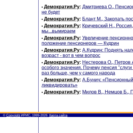
Демократия.Ру
:
Дмитриева О., Пенсио
•
не будет
Демократия.Ру
:
Блант М., Закопать по
•
Демократия.Ру
:
Кричевский Н., Россия
•
мы...вымираем
Демократия.Ру
:
Увеличение пенсионно
•
положение пенсионеров — Кудрин
Демократия.Ру
:
А.Кудрин: Поднять на
•
возраст - вот в чем вопрос
Демократия.Ру
:
Нестерова О., Петров 
•
особого значения. Почему пенсия "слуги
раз больше, чем у самого народа
Демократия.Ру
:
А.Бунич: «Пенсионный
•
ликвидировать»
Демократия.Ру
:
Милов В., Немцов Б., 
•
©
Copyright
ИРИС, 1999-2026
Карта сайта