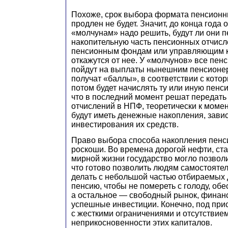
Похоже, срок выбора формата пенсионн
продлен не будет. Значит, до конца года
«молчунам» надо решить, будут ли они 
накопительную часть пенсионных отчис
пенсионным фондам или управляющим 
откажутся от нее. У «молчунов» все пе
пойдут на выплаты нынешним пенсионер
получат «баллы», в соответствии с кото
потом будет начислять ту или иную пенс
что в последний момент решат передать
отчислений в НПФ, теоретически к моме
будут иметь денежные накопления, зави
инвестирования их средств.
Право выбора способа накопления пенс
роскоши. Во времена дорогой нефти, ста
мирной жизни государство могло позволи
что готово позволить людям самостоятел
делать с небольшой частью отбираемых 
пенсию, чтобы не помереть с голоду, об
а остальное — свободный рынок, финанс
успешные инвестиции. Конечно, под при
с жесткими ограничениями и отсутствием
неприкосновенности этих капиталов.