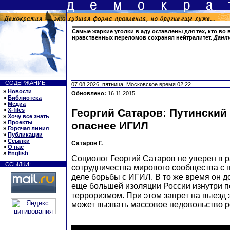
Самые жаркие уголки в аду оставлены для тех, кто во
нравственных переломов сохранял нейтралитет.
Дант
СОДЕРЖАНИЕ:
07.08.2026, пятница. Московское время 02:22
»
Новости
Обновлено:
16.11.2015
»
Библиотека
»
Медиа
»
X-files
Георгий Сатаров: Путинский
»
Хочу все знать
»
Проекты
опаснее ИГИЛ
»
Горячая линия
»
Публикации
»
Ссылки
Сатаров Г.
»
О нас
»
English
Социолог Георгий Сатаров не уверен в 
ССЫЛКИ:
сотрудничества мирового сообщества с 
деле борьбы с ИГИЛ. В то же время он д
еще большей изоляции России изнутри п
терроризмом. При этом запрет на выезд
может вызвать массовое недовольство 