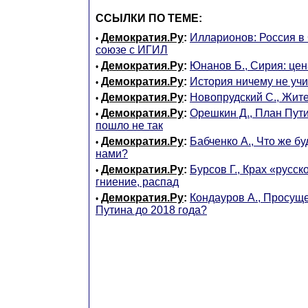
ССЫЛКИ ПО ТЕМЕ:
Демократия.Ру
:
Илларионов: Россия в
•
союзе с ИГИЛ
Демократия.Ру
:
Юнанов Б., Сирия: цен
•
Демократия.Ру
:
История ничему не учи
•
Демократия.Ру
:
Новопрудский С., Жит
•
Демократия.Ру
:
Орешкин Д., План Пути
•
пошло не так
Демократия.Ру
:
Бабченко А., Что же бу
•
нами?
Демократия.Ру
:
Бурсов Г., Крах «русск
•
гниение, распад
Демократия.Ру
:
Кондауров А., Просущ
•
Путина до 2018 года?