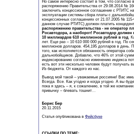
Но самое интересно состоит в том, что согласно
распоряжению Правительства от 29.08.2014 № 16
заключить концессионное соглашение с РТИТС на
эксплуатации системы сбора платы с дальнобойщ
концессионных соглашениях от 21.07.2005 № 115-
данном случае РТИТС) должен платить концедент
распоряжению правительства - не оператор пл
Росавтодора, а наоборот! Росавтодор должен 
10 миллиардов 610 миллионов рублей в год
. 
лет. Еще раз – 10 610 000 000 рублей в год. По с
миллионов долларов. 454,195 долларов в день. П
того, как исполняется обязанность оператора соб
дальнобойщиков. Добавлю, что 46% от этой сум
индексированию согласно изменению индекса пот
есть вот эти несколько человек будут получать 
Из бюджета. От каждого из нас.
Вывод мой такой – уважаемые россияне! Вас имел
Всегда. Все. Как угодно и когда угодно. А вы буд
пока я здесь – я, к сожалению, в той же компании
привычку – блевать тошнит…
Борис Бер
20.11.2015
Статья опубликована в
Фейсбуке
ССЫЛКИ ПО ТЕМЕ: