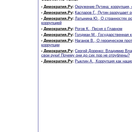
Демократия.Ру
:
Окружение Путина: коррупция, 
•
Демократия.Ру
:
Каспаров Г., Путин разрушает 
•
Демократия.Ру
:
Латынина Ю., О странностях р
•
коррупцией
Демократия.Ру
:
Рогов К., Песня о Главном
•
Демократия.Ру
:
Голдман М., Государственная к
•
Демократия.Ру
:
Наганов В., О героическом про
•
коррупции
Демократия.Ру
:
Сергей Доренко: Владимир Вла
•
свои руки! Почему они до сих пор не отрублены?
Демократия.Ру
:
Рыклин А., Коррупция как наци
•