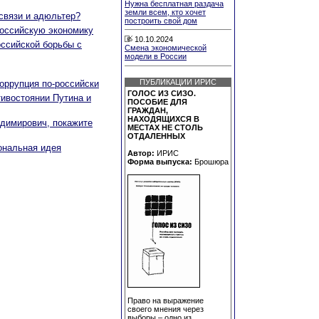
Нужна бесплатная раздача
земли всем, кто хочет
связи и адюльтер?
построить свой дом
российскую экономику
10.10.2024
оссийской борьбы с
Смена экономической
модели в России
ПУБЛИКАЦИИ ИРИС
оррупция по-российски
ГОЛОС ИЗ СИЗО.
тивостоянии Путина и
ПОСОБИЕ ДЛЯ
ГРАЖДАН,
НАХОДЯЩИХСЯ В
димирович, покажите
МЕСТАХ НЕ СТОЛЬ
ОТДАЛЕННЫХ
ональная идея
Автор:
ИРИС
Форма выпуска:
Брошюра
Право на выражение
своего мнения через
выборы – одно из