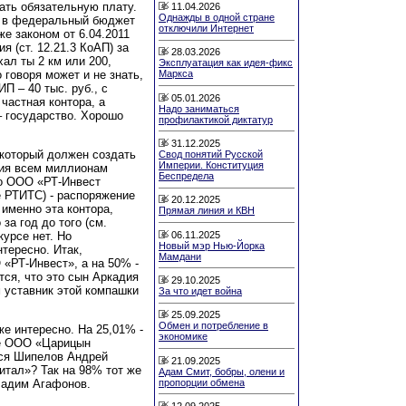
ать обязательную плату.
11.04.2026
Однажды в одной стране
ж в федеральный бюджет
отключили Интернет
же законом от 6.04.2011
 (ст. 12.21.3 КоАП) за
28.03.2026
хал ты 2 км или 200,
Эксплуатация как идея-фикс
 говоря может и не знать,
Маркса
ИП – 40 тыс. руб., с
05.01.2026
 частная контора, а
Надо заниматься
– государство. Хорошо
профилактикой диктатур
31.12.2025
 который должен создать
Свод понятий Русской
Империи. Конституция
ния всем миллионам
Беспредела
о ООО «РТ-Инвест
 РТИТС) - распоряжение
20.12.2025
 именно эта контора,
Прямая линия и КВН
за год до того (см.
06.11.2025
курсе нет. Но
Новый мэр Нью-Йорка
тересно. Итак,
Мамдани
«РТ-Инвест», а на 50% -
тся, что это сын Аркадия
29.10.2025
 уставник этой компашки
За что идет война
25.09.2025
Обмен и потребление в
же интересно. На 25,01% -
экономике
кое ООО «Царицын
тся Шипелов Андрей
21.09.2025
тал»? Так на 98% тот же
Адам Смит, бобры, олени и
пропорции обмена
Вадим Агафонов.
12.09.2025