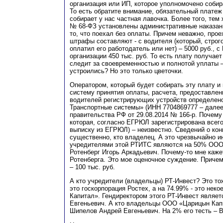
организация или ИП, которое уполномочено собир
То есть обратите внимание, обязательный плате
собирает у нас частная лавочка. Более того, тем 
№ 68-ФЗ установлены административные наказания
то, что поехал без оплаты. Причем неважно, прое
штрафы составляют - с водителя (который, строго
оплатил его работодатель или нет) – 5000 руб., с 
организации 450 тыс. руб. То есть плату получает
следит за своевременностью и полнотой уплаты 
устроились? Но это только цветочки.
Оператором, который будет собирать эту плату и
систему принятия оплаты, расчета, предоставле
водителей регистрирующих устройств определен
Транспортные системы» (ИНН 7704869777 – далее
правительства РФ от 29.08.2014 № 166-р. Почему
которая, согласно ЕГРЮЛ зарегистрирована всего 
выписку из ЕГРЮЛ) – неизвестно. Сведений о кон
существенно, кто владелец. А это чрезвычайно ин
учредителями этой РТИТС являются на 50% ООО 
Ротенберг Игорь Аркадьевич. Почему-то мне каже
Ротенберга. Это мое оценочное суждение. Причем
– 100 тыс. руб.
А кто учредители (владельцы) РТ-Инвест? Это то
это госкорпорация Ростех, а на 74.99% - это не
Капитал». Гендиректором этого РТ-Инвест являе
Евгеньевич. А кто владельцы ООО «Царицын Капи
Шипелов Андрей Евгеньевич. На 2% его тесть – 