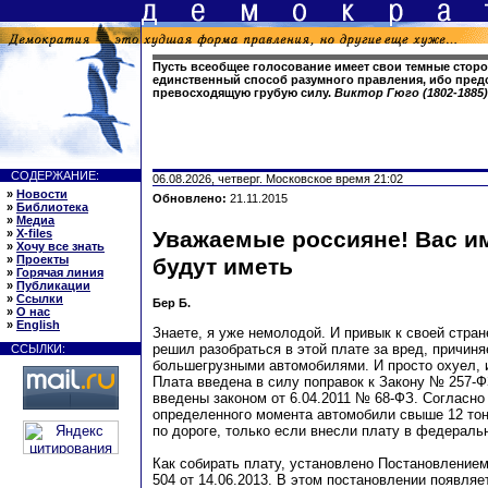
Пусть всеобщее голосование имеет свои темные сторон
единственный способ разумного правления, ибо пред
превосходящую грубую силу.
Виктор Гюго (1802-1885
СОДЕРЖАНИЕ:
06.08.2026, четверг. Московское время 21:02
»
Новости
Обновлено:
21.11.2015
»
Библиотека
»
Медиа
»
X-files
Уважаемые россияне! Вас и
»
Хочу все знать
»
Проекты
будут иметь
»
Горячая линия
»
Публикации
»
Ссылки
Бер Б.
»
О нас
»
English
Знаете, я уже немолодой. И привык к своей стран
решил разобраться в этой плате за вред, причин
ССЫЛКИ:
большегрузными автомобилями. И просто охуел, и
Плата введена в силу поправок к Закону № 257-ФЗ
введены законом от 6.04.2011 № 68-ФЗ. Согласно
определенного момента автомобили свыше 12 тон
по дороге, только если внесли плату в федераль
Как собирать плату, установлено Постановлени
504 от 14.06.2013. В этом постановлении появляе