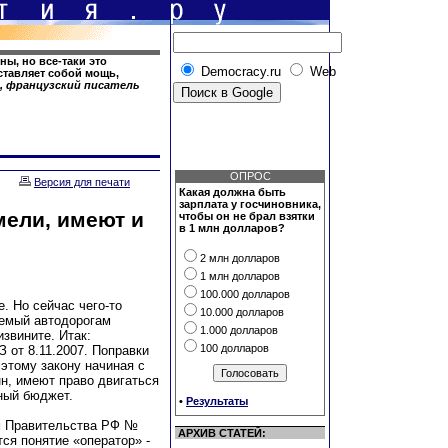
ы, но все-таки это
Democracy.ru
Web
ставляет собой мощь,
), французский писатель
ОПРОС
Версия для печати
Какая должна быть
зарплата у госчиновника,
мели, имеют и
чтобы он не брал взятки
в 1 млн долларов?
2 млн долларов
1 млн долларов
100.000 долларов
е. Но сейчас чего-то
10.000 долларов
яемый автодорогам
1.000 долларов
звините. Итак:
100 долларов
 от 8.11.2007. Поправки
 этому закону начиная с
н, имеют право двигаться
ный бюджет.
•
Результаты
ем Правительства РФ №
АРХИВ СТАТЕЙ:
тся понятие «оператор» -