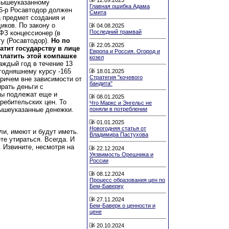
 вышеуказанному
Главная ошибка Адама
6-р Росавтодор должен
Смита
 предмет создания и
иков. По закону о
04.08.2025
Последний трамвай
ФЗ концессионер (в
у (Росавтодор).
Но по
22.05.2025
атит государству в лице
Европа и Россия. Огород и
платить этой компашке
козел
Каждый год в течение 13
егодняшнему курсу -165
18.01.2025
Стратегия "кочевого
ричем вне зависимости от
бандита"
ирать деньги с
мы подлежат еще и
08.01.2025
ребительских цен. То
Что Маркс и Энгельс не
вышеуказанные денежки.
поняли в потреблении
01.01.2025
Новогодняя статья от
и, имеют и будут иметь.
Владимира Пастухова
ете утираться. Всегда. И
. Извините, несмотря на
22.12.2024
Уязвимость Орешника и
России
08.12.2024
Процесс образования цен по
Бем-Баверку
27.11.2024
Бем-Баверк о ценности и
цене
20.10.2024