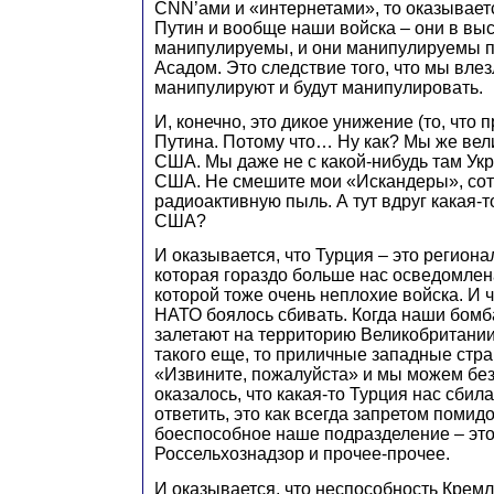
CNN’ами и «интернетами», то оказываетс
Путин и вообще наши войска – они в вы
манипулируемы, и они манипулируемы п
Асадом. Это следствие того, что мы влез
манипулируют и будут манипулировать.
И, конечно, это дикое унижение (то, что 
Путина. Потому что… Ну как? Мы же вел
США. Мы даже не с какой-нибудь там Укра
США. Не смешите мои «Искандеры», сот
радиоактивную пыль. А тут вдруг какая-т
США?
И оказывается, что Турция – это регион
которая гораздо больше нас осведомлена
которой тоже очень неплохие войска. И ч
НАТО боялось сбивать. Когда наши бом
залетают на территорию Великобритании
такого еще, то приличные западные стра
«Извините, пожалуйста» и мы можем без
оказалось, что какая-то Турция нас сбил
ответить, это как всегда запретом помид
боеспособное наше подразделение – это,
Россельхознадзор и прочее-прочее.
И оказывается, что неспособность Кремл