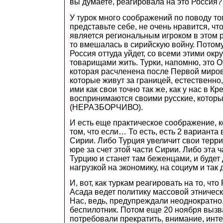
вы думаете, реагировала на это Россия?
У турок много соображений по поводу тог
представьте себе, не очень нравится, чт
является региональным игроком в этом р
то вмешалась в сирийскую войну. Потому
Россия оттуда уйдет, со всеми этими о
товарищами жить. Турки, напомню, это 
которая расчленена после Первой мирово
которые живут за границей, естественн
ими как свои точно так же, как у нас в Кр
воспринимаются своими русские, которы
(НЕРАЗБОРЧИВО).
И есть еще практическое соображение, к
том, что если… То есть, есть 2 варианта
Сирии. Либо Турция увеличит свои терри
юре за счет этой части Сирии. Либо эта ч
Турцию и станет там беженцами, и будет
нагрузкой на экономику, на социум и так 
И, вот, как туркам реагировать на то, чт
Асада ведет политику массовой этническ
Нас, ведь, предупреждали неоднократно
беспилотник. Потом еще 20 ноября вызв
потребовали прекратить, внимание, инт