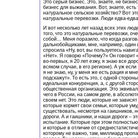
Это серый бизнес. Это, знаете, не бизнес
бизнес для выживания. Вот, знаете, есть
натуральное сельское хозяйство? Вот это
натуральные перевозки. Люди едва-едва
И вот несколько лет назад всех этих лю
того, что это натуральные перевозки, о
собой… Меня поразило, что когда разго
дальнобойщиками, мне, например, один 
спросила «Ну, вот, вы пользуетесь нави
«Нет». Я говорю «Почему?» Он говорит «
во-первых, я 20 лет езжу, я знаю все доро
всяком случае, в его регионе). А уж если 
я не знаю, ну, у меня же есть рация и мн
подскажут». То есть это, с одной сторон
идеальная конкуренция, а, с другой стор
общественная организация. Это эквивале
чего в России, на самом деле, в абсолю
своем нет. Это люди, которые не зависят 
которые кормят свои семьи, которые ум
существовать, несмотря на гаишников, 
дороги. А и гаишники, и наши дороги – э
испытание. Которые при этом полность
и которые в отличие от среднестатистич
которому не важно, там, миллиард пропа