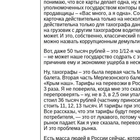
понимаю, что все карты делает одна, ну, 
уполномоченных государством конторы в 
продавщицы – «Вас много, а я одна». Со
карточка действительна только на нескол
действительна только для тахографа дан
на грузовик с другим тахографом водите
может. И это, собственно, классический п
можно назвать коррупционным демульти
Вот, даже 50 тысяч рублей – это 1/12-я ч
– не может наше государство содрать с э
причинив ему и экономике ущерба в неск
Ну, тахографы – это была первая часть 
балета. Вторая часть Мерлезонского бале
«Крым наш». Тарифы на перевозки в Росс
3 раза. Я не поверила, когда мне это ска
перепроверять – ну, не в 3, в 2,5 они упа
стоил 36 тысяч рублей (частнику приноси
стоить 11, 12, 13 тысяч. И тарифы при эт
Все рассказы, что эти тарифы будут пер
потребителя, — это от лукавого, потому 
рынок падает. Как я уже сказала, перево
И это проблема рынка.
Есть масса людей в России сейчас, кото