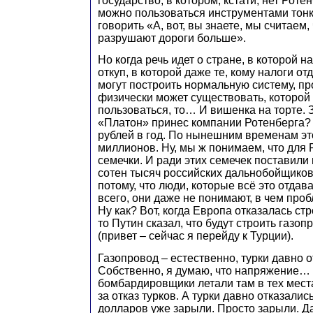
государство, в котором, кстати, нет Ротен
можно пользоваться инструментами тонк
говорить «А, вот, вы знаете, мы считаем,
разрушают дороги больше».
Но когда речь идет о стране, в которой н
откуп, в которой даже те, кому налоги от
могут построить нормальную систему, пр
физически может существовать, которой
пользоваться, то… И вишенка на торте. З
«Платон» принес компании Ротенберга?
рублей в год. По нынешним временам э
миллионов. Ну, мы ж понимаем, что для Р
семечки. И ради этих семечек поставили
сотен тысяч российских дальнобойщиков.
потому, что люди, которые всё это отдава
всего, они даже не понимают, в чем про
Ну как? Вот, когда Европа отказалась ст
то Путин сказал, что будут строить газо
(привет – сейчас я перейду к Турции).
Газопровод – естественно, турки давно о
Собственно, я думаю, что напряжение…
бомбардировщики летали там в тех места
за отказ турков. А турки давно отказалис
долларов уже зарыли. Просто зарыли. Д