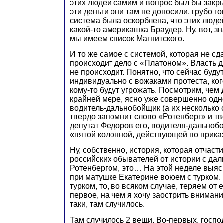
этих людей самим и вопрос был бы закры
эти деньги они там не доносили, грубо го
система была оскорблена, что этих люде
какой-то америкашка Браудер. Ну, вот, зн
мы имеем список Магнитского.
И то же самое с системой, которая не сд
происходит дело с «Платоном». Власть де
не происходит. Понятно, что сейчас буду
индивидуально с вожаками протеста, кого
кому-то будут угрожать. Посмотрим, чем 
крайней мере, ясно уже совершенно одн
водитель-дальнобойщик (а их несколько 
твердо запомнит слово «Ротенберг» и тв
депутат Федоров его, водителя-дальноб
«пятой колонной, действующей по прика
Ну, собственно, история, которая отчаст
российских обывателей от истории с да
Ротенбергом, это… На этой неделе выясн
при матушке Екатерине воюем с турком. 
турком, то, во всяком случае, теряем от 
первое, на чем я хочу заострить внимание
таки, там случилось.
Там случилось 2 вещи. Во-первых, госпо