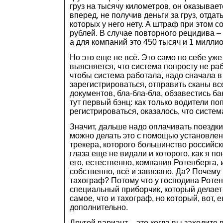
груз на тысячу километров, он оказыва
вперед, не получив деньги за груз, отдат
которых у него нету. А штраф при этом с
рублей. В случае повторного рецидива – 
а для компаний это 450 тысяч и 1 миллио
Но это еще не всё. Это само по себе уж
выясняется, что система попросту не рабо
чтобы система работала, надо сначала в
зарегистрироваться, отправить сканы в
документов, бла-бла-бла, обзавестись ба
тут первый бэнц: как только водители п
регистрироваться, оказалось, что систем
Значит, дальше надо оплачивать поездки
можно делать это с помощью установле
трекера, которого большинство российс
глаза еще не видали и которого, как я по
его, естественно, компания Ротенберга, и
собственно, всё и завязано. Да? Почему
тахограф? Потому что у господина Ротен
специальный приборчик, который делает
самое, что и тахограф, но который, вот, 
дополнительно.
Другой вариант – это когда вы заходите 