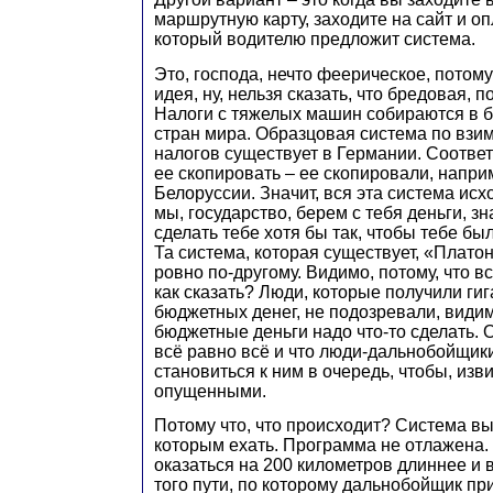
маршрутную карту, заходите на сайт и о
который водителю предложит система.
Это, господа, нечто феерическое, потому
идея, ну, нельзя сказать, что бредовая, 
Налоги с тяжелых машин собираются в 
стран мира. Образцовая система по взи
налогов существует в Германии. Соответ
ее скопировать – ее скопировали, напри
Белоруссии. Значит, вся эта система исхо
мы, государство, берем с тебя деньги, зн
сделать тебе хотя бы так, чтобы тебе бы
Та система, которая существует, «Плато
ровно по-другому. Видимо, потому, что в
как сказать? Люди, которые получили ги
бюджетных денег, не подозревали, видимо
бюджетные деньги надо что-то сделать. О
всё равно всё и что люди-дальнобойщи
становиться к ним в очередь, чтобы, изв
опущенными.
Потому что, что происходит? Система вы
которым ехать. Программа не отлажена. 
оказаться на 200 километров длиннее и в
того пути, по которому дальнобойщик при