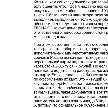
больше, чем сейчас дальнобойщик зараб
есть оцените, что… Вот, я недавно норм
покупала – он мне обошелся ровно в 10 
тысяч. Обязанностей навигатора тахограф
выполняет, выполняет он только одну об
обеспечивает в административном поряд
ГЛОНАСС за счет денег работяг, которы
отечественного приборостроения стоит 
месячного дохода.
При этом, естественно, вот этот очередн
тахограф – это побор и позор, сопровож
дополнительных административных униж
сейчас в России нельзя нанять водителя 
персональной карты водителя тахографа.
карта стоит 2-3,5 тысячи рублей. Но есл
нанимаете водителя на работу, вы долж
эту карту. Есть специальный бизнес по у
по оформлению их карт. Это живущий би
крупном городе России есть масса фирм
занимаются. Но проблема, что когда вы о
взмылившись, пакет документов в вот эту
оказывается, что после подачи заявлени
наниматель должны ждать иногда 3 недел
5, потому что официальное объяснение, 