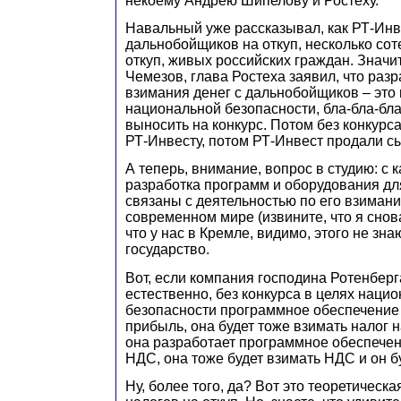
некоему Андрею Шипелову и Ростеху.
Навальный уже рассказывал, как РТ-Инв
дальнобойщиков на откуп, несколько сот
откуп, живых российских граждан. Значит
Чемезов, глава Ростеха заявил, что раз
взимания денег с дальнобойщиков – это
национальной безопасности, бла-бла-бла
выносить на конкурс. Потом без конкурс
РТ-Инвесту, потом РТ-Инвест продали с
А теперь, внимание, вопрос в студию: с 
разработка программ и оборудования дл
связаны с деятельностью по его взиман
современном мире (извините, что я снов
что у нас в Кремле, видимо, этого не зна
государство.
Вот, если компания господина Ротенберг
естественно, без конкурса в целях наци
безопасности программное обеспечение 
прибыль, она будет тоже взимать налог 
она разработает программное обеспече
НДС, она тоже будет взимать НДС и он б
Ну, более того, да? Вот это теоретическа