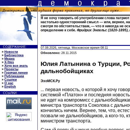
Я не хочу говорить об употреблении слова патрио
настолько односторонний смысл — или, вернее, н
смотря по обстоятельствам, — что я никогда не о
определение к себе.
Фридрих Энгельс (1820-1895)
СОДЕРЖАНИЕ:
07.08.2026, пятница. Московское время 08:11
»
Новости
Обновлено:
28.11.2015
»
Библиотека
»
Медиа
»
X-files
Юлия Латынина о Турции, Р
»
Хочу все знать
»
Проекты
дальнобойщиках
»
Горячая линия
»
Публикации
»
Ссылки
ЭхоМСК.Ру
»
О нас
»
English
... первая новость, о которой я хочу гово
ССЫЛКИ:
системой «Платон» и последняя новость 
не идет на компромисс с дальнобойщика
министра транспорта Соколова с дальн
кончились ничем. Вернее, тем, что, естес
позвали не дальнобойщиков, а кого-то, к
министром транспорта.
Самый первый у меня вообще вопрос, к