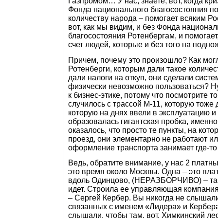
Газпромом… У нас, знаете, вот, когда кри
Фонда национального благосостояния п
количеству народа – помогает всяким Ро
вот, как мы видим, и без Фонда национал
благосостояния Ротенбергам, и помогает,
счет людей, которые и без того на подно
Причем, почему это произошло? Как могло
Ротенберги, которым дали такое количес
дали налоги на откуп, они сделали систе
физически невозможно пользоваться? Ну,
к бизнес-этике, потому что посмотрите то
случилось с трассой М-11, которую тоже
которую на днях ввели в эксплуатацию и 
образовалась гигантская пробка, именно
оказалось, что просто те пункты, на кот
проезд, они элементарно не работают ил
оформление транспорта занимает где-то
Ведь, обратите внимание, у нас 2 платн
это время около Москвы. Одна – это пла
вдоль Одинцово, (НЕРАЗБОРЧИВО) – та
идет. Строила ее управляющая компани
– Сергей Кербер. Вы никогда не слышали
связанных с именем «Лидера» и Кербера
слышали, чтобы там, вот, Химкинский лес