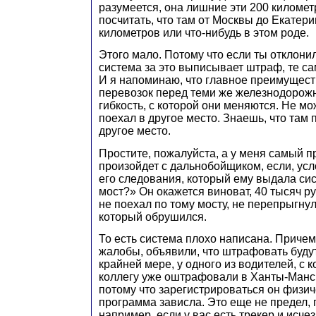
разумеется, она лишние эти 200 километ
посчитать, что там от Москвы до Екатери
километров или что-нибудь в этом роде.
Этого мало. Потому что если ты отклони
система за это выписывает штраф, те са
И я напоминаю, что главное преимущес
перевозок перед теми же железнодорож
гибкость, с которой они меняются. Не мо
поехал в другое место. Знаешь, что там 
другое место.
Простите, пожалуйста, а у меня самый п
произойдет с дальнобойщиком, если, усл
его следования, который ему выдала си
мост?» Он окажется виноват, 40 тысяч ру
не поехал по тому мосту, не перепрыгнул 
который обрушился.
То есть система плохо написана. Приче
жалобы, объявили, что штрафовать будут
крайней мере, у одного из водителей, с 
коллегу уже оштрафовали в Ханты-Манс
потому что зарегистрироваться он физиче
программа зависла. Это еще не предел, 
например, если у вас есть трекер и исчез