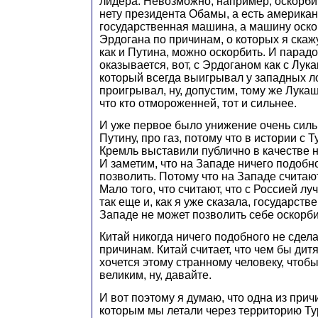
лидера. Невозможно, например, оскорбит
нету президента Обамы, а есть америка
государственная машина, а машину оско
Эрдогана по причинам, о которых я скажу
как и Путина, можно оскорбить. И пара
оказывается, вот, с Эрдоганом как с Лука
который всегда выигрывал у западных ло
проигрывал, ну, допустим, тому же Лука
что кто отмороженней, тот и сильнее.
И уже первое было унижение очень силь
Путину, про газ, потому что в истории с 
Кремль выставили публично в качестве 
И заметим, что на Западе ничего подобно
позволить. Потому что на Западе считаю
Мало того, что считают, что с Россией л
так еще и, как я уже сказала, государст
Западе не может позволить себе оскорби
Китай никогда ничего подобного не сдела
причинам. Китай считает, что чем бы дитя
хочется этому странному человеку, чтоб
великим, ну, давайте.
И вот поэтому я думаю, что одна из прич
которым мы летали через территорию Т