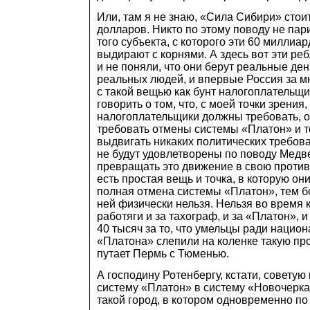
Или, там я не знаю, «Сила Сибири» стои
долларов. Никто по этому поводу не пари
того субъекта, с которого эти 60 миллиа
выдирают с корнями. А здесь вот эти ре
и не поняли, что они берут реальные де
реальных людей, и впервые Россия за мн
с такой вещью как бунт налогоплательщик
говорить о том, что, с моей точки зрения,
налогоплательщики должны требовать, 
требовать отмены системы «Платон» и т
выдвигать никаких политических требова
не будут удовлетворены по поводу Медве
превращать это движение в свою против
есть простая вещь и точка, в которую он
полная отмена системы «Платон», тем бо
ней физически нельзя. Нельзя во время к
работяги и за тахограф, и за «Платон», 
40 тысяч за то, что умельцы ради нацио
«Платона» слепили на коленке такую пр
путает Пермь с Тюменью.
А господину Ротенбергу, кстати, совету
систему «Платон» в систему «Новочерка
такой город, в котором одновременно по