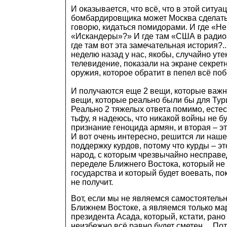
И оказывается, что всё, что в этой ситуа
бомбардировщика может Москва сделать, 
говорю, кидаться помидорами. И где «Н
«Искандеры»?» И где там «США в радио
где там вот эта замечательная история?.
неделю назад у нас, якобы, случайно утек
телевидение, показали на экране секрет
оружия, которое обратит в пепел всё п
И получаются еще 2 вещи, которые важно
вещи, которые реально были бы для Тур
Реально 2 тяжелых ответа помимо, естес
тьфу, я надеюсь, что никакой войны не бу
признание геноцида армян, и вторая – э
И вот очень интересно, решится ли наше
поддержку курдов, потому что курды – э
народ, с которым чрезвычайно несправ
переделе Ближнего Востока, который не
государства и который будет воевать, по
не получит.
Вот, если мы не являемся самостоятель
Ближнем Востоке, а являемся только ма
президента Асада, который, кстати, рано
неизбежно всё равно будет сметен… Потом