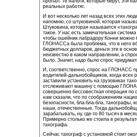
пропал. Те налоги, которые берут, эти нал
реальных работяг.
И вот несколько лет назад всех этих люд
напомню, со штуковиной, которая назыв
Штуковина, которая называется «тахогра
такое. У нас есть замечательная система
чтобы ошейник лабрадору Конни можно б
ГЛОНАССа была проблема, что в него в
бюджетных долларов, деньги эти в осно
неизвестно в каком направлении, а спр
было. Значит, надо было спрос придумат
И, соответственно, спрос на ГЛОНАСС 
водителей-дальнобойщиков, когда всех 
заставили установить на грузовиках тах
отслеживают машину с помощью ГЛОНА
совершенно бессовестная операция по с
нам сказали, что по соображениям наци
безопасности, бла-бла-бла, тахографы, 
наши, отечественные. Тогда дальнобойщ
зарабатывать, ну, где-то 80 тысяч в меся
Примерно столько же стоила в результат
тахографа.
Сейчас тахограф с установкой стоит окол