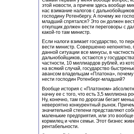
этой новости, а причем здесь вообще ми
нас взимание налогов с дальнобойщиков
господину Ротенбергу. А почему же госп
младший спрятался? Это он должен вес
откупщик должен вести переговоры с да
какой-то там министр.
Если налоги взимает государство, то пе
вести министр. Совершенно непонятно, 
данной ситуации все минусы, в частност
дальнобойщиков, остаются у государства
частности, 10 миллиардов рублей, из ко
на всякий случай, государство быстрень
авансом владельцам «Платона», почему
нести господин Ротенберг-младший?
Вообще история с «Платоном» абсолютно
начну ее с того, что есть 3,5 миллиона р
Ну, конечно, там по дорогам бегает меньш
невероятно конкурентный рынок. Причем
значительной степени представляют соб
маленькие предприятия, или это вообще 
кормилец и член семьи. Этот бизнес жив
рентабельности.