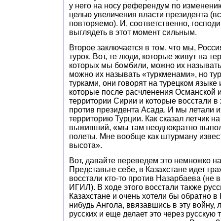
у него на носу референдум по изменени
целью увеличения власти президента (вс
повторяемо). И, соответственно, господ
выглядеть в этот момент сильным.
Второе заключается в том, что мы, Росси
турок. Вот, те люди, которые живут на т
которых мы бомбили, можно их называт
можно их называть «туркменами», но тур
турками, они говорят на турецком языке и
которые после расчленения Османской 
территории Сирии и которые восстали в
против президента Асада. И мы летали и
территорию Турции. Как сказал летчик н
выживший, «мы там неоднократно выпо
полеты. Мне вообще как штурману извес
высота».
Вот, давайте переведем это немножко на
Представьте себе, в Казахстане идет гр
восстали кто-то против Назарбаева (не 
ИГИЛ). В ходе этого восстали также рус
Казахстане и очень хотели бы обратно в 
нибудь Ангола, ввязавшись в эту войну, 
русских и еще делает это через русскую 