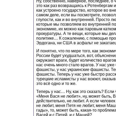
Ну, собственно, наверное, последнее, о ч
это как раз возвращаясь к Ротенбергам и
как устроено государство, которое во вн
самом деле, если вы посмотрите, позвол
глупости, как и во внутренней. Просто л
которые мы позволяем во внутренней по
экономике, их можно как паровым катко
прокуратуры. А те вещи, которые мы де
политике… К сожалению, с помощью про
Эрдогана, ни США в асфальт не закатае
И понятно, что по мере того, как эконом
России будет ухудшаться, вот, объяснения
окружают враги, будет количество врагов 
нас очень много стало врагов. У нас уже
фашисты, у нас украинские фашисты. Те
фашисты. Теперь у нас уже быстро расск
турецкие исламисты у нас воюют, оказыва
это всё одно и то же.
Теперь у нас… Ну, как это сказать? Если
«Меня Вася не любит», ну, может быть, В
действительно, не любит. А если челове
не любит, меня Петя не любит, меня Маш
гады», то, может быть, какая-то проблема
Васей и с Петей, и с Машей?