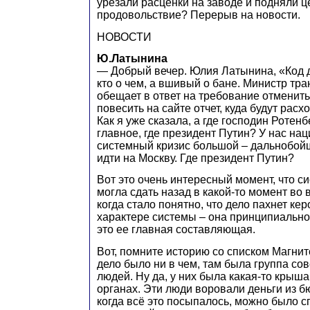
урезали расценки на заводе и подняли ц
продовольствие? Перерыв на новости.
НОВОСТИ
Ю.Латынина
― Добрый вечер. Юлия Латынина, «Код д
кто о чем, а вшивый о бане. Министр тр
обещает в ответ на требование отменит
повесить на сайте отчет, куда будут расх
Как я уже сказала, а где господин Ротен
главное, где президент Путин? У нас на
системный кризис большой – дальнобой
идти на Москву. Где президент Путин?
Вот это очень интересный момент, что си
могла сдать назад в какой-то момент во 
когда стало понятно, что дело пахнет кер
характере системы – она принципиально
это ее главная составляющая.
Вот, помните историю со списком Магнит
дело было ни в чем, там была группа с
людей. Ну да, у них была какая-то крыш
органах. Эти люди воровали деньги из бю
когда всё это посыпалось, можно было с