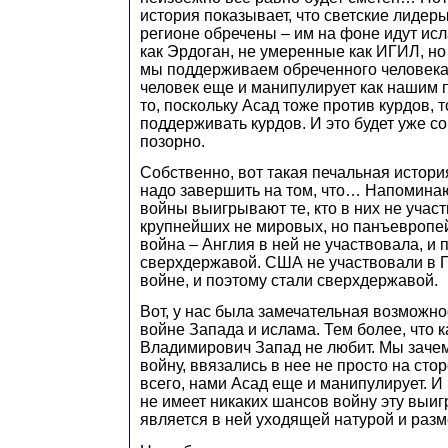
история показывает, что светские лидеры
регионе обречены – им на фоне идут ис
как Эрдоган, не умеренные как ИГИЛ, но
мы поддерживаем обреченного человека.
человек еще и манипулирует как нашим 
то, поскольку Асад тоже против курдов, 
поддерживать курдов. И это будет уже с
позорно.
Собственно, вот такая печальная истори
надо завершить на том, что… Напомина
войны выигрывают те, кто в них не участв
крупнейших не мировых, но панъевропей
война – Англия в ней не участвовала, и 
сверхдержавой. США не участвовали в 
войне, и поэтому стали сверхдержавой.
Вот, у нас была замечательная возможно
войне Запада и ислама. Тем более, что к
Владимирович Запад не любит. Мы зачем
войну, ввязались в нее не просто на стор
всего, нами Асад еще и манипулирует. И 
не имеет никаких шансов войну эту выиг
является в ней уходящей натурой и раз