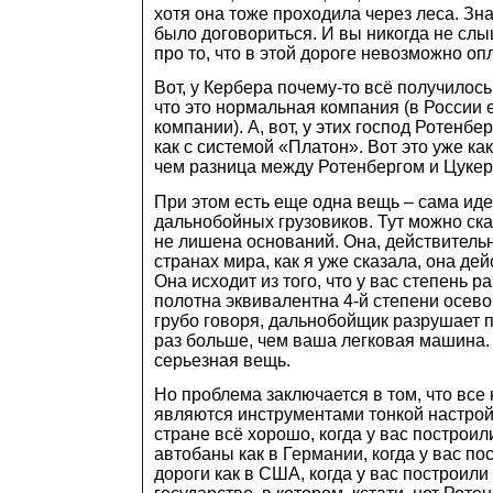
хотя она тоже проходила через леса. Зн
было договориться. И вы никогда не слы
про то, что в этой дороге невозможно оп
Вот, у Кербера почему-то всё получилос
что это нормальная компания (в России
компании). А, вот, у этих господ Ротенбе
как с системой «Платон». Вот это уже как
чем разница между Ротенбергом и Цукер
При этом есть еще одна вещь – сама иде
дальнобойных грузовиков. Тут можно ска
не лишена оснований. Она, действительн
странах мира, как я уже сказала, она дей
Она исходит из того, что у вас степень 
полотна эквивалентна 4-й степени осевой
грубо говоря, дальнобойщик разрушает 
раз больше, чем ваша легковая машина.
серьезная вещь.
Но проблема заключается в том, что все 
являются инструментами тонкой настройки
стране всё хорошо, когда у вас построи
автобаны как в Германии, когда у вас п
дороги как в США, когда у вас построил