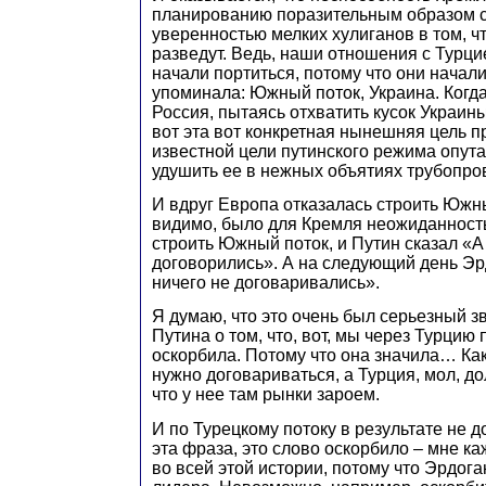
планированию поразительным образом с
уверенностью мелких хулиганов в том, чт
разведут. Ведь, наши отношения с Турци
начали портиться, потому что они начал
упоминала: Южный поток, Украина. Когда
Россия, пытаясь отхватить кусок Украины
вот эта вот конкретная нынешняя цель п
известной цели путинского режима опута
удушить ее в нежных объятиях трубопро
И вдруг Европа отказалась строить Южны
видимо, было для Кремля неожиданност
строить Южный поток, и Путин сказал «А
договорились». А на следующий день Эрд
ничего не договаривались».
Я думаю, что это очень был серьезный з
Путина о том, что, вот, мы через Турцию
оскорбила. Потому что она значила… Как
нужно договариваться, а Турция, мол, д
что у нее там рынки зароем.
И по Турецкому потоку в результате не д
эта фраза, это слово оскорбило – мне ка
во всей этой истории, потому что Эрдоган