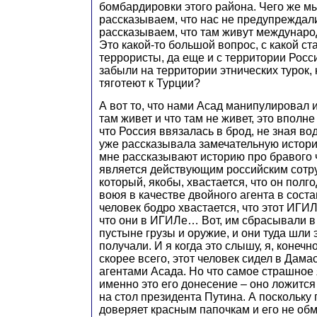
бомбардировки этого района. Чего же м
рассказываем, что нас не предупреждал
рассказываем, что там живут междунар
Это какой-то большой вопрос, с какой с
террористы, да еще и с территории Рос
забыли на территории этнических турок,
тяготеют к Турции?
А вот то, что нами Асад манипулировал и
там живет и что там не живет, это вполн
что Россия ввязалась в брод, не зная воду
уже рассказывала замечательную истори
мне рассказывают историю про бравого 
является действующим российским сотр
который, якобы, хвастается, что он полг
воюя в качестве двойного агента в сост
человек бодро хвастается, что этот ИГ
что они в ИГИЛе… Вот, им сбрасывали в 
пустыне грузы и оружие, и они туда шли 
получали. И я когда это слышу, я, конечн
скорее всего, этот человек сидел в Дамас
агентами Асада. Но что самое страшное 
именно это его донесение – оно ложится
на стол президента Путина. А поскольку
доверяет красным папочкам и его не об