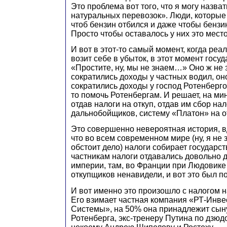
Это проблема вот того, что я могу назва
натуральных перевозок». Люди, которые 
чтоб бензин отбился и даже чтобы бензин
Просто чтобы оставалось у них это место
И вот в этот-то самый момент, когда реа
возит себе в убыток, в этот момент госуд
«Простите, ну, мы не знаем…» Оно ж не з
сократились доходы у частных водил, оно
сократились доходы у господ Ротенберго
то помочь Ротенбергам. И решает, на мин
отдав налоги на откуп, отдав им сбор нал
дальнобойщиков, систему «Платон» на о
Это совершенно невероятная история, в
что во всем современном мире (ну, я не 
обстоит дело) налоги собирает государст
частникам налоги отдавались довольно 
империи, там, во Франции при Людовике 
откупщиков ненавидели, и вот это был п
И вот именно это произошло с налогом 
Его взимает частная компания «РТ-Инв
Системы», на 50% она принадлежит сын
Ротенберга, экс-тренеру Путина по дзюд