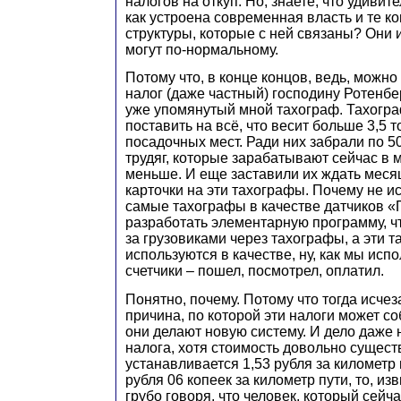
налогов на откуп. Но, знаете, что удивите
как устроена современная власть и те к
структуры, которые с ней связаны? Они и
могут по-нормальному.
Потому что, в конце концов, ведь, можн
налог (даже частный) господину Ротенбе
уже упомянутый мной тахограф. Тахогр
поставить на всё, что весит больше 3,5 т
посадочных мест. Ради них забрали по 5
трудяг, которые зарабатывают сейчас в м
меньше. И еще заставили их ждать месяц
карточки на эти тахографы. Почему не и
самые тахографы в качестве датчиков 
разработать элементарную программу, ч
за грузовиками через тахографы, а эти 
используются в качестве, ну, как мы исп
счетчики – пошел, посмотрел, оплатил.
Понятно, почему. Потому что тогда исчез
причина, по которой эти налоги может со
они делают новую систему. И дело даже 
налога, хотя стоимость довольно сущест
устанавливается 1,53 рубля за километр 
рубля 06 копеек за километр пути, то, изв
грубо говоря, что человек, который сейча