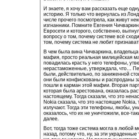
И знаете, я хочу вам рассказать еще одн
историю. Я только что вернулась из Лонд
числе прочего посмотрела, как живут не
изгнанники. Помните Евгения Чичваркин
Евросети и которого, собственно, выпнул
вопросу о том, почему системе всё сходит
том, почему система не любит признават
В чем была вина Чичваркина, владельца 
мафия, просто реальная милицейская м
повадилась красть у него телефоны, утв
нерастаможенные, утверждала, что… П
были, действительно, по заниженной ст
они были конфискованы и распроданы за
пошли в карман этой мафии. Вторая пар
которая была арестована, оказалась ра
настоящему. Тогда сказали, что это нена
Nokia сказала, что это настоящие Nokia, 
излучают. Тогда эти телефоны, якобы, у
оказалось, что их не уничтожили, все-таки
далее.
Вот, тогда тоже система могла в любой 
назад, потому что, ну, за эти украденны