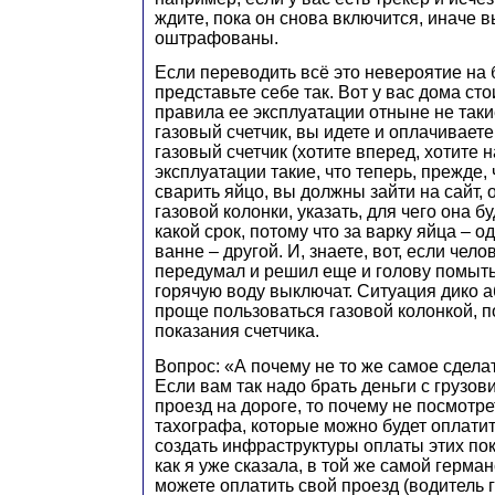
ждите, пока он снова включится, иначе в
оштрафованы.
Если переводить всё это невероятие на 
представьте себе так. Вот у вас дома сто
правила ее эксплуатации отныне не такие
газовый счетчик, вы идете и оплачиваете
газовый счетчик (хотите вперед, хотите н
эксплуатации такие, что теперь, прежде,
сварить яйцо, вы должны зайти на сайт,
газовой колонки, указать, для чего она б
какой срок, потому что за варку яйца – о
ванне – другой. И, знаете, вот, если чел
передумал и решил еще и голову помыть,
горячую воду выключат. Ситуация дико а
проще пользоваться газовой колонкой, 
показания счетчика.
Вопрос: «А почему не то же самое сдел
Если вам так надо брать деньги с грузов
проезд на дороге, то почему не посмотре
тахографа, которые можно будет оплатит
создать инфраструктуры оплаты этих пок
как я уже сказала, в той же самой герма
можете оплатить свой проезд (водитель г