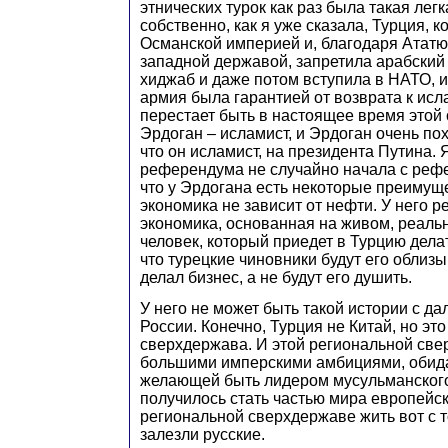
этнических турок как раз была такая легк
собственно, как я уже сказала, Турция, 
Османской империей и, благодаря Ататю
западной державой, запретила арабский
хиджаб и даже потом вступила в НАТО, и
армия была гарантией от возврата к исл
перестает быть в настоящее время этой 
Эрдоган – исламист, и Эрдоган очень похо
что он исламист, на президента Путина. 
референдума не случайно начала с рефе
что у Эрдогана есть некоторые преимущ
экономика не зависит от нефти. У него 
экономика, основанная на живом, реаль
человек, который приедет в Турцию делат
что турецкие чиновники будут его облизы
делал бизнес, а не будут его душить.
У него не может быть такой истории с д
России. Конечно, Турция не Китай, но эт
сверхдержава. И этой региональной све
большими имперскими амбициями, обида
желающей быть лидером мусульманского 
получилось стать частью мира европейск
региональной сверхдержаве жить вот с т
залезли русские.