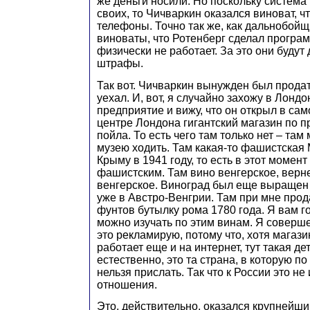
же деньги носили. Но поскольку система 
своих, то Чичваркин оказался виноват, чт
телефоны. Точно так же, как дальнобойщ
виноваты, что Ротенберг сделал програм
физически не работает. За это они будут
штрафы.
Так вот. Чичваркин вынужден был прода
уехал. И, вот, я случайно захожу в Лондо
предприятие и вижу, что он открыл в с
центре Лондона гигантский магазин по п
пойла. То есть чего там только нет – там 
музею ходить. Там какая-то фашистская 
Крыму в 1941 году, то есть в этот момен
фашистским. Там вино венгерское, верне
венгерское. Виноград был еще выращен 
уже в Австро-Венгрии. Там при мне прод
фунтов бутылку рома 1780 года. Я вам г
можно изучать по этим винам. Я соверш
это рекламирую, потому что, хотя магаз
работает еще и на интернет, тут такая де
естественно, это та страна, в которую п
нельзя прислать. Так что к России это не
отношения.
Это, действительно, оказался крупнейши