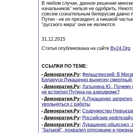
В любом случае, данное решение минск
начальников" нельзя не одобрить. Неко
совсем сознательным белорусам давно п
Путин - не их президент, а никакой част
"русского мира" они не являются.
31.12.2015
Статья опубликована на сайте
By24.Org
ССЫЛКИ ПО ТЕМЕ:
Демократия.Ру
:
Фельштинский: В Моск
•
Беларуси Лукашенко вынесен смертный
Демократия.Ру
:
Латынина Ю., Почему 
•
не встретил Путина на аэродроме?
Демократия.Ру
:
А.Лукашенко запретил
•
увольняться с работы
Демократия.Ру
:
Содружество Невъезд
•
Демократия.Ру
:
Российские нефтезайч
•
Демократия.Ру
:
Лукашенко объяснил, з
•
"батькой", похвалил оппозицию и признал