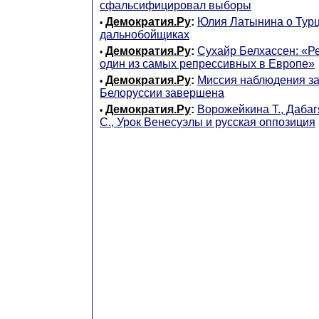
сфальсифицировал выборы
Демократия.Ру
:
Юлия Латынина о Турц
•
дальнобойщиках
Демократия.Ру
:
Сухайр Белхассен: «Р
•
один из самых репрессивных в Европе»
Демократия.Ру
:
Миссия наблюдения з
•
Белоруссии завершена
Демократия.Ру
:
Ворожейкина Т., Дабаг
•
С., Урок Венесуэлы и русская оппозиция