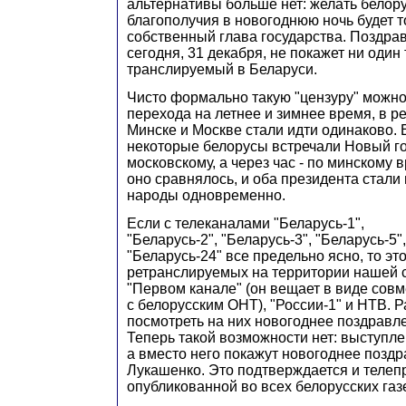
альтернативы больше нет: желать белор
благополучия в новогоднюю ночь будет т
собственный глава государства. Поздра
сегодня, 31 декабря, не покажет ни один
транслируемый в Беларуси.
Чисто формально такую "цензуру" можно
перехода на летнее и зимнее время, в ре
Минске и Москве стали идти одинаково. 
некоторые белорусы встречали Новый го
московскому, а через час - по минскому 
оно сравнялось, и оба президента стали
народы одновременно.
Если с телеканалами "Беларусь-1",
"Беларусь-2", "Беларусь-3", "Беларусь-5
"Беларусь-24" все предельно ясно, то это
ретранслируемых на территории нашей 
"Первом канале" (он вещает в виде совм
с белорусским ОНТ), "России-1" и НТВ. 
посмотреть на них новогоднее поздравл
Теперь такой возможности нет: выступл
а вместо него покажут новогоднее позд
Лукашенко. Это подтверждается и телеп
опубликованной во всех белорусских газ