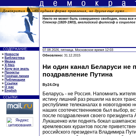
Никто не может быть совершенно свободен, пока все
Спенсер (1820-1903), английский философ и социолог
СОДЕРЖАНИЕ:
07.08.2026, пятница. Московское время 12:03
»
Новости
Обновлено:
31.12.2015
»
Библиотека
»
Медиа
»
X-files
Ни один канал Беларуси не 
»
Хочу все знать
»
Проекты
поздравление Путина
»
Горячая линия
»
Публикации
»
Ссылки
By24.Org
»
О нас
»
English
Беларусь - не Россия. Напомнить жителя
ССЫЛКИ:
истину лишний раз решили на всех тран
республике телеканалах в новогоднюю н
наших соотечественников был выбор, вс
после поздравления своего президента 
Лукашенко или поднять бокал шампанско
кремлевских курантов после приветстве
российского президента Владимира Путин