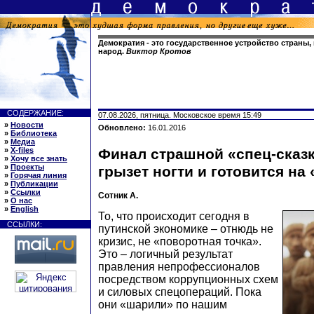
Демократия - это государственное устройство страны,
народ.
Виктор Кротов
СОДЕРЖАНИЕ:
07.08.2026, пятница. Московское время 15:49
»
Новости
Обновлено:
16.01.2016
»
Библиотека
»
Медиа
»
X-files
Финал страшной «спец-сказ
»
Хочу все знать
»
Проекты
грызет ногти и готовится на
»
Горячая линия
»
Публикации
»
Ссылки
Сотник А.
»
О нас
»
English
То, что происходит сегодня в
ССЫЛКИ:
путинской экономике – отнюдь не
кризис, не «поворотная точка».
Это – логичный результат
правления непрофессионалов
посредством коррупционных схем
и силовых спецопераций. Пока
они «шарили» по нашим