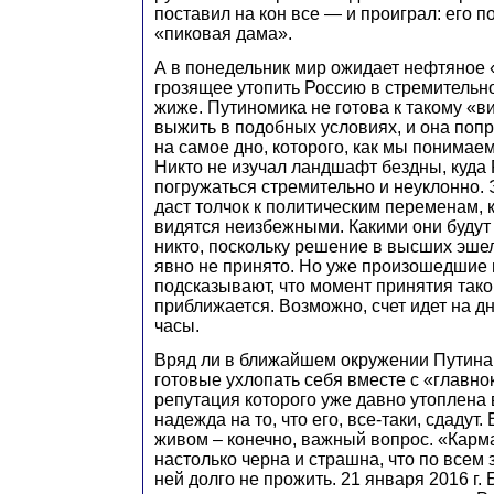
поставил на кон все — и проиграл: его 
«пиковая дама».
А в понедельник мир ожидает нефтяное 
грозящее утопить Россию в стремитель
жиже. Путиномика не готова к такому «в
выжить в подобных условиях, и она попр
на самое дно, которого, как мы понимаем
Никто не изучал ландшафт бездны, куда 
погружаться стремительно и неуклонно. 
даст толчок к политическим переменам, 
видятся неизбежными. Какими они будут 
никто, поскольку решение в высших эше
явно не принято. Но уже произошедшие
подсказывают, что момент принятия так
приближается. Возможно, счет идет на дн
часы.
Вряд ли в ближайшем окружении Путина
готовые ухлопать себя вместе с «главн
репутация которого уже давно утоплена в
надежда на то, что его, все-таки, сдадут.
живом – конечно, важный вопрос. «Карма
настолько черна и страшна, что по всем 
ней долго не прожить. 21 января 2016 г.