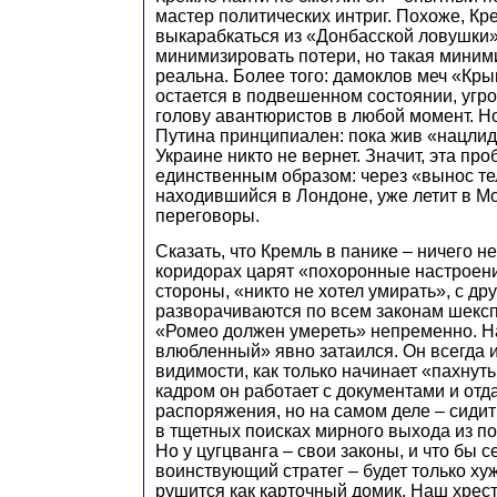
мастер политических интриг. Похоже, К
выкарабкаться из «Донбасской ловушки»
минимизировать потери, но такая миним
реальна. Более того: дамоклов меч «Кр
остается в подвешенном состоянии, угр
голову авантюристов в любой момент. Но
Путина принципиален: пока жив «нацлид
Украине никто не вернет. Значит, эта п
единственным образом: через «вынос те
находившийся в Лондоне, уже летит в М
переговоры.
Сказать, что Кремль в панике – ничего не
коридорах царят «похоронные настроени
стороны, «никто не хотел умирать», с д
разворачиваются по всем законам шексп
«Ромео должен умереть» непременно. Н
влюбленный» явно затаился. Он всегда и
видимости, как только начинает «пахнуть
кадром он работает с документами и отд
распоряжения, но на самом деле – сидит 
в тщетных поисках мирного выхода из по
Но у цугцванга – свои законы, и что бы 
воинствующий стратег – будет только ху
рушится как карточный домик. Наш хре