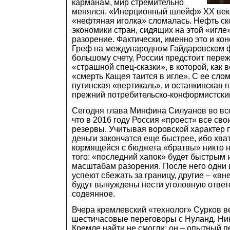
карманам, мир стремительно
менялся. «Инерционный шлейф» XX века
«нефтяная иголка» сломалась. Нефть ско
экономики стран, сидящих на этой «игле
разорение. Фактически, именно это и ко
Греф на международном Гайдаровском 
большому счету, России предстоит пере
«страшной спец-сказки», в которой, как 
«смерть Кащея таится в игле». С ее слом
путинская «вертикаль», и останкинская п
прежний потребительско-конформистский
Сегодня глава Минфина Силуанов во вс
что в 2016 году Россия «проест» все св
резервы. Учитывая воровской характер
деньги закончатся еще быстрее, ибо хв
кормящейся с бюджета «братвы» никто н
того: «последний хапок» будет быстрым
масштабам разорения. После него одни
успеют сбежать за границу, другие – «вн
будут вынуждены нести уголовную ответ
содеянное.
Вчера кремлевский «технолог» Сурков в
шестичасовые переговоры с Нуланд. Ни
Кремле найти не смогли: он – опытный 