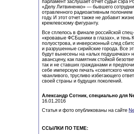
парламент заслушает отчет судьи сэра Р
«Делу Литвиненко» — бывшего сотрудни
отравленного радиоактивным полонием 
году. И этот отчет также не добавит жиз
кремлевскому фигуранту.
Все сплелось в финале российской спец-
«кровавые ФСБшники в глазах», и тень 
полуострова, и инверсионный след сбито
и разрушенные сирийские города. Все э
будут вынесены на «алых подушечках» 
авансцену, как памятник стойкой безотв
так и не ставших гражданами и предпоч
себе имперскую печать «советского чело
чванливого, трусливо избегающего ответ
своей страны и будущих поколений.
Александр Сотник, специально для N
16.01.2016
Статья и фото опубликованы на сайте
N
ССЫЛКИ ПО ТЕМЕ: