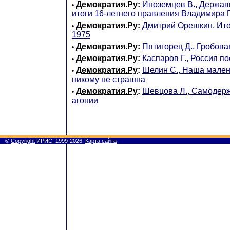
Демократия.Ру
:
Иноземцев В., Держав
•
итоги 16-летнего правления Владимира 
Демократия.Ру
:
Дмитрий Орешкин. Итог
•
1975
Демократия.Ру
:
Пятигорец Д., Гробов
•
Демократия.Ру
:
Каспаров Г., Россия п
•
Демократия.Ру
:
Шелин С., Наша мален
•
никому не страшна
Демократия.Ру
:
Шевцова Л., Cамодерж
•
агонии
©
Copyright
ИРИС, 1999-2026
Карта сайта