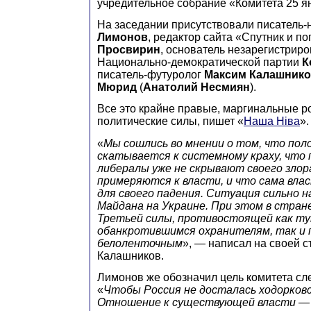
учредительное собрание «Комитета 25 я
На заседании присутствовали писатель
Лимонов
, редактор сайта «Спутник и п
Просвирин
, основатель незарегистрир
Национально-демократической партии
К
писатель-футуролог
Максим Калашник
Мюрид
(
Анатолий Несмиян
).
Все это крайне правые, маргинальные р
политические силы, пишет «
Наша Нiва
».
«
Мы сошлись во мнении о том, что по
скатывается к системному краху, что
либералы уже не скрывают своего злор
примеряются к власти, и что сама вла
для своего падения. Ситуация сильно 
Майдана на Украине. При этом в стран
Третьей силы, противостоящей как ту
обанкротившимся охранителям, так и
белоленточным
», — написал на своей 
Калашников.
Лимонов же обозначил цель комитета с
«
Чтобы Россия не досталась ходорков
Отношение к существующей власти —