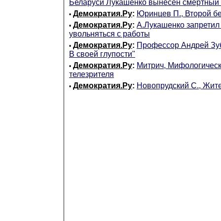
Беларуси Лукашенко вынесен смертный
Демократия.Ру
:
Юринцев П., Второй б
•
Демократия.Ру
:
А.Лукашенко запретил
•
увольняться с работы
Демократия.Ру
:
Профессор Андрей Зуб
•
В своей глупости"
Демократия.Ру
:
Митрич, Мифологическ
•
телезрителя
Демократия.Ру
:
Новопрудский С., Жит
•