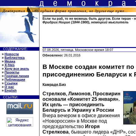
Если ты раб, то не можешь быть другом. Если тиран - 
Фридрих Ницше (1844-1900), немецкий мыслитель
СОДЕРЖАНИЕ:
07.08.2026, пятница. Московское время 18:07
»
Новости
Обновлено:
26.01.2016
»
Библиотека
»
Медиа
»
X-files
В Москве создан комитет по
»
Хочу все знать
»
Проекты
присоединению Беларуси к 
»
Горячая линия
»
Публикации
»
Ссылки
Камраде.Биз
»
О нас
»
English
Стрелков, Лимонов, Просвирин
ССЫЛКИ:
основали «Комитет 25 января».
Их цель — присоединить
Беларусь и Украину к России
Вчера вечером в офисе движения
«Новороссия» в Москве под
председательство
Игоря
Стрелкова
, бывшего лидера «ДНР», со