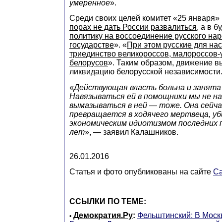
умеренное
».
Среди своих целей комитет «25 января»
порах не дать России развалиться
, а в 
политику на воссоединение русского на
государстве
». «
При этом русские для нас 
триединство великороссов, малороссов-
белорусов
». Таким образом, движение в
ликвидацию белорусской независимости
«
Действующая власть больна и занята
Навязываться ей в помощники мы не н
вымазываться в ней — тоже. Она сейча
превращается в ходячего мертвеца, уб
экономическим идиотизмом последних 
лет
», — заявил Калашников.
26.01.2016
Статья и фото опубликованы на сайте
Ca
ССЫЛКИ ПО ТЕМЕ:
Демократия.Ру
:
Фельштинский: В Моск
•