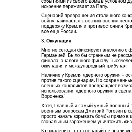
событиями из своего дома в условном Д
искренне переживает за Папу.
Сценарий превращения столичного конф
войну начинается с возникновения неско
поддержку Кремля и противостояния Кр
все еще России.
3.
Оккупация
.
Многие сегодня фиксируют аналогию с 
Германией. Было бы странным не рассмо
финала, аналогичного финалу Тысячелет
оккупация и международный трибунал.
Наличие у Кремля ядерного оружия – ос
против такого сценария. Но современны
военных конфликтов превращают возмо
использования ядерного оружия в сцен
Воронежа".
Хотя, Главный и самый умный военный э
военным вопросам Дмитрий Рогозин в с
просто начать взрывать бомбы прямо в 
глобальным заражением уничтожить жиз
К сожалению, этот сценарий не реализуе