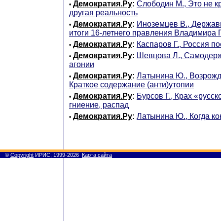
Демократия.Ру
:
Слободин М., Это не кр
•
другая реальность
Демократия.Ру
:
Иноземцев В., Держав
•
итоги 16-летнего правления Владимира 
Демократия.Ру
:
Каспаров Г., Россия п
•
Демократия.Ру
:
Шевцова Л., Cамодерж
•
агонии
Демократия.Ру
:
Латынина Ю., Возрожд
•
Краткое содержание (анти)утопии
Демократия.Ру
:
Бурсов Г., Крах «русск
•
гниение, распад
Демократия.Ру
:
Латынина Ю., Когда к
•
©
Copyright
ИРИС, 1999-2026
Карта сайта