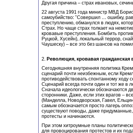
Другая причина – страх ивановых, сечи
22 августа 1991 года министр МВД Бори
самоубийство: "Совершил … ошибку, ра
преступлению, обманулся в людях, кото
Страх. Но чаще страх толкает на немот
кровавые преступления. Бомбить против
Руцкой, Хусейн), локальный террор, снай
Чаушеску) – все это без шансов на поми
2.
Революция, кровавая гражданская 
Сегодняшняя внутренняя политика Крем
сценарий почти неизбежным, если Кремл
противодействовать спонтанному ходу с
Сценарий всегда почти один и тот же в л
Сначала идеологически обозначаются дв
сторонники. Даже, если этих врагов – вс
(Манделла, Новодворская, Гавел, Ельцин
самым обозначается просто лагерь оппо
существуют поводы, даже придуманные, 
протесты и начинаются.
При этом хитроумные планы политическо
для провоцирования протестов и их под