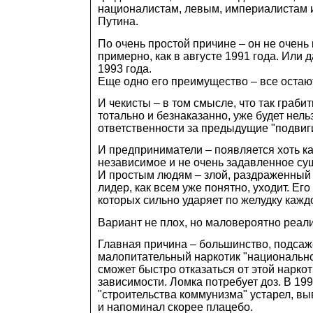
националистам, левым, империалистам 
Путина.
По очень простой причине – он не очень 
примерно, как в августе 1991 года. Или д
1993 года.
Еще одно его преимущество – все остают
И чекисты – в том смысле, что так грабить
тотально и безнаказанно, уже будет нельз
ответственности за предыдущие "подвиги
И предприниматели – появляется хоть ка
независимое и не очень задавленное су
И простым людям – злой, раздраженный
лидер, как всем уже понятно, уходит. Его
которых сильно ударяет по желудку кажд
Вариант не плох, но маловероятно реал
Главная причина – большинство, подсаж
малопитательный наркотик "национально
сможет быстро отказаться от этой нарко
зависимости. Ломка потребует доз. В 199
"строительства коммунизма" устарел, вы
и напоминал скорее плацебо.