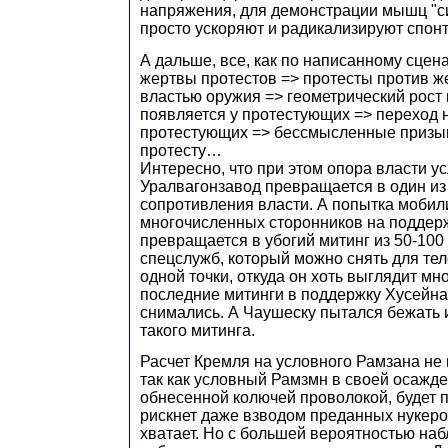
напряжения, для демонстрации мышц "си
просто ускоряют и радикализируют спон
А дальше, все, как по написанному сцен
жертвы протестов => протесты против ж
властью оружия => геометрический рост
появляется у протестующих => переход 
протестующих => бессмысленные призы
протесту…
Интересно, что при этом опора власти у
Уралвагонзавод превращается в один из
сопротивления власти. А попытка моби
многочисленных сторонников на поддерж
превращается в убогий митинг из 50-100
спецслужб, который можно снять для тел
одной точки, откуда он хоть выглядит м
последние митинги в поддержку Хусейна
снимались. А Чаушеску пытался бежать 
такого митинга.
Расчет Кремля на условного Рамзана не
так как условный Рамзмн в своей осажде
обнесенной колючей проволокой, будет 
рискнет даже взводом преданных нукеро
хватает. Но с большей вероятностью наб