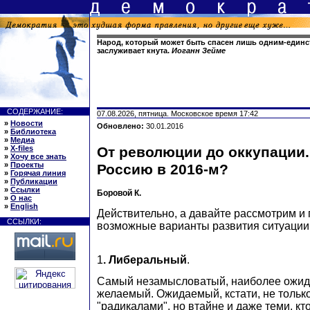
Народ, который может быть спасен лишь одним-един
заслуживает кнута.
Иоганн Зейме
СОДЕРЖАНИЕ:
07.08.2026, пятница. Московское время 17:42
»
Новости
Обновлено:
30.01.2016
»
Библиотека
»
Медиа
»
X-files
От революции до оккупации.
»
Хочу все знать
»
Проекты
Россию в 2016-м?
»
Горячая линия
»
Публикации
»
Ссылки
Боровой К.
»
О нас
»
English
Действительно, а давайте рассмотрим и
ССЫЛКИ:
возможные варианты развития ситуации 
1
. Либеральный
.
Самый незамысловатый, наиболее ожи
желаемый. Ожидаемый, кстати, не только
"радикалами", но втайне и даже теми, кто