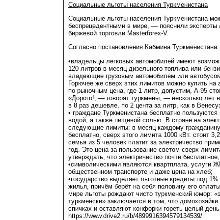
Социальные льготы населения Туркменистана
Социальные льготы населения Туркменистана мо
беспрецедентными в мире, — пояснили эксперты 
биржевой торговли Masterforex-V.
Согласно постановления Кабмина Туркменистана:
•владельцы легковых автомобилей имеют возмож
120 литров в месяц дизельного топлива или бензи
владеющие грузовым автомобилем или автобусом
Горючее же сверх этих лимитов можно купить на 
по рыночным цена, где 1 литр, допустим, А-95 сто
«Дорого!, — говорят туркмены, — несколько лет 
в 8 раз дешевле, по 2 цента за литр, как в Венесу
• граждане Туркменистана бесплатно пользуются 
водой, а также пищевой солью. В стране на элек
следующие лимиты: в месяц каждому гражданину 
бесплатно, сверх этого лимита 1000 кВт. стоит 3
семья из 5 человек платит за электричество при
год. Это цена за пользование светом сверх лимит
утверждать, что электричество почти бесплатное, 
•символическими являются квартплата, услуги Ж
общественном транспорте и даже цена на хлеб;
•государство выделяет льготные кредиты под 1% 
жилья, причём берёт на себя половину его оплат
мире льготы рождают чисто туркменский юмор: «э
туркменски» заключается в том, что домохозяйки
спичках и оставляют конфорки гореть целый день
https://www.drive2.ru/b/4899916394579134539/