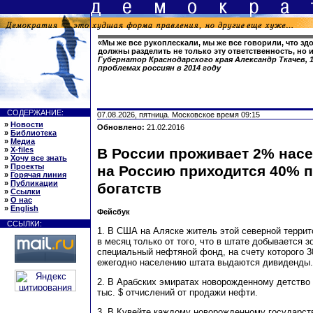
«Мы же все рукоплескали, мы же все говорили, что зд
должны разделить не только эту ответственность, но и 
Губернатор Краснодарского края Александр Ткачев, 1
проблемах россиян в 2014 году
СОДЕРЖАНИЕ:
07.08.2026, пятница. Московское время 09:15
»
Новости
Обновлено:
21.02.2016
»
Библиотека
»
Медиа
»
X-files
В России проживает 2% насе
»
Хочу все знать
»
Проекты
на Россию приходится 40% 
»
Горячая линия
»
Публикации
богатств
»
Ссылки
»
О нас
»
English
Фейсбук
ССЫЛКИ:
1. В США на Аляске житель этой северной террито
в месяц только от того, что в штате добывается з
специальный нефтяной фонд, на счету которого 3
ежегодно населению штата выдаются дивиденды.
2. В Арабских эмиратах новорожденному детство
тыс. $ отчислений от продажи нефти.
3. В Кувейте каждому новорожденному государст