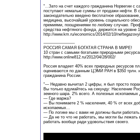
"...Зато на счет каждого гражданина Норвегии с 
поступают немалые суммы от продажи нефти. В с
законодательно введено бесплатное образование,
медицина, высочайший уровень социального обес
премиями, поощрениями по любому случаю. Проф
средства нефтяного фонда, держится на уровне 
http://www.km.ru/economics/2014/02/10/neftegazovyi
-------------------------
РОССИЯ САМАЯ БОГАТАЯ СТРАНА В МИРЕ!
10 стран с самыми богатыми природными ресурс
http://www.online812.ru/2012/04/28/002/
Россия владеет 40% всех природных ресурсов пл
оцениваются по данным ЦЭМИ РАН в $350 трлн. и
гражданина России.
"— Недавно вычитал 2 цифры, я был просто пора
Вы только вдумайтесь на секунду: Население Рос
земного шара. 2% всего. А полезных ископаемых
— Где маржа?
— Вы понимаете 2 % населения, 40 % от всех д
ископаемых...
— По логике мы с вами не должны были работать
— Да не то что не работать, мы могли бы лежать 
работать вообще ради удовольствия своего.