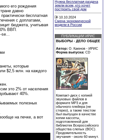
Нужна бесплатная раздача
земли всем, кто хочет
самого его рождения
построить свой дом
тране давно
 практически бесплатная
10.10.2024
печения с доплатами,
Смена экономической
ицит бюджета, учитывая
модели в России
10% ВВП.
-se...
ПУБЛИКАЦИИ ИРИС
ВЫБОРЫ - ДЕЛО ОБЩЕЕ
Автор:
О. Каюнов - ИРИС
ами
Форма выпуска:
CD
анеты, которые
ли $2,5 млн. на каждого
жен.
сии это 2% от населения
 добывают 40%.
Компакт-диск с копией
звуковых файлов в
обываемых полезных
формате MP3 и для
обычного плейера (не
стерео), а также текстом
.
был выпущен в качнстве
вообще на печке, а вот
копии кассеты,
подготовленной для
библиотек Всероссийского
общества слепых (ВОС).
Продожительность
звучания - около 60 минут.