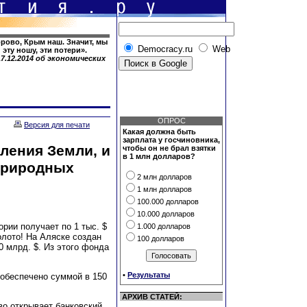
орово, Крым наш. Значит, мы
Democracy.ru
Web
эту ношу, эти потери».
7.12.2014 об экономических
ОПРОС
Версия для печати
Какая должна быть
зарплата у госчиновника,
ления Земли, и
чтобы он не брал взятки
в 1 млн долларов?
природных
2 млн долларов
1 млн долларов
100.000 долларов
10.000 долларов
рии получает по 1 тыс. $
1.000 долларов
олото! На Аляске создан
100 долларов
0 млрд. $. Из этого фонда
•
Результаты
 обеспечено суммой в 150
АРХИВ СТАТЕЙ:
во открывает банковский