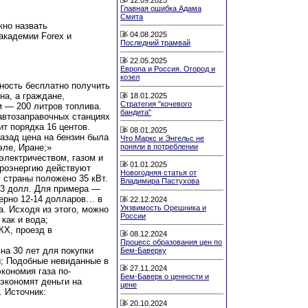
Главная ошибка Адама
Смита
жно назвать
04.08.2025
академии Forex и
Последний трамвай
22.05.2025
Европа и Россия. Огород и
козел
ность бесплатно получить
на, а граждане,
18.01.2025
Стратегия "кочевого
 — 200 литров топлива.
бандита"
автозаправочных станциях
ит порядка 16 центов.
08.01.2025
назад цена на бензин была
Что Маркс и Энгельс не
эле, Иране;»
поняли в потреблении
электричеством, газом и
01.01.2025
троэнергию действуют
Новогодняя статья от
страны положено 35 кВт.
Владимира Пастухова
,23 долл. Для примера —
мерно 12-14 долларов… в
22.12.2024
Уязвимость Орешника и
а. Исходя из этого, можно
России
как и вода;
КХ, проезд в
08.12.2024
Процесс образования цен по
на 30 лет для покупки
Бем-Баверку
ы; Подобные невиданные в
27.11.2024
кономия газа по-
Бем-Баверк о ценности и
 экономят деньги на
цене
. Источник:
20.10.2024