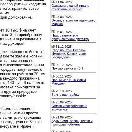
11.04.2026
 беспроцентный кредит на
Однажды в одной стране
 того, правительство
отключили Интернет
ждому
ждой домохозяйке.
28.03.2026
Эксплуатация как идея-фикс
Маркса
т 10 тыс. $ на счет
05.01.2026
 тыс. $ на приобретение
Надо заниматься
дицина и образование в
профилактикой диктатур
яных доходов!
31.12.2025
Свод понятий Русской
дажи природных богатств
Империи. Конституция
даже те жалкие копейки,
Беспредела
жны, постоянно не
ся высокопоставленными
20.12.2025
Прямая линия и КВН
м средств получаемых от
енных за рубеж за 20 лет,
06.11.2025
 на каждого гражданина
Новый мэр Нью-Йорка
мью, 140 тыс. $ на семью
Мамдани
человека приходится за
29.10.2025
 и другие природные
За что идет война
economy/russkie-
25.09.2025
Обмен и потребление в
 и соль население в
экономике
ены на бензин просто
 за литр, но туркмены
21.09.2025
Адам Смит, бобры, олени и
ет назад цена на бензин
пропорции обмена
Венесуэле и Иране».
12.09.2025