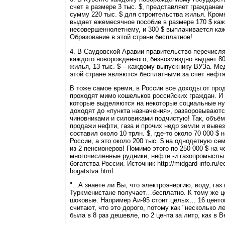
счет в размере 3 тыс. $, представляет гражданам
сумму 220 тыс. $ для строительства жилья. Кроме
выдает ежемесячное пособие в размере 170 $ ка
несовершеннолетнему, и 300 $ выплачивается ка
Образование в этой стране бесплатное!
4. В Саудовской Аравии правительство перечисляе
каждого новорожденного, безвозмездно выдает 80
жилья, 13 тыс. $ – каждому выпускнику ВУЗа. Ме
этой стране являются бесплатными за счет нефт
В тоже самое время, в России все доходы от про
проходят мимо кошельков российских граждан. И 
которые выделяются на некоторые социальные ну
доходят до «пункта назначения», разворовывают
чиновниками и силовиками подчистую! Так, объё
продажи нефти, газа и прочих недр земли и вывез
составил около 10 трлн. $, где-то около 70 000 $
России, а это около 200 тыс. $ на однодетную се
из 2 пенсионеров! Помимо этого по 250 000 $ на 
многочисленные рудники, нефте -и газопромыслы
богатства России. Источник http://midgard-info.ru/
bogatstva.html
"...А знаете ли Вы, что электроэнергию, воду, газ
Туркменистане получает…бесплатно. К тому же ц
шоковые. Например Аи-95 стоит целых… 16 центов
считают, что это дорого, потому как "несколько л
была в 8 раз дешевле, по 2 цента за литр, как в 