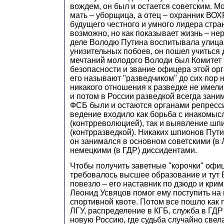
вождем, он был и остается советским. Мо
мать – уборщица, а отец – охранник ВОХ
будущего честного и умного лидера стр
возможно, но как показывает жизнь – не
деле Володю Путина воспитывала улица
унизительных побоев, он пошел учиться
мечтаний молодого Володи был Комитет
безопасности и звание офицера этой ор
его называют "разведчиком" до сих пор 
никакого отношения к разведке не имели
и потом в России разведкой всегда заним
ФСБ были и остаются органами репресс
ведение входило как борьба с инакомыс
(контрреволюцией), так и выявление шп
(контрразведкой). Никаких шпионов Пути
он занимался в основном советскими (в 
немецкими (в ГДР) диссидентами.
Чтобы получить заветные "корочки" оф
требовалось высшее образование и тут 
повезло – его наставник по дзюдо и кри
Леонид Усвяцов помог ему поступить на
спортивной квоте. Потом все пошло как 
ЛГУ, распределение в КГБ, служба в ГДР
новую Россию, где судьба случайно све