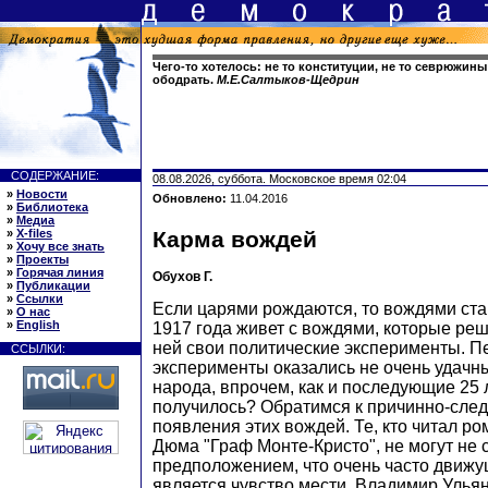
Чего-то хотелось: не то конституции, не то севрюжины
ободрать.
М.Е.Салтыков-Щедрин
СОДЕРЖАНИЕ:
08.08.2026, суббота. Московское время 02:04
»
Новости
Обновлено:
11.04.2016
»
Библиотека
»
Медиа
»
X-files
Карма вождей
»
Хочу все знать
»
Проекты
»
Горячая линия
Обухов Г.
»
Публикации
»
Ссылки
Если царями рождаются, то вождями ста
»
О нас
»
English
1917 года живет с вождями, которые ре
ней свои политические эксперименты. П
ССЫЛКИ:
эксперименты оказались не очень удачн
народа, впрочем, как и последующие 25 л
получилось? Обратимся к причинно-след
появления этих вождей. Те, кто читал р
Дюма "Граф Монте-Кристо", не могут не 
предположением, что очень часто движ
является чувство мести. Владимир Улья