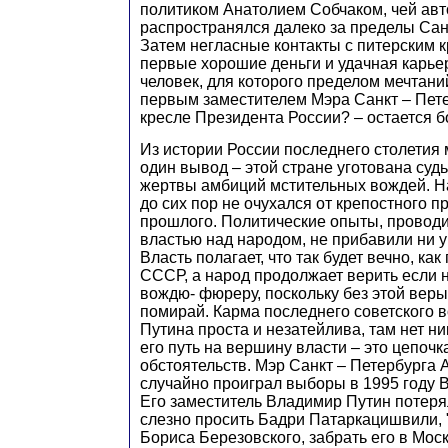
политиком Анатолием Собчаком, чей авт
распространялся далеко за пределы Сан
Затем негласные контакты с питерским
первые хорошие деньги и удачная карьер
человек, для которого пределом мечтани
первым заместителем Мэра Санкт – Пете
кресле Президента России? – остается 
Из истории России последнего столетия
один вывод – этой стране уготована суд
жертвы амбиций мстительных вождей. На
до сих пор не очухался от крепостного п
прошлого. Политические опыты, провод
властью над народом, не прибавили ни у
Власть полагает, что так будет вечно, ка
СССР, а народ продолжает верить если н
вождю- фюреру, поскольку без этой веры
помирай. Карма последнего советского
Путина проста и незатейлива, там нет н
его путь на вершину власти – это цепоч
обстоятельств. Мэр Санкт – Петербурга 
случайно проиграл выборы в 1995 году 
Его заместитель Владимир Путин потерял
слезно просить Бадри Патаркацишвили, 
Бориса Березовского, забрать его в Моск