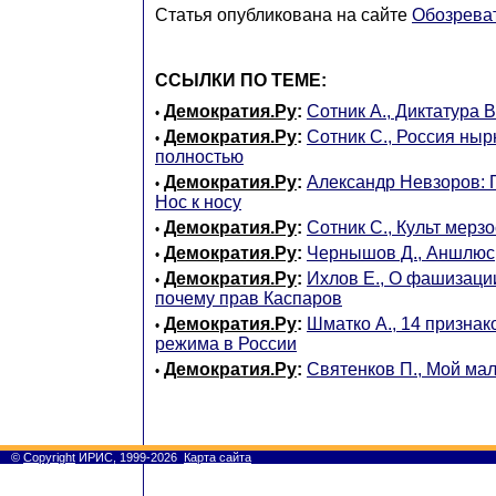
Статья опубликована на сайте
Обозрева
ССЫЛКИ ПО ТЕМЕ:
Демократия.Ру
:
Сотник А., Диктатура
•
Демократия.Ру
:
Сотник С., Россия ны
•
полностью
Демократия.Ру
:
Александр Невзоров: 
•
Нос к носу
Демократия.Ру
:
Сотник С., Культ мерзо
•
Демократия.Ру
:
Чернышов Д., Аншлюс
•
Демократия.Ру
:
Ихлов Е., О фашизаци
•
почему прав Каспаров
Демократия.Ру
:
Шматко А., 14 призна
•
режима в России
Демократия.Ру
:
Святенков П., Мой ма
•
©
Copyright
ИРИС, 1999-2026
Карта сайта