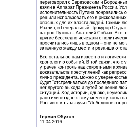
переговорил с Березовским и Бородины
взяли в Аппарат Президента России. Ус
исполнительность Путина понравились о
решили использовать его в рискованных
опасных для их власти людей. Такими л
Рохлин, и Генеральный Прокурор Скурат
патрон Путина – Анатолий Собчак. Все э
другие бесследно исчезали с политичес
просчитались лишь в одном – они не мог
затаянную жажду мести и реванша отста
Все остальное нам известно и логически
хронологию событий. В той связи, что с 
утрачен контроль над секретными архива
доказательств преступлений как репресс
лично президента, можно с уверенностью 
будет "отстреливаться до последнего пат
нет другого выхода и путей решения лю
ситуаций. Ход истории, однако, неумолим
рано или поздно к тому моменту, когда н
России опять зазвучит "Лебединое озеро
Герман Обухов
11.04.2016