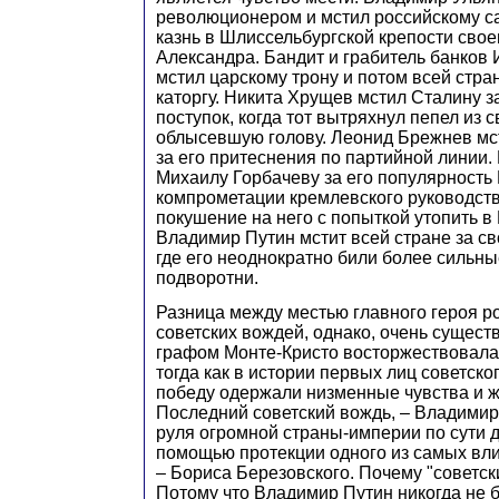
революционером и мстил российскому 
казнь в Шлиссельбургской крепости сво
Александра. Бандит и грабитель банко
мстил царскому трону и потом всей стра
каторгу. Никита Хрущев мстил Сталину з
поступок, когда тот вытряхнул пепел из с
облысевшую голову. Леонид Брежнев мс
за его притеснения по партийной линии.
Михаилу Горбачеву за его популярность 
компрометации кремлевского руководст
покушение на него с попыткой утопить в 
Владимир Путин мстит всей стране за св
где его неоднократно били более сильны
подворотни.
Разница между местью главного героя 
советских вождей, однако, очень существ
графом Монте-Кристо восторжествовала
тогда как в истории первых лиц советско
победу одержали низменные чувства и ж
Последний советский вождь, – Владимир 
руля огромной страны-империи по сути д
помощью протекции одного из самых вл
– Бориса Березовского. Почему "советск
Потому что Владимир Путин никогда не 