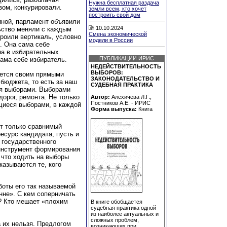
Нужна бесплатная раздача
вом, конкурировали.
земли всем, кто хочет
построить свой дом
иной, парламент объявили
10.10.2024
ьство меняли с каждым
Смена экономической
роили вертикаль, условно
модели в России
. Она сама себе
на в избирательных
ПУБЛИКАЦИИ ИРИС
сама себе избиратель.
НЕДЕЙСТВИТЕЛЬНОСТЬ
ВЫБОРОВ:
ается своим прямыми
ЗАКОНОДАТЕЛЬСТВО И
 бюджета, то есть за наш
СУДЕБНАЯ ПРАКТИКА
ся выборами. Выборами
орог, ремонта. Не только
Автор:
Алехичева Л.Г.,
Постников А.Е. - ИРИС
щиеся выборами, в каждой
Форма выпуска:
Книга
т только сравнимый
ресурс кандидата, пусть и
 государственного
 инструмент формирования
 что ходить на выборы
казываются те, кого
боты его так называемой
нне». С кем соперничать
? Кто мешает «плохим
В книге обобщается
судебная практика одной
из наиболее актуальных и
сложных проблем,
 их нельзя. Предлогом
возникающих при