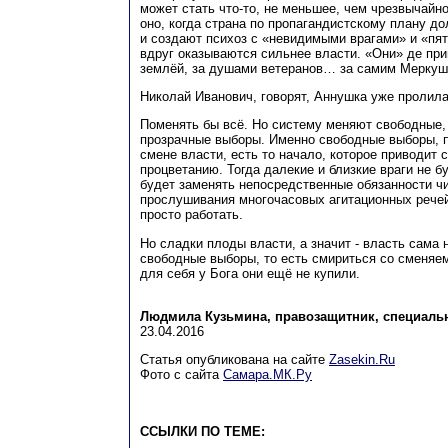
может стать что-то, не меньшее, чем чрезвычайн
оно, когда страна по пропагандистскому плану д
и создают психоз с «невидимыми врагами» и «пят
вдруг оказываются сильнее власти. «Они» де при
землёй, за душами ветеранов… за самим Меркуш
Николай Иванович, говорят, Аннушка уже проли
Поменять бы всё. Но систему меняют свободные,
прозрачные выборы. Именно свободные выборы, 
смене власти, есть то начало, которое приводит с
процветанию. Тогда далекие и близкие враги не б
будет заменять непосредственные обязанности ч
прослушивания многочасовых агитационных речей
просто работать.
Но сладки плоды власти, а значит - власть сама 
свободные выборы, то есть смириться со сменяе
для себя у Бога они ещё не купили.
Людмила Кузьмина, правозащитник, специальн
23.04.2016
Статья опубликована на сайте
Zasekin.Ru
Фото с сайта
Самара.МК.Ру
ССЫЛКИ ПО ТЕМЕ: