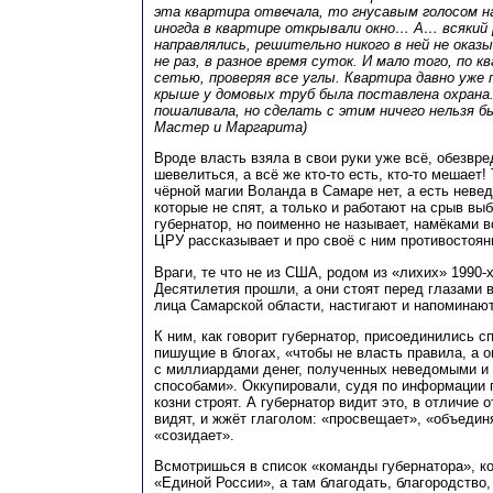
эта квартира отвечала, то гнусавым голосом н
иногда в квартире открывали окно… А… всякий р
направлялись, решительно никого в ней не оказ
не раз, в разное время суток. И мало того, по к
сетью, проверяя все углы. Квартира давно уже
крыше у домовых труб была поставлена охрана
пошаливала, но сделать с этим ничего нельзя бы
Мастер и Маргарита)
Вроде власть взяла в свои руки уже всё, обезвре
шевелиться, а всё же кто-то есть, кто-то мешает
чёрной магии Воланда в Самаре нет, а есть неве
которые не спят, а только и работают на срыв выб
губернатор, но поименно не называет, намёками в
ЦРУ рассказывает и про своё с ним противостоян
Враги, те что не из США, родом из «лихих» 1990-х
Десятилетия прошли, а они стоят перед глазами
лица Самарской области, настигают и напоминают
К ним, как говорит губернатор, присоединились 
пишущие в блогах, «чтобы не власть правила, а о
с миллиардами денег, полученных неведомыми и
способами». Оккупировали, судя по информации г
козни строят. А губернатор видит это, в отличие 
видят, и жжёт глаголом: «просвещает», «объединя
«созидает».
Всмотришься в список «команды губернатора», к
«Единой России», а там благодать, благородство, 