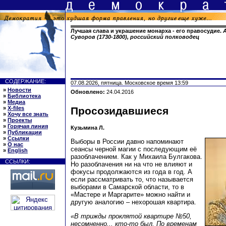
Лучшая слава и украшение монарха - его правосудие.
Суворов (1730-1800), российский полководец
СОДЕРЖАНИЕ:
07.08.2026, пятница. Московское время 13:59
»
Новости
Обновлено:
24.04.2016
»
Библиотека
»
Медиа
»
X-files
Просозидавшиеся
»
Хочу все знать
»
Проекты
»
Горячая линия
Кузьмина Л.
»
Публикации
»
Ссылки
Выборы в России давно напоминают
»
О нас
сеансы черной магии с последующим её
»
English
разоблачением. Как у Михаила Булгакова.
ССЫЛКИ:
Но разоблачения ни на что не влияют и
фокусы продолжаются из года в год. А
если рассматривать то, что называется
выборами в Самарской области, то в
«Мастере и Маргарите» можно найти и
другую аналогию – нехорошая квартира.
«В трижды проклятой квартире №50,
несомненно... кто-то был. По временам