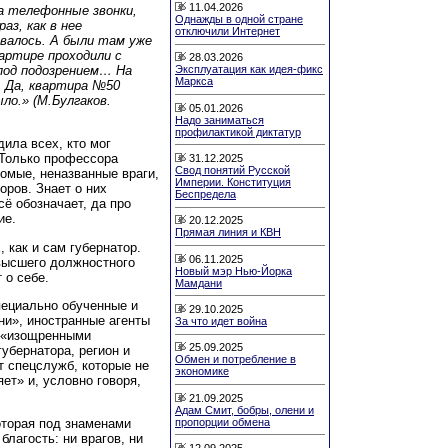
11.04.2026
а телефонные звонки,
Однажды в одной стране
аз, как в нее
отключили Интернет
ывалось. А были там уже
вартире проходили с
28.03.2026
 под подозрением… На
Эксплуатация как идея-фикс
Маркса
. Да, квартира №50
ло.» (М.Булгаков.
05.01.2026
Надо заниматься
профилактикой диктатур
дила всех, кто мог
! Только профессора
31.12.2025
Свод понятий Русской
домые, неназванные враги,
Империи. Конституция
оров. Знает о них
Беспредела
сё обозначает, да про
ие.
20.12.2025
Прямая линия и КВН
, как и сам губернатор.
06.11.2025
 высшего должностного
Новый мэр Нью-Йорка
 о себе.
Мамдани
специально обученные и
29.10.2025
ни», иностранные агенты
За что идет война
 «изощренными
25.09.2025
убернатора, регион и
Обмен и потребление в
от спецслужб, которые не
экономике
ет» и, условно говоря,
21.09.2025
Адам Смит, бобры, олени и
пропорции обмена
оторая под знаменами
благость: ни врагов, ни
12.09.2025