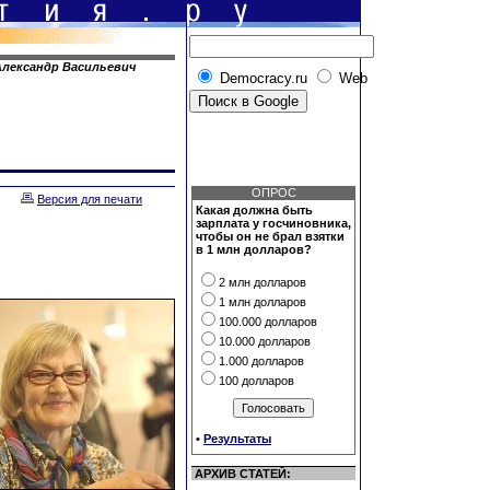
Александр Васильевич
Democracy.ru
Web
ОПРОС
Версия для печати
Какая должна быть
зарплата у госчиновника,
чтобы он не брал взятки
в 1 млн долларов?
2 млн долларов
1 млн долларов
100.000 долларов
10.000 долларов
1.000 долларов
100 долларов
•
Результаты
АРХИВ СТАТЕЙ: