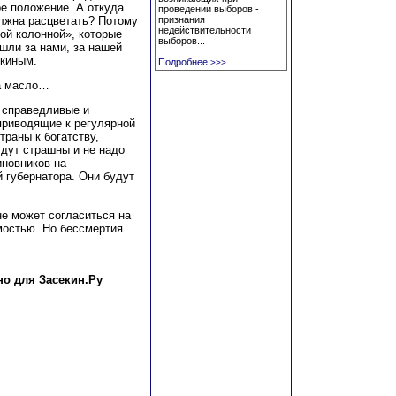
ое положение. А откуда
проведении выборов -
олжна расцветать? Потому
признания
недействительности
ой колонной», которые
выборов...
шли за нами, за нашей
киным.
Подробнее
>>>
ла масло…
 справедливые и
приводящие к регулярной
траны к богатству,
удут страшны и не надо
иновников на
 губернатора. Они будут
не может согласиться на
мостью. Но бессмертия
о для Засекин.Ру