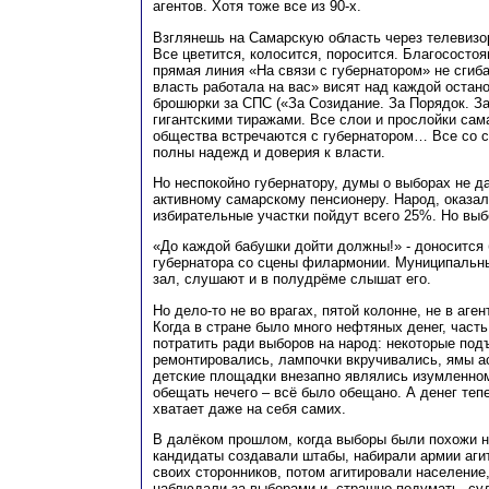
агентов. Хотя тоже все из 90-х.
Взглянешь на Самарскую область через телевизо
Все цветится, колосится, поросится. Благосостоя
прямая линия «На связи с губернатором» не сгиб
власть работала на вас» висят над каждой остано
брошюрки за СПС («За Созидание. За Порядок. За
гигантскими тиражами. Все слои и прослойки сама
общества встречаются с губернатором… Все со 
полны надежд и доверия к власти.
Но неспокойно губернатору, думы о выборах не д
активному самарскому пенсионеру. Народ, оказал
избирательные участки пойдут всего 25%. Но вы
«До каждой бабушки дойти должны!» - доносится
губернатора со сцены филармонии. Муниципальн
зал, слушают и в полудрёме слышат его.
Но дело-то не во врагах, пятой колонне, не в аге
Когда в стране было много нефтяных денег, част
потратить ради выборов на народ: некоторые под
ремонтировались, лампочки вкручивались, ямы 
детские площадки внезапно являлись изумленно
обещать нечего – всё было обещано. А денег теп
хватает даже на себя самих.
В далёком прошлом, когда выборы были похожи н
кандидаты создавали штабы, набирали армии аги
своих сторонников, потом агитировали население,
наблюдали за выборами и, страшно подумать, су