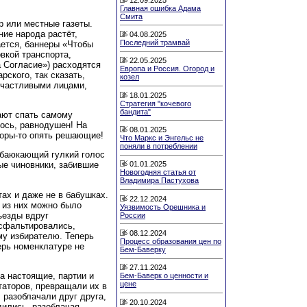
Главная ошибка Адама
Смита
р или местные газеты.
ние народа растёт,
04.08.2025
Последний трамвай
ается, баннеры «Чтобы
вкой транспорта,
22.05.2025
 Согласие») расходятся
Европа и Россия. Огород и
рского, так сказать,
козел
счастливыми лицами,
18.01.2025
Стратегия "кочевого
бандита"
ают спать самому
ось, равнодушен! На
08.01.2025
боры-то опять решающие!
Что Маркс и Энгельс не
поняли в потреблении
 баюкающий гулкий голос
ые чиновники, забившие
01.01.2025
Новогодняя статья от
Владимира Пастухова
нтах и даже не в бабушках.
22.12.2024
ь из них можно было
Уязвимость Орешника и
ъезды вдруг
России
асфальтировались,
08.12.2024
му избирателю. Теперь
Процесс образования цен по
ерь номенклатуре не
Бем-Баверку
27.11.2024
а настоящие, партии и
Бем-Баверк о ценности и
цене
таторов, превращали их в
 разоблачали друг друга,
20.10.2024
дились, разоблачая