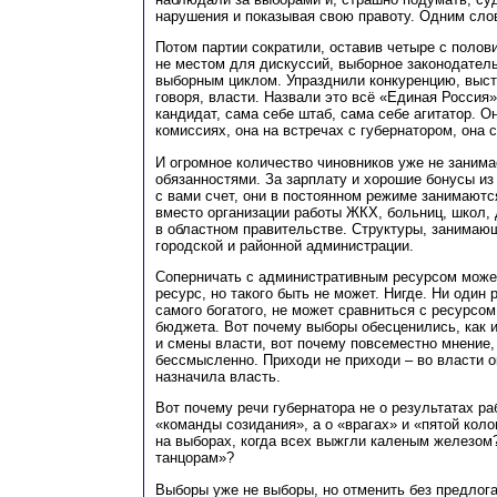
нарушения и показывая свою правоту. Одним сло
Потом партии сократили, оставив четыре с полов
не местом для дискуссий, выборное законодател
выборным циклом. Упразднили конкуренцию, выст
говоря, власти. Назвали это всё «Единая Россия»
кандидат, сама себе штаб, сама себе агитатор. О
комиссиях, она на встречах с губернатором, она 
И огромное количество чиновников уже не заним
обязанностями. За зарплату и хорошие бонусы из
с вами счет, они в постоянном режиме занимают
вместо организации работы ЖКХ, больниц, школ, д
в областном правительстве. Структуры, занимаю
городской и районной администрации.
Соперничать с административным ресурсом може
ресурс, но такого быть не может. Нигде. Ни один 
самого богатого, не может сравниться с ресурсом
бюджета. Вот почему выборы обесценились, как
и смены власти, вот почему повсеместно мнение,
бессмысленно. Приходи не приходи – во власти о
назначила власть.
Вот почему речи губернатора не о результатах ра
«команды созидания», а о «врагах» и «пятой коло
на выборах, когда всех выжгли каленым железом
танцорам»?
Выборы уже не выборы, но отменить без предлога